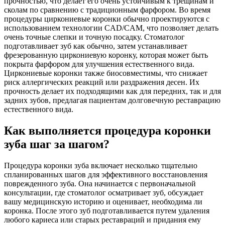
прочностью, что делает его очень устойчивым к трещинам и
сколам по сравнению с традиционным фарфором. Во время
процедуры циркониевые коронки обычно проектируются с
использованием технологии CAD/CAM, что позволяет делать
очень точные слепки и точную посадку. Стоматолог
подготавливает зуб как обычно, затем устанавливает
фрезерованную циркониевую коронку, которая может быть
покрыта фарфором для улучшения естественного вида.
Циркониевые коронки также биосовместимы, что снижает
риск аллергических реакций или раздражения десен. Их
прочность делает их подходящими как для передних, так и для
задних зубов, предлагая пациентам долговечную реставрацию
естественного вида.
Как выполняется процедура коронки
зуба шаг за шагом?
Процедура коронки зуба включает несколько тщательно
спланированных шагов для эффективного восстановления
поврежденного зуба. Она начинается с первоначальной
консультации, где стоматолог осматривает зуб, обсуждает
вашу медицинскую историю и оценивает, необходима ли
коронка. После этого зуб подготавливается путем удаления
любого кариеса или старых реставраций и придания ему