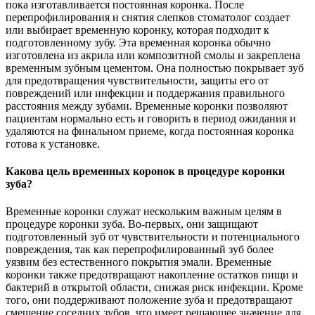
пока изготавливается постоянная коронка. После
перепрофилирования и снятия слепков стоматолог создает
или выбирает временную коронку, которая подходит к
подготовленному зубу. Эта временная коронка обычно
изготовлена из акрила или композитной смолы и закреплена
временным зубным цементом. Она полностью покрывает зуб
для предотвращения чувствительности, защиты его от
повреждений или инфекции и поддержания правильного
расстояния между зубами. Временные коронки позволяют
пациентам нормально есть и говорить в период ожидания и
удаляются на финальном приеме, когда постоянная коронка
готова к установке.
Какова цель временных коронок в процедуре коронки
зуба?
Временные коронки служат нескольким важным целям в
процедуре коронки зуба. Во-первых, они защищают
подготовленный зуб от чувствительности и потенциального
повреждения, так как перепрофилированный зуб более
уязвим без естественного покрытия эмали. Временные
коронки также предотвращают накопление остатков пищи и
бактерий в открытой области, снижая риск инфекции. Кроме
того, они поддерживают положение зуба и предотвращают
смещение соседних зубов, что имеет решающее значение для