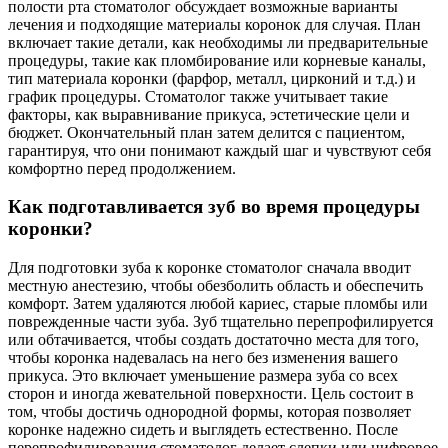
полости рта стоматолог обсуждает возможные варианты
лечения и подходящие материалы коронок для случая. План
включает такие детали, как необходимы ли предварительные
процедуры, такие как пломбирование или корневые каналы,
тип материала коронки (фарфор, металл, цирконий и т.д.) и
график процедуры. Стоматолог также учитывает такие
факторы, как выравнивание прикуса, эстетические цели и
бюджет. Окончательный план затем делится с пациентом,
гарантируя, что они понимают каждый шаг и чувствуют себя
комфортно перед продолжением.
Как подготавливается зуб во время процедуры
коронки?
Для подготовки зуба к коронке стоматолог сначала вводит
местную анестезию, чтобы обезболить область и обеспечить
комфорт. Затем удаляются любой кариес, старые пломбы или
поврежденные части зуба. Зуб тщательно перепрофилируется
или обтачивается, чтобы создать достаточно места для того,
чтобы коронка надевалась на него без изменения вашего
прикуса. Это включает уменьшение размера зуба со всех
сторон и иногда жевательной поверхности. Цель состоит в
том, чтобы достичь однородной формы, которая позволяет
коронке надежно сидеть и выглядеть естественно. После
перепрофилирования стоматолог делает слепки или цифровое