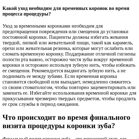
Какой уход необходим для временных коронок во время
процесса процедуры?
Уход за временными коронками необходим для
предотвращения повреждения или смещения до установки
постоянной коронки. Пациенты должны избегать жевания
твердой, липкой или жевательной пищи, такой как карамель,
орехи или жевательная резинка, которые могут ослабить или
сломать временную коронку. Поддержание отличной гигиены
полости рта важно, осторожно чистя зубы вокруг временной
коронки и осторожно используя зубную нить, чтобы избежать
ее смещения. Рекомендуется выдвигать зубную нить, а не
поднимать ее между зубами. Если временная коронка
становится свободной или выпадает, немедленно свяжитесь
со своим стоматологом, чтобы повторно зацементировать или
заменить ее. Избегайте использования временной коронки для
прикусывания чрезмерно твердых предметов, чтобы продлить
ее срок службы в период ожидания.
Что происходит во время финального
визита процедуры коронки зуба?
Финальный визит коронки зуба – это решающий этап, где