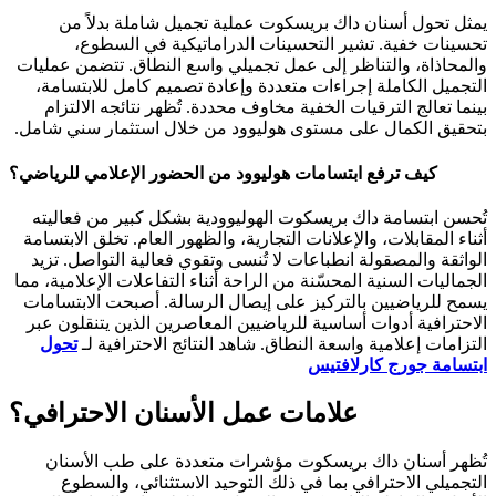
يمثل تحول أسنان داك بريسكوت عملية تجميل شاملة بدلاً من
تحسينات خفية. تشير التحسينات الدراماتيكية في السطوع،
والمحاذاة، والتناظر إلى عمل تجميلي واسع النطاق. تتضمن عمليات
التجميل الكاملة إجراءات متعددة وإعادة تصميم كامل للابتسامة،
بينما تعالج الترقيات الخفية مخاوف محددة. تُظهر نتائجه الالتزام
بتحقيق الكمال على مستوى هوليوود من خلال استثمار سني شامل.
كيف ترفع ابتسامات هوليوود من الحضور الإعلامي للرياضي؟
تُحسن ابتسامة داك بريسكوت الهوليوودية بشكل كبير من فعاليته
أثناء المقابلات، والإعلانات التجارية، والظهور العام. تخلق الابتسامة
الواثقة والمصقولة انطباعات لا تُنسى وتقوي فعالية التواصل. تزيد
الجماليات السنية المحسّنة من الراحة أثناء التفاعلات الإعلامية، مما
يسمح للرياضيين بالتركيز على إيصال الرسالة. أصبحت الابتسامات
الاحترافية أدوات أساسية للرياضيين المعاصرين الذين يتنقلون عبر
التزامات إعلامية واسعة النطاق. شاهد النتائج الاحترافية لـ
تحول
ابتسامة جورج كارلافتيس
علامات عمل الأسنان الاحترافي؟
تُظهر أسنان داك بريسكوت مؤشرات متعددة على طب الأسنان
التجميلي الاحترافي بما في ذلك التوحيد الاستثنائي، والسطوع