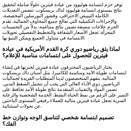
توفر حزم ابتسامة هوليوود من عيادة فيترين حلولًا شاملة لتحقيق
نتائج بمستوى ابتسامة هوليوود لداك بريسكوت. تتضمن التعديلات
الكاملة التبييض الاحترافي، وقشور البورسلين المخصصة،
والإجراءات التكميلية التي تعالج جميع المخاوف الجمالية. تقدم
الحزم علاجات منسقة تضمن نتائج متناغمة، بدلاً من التحسينات
المجزأة. تجعل الأسعار الشفافة والتخطيط التفصيلي تحويلات
الابتسامة في متناول الجميع ويمكن التنبؤ بها.
لماذا يثق رياضيو دوري كرة القدم الأمريكية في عيادة
فيترين للحصول على ابتسامات مناسبة للإعلام؟
يختار الرياضيون المحترفون عيادة فيترين لخبرتها في إنشاء
ابتسامات طويلة الأمد ومناسبة للكاميرا، مثل أسنان داك بريسكوت
المثالية. يتفهم المتخصصون لدينا المتطلبات الفريدة لجماليات
الرياضيين ذوي الأداء العالي التي يجب أن تتحمل الضغط البدني.
تضمن المواد والتقنيات المتقدمة نتائج طويلة الأمد تحافظ على
التميز على الرغم من نمط الحياة النشط. الخدمة الشخصية والرعاية
السرية تجعل عيادة فيترين مثالية للعملاء رفيعي المستوى الباحثين
عن تحولات استثنائية.
تصميم ابتسامة شخصي لتناسق الوجه وتوازن خط
الفك؟