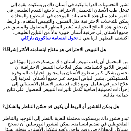
تشير التحسينات الدراماتيكية في أسنان داك بريسكوت بقوة إلى
تدخل طب الأسنان التجميلي الاحترافي. لا ينتج التقدم الطبيعي في
العمر عادة مثل هذه التحسينات الموحدة في السطوع والمحاذاة.
يمكن للتدخلات الاحترافية مثل القشور، والتبييض المتقدم، والربط
أن تحقق هذه النتائج التحويلية. يُشير المظهر المصقول والمتسق عبر
جميع الأسنان إلى حرفية أسنان خبيرة بدلاً من التباين الطبيعي.
اكتشف المظهر الرياضي لـ
تحول ابتسامة ساكوون باركلي
هل التبييض الاحترافي هو مفتاح ابتسامته الأكثر إشراقًا؟
من المحتمل أن يلعب تبييض أسنان داك بريسكوت دورًا مهمًا في
العرض اللامع لابتسامته. يمكن لعلاجات التبييض الاحترافية أن
تحسن بشكل كبير سطوع الأسنان بما يتجاوز الخيارات المتوفرة
للمستهلكين. يشير البياض الموحد عبر جميع الأسنان المرئية إلى
علاج احترافي شامل. ومع ذلك، قد يشير الاتساق الاستثنائي إلى
إجراءات تجميلية إضافية تُكمل تأثيرات التبييض للحصول على نتائج
جمالية مثالية.
هل يمكن للقشور أو الربط أن يكون قد حسّن التناظر والشكل؟
تبدو قشور داك بريسكوت محتملة للغاية بالنظر إلى التوحيد والتناظر
الملحوظين في تقديم ابتسامته. يمكن لقشور البورسلين أن تصحح
مشاكل المحاذاة في وقت واحد، وتُعيد تشكيل الأسنان، وتخلق نسبًا