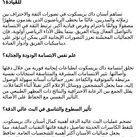
للقيادة؟
تساهم أسنان داك بريسكوت في تصورات الثقة والاحتراف بين
زملائه والمدربين. غالبًا ما يحظى الرياضيون الذين يقدمون مظهرًا
مصقولًا وواثقًا باحترام وفرص قيادية أكبر. ترتبط الثقة في الابتسامة
بالتواصل الفعال وبناء الفريق. بينما يظل الأداء الرياضي أولوية، فإن
الجماليات المحسّنة تعزز التصورات الإيجابية التي يمكن أن تؤثر على
ديناميكيات الفريق وأدوار القيادة.
علم نفس الابتسامة الودودة والجذابة؟
تخلق ابتسامة داك بريسكوت انطباعات إيجابية فورية من خلال دفئها
وأصالتها. تثير الابتسامات المشرقة والمتناسقة استجابات نفسية
مرتبطة بالموثوقية والكفاءة. تعزز جماليات أسنانه سهولة الوصول
إليه، مما يجعل المشجعين ووسائل الإعلام أكثر تقبلاً أثناء التفاعلات.
يقلل الجمع بين الرعاية الاحترافية والنتائج ذات المظهر الطبيعي من
التأثير النفسي مع الحفاظ على الأصالة.
تأثير السطوع والتناسق في البث عالي الدقة؟
تضخم عمليات البث عالية الدقة أهمية كمال أسنان داك بريسكوت.
تلتقط الكاميرات الحديثة تفاصيل دقيقة فاتتها التقنيات السابقة، مما
يجعل جماليات الأسنان أكثر أهمية للشخصيات العامة. تحافظ