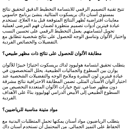
تتيح تقنية التصميم الرقمي للابتسامة التخطيط الدقيق لتحقيق نتائج
بمستوى أسنان داك بريسكوت المثالية. ينشئ برنامج حاسوبي
معاينات افتراضية تُظهر النتائج المتوقعة قبل بدء العلاج. تستخدم
عيادة فيترين أدوات تصميم متطورة لضمان فهم المرضى لعملية
تحويل ابتسامتهم. يعمل التخطيط الرقمي على تحسين النسب
واختيار الألوان وتناسق الوجه للحصول على نتائج شخصية تتطابق مع
التفضيلات والخصائص الفردية.
مطابقة الألوان للحصول على نتائج ذات مظهر طبيعي؟
يتطلب تحقيق ابتسامة هوليوود لداك بريسكوت اختيارًا خبيرًا للألوان
يوازن بين السطوع والجماليات الطبيعية. يحلل المتخصصون في
عيادة فيترين لون البشرة وملامح الوجه والتفضيلات الشخصية عند
اختيار ألوان الأسنان المثلى. تضمن المطابقة الاحترافية نتائج مشرقة
دون مظهر صناعي. تتيح خيارات الألوان المتعددة التخصيص من
السطوع الطبيعي إلى الأبيض الدرامي لهوليوود بناءً على الأهداف
الفردية.
مواد متينة مناسبة للرياضيين؟
يتطلب الرياضيون مواد أسنان يمكنها تحمل المتطلبات البدنية مع
الحفاظ على التميز الجمالي. من المحتمل أن تستخدم أسنان داك