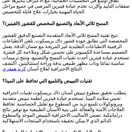
نطاق أوسع في التحسينات الجمالية، مع الاعتراف بتأثيرها على
صفقات التأييد والإرث. تخدم عيادة فيترين المرضى في جميع مراحل
الحياة المهنية بخيارات علاج قابلة للتخصيص.
المسح ثلاثي الأبعاد والتصنيع المخصص للقشور (الفينير)؟
تتيح تقنية المسح ثلاثي الأبعاد المتقدمة التصنيع الدقيق للقشور
المخصصة التي تطابق جودة قشور داك بريسكوت. تلغي الانطباعات
الرقمية الانطباعات التقليدية غير المريحة مع ضمان الدقة. يعمل
التصميم بمساعدة الكمبيوتر على تحسين شكل وملاءمة كل قشرة.
تستخدم عيادة فيترين أحدث تقنيات المسح والتصنيع، وتنتج ترميمات
مناسبة تمامًا وذات مظهر طبيعي بدقة وراحة استثنائيتين. اكتشف
.
النتائج الاحترافية لعلاج أسنان
كريد همفري
تقنيات التبييض والتلميع التي تحافظ على المينا؟
يتطلب تحقيق سطوع تبييض أسنان داك بريسكوت تقنيات احترافية
تحمي سلامة المينا. تستخدم عيادة فيترين أنظمة تبييض متقدمة
وبروتوكولات تلميع تزيد من السطوع مع تقليل الحساسية. تحافظ
العلاجات الآمنة والفعالة على بنية الأسنان الطبيعية مع توفير نتائج
دراماتيكية. تضمن الأساليب الاحترافية التبييض الموحد والسطوع
الدائم الذي لا يمكن تحقيقه باستخدام المنتجات الاستهلاكية.