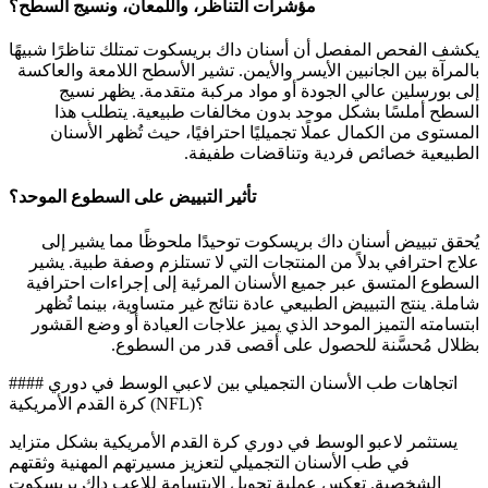
مؤشرات التناظر، واللمعان، ونسيج السطح؟
يكشف الفحص المفصل أن أسنان داك بريسكوت تمتلك تناظرًا شبيهًا
بالمرآة بين الجانبين الأيسر والأيمن. تشير الأسطح اللامعة والعاكسة
إلى بورسلين عالي الجودة أو مواد مركبة متقدمة. يظهر نسيج
السطح أملسًا بشكل موحد بدون مخالفات طبيعية. يتطلب هذا
المستوى من الكمال عملًا تجميليًا احترافيًا، حيث تُظهر الأسنان
الطبيعية خصائص فردية وتناقضات طفيفة.
تأثير التبييض على السطوع الموحد؟
يُحقق تبييض أسنان داك بريسكوت توحيدًا ملحوظًا مما يشير إلى
علاج احترافي بدلاً من المنتجات التي لا تستلزم وصفة طبية. يشير
السطوع المتسق عبر جميع الأسنان المرئية إلى إجراءات احترافية
شاملة. ينتج التبييض الطبيعي عادة نتائج غير متساوية، بينما تُظهر
ابتسامته التميز الموحد الذي يميز علاجات العيادة أو وضع القشور
بظلال مُحسَّنة للحصول على أقصى قدر من السطوع.
#### اتجاهات طب الأسنان التجميلي بين لاعبي الوسط في دوري
كرة القدم الأمريكية (NFL)؟
يستثمر لاعبو الوسط في دوري كرة القدم الأمريكية بشكل متزايد
في طب الأسنان التجميلي لتعزيز مسيرتهم المهنية وثقتهم
الشخصية. تعكس عملية تحويل الابتسامة للاعب داك بريسكوت