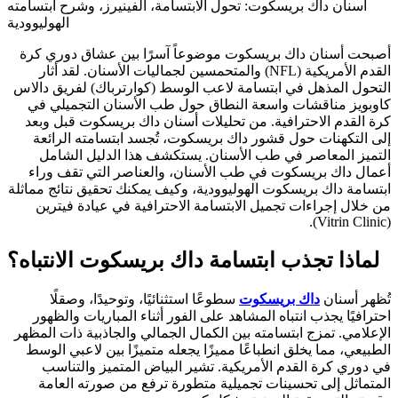
أسنان داك بريسكوت: تحول الابتسامة، الفينيرز، وشرح ابتسامته
الهوليوودية
أصبحت أسنان داك بريسكوت موضوعاً آسرًا بين عشاق دوري كرة
القدم الأمريكية (NFL) والمتحمسين لجماليات الأسنان. لقد أثار
التحول المذهل في ابتسامة لاعب الوسط (كوارترباك) لفريق دالاس
كاوبويز مناقشات واسعة النطاق حول طب الأسنان التجميلي في
كرة القدم الاحترافية. من تحليلات أسنان داك بريسكوت قبل وبعد
إلى التكهنات حول قشور داك بريسكوت، تُجسد ابتسامته الرائعة
التميز المعاصر في طب الأسنان. يستكشف هذا الدليل الشامل
أعمال داك بريسكوت في طب الأسنان، والعناصر التي تقف وراء
ابتسامة داك بريسكوت الهوليوودية، وكيف يمكنك تحقيق نتائج مماثلة
من خلال إجراءات تجميل الابتسامة الاحترافية في عيادة فيترين
(Vitrin Clinic).
لماذا تجذب ابتسامة داك بريسكوت الانتباه؟
تُظهر أسنان
داك بريسكوت
سطوعًا استثنائيًا، وتوحيدًا، وصقلًا
احترافيًا يجذب انتباه المشاهد على الفور أثناء المباريات والظهور
الإعلامي. تمزج ابتسامته بين الكمال الجمالي والجاذبية ذات المظهر
الطبيعي، مما يخلق انطباعًا مميزًا يجعله متميزًا بين لاعبي الوسط
في دوري كرة القدم الأمريكية. تشير البياض المتميز والتناسب
المتماثل إلى تحسينات تجميلية متطورة ترفع من صورته العامة