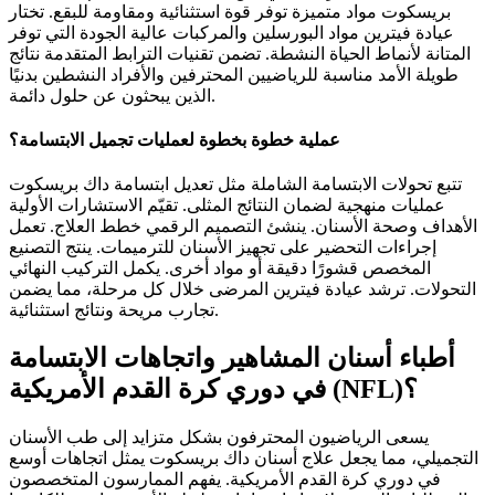
بريسكوت مواد متميزة توفر قوة استثنائية ومقاومة للبقع. تختار
عيادة فيترين مواد البورسلين والمركبات عالية الجودة التي توفر
المتانة لأنماط الحياة النشطة. تضمن تقنيات الترابط المتقدمة نتائج
طويلة الأمد مناسبة للرياضيين المحترفين والأفراد النشطين بدنيًا
الذين يبحثون عن حلول دائمة.
عملية خطوة بخطوة لعمليات تجميل الابتسامة؟
تتبع تحولات الابتسامة الشاملة مثل تعديل ابتسامة داك بريسكوت
عمليات منهجية لضمان النتائج المثلى. تقيّم الاستشارات الأولية
الأهداف وصحة الأسنان. ينشئ التصميم الرقمي خطط العلاج. تعمل
إجراءات التحضير على تجهيز الأسنان للترميمات. ينتج التصنيع
المخصص قشورًا دقيقة أو مواد أخرى. يكمل التركيب النهائي
التحولات. ترشد عيادة فيترين المرضى خلال كل مرحلة، مما يضمن
تجارب مريحة ونتائج استثنائية.
أطباء أسنان المشاهير واتجاهات الابتسامة
في دوري كرة القدم الأمريكية (NFL)؟
يسعى الرياضيون المحترفون بشكل متزايد إلى طب الأسنان
التجميلي، مما يجعل علاج أسنان داك بريسكوت يمثل اتجاهات أوسع
في دوري كرة القدم الأمريكية. يفهم الممارسون المتخصصون