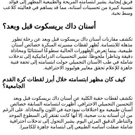
فريق إيجابية. يشير ابتسامته المريحة والطبيعية المظهر إلى فوائد
نفسية كبيرة من تحسينات أسنانه، مما قد يساهم في فعاليته كلاعب
وسط نخبة.
أسنان داك بريسكوت قبل وبعد؟
تكشف مقارنات أسنان داك بريسكوت قبل وبعد عن رحلة تطور
مذهلة للابتسامة. تُظهر لقطات مسيرته المبكرة خصائص أسنان
طبيعية، بينما تعرض الظهورات الحالية سطوعًا استثنائيًا ومحاذاة
دقيقة وتناظراً ملحوظاً. تشير التحسينات الدراماتيكية إلى تدخلات
شاملة في طب الأسنان التجميلي حولت ابتسامته إلى تحفة فنية
جاهزة للإعلام تحقق معايير هوليوود الاحترافية.
كيف كان مظهر ابتسامته خلال أبرز لقطات كرة القدم
الجامعية؟
تكشف لقطات حقبة الكلية عن أسنان داك بريسكوت قبل وبعد
التحسين التجميلي الاحترافي. أظهرت ابتسامته السابقة خصائص
أسنان طبيعية مع اختلافات نموذجية في اللون والمحاذاة. على الرغم
من أن أسنانه بدت صحية، إلا أنها كانت تفتقر إلى السطوع الموحد
والتناظر الدقيق المرئي اليوم. يشير التحول إلى تدخلات احترافية
شاملة صقلت أساسه الطبيعي إلى ابتسامة جاهزة للكاميرا.