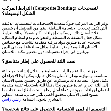
الترابط المركب (Composite Bonding) لتصحيحات
الشكل البسيطة؟
يوفر الترابط المركب حلولًا متعددة الاستخدامات للتحسينات الدقيقة
التي تكمل تعديلات الابتسامة الشاملة. بينما من المحتمل أن يتضمن
علاج أسنان داك بريسكوت إجراءات أكثر شمولاً، يعالج الترابط
بشكل فعال التشققات البسيطة والفجوات وعدم انتظام الشكل.
تستخدم عيادة فيترين مواد مركبة متقدمة تتناسب مع خصائص
الأسنان الطبيعية. يوفر الترابط بدائل محافظة للمرضى الذين
يرغبون في إجراء تحسينات دون تحضير مكثف للأسنان.
نحت اللثة للحصول على إطار متناسق؟
يعزز نحت اللثة جماليات الابتسامة من خلال إنشاء خطوط لثة
متناسقة ومتوازنة تؤطر الأسنان بشكل جميل. يمكن لهذا الإجراء أن
يكمل تحول ابتسامة داك بريسكوت عن طريق تحسين نسب الأسنان
إلى اللثة. تجري عيادة فيترين نحتًا دقيقًا للثة باستخدام تقنية متقدمة
لضمان إجراءات مريحة وشفاء أمثل. يخلق النحت إطارًا متناغمًا، مما
يسمح لعمل الأسنان بتحقيق أقصى تأثير جمالي. شاهد المظهر
.
المشرق لتحويل ابتسامة
راشي رايس
التصميم الرقمي للابتسامة للحصول على نتائج شخصية؟