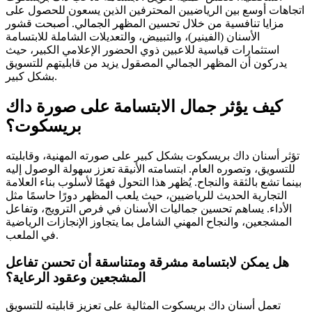
اتجاهات أوسع بين الرياضيين المحترفين الذين يسعون للحصول على
مزايا تنافسية من خلال تحسين المظهر الجمالي. أصبحت قشور
الأسنان (الفينير)، والتبييض، والتعديلات الشاملة للابتسامة
استثمارات قياسية للاعبين ذوي الحضور الإعلامي الكبير، حيث
يدركون أن المظهر الجمالي المصقول يزيد من قابليتهم للتسويق
بشكل كبير.
كيف يؤثر جمال الابتسامة على صورة داك
بريسكوت؟
تؤثر أسنان داك بريسكوت بشكل كبير على صورته المهنية، وقابليته
للتسويق، وتصوره العام. ابتسامته الأنيقة تعزز سهولة الوصول إليه
بينما تشع بالثقة والنجاح. يُظهر هذا التحول فهمًا لأسلوب بناء العلامة
التجارية الحديث للرياضيين، حيث يلعب المظهر دورًا حاسمًا مثل
الأداء. يساهم تحسين جماليات الأسنان في فرص الترويج، وتفاعل
المشجعين، والنجاح المهني الشامل بما يتجاوز الإنجازات الرياضية
في الملعب.
هل يمكن لابتسامة مشرقة ومتناسقة أن تحسن تفاعل
المشجعين وعقود الرعاية؟
تعمل أسنان داك بريسكوت المثالية على تعزيز قابليته للتسويق