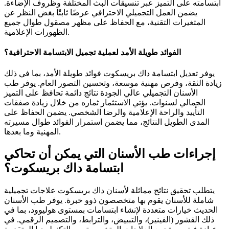
ابتسامته على التميز عبر تنسيقات البث المختلفة وظروف الإضاءة.
يضمن العمل التجميلي الاحترافي عرضًا ثابتًا بغض النظر عن
المتغيرات التقنية، مع الحفاظ على مظهر مصقول طوال جميع
الظهورات الإعلامية.
الفوائد طويلة الأمد لعملية تجميل الابتسامة الاحترافية؟
يوفر تعديل ابتسامة داك بريسكوت فوائد طويلة الأمد، بما في ذلك
زيادة الثقة، وفرص مهنية موسعة، وتحسين التصور العام. يوفر طب
الأسنان التجميلي عالي الجودة نتائج دائمة تحافظ على التميز
الجمالي لسنوات. يؤتي الاستثمار ثماره من خلال زيادة صفقات
التأييد والراحة الإعلامية والرضا الشخصي. يضمن الحفاظ على
المدى الطويل النتائج، مما يضمن استمرار الفوائد طوال مسيرته
المهنية وما بعدها.
إجراءات طب الأسنان التي يمكن أن تحاكي
ابتسامة داك بريسكوت؟
يتطلب تحقيق نتائج مماثلة لأسنان داك بريسكوت علاجات تجميلية
شاملة للأسنان يقوم بها متخصصون ذوو خبرة. يوفر طب الأسنان
الحديث خيارات متعددة لإنشاء ابتسامات بمستوى هوليوود، بما في
ذلك القشور (الفينير)، والتبييض، والترابط، والتصميم الرقمي. في