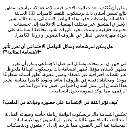
يمكن أن تُكثف معدات البث الاحترافية والإضاءة الاستراتيجية مظهر
نتائج تبييض أسنان داك بريسكوت. تلتقط كاميرات HD الحديثة
انعكاسات وإضاءات خفية تؤكد البياض الاستثنائي. ومع ذلك، تشير
الإشراق المتسق عبر مختلف المنصات الإعلامية إلى تحسينات
تجميلية حقيقية وليست مجرد تأثيرات تقنية. تحافظ ابتسامته على
جودة مبهرة بغض النظر عن ظروف التصوير أو زوايا الكاميرا.
هل يمكن لمرشحات وسائل التواصل الاجتماعي أن تعزز تأثير
“الابتسامة المثالية”؟
في حين أن مرشحات وسائل التواصل الاجتماعي يمكن أن تعزز
مظهر الأسنان مؤقتًا، تُظهر ابتسامة داك بريسكوت اتساقًا ملحوظًا
عبر لقطات احترافية غير مُصفاة وصور عفوية. تُظهر أسنانه سطوعًا
موحدًا ومحاذاة دقيقة في ظروف إضاءة وجودة كاميرا متباينة. يشير
هذا الاتساق إلى عمل أسنان احترافي أصيل بدلاً من التلاعب
الرقمي، مما يؤكد ديمومة تحول ابتسامته.
كيف تؤثر الثقة في الابتسامة على حضوره وقيادته في الملعب؟
تعكس ابتسامة داك بريسكوت الواثقة رباطة جأشه وصفاته القيادية
أثناء اللعب التنافسي. غالبًا ما يُظهر الرياضيون ذوو الابتسامات
المحسّنة ثقة أكبر بالنفس، مما يترجم إلى أداء متفوق وديناميكيات