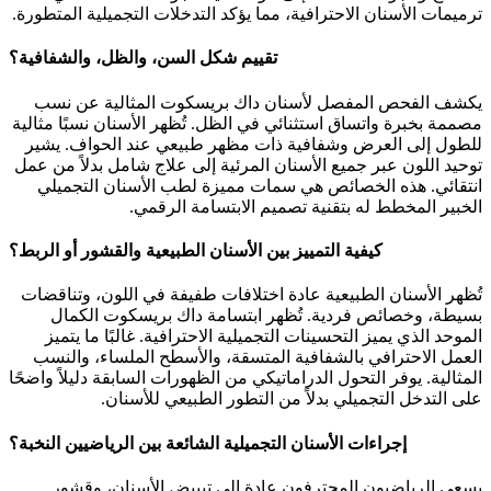
ترميمات الأسنان الاحترافية، مما يؤكد التدخلات التجميلية المتطورة.
تقييم شكل السن، والظل، والشفافية؟
يكشف الفحص المفصل لأسنان داك بريسكوت المثالية عن نسب
مصممة بخبرة واتساق استثنائي في الظل. تُظهر الأسنان نسبًا مثالية
للطول إلى العرض وشفافية ذات مظهر طبيعي عند الحواف. يشير
توحيد اللون عبر جميع الأسنان المرئية إلى علاج شامل بدلاً من عمل
انتقائي. هذه الخصائص هي سمات مميزة لطب الأسنان التجميلي
الخبير المخطط له بتقنية تصميم الابتسامة الرقمي.
كيفية التمييز بين الأسنان الطبيعية والقشور أو الربط؟
تُظهر الأسنان الطبيعية عادة اختلافات طفيفة في اللون، وتناقضات
بسيطة، وخصائص فردية. تُظهر ابتسامة داك بريسكوت الكمال
الموحد الذي يميز التحسينات التجميلية الاحترافية. غالبًا ما يتميز
العمل الاحترافي بالشفافية المتسقة، والأسطح الملساء، والنسب
المثالية. يوفر التحول الدراماتيكي من الظهورات السابقة دليلاً واضحًا
على التدخل التجميلي بدلاً من التطور الطبيعي للأسنان.
إجراءات الأسنان التجميلية الشائعة بين الرياضيين النخبة؟
يسعى الرياضيون المحترفون عادة إلى تبييض الأسنان، وقشور