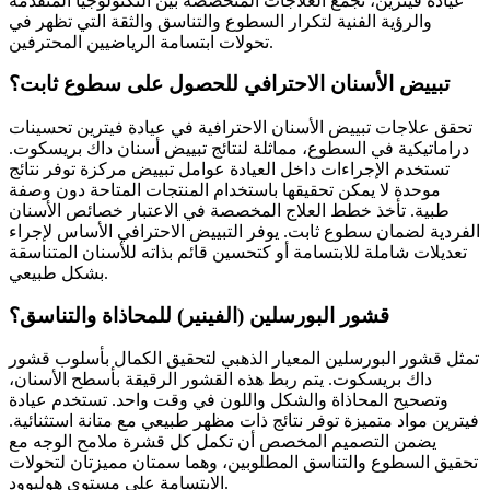
عيادة فيترين، تجمع العلاجات المتخصصة بين التكنولوجيا المتقدمة
والرؤية الفنية لتكرار السطوع والتناسق والثقة التي تظهر في
تحولات ابتسامة الرياضيين المحترفين.
تبييض الأسنان الاحترافي للحصول على سطوع ثابت؟
تحقق علاجات تبييض الأسنان الاحترافية في عيادة فيترين تحسينات
دراماتيكية في السطوع، مماثلة لنتائج تبييض أسنان داك بريسكوت.
تستخدم الإجراءات داخل العيادة عوامل تبييض مركزة توفر نتائج
موحدة لا يمكن تحقيقها باستخدام المنتجات المتاحة دون وصفة
طبية. تأخذ خطط العلاج المخصصة في الاعتبار خصائص الأسنان
الفردية لضمان سطوع ثابت. يوفر التبييض الاحترافي الأساس لإجراء
تعديلات شاملة للابتسامة أو كتحسين قائم بذاته للأسنان المتناسقة
بشكل طبيعي.
قشور البورسلين (الفينير) للمحاذاة والتناسق؟
تمثل قشور البورسلين المعيار الذهبي لتحقيق الكمال بأسلوب قشور
داك بريسكوت. يتم ربط هذه القشور الرقيقة بأسطح الأسنان،
وتصحيح المحاذاة والشكل واللون في وقت واحد. تستخدم عيادة
فيترين مواد متميزة توفر نتائج ذات مظهر طبيعي مع متانة استثنائية.
يضمن التصميم المخصص أن تكمل كل قشرة ملامح الوجه مع
تحقيق السطوع والتناسق المطلوبين، وهما سمتان مميزتان لتحولات
الابتسامة على مستوى هوليوود.