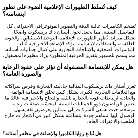
كيف تُسلط الظهورات الإعلامية الضوء على تطور
ابتسامته؟
تُضخم الكاميرات عالية الدقة والتصوير الفوتوغرافي الاحترافي كل
التفاصيل السنية، مما يجعل تحول أسنان داك بريسكوت واضحًا
بشكل متزايد. تُظهر الظهورات الإعلامية التوحيد الاستثنائي، والجودة
العاكسة، والشفافية لابتسامته. يؤكد الإضاءة الاحترافية أثناء
المؤتمرات الصحفية والإنتاجات التجارية على كمال جماليات أسنانه،
مما يسمح للجمهور بتقدير الحرفية المتطورة وراء مظهره المصقول.
هل يمكن للابتسامة المصقولة أن تؤثر على عقود الرعاية
والصورة العامة؟
تعزز أسنان داك بريسكوت المثالية جاذبيته التجارية وفرص شراكاته
مع العلامات التجارية الكبرى بشكل كبير. تخلق الابتسامة الواثقة
والجاذبة ارتباطات قوية بالجدارة بالثقة والنجاح والاحترافية. غالبًا ما
يضمن الرياضيون ذوو الجماليات السنية المحسّنة صفقات رعاية
موسعة، حيث تسعى الشركات إلى ممثلين يعرضون ثقة يسهل
الوصول إليها. تساهم جودة ابتسامته بشكل كبير في الإنجازات خارج
الملعب والاعتراف العام.
هل تُبالغ زوايا الكاميرا والإضاءة في مظهر أسنانه؟