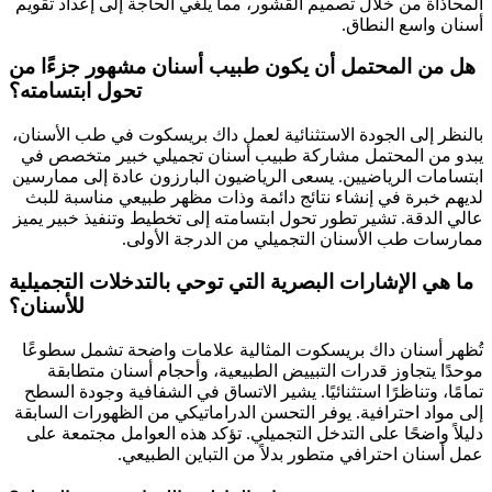
المحاذاة من خلال تصميم القشور، مما يلغي الحاجة إلى إعداد تقويم
أسنان واسع النطاق.
هل من المحتمل أن يكون طبيب أسنان مشهور جزءًا من
تحول ابتسامته؟
بالنظر إلى الجودة الاستثنائية لعمل داك بريسكوت في طب الأسنان،
يبدو من المحتمل مشاركة طبيب أسنان تجميلي خبير متخصص في
ابتسامات الرياضيين. يسعى الرياضيون البارزون عادة إلى ممارسين
لديهم خبرة في إنشاء نتائج دائمة وذات مظهر طبيعي مناسبة للبث
عالي الدقة. تشير تطور تحول ابتسامته إلى تخطيط وتنفيذ خبير يميز
ممارسات طب الأسنان التجميلي من الدرجة الأولى.
ما هي الإشارات البصرية التي توحي بالتدخلات التجميلية
للأسنان؟
تُظهر أسنان داك بريسكوت المثالية علامات واضحة تشمل سطوعًا
موحدًا يتجاوز قدرات التبييض الطبيعية، وأحجام أسنان متطابقة
تمامًا، وتناظرًا استثنائيًا. يشير الاتساق في الشفافية وجودة السطح
إلى مواد احترافية. يوفر التحسن الدراماتيكي من الظهورات السابقة
دليلاً واضحًا على التدخل التجميلي. تؤكد هذه العوامل مجتمعة على
عمل أسنان احترافي متطور بدلاً من التباين الطبيعي.