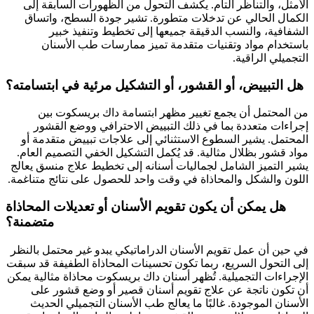
الأمثل، والتناظر التام. يكشف التحول من الظهورات السابقة إلى
الكمال الحالي عن تدخلات متطورة. تشير جودة السطح، واتساق
الشفافية، والنسب الدقيقة جميعها إلى تخطيط وتنفيذ خبير
باستخدام مواد وتقنيات متقدمة تميز ممارسات طب الأسنان
التجميلي الراقية.
هل التبييض، أو القشور، أو التشكيل مرئية في ابتسامته؟
من المحتمل أن يجمع تغيير مظهر ابتسامة داك بريسكوت بين
إجراءات متعددة بما في ذلك التبييض الاحترافي ووضع القشور
المحتمل. يشير السطوع الاستثنائي إلى علاجات تبييض متقدمة أو
مواد قشور بظلال مثالية. قد يُكمل التشكيل الخفي التصميم العام.
يشير التميز الشامل لجماليات أسنانه إلى تخطيط علاج منسق يعالج
اللون والشكل والمحاذاة في وقت واحد للحصول على نتائج متناغمة.
هل يمكن أن يكون تقويم الأسنان أو تعديلات المحاذاة
متضمنة؟
في حين أن عمل تقويم الأسنان الدراماتيكي يبدو غير محتمل بالنظر
إلى التحول السريع، ربما تكون تحسينات المحاذاة الطفيفة قد سبقت
الإجراءات التجميلية. تُظهر أسنان داك بريسكوت محاذاة مثالية يمكن
أن تكون ناتجة عن علاج تقويم أسنان قصير أو وضع قشور على
الأسنان الموجودة. غالبًا ما يعالج طب الأسنان التجميلي الحديث