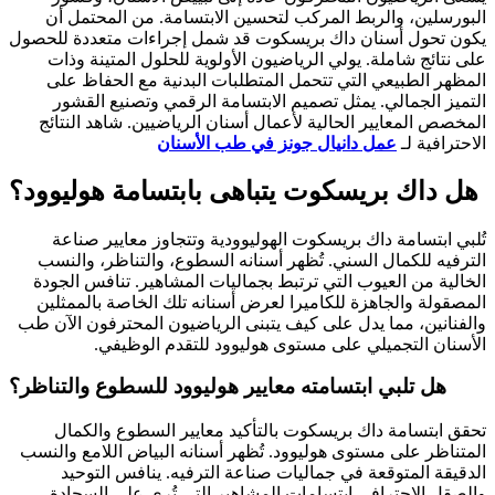
البورسلين، والربط المركب لتحسين الابتسامة. من المحتمل أن
يكون تحول أسنان داك بريسكوت قد شمل إجراءات متعددة للحصول
على نتائج شاملة. يولي الرياضيون الأولوية للحلول المتينة وذات
المظهر الطبيعي التي تتحمل المتطلبات البدنية مع الحفاظ على
التميز الجمالي. يمثل تصميم الابتسامة الرقمي وتصنيع القشور
المخصص المعايير الحالية لأعمال أسنان الرياضيين. شاهد النتائج
الاحترافية لـ
عمل دانيال جونز في طب الأسنان
هل داك بريسكوت يتباهى بابتسامة هوليوود؟
تُلبي ابتسامة داك بريسكوت الهوليوودية وتتجاوز معايير صناعة
الترفيه للكمال السني. تُظهر أسنانه السطوع، والتناظر، والنسب
الخالية من العيوب التي ترتبط بجماليات المشاهير. تنافس الجودة
المصقولة والجاهزة للكاميرا لعرض أسنانه تلك الخاصة بالممثلين
والفنانين، مما يدل على كيف يتبنى الرياضيون المحترفون الآن طب
الأسنان التجميلي على مستوى هوليوود للتقدم الوظيفي.
هل تلبي ابتسامته معايير هوليوود للسطوع والتناظر؟
تحقق ابتسامة داك بريسكوت بالتأكيد معايير السطوع والكمال
المتناظر على مستوى هوليوود. تُظهر أسنانه البياض اللامع والنسب
الدقيقة المتوقعة في جماليات صناعة الترفيه. ينافس التوحيد
والصقل الاحترافي ابتسامات المشاهير التي تُرى على السجادة