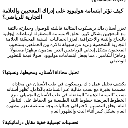
كيف تؤثر ابتسامة هوليوود على إدراك المعجبين والعلامة
التجارية للرياضي؟
تعزز أسنان داك بريسكوت المثالية قابليته للوصول وجدارته بالثقة
مع المعجبين بشكل كبير. تخلق الابتسامة المصقولة ارتباطات إيجابية
بالنجاح والثقة والاحترافية. تُعزز الجماليات السنية المحسّنة العلامة
التجارية الشخصية وتزيد من سهولة تذكره بين الجماهير. يستجيب
المعجبون بشكل إيجابي للرياضيين الذين يقدمون مظهرًا مصقولًا
وجاهزًا للكاميرا، مما يجعل ابتسامات هوليوود أصولًا قيمة للتطوير
الوظيفي.
تحليل محاذاة الأسنان، ومحيطها، ونسبتها؟
يكشف تحليل عمل داك بريسكوت في طب الأسنان عن محاذاة
مصممة بخبرة مع نسب مثالية عبر ابتسامته بالكامل. تُظهر أسنانه
نسب “النسبة الذهبية” المفضلة في طب الأسنان التجميلي. تتبع
الخطوط العريضة خطوط اللثة الطبيعية مع الحفاظ على التناظر
التام. يخلق التصميم الاحترافي جماليات وجه متناغمة تعزز مظهره
العام بشكل كبير أثناء البث والظهور العام.
تحسينات تجميلية خفية مقابل دراماتيكية؟