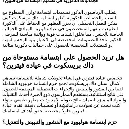
الجماليات الذكورية في تصميم الابتسامة للرياضيين؟
يتطلب الرياضيون الذكور تصميمات ابتسامة توازن السطوع مع
النسب والخصائص الذكورية. تُظهر ابتسامة داك بريسكوت كيف
يمكن للعمل التجميلي أن يعزز المظهر مع الحفاظ على الذكورة
الطبيعية. يتفهم المتخصصون في عيادة فيترين المبادئ الجمالية
الخاصة بالجنس، مما يخلق ابتسامات قوية وواثقة مناسبة للمرضى
الذكور. تأخذ التصميمات المخصصة في الاعتبار بنية الوجه والمهنة
والتفضيلات الشخصية للحصول على جماليات ذكورية مثالية.
هل تريد الحصول على ابتسامة مستوحاة من
داك بريسكوت في عيادة فيترين؟
تتخصص عيادة فيترين في إنشاء تحويلات شاملة للابتسامة تضاهي
كمال أسنان داك بريسكوت. تجمع حزم ابتسامة هوليوود الشاملة
لدينا بين القشور والتبييض والإجراءات التجميلية المتقدمة للحصول
على نتائج استثنائية. يستخدم الممارسون ذوو الخبرة أحدث التقنيات
والمواد المتميزة لضمان نتائج طويلة الأمد وذات مظهر طبيعي. سواء
كنت تبحث عن تحولات دراماتيكية أو تحسينات دقيقة، تقدم عيادة
فيترين حلولًا مخصصة تحقق أهداف ابتسامتك.
حزم ابتسامة هوليوود مع القشور والتبييض والتعديل؟