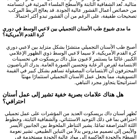
مثالية. تُعد الشفافية الثابتة والأسطح الملساء المرئية في ابتسامته
من خصائص أعمال القشور عالية الجودة. قد يعالج الربط المركب
تصحيحات طفيفة، على الرغم من أن القشور تبدو أكثر احتمالًا.
ما مدى شيوع طب الأسنان التجميلي بين لاعبي الوسط في دوري
كرة القدم الأمريكية؟
أصبح طب الأسنان التجميلي منتشرًا بشكل متزايد بين لاعبي دوري
كرة القدم الأمريكية، لا سيما لاعبي الوسط ذوي الظهور الإعلامي
الكبير. غالبًا ما يستثمر لاعبون مثل داك بريسكوت في تحسينات
الابتسامة لفرص الرعاية وتحسين الصورة العامة. يدرك الرياضيون
المحترفون أن الابتسامات المصقولة تساهم بشكل كبير في القيمة
التسويقية، مما يجعل عمل الأسنان التجميلي استثمارًا مهنيًا
استراتيجيًا يتجاوز مجرد التباهي.
هل هناك علامات بصرية خفية تشير إلى عمل أسنان
احترافي؟
تُظهر أسنان داك بريسكوت العديد من المؤشرات على عمل تجميلي
احترافي بما في ذلك التوحيد الاستثنائي، والشفافية الثابتة، وخطوط
اللثة المتراصفة تمامًا. يشير التناظر الملحوظ بين الجانبين الأيسر
والأيمن إلى تصميم مدروس بدلاً من التباين الطبيعي. تشير نعومة
السطح والجودة العاكسة إلى مواد عالية الجودة مستخدمة في