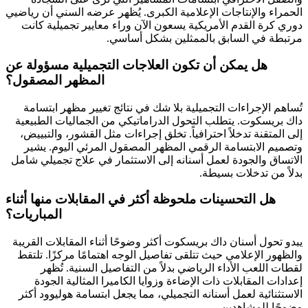
الحمراء والإنتاجات الإعلامية الكبرى. يُظهر عرضه السني أن رياضيي
دوري كرة القدم الأمريكية يسعون الآن وراء معايير تجميلية كانت
مرتبطة في السابق بالممثلين بشكل أساسي.
هل يمكن أن تكون العلاجات التجميلية مسؤولة عن
المظهر المصقول؟
تُساهم الإجراءات التجميلية بلا شك في نتائج تغيير مظهر ابتسامة
داك بريسكوت. يتطلب التحول الدراماتيكي من الجماليات الطبيعية
إلى المتقنة تدخلاً احترافياً. تخلق إجراءات مثل القشور، والتبييض،
وتصميم الابتسامة الرقمي المظهر المصقول المرئي اليوم. يشير
الاتساق والجودة لعمل أسنانه إلى الاستثمار في علاج تجميلي شامل
بدلاً من تدخلات بسيطة.
هل التحسينات ملحوظة أكثر في المقابلات منها أثناء
المباريات؟
يبدو تحول أسنان داك بريسكوت أكثر وضوحًا أثناء المقابلات القريبة
والظهور الإعلامي حيث تتلقى تفاصيل الوجه اهتمامًا مركزًا. تلتقط
لقطات اللعب الأداء الرياضي بدلاً من التفاصيل السنية. تُظهر
إعدادات المقابلات ذات الإضاءة وزوايا الكاميرا المثالية الجودة
الاستثنائية لعمل أسنانه التجميلي، مما يجعل ابتسامة هوليوود أكثر
وضوحًا للمشاهدين.