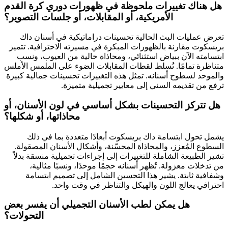
هل هناك تغييرات ملحوظة في ظهورات دوري كرة القدم
الأمريكية، أو المقابلات، أو جلسات التصوير؟
تعرض عمليات البث الحالية تحسينات دراماتيكية في أسنان داك
بريسكوت مقارنة بالظهورات المبكرة في مسيرته الاحترافية. تتميز
ابتسامته الآن ببياض استثنائي، ومحاذاة خالية من العيوب، ونسب
متناظرة تمامًا. تُسلط لقطات المقابلات الضوء على الملمس الأملس
والموحد لسطوح أسنانه. تمثل هذه التغييرات تحسينات جمالية كبيرة
ترفع من تقديمه السني إلى معايير تجميلية متميزة.
هل تتركز التحسينات بشكل أساسي في لون الأسنان، أو
محاذاتها، أو شكلها؟
يشمل تحول ابتسامة داك بريسكوت أبعادًا متعددة بما في ذلك
السطوع المُعزز، والمحاذاة المحسّنة، وأشكال الأسنان المصقولة.
تشير الطبيعة الشاملة للتغييرات إلى إجراءات تجميلية منسقة بدلاً
من تدخلات معزولة. تُظهر أسنانه حجمًا موحدًا، ونسبًا مثالية،
وشفافية ثابتة. يشير هذا التحسين الشامل إلى تصميم ابتسامة
احترافي يعالج اللون والهيكل والتناظر في وقت واحد.
هل يمكن لطب الأسنان التجميلي أن يفسر بعض
التحولات؟