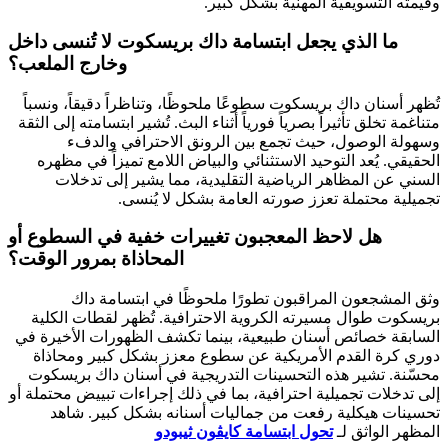
وقيمته التسويقية المهنية بشكل كبير.
ما الذي يجعل ابتسامة داك بريسكوت لا تُنسى داخل
وخارج الملعب؟
تُظهر أسنان داك بريسكوت سطوعًا ملحوظًا، وتناظراً دقيقاً، ونسباً
متناغمة تخلق تأثيراً بصرياً فورياً أثناء البث. تُشير ابتسامته إلى الثقة
وسهولة الوصول، حيث تجمع بين الرونق الاحترافي والدفء
الحقيقي. يُعد التوحيد الاستثنائي والبياض اللامع تميزاً في مظهره
السني عن المظاهر الرياضية التقليدية، مما يشير إلى تدخلات
تجميلية محتملة تعزز صورته العامة بشكل لا يُنسى.
هل لاحظ المعجبون تغييرات خفية في السطوع أو
المحاذاة بمرور الوقت؟
وثق المشجعون المراقبون تطورًا ملحوظًا في ابتسامة داك
بريسكوت طوال مسيرته الكروية الاحترافية. تُظهر لقطات الكلية
السابقة خصائص أسنان طبيعية، بينما تكشف الظهورات الأخيرة في
دوري كرة القدم الأمريكية عن سطوع معزز بشكل كبير ومحاذاة
محسّنة. تشير هذه التحسينات التدريجية في أسنان داك بريسكوت
إلى تدخلات تجميلية احترافية، بما في ذلك إجراءات تبييض محتملة أو
تحسينات هيكلية رفعت من جماليات أسنانه بشكل كبير. شاهد
المظهر الواثق لـ
تحول ابتسامة كايڤون ثيبودو