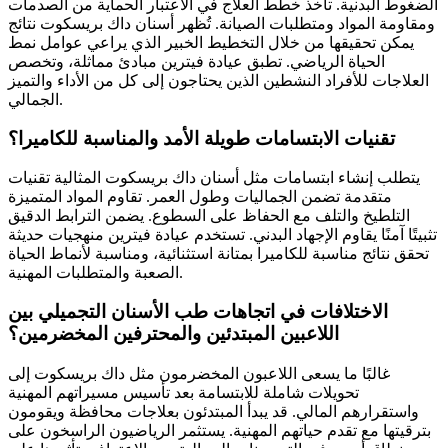
الضغوط البدنية. تأخذ خطط العلاج في الاعتبار الحماية من الصدمات
ومقاومة المواد ومتطلبات الصيانة. تُظهر أسنان داك بريسكوت نتائج
يمكن تحقيقها من خلال التخطيط الخبير الذي يراعي عوامل نمط
الحياة الرياضي. تطبق عيادة فيترين مبادئ مماثلة، وتخصص
العلاجات للأفراد النشطين الذين يحتاجون إلى كل من الأداء والتميز
الجمالي.
تقنيات الابتسامات طويلة الأمد والمناسبة للكاميرا؟
يتطلب إنشاء ابتسامات مثل أسنان داك بريسكوت المثالية تقنيات
متقدمة تضمن الجماليات وطول العمر. تقاوم المواد المتميزة
التلطيخ والتلف مع الحفاظ على السطوع. يضمن الترابط الدقيق
تثبيتًا آمنًا يقاوم الإجهاد البدني. تستخدم عيادة فيترين منهجيات حديثة
تحقق نتائج مناسبة للكاميرا بمتانة استثنائية، ومناسبة لأنماط الحياة
الصعبة والمتطلبات المهنية.
الاختلافات في اتجاهات طب الأسنان التجميلي بين
اللاعبين المبتدئين والمحترفين المخضرمين؟
غالبًا ما يسعى اللاعبون المخضرمون مثل داك بريسكوت إلى
تحويلات شاملة للابتسامة بعد تأسيس مسيراتهم المهنية
واستقرارهم المالي. قد يبدأ المبتدئون بعلاجات محافظة ويقومون
بترقيتها مع تقدم حياتهم المهنية. يستثمر الرياضيون الراسخون على