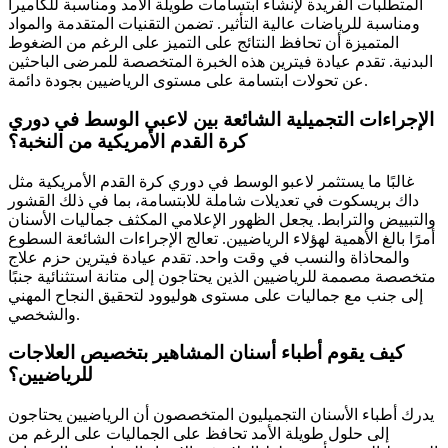
المتطلبات الفريدة لإنشاء ابتسامات طويلة الأمد ومناسبة للكاميرا
ومناسبة للرياضات عالية التأثير. تضمن التقنيات المتقدمة والمواد
المتميزة أن تحافظ النتائج على التميز على الرغم من الضغوط
البدنية. تقدم عيادة فيترين هذه الخبرة المتخصصة للمرضى الباحثين
عن تحولات ابتسامة على مستوى الرياضيين بجودة دائمة.
الإجراءات التجميلية الشائعة بين لاعبي الوسط في دوري
كرة القدم الأمريكية من النخبة؟
غالبًا ما يستثمر لاعبو الوسط في دوري كرة القدم الأمريكية مثل
داك بريسكوت في تعديلات شاملة للابتسامة، بما في ذلك القشور
والتبييض والترابط. يجعل الظهور الإعلامي المكثف جماليات الأسنان
أمرًا بالغ الأهمية لهؤلاء الرياضيين. تعالج الإجراءات الشائعة السطوع
والمحاذاة والنسب في وقت واحد. تقدم عيادة فيترين حزم علاج
متخصصة مصممة للرياضيين الذين يحتاجون إلى متانة استثنائية جنبًا
إلى جنب مع جماليات على مستوى هوليوود لتحقيق النجاح المهني
والشخصي.
كيف يقوم أطباء أسنان المشاهير بتخصيص العلاجات
للرياضيين؟
يدرك أطباء الأسنان التجميليون المتخصصون أن الرياضيين يحتاجون
إلى حلول طويلة الأمد تحافظ على الجماليات على الرغم من