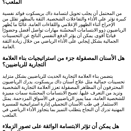
الملعب؟
من المحتمل أن يجلب تحويل ابتسامة داك بريسكوت فوائد نفسية
كبيرة تؤثر على الأداء والتفاعلات الشخصية. الثقة بالمظهر تقلل من
الإحراج أثناء الظهور الإعلامي واللقاءات العامة. غالبًا ما يُظهر
الرياضيون ذوو الابتسامات المحسّنة مهارات تواصل أفضل وحضورًا
قياديًا أقوى. يمكن أن يؤثر الدفع النفسي الناتج عن التحسينات
الجمالية بشكل إيجابي على الأداء الرياضي من خلال زيادة الثقة
العامة.
هل الأسنان المصقولة جزء من استراتيجيات بناء العلامة
التجارية للرياضيين؟
يتضمن بناء العلامة التجارية الحديث للرياضيين بشكل متزايد
تحسينات جمالية مثل علاج أسنان داك بريسكوت. يدرك الرياضيون
المحترفون أن المظاهر المصقولة تعزز العلامة التجارية الشخصية
وتزيد من التعرف عليها. تصبح الابتسامات المحسّنة سمات مميزة
للشخصية العامة، مما يميز الرياضيين في الأسواق المزدحمة. يمثل
الاستثمار في طب الأسنان التجميلي إدارة استراتيجية للمسيرة
المهنية تدرك أن النجاح يتطلب التميز بما يتجاوز الأداء الرياضي في
الملعب.
هل يمكن أن تؤثر الابتسامة الواثقة على تصور الزملاء