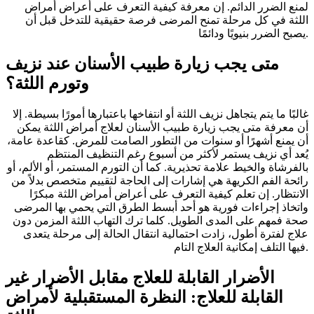
لمنع الضرر الدائم. إن معرفة كيفية التعرف على أعراض أمراض
اللثة في كل مرحلة تمنح المرضى فرصة حقيقية للتدخل قبل أن
يصبح الضرر بنيويًا ودائمًا.
متى يجب زيارة طبيب الأسنان عند نزيف
وتورم اللثة؟
غالبًا ما يتم يتجاهل نزيف اللثة أو انتفاخها باعتبارها أمورًا بسيطة. إلا
أن معرفة متى يجب زيارة طبيب الأسنان لعلاج أمراض اللثة يمكن
أن يمنع أشهرًا أو سنوات من التطور الصامت للمرض. كقاعدة عامة،
يُعد أي نزيف يستمر لأكثر من أسبوع رغم التنظيف المنتظم
بالفرشاة والخيط علامة تحذيرية. كما أن التورم المستمر، أو الألم، أو
رائحة الفم الكريهة هي إشارات إلى الحاجة لتقييم متخصص بدلاً من
الانتظار. إن تعلم كيفية التعرف على أعراض أمراض اللثة مبكرًا
واتخاذ إجراءات فورية هو أحد أبسط الطرق التي يحمي بها المرضى
صحة فمهم على المدى الطويل. كلما ترك التهاب اللثة المزمن دون
علاج لفترة أطول، زادت احتمالية انتقال الحالة إلى مرحلة يتعدى
فيها التلف إمكانية العلاج التام.
الأضرار القابلة للعلاج مقابل الأضرار غير
القابلة للعلاج: النظرة المستقبلية لأمراض