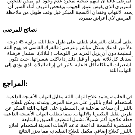
المرضى غالباً أن لثتهم صحية لمجرد عدم وجود ألم. يمكن للفحص
السريري الذي يقيس عمق الجيوب ويفحص النزيف أثناء السبر أن
يحدد الالتهاب وفقدان الأنسجة المبكر قبل وقت طويل من ملاحظة
المريض لأي أعراض بمفرده.
نصائح للمرضى
نظف أسنانك بالفرشاة بلطف على طول خط اللثة بزاوية 45 درجة
بدلاً من الدعك بشكل مباشر وعرضي؛ فالفرك القاسي قد يهيج اللثة
السليمة دون أن يزيل المزيد من اللويحات (البلاك). استبدل فرشاة
أسنانك كل ثلاثة أشهر، أو قبل ذلك إذا تآكلت شعيراتها، حيث تكون
الشعيرات المتآكلة أقل فاعلية بكثير في إزالة البلاك الذي يؤدي إلى
التهاب اللثة.
المراجع:
في الخاتمة، يعتمد علاج التهاب اللثة مقابل التهاب الأنسجة الداعمة
باستخدام العلاج بالليزر على مرحلة المرض وشدته. يمكن للعلاج
بالليزر أن يساعد بفاعلية في السيطرة على التهاب اللثة المبكر عن
طريق تقليل البكتيريا والالتهاب. بينما يتطلب التهاب الأنسجة الداعمة
خطة علاجية أكثر شمولاً، تشمل التنظيف العميق والمتابعة
المستمرة للأنسجة الداعمة. تدعم الأبحاث الحديثة استخدام العلاج
بالليزر كعلاج إضافي مكمل للعلاج التقليدي، مما يعزز النتائج