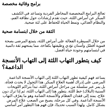
برامج وقائية مخصصة
تعالج البرامج المخصصة المخاطر الفردية وتساعد في الكشف
المبكر عن أمراض اللثة، حيث تقدم إرشادات حول نظافة الفم،
والنظام الغذائي، ونمط الحياة للحفاظ على لثة صحية.
الثقة من خلال ابتسامة صحية
من خلال السيطرة الفعالة على أمراض اللثة، يتمتع المرضى بصحة
فموية أفضّل وأسنان تؤدي وظيفتها بكفاءة، مما يمنحهم ثقة دائمية
في ابتسامتهم وجودة حياة أفضل.
كيف يتطور التهاب اللثة إلى التهاب الأنسجة
الداعمة؟
يساعد فهم كيفية تطور التهاب اللثة إلى التهاب الأنسجة الداعمة
المرضى على إدراك أهمية العلاج المبكر. هذا التحول لا يحدث فجأة،
بل يمر عبر سلسلة من مراحل أمراض اللثة، تبدأ بتراكم اللويحات
السنية (البلاك) خط اللثة. يتطور هذا إلى التهاب اللثة، ثم إذا ترك دون
علاج، يمتد إلى فقدان العظام والأنسجة الضامة وهو ما يعرّف التهاب
الأنسجة الداعمة. وفي كل مرحلة، يصبح من الصعب علاج المرض
بشكل كامل. ولهذا السبب تحديدًا، فإن فهم هذا التطور أمر أساسي