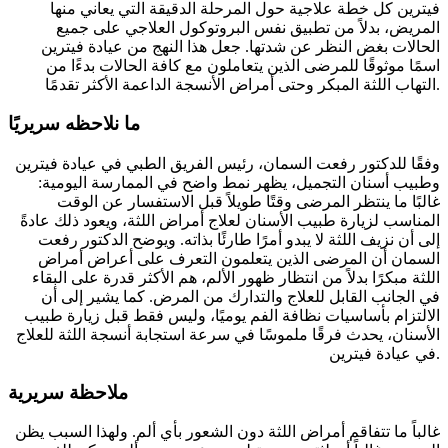
فيترين كل خطة علاجية حول المرحلة الدقيقة التي يعاني منها
المريض، بدلاً من تطبيق نفس البروتوكول العلاجي على جميع
الحالات بغض النظر عن شدتها. جعل هذا النهج من عيادة فيترين
اسمًا موثوقًا للمرضى الذين يتعاملون مع كافة الحالات بدءًا من
التهاب اللثة المبكر وحتى أمراض الأنسجة الداعمة الأكثر تقدمًا.
ما نلاحظه سريريًا
وفقًا للدكتور رفعت السمان، رئيس الفريق الطبي في عيادة فيترين
وطبيب أسنان التجميل، يظهر نمط واضح في الممارسة اليومية:
غالبًا ما ينتظر المرضى وقتًا طويلاً قبل الاستفسار عن الوقت
المناسب لزيارة طبيب الأسنان لعلاج أمراض اللثة، ويعود ذلك عادةً
إلى أن نزيف اللثة لا يبدو أمرًا طارئًا بذاته. ويوضح الدكتور رفعت
السمان أن المرضى الذين يتعلمون التعرف على أعراض أمراض
اللثة مبكرًا بدلاً من انتظار ظهور الألم، هم الأكثر قدرة على البقاء
في الجانب القابل للعلاج والتدارك من المرض. كما يشير إلى أن
الالتزام بأساسيات نظافة الفم يوميًا، وليس فقط قبل زيارة طبيب
الأسنان، يحدث فرقًا ملموسًا في سرعة استجابة أنسجة اللثة للعلاج
في عيادة فيترين.
ملاحظة سريرية
غالباً ما تتفاقم أمراض اللثة دون الشعور بأي ألم. ولهذا السبب يظن