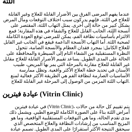
اللثة
عندما يفهم المرضى الفرق بين الأضرار القابلة للعلاج وغير القابلة
للعلاج في اللثة، فإنهم يدركون سبب اختلاف التوقعات ومآل المرض
بشكل كبير من حالة إلى أخرى. يمثل التهاب اللثة، المقتصر على
أنسجة اللثة، الجانب القابل للعلاج والشفاء في هذه المقارنة؛ فمع
الالتزام بأساسيات نظافة الفم، يمكن للمرضى توقع العودة الكاملة
لصحية اللثة. أما التهاب الأنسجة الداعمة فيقع في الجانب غير القابل
للعلاج الكامل: بمجرد فقدان العظام والأنسجة الضامة، تتحول
النظرة المستقبلية من الشفاء التام إلى السيطرة والمحافظة على
الحالة على المدى الطويل. يساعد تقييم الأضرار القابلة للعلاج مقابل
غير القابلة للعلاج مقارنة بالمرحلة التي يمر بها المريض، طبيب
الأسنان في تحديد خطة العلاج الأكثر واقعية. وتظل ممارسة
الأساسيات الصارمة لنظافة الفم هي الطريقة الأكثر فعالية لمنع
التهاب اللثة المزمن من الوصول إلى المرحلة غير القابلة للعلاج.
عيادة فيترين (Vitrin Clinic)
في عيادة فيترين (Vitrin Clinic)، يتم تقييم كل حالة من حالات
أمراض اللثة بناءً على الصورة الكاملة للوضع الطبي. ويشمل ذلك
مدى تقدم الحالة، وما هي التوقعات المستقلبية الواقعية، وما هو
المزيج المناسب من إرشادات النظافة والعلاج المتخصص الذي
سيحقق النتيجة الأكثر استقرارًا على المدى الطويل. تصمم عيادة