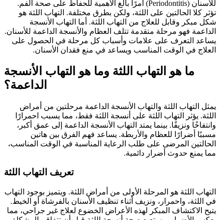
للأسنان (Periodontitis) أمرًا بالغ الأهمية للحفاظ على صحة الفم.
تؤثر كلا الحالتين على اللثة، ولكن بطرق مختلفة. التهاب اللثة هو
شكل مبكر وقابل للعلاج من التهاب اللثة. أما التهاب الأنسجة
الداعمة فهو مرحلة متقدمة تتلف العظام والأنسجة الداعمة للأسنان.
يساعد التعرف على علامات وأسباب كل مرحلة في الحصول على
العلاج في الوقت المناسب ويساعد في منع فقدان الأسنان.
ما هو التهاب اللثة وما هو التهاب الأنسجة
الداعمة؟
يمثل التهاب اللثة والتهاب الأنسجة الداعمة مرحلتين من أمراض
اللثة. يؤثر التهاب اللثة على أنسجة اللثة فقط، مما يسبب احمرارًا
وانتفاخًا ونزيفًا. بينما يمتد التهاب الأنسجة الداعمة إلى عمق أكبر،
مسببًا أضرارًا للعظام والأربطة. يساعد فهم الفرق بين هاتين
الحالتين المرضى على طلب الرعاية المناسبة في الوقت المناسب،
مما يمنع حدوث أضرار دائمية.
تعريف التهاب اللثة
التهاب اللثة هو المرحلة الأولى من أمراض اللثة. ويتميز بوجود التهاب
في اللثة، واحمرار، ونزيف أثناء تنظيف الأسنان بالفرشاة أو الخيط.
يتيح الاكتشاف المبكر لهذه الأعراض الخضوع لعلاج غير جراحي، مما
يعكس الأضرار ويستعيد صحة أنسجة اللثة قبل أن تتفاقم المشكلة.