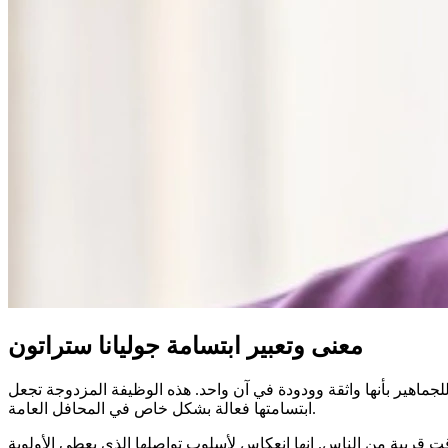
معنى وتعبير ابتسامة جوليانا ستراتون
لجماهير بأنها واثقة وودودة في آن واحد. هذه الوظيفة المزدوجة تجعل
ابتسامتها فعالة بشكل خاص في المحافل العامة.
وقت قريبة من الناس. إنها انعكاس لأسلوب تواصلها الذي يعطي الأولوية