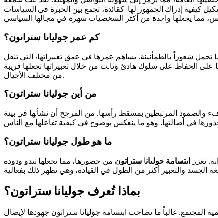
شكيل كيفية إدراك الجمهور لها. كقائدة، تجمع بين الخبرة في السياسات
كم عمر جوليانا ستراتون؟
ما تحمل شعوراً بالطمأنينة. يساهم عمرها في عمق تعبيراتها، التي تنقل
تها على الحفاظ على سلوك هادئ وثابت من خلال تعبيراتها تجعلها قريبة
من مختلف الأجيال.
من أين جوليانا ستراتون؟
ء والصمود المرتبطين بمسقط رأسها. من المرجح أن نشأتها في بيئة
ما هو طول جوليانا ستراتون؟
نة. تعزز
ابتسامة جوليانا ستراتون
من حضورها، مما يجعلها تبدو ودودة
بماذا تُعرف جوليانا ستراتون؟
مية المجتمع. غالباً ما تصاحب ابتسامة جوليانا ستراتون جهودها لإيصال