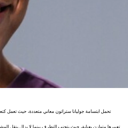
تحمل ابتسامة جوليانا ستراتون معاني متعددة، حيث تعمل كتعبير
تعبيرها متوازن بعناية، حيث يتجنب التطرف بينما لا يزال ينقل المش