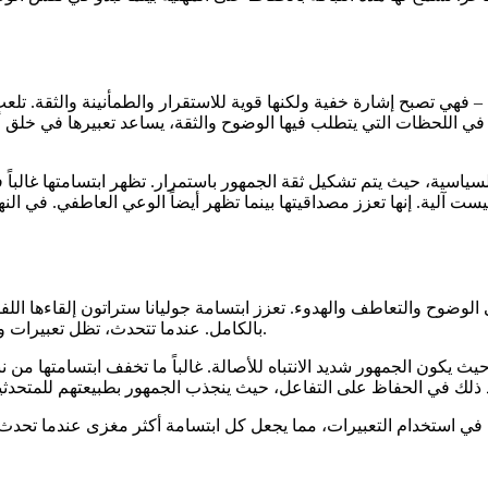
 فهي تصبح إشارة خفية ولكنها قوية للاستقرار والطمأنينة والثقة. تلعب 
في اللحظات التي يتطلب فيها الوضوح والثقة، يساعد تعبيرها في خلق أج
سية، حيث يتم تشكيل ثقة الجمهور باستمرار. تظهر ابتسامتها غالباً في 
يست آلية. إنها تعزز مصداقيتها بينما تظهر أيضاً الوعي العاطفي. في ال
 على الوضوح والتعاطف والهدوء. تعزز ابتسامة جوليانا ستراتون إلقاءها
بالكامل. عندما تتحدث، تظل تعبيرات وجهها متوافقة مع رسالتها، مما يضمن الاتساق بين ما تقوله وكيف تبدو.
يث يكون الجمهور شديد الانتباه للأصالة. غالباً ما تخفف ابتسامتها من ن
د ذلك في الحفاظ على التفاعل، حيث ينجذب الجمهور بطبيعتهم للمتحدثي
 في استخدام التعبيرات، مما يجعل كل ابتسامة أكثر مغزى عندما تحدث.