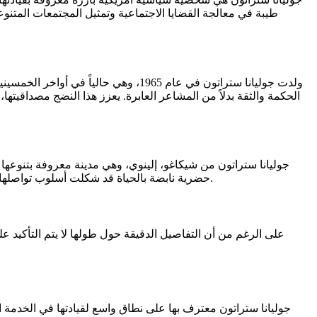
طيبة في معالجة القضايا الاجتماعية وتمثيل المجتمعات المتنوعة
ولدت جوليانا ستراتون في عام 1965، وهي حالياً في أواخر الخمسينيات من عمرها. تعكس
الحكمة والثقة بدلاً من المشاعر العابرة. يعزز هذا النضج مصداقيتها
جوليانا ستراتون من شيكاغو، إلينوي، وهي مدينة معروفة بتنوعها ا
حضرية نابضة بالحياة قد شكلت أسلوب تواصلها، بما في ذلك سلوكها المعبر والمسيطر عليه في نفس الوقت. تساهم جذورها في أصالتها، وهو ما ينعكس بوضوح في كيفية تفاعلها مع الناس.
على الرغم من أن التفاصيل الدقيقة حول طولها لا يتم التأكيد علي
جوليانا ستراتون معترف بها على نطاق واسع لقيادتها في الخدمة الع