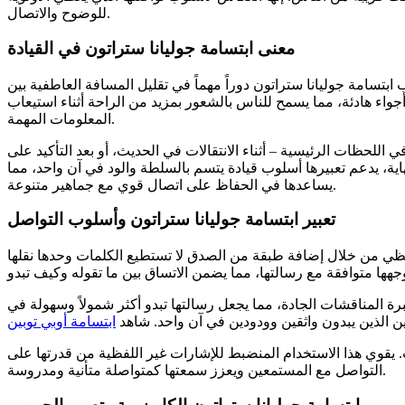
للوضوح والاتصال.
معنى ابتسامة جوليانا ستراتون في القيادة
ابتسامة جوليانا ستراتون دوراً مهماً في تقليل المسافة العاطفية بين
واء هادئة، مما يسمح للناس بالشعور بمزيد من الراحة أثناء استيعاب
المعلومات المهمة.
اللحظات الرئيسية – أثناء الانتقالات في الحديث، أو بعد التأكيد على
نهاية، يدعم تعبيرها أسلوب قيادة يتسم بالسلطة والود في آن واحد، مما
يساعدها في الحفاظ على اتصال قوي مع جماهير متنوعة.
تعبير ابتسامة جوليانا ستراتون وأسلوب التواصل
 اللفظي من خلال إضافة طبقة من الصدق لا تستطيع الكلمات وحدها نقلها
برة المناقشات الجادة، مما يجعل رسالتها تبدو أكثر شمولاً وسهولة في
ن الذين يبدون واثقين وودودين في آن واحد.
شاهد
ابتسامة أوبي توبين
 يقوي هذا الاستخدام المنضبط للإشارات غير اللفظية من قدرتها على
التواصل مع المستمعين ويعزز سمعتها كمتواصلة متأنية ومدروسة.