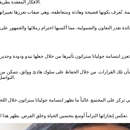
الأفكار المعقدة بطريقة قريبة من الناس، مما يساعد في سد الفجوة بين السياسة والجمهور.
. تُعرف بكونها فصيحة وهادئة ومتعاطفة، وهي صفات تعززها تعبيراتها غ
كقائدة تقدر التعاون والشمولية، مما أكسبها احترام زملائها والجمهور ع
زز ابتسامة جوليانا ستراتون تأثيرها من خلال جعلها تبدو ودودة وجديرة ب
 بشأن تلك القرارات. من خلال الحفاظ على سلوك هادئ وواثق، تتمكن من 
التواصل مع الناس على المستويين الفكري والعاطفي جانباً رئيسياً من قيادتها.
تركز على المجتمع. غالباً ما تظهر ابتسامة جوليانا ستراتون خلال اللح
تعكس إنجازاتها التزاماً أوسع بتحسين الحياة وخلق الفرص. يظهر هذا التفاني ليس فقط في أفعالها ولكن أيضاً في كيفية تواصلها مع الجمهور.