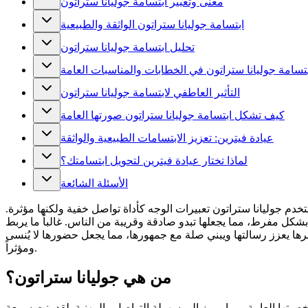
معنى وتعبير ابتسامة جوليانا ستراتون
ابتسامة جوليانا ستراتون الواثقة والطبيعية
تحليل ابتسامة جوليانا ستراتون
تسامة جوليانا ستراتون في الخطابات والمناسبات العامة
التأثير العاطفي لابتسامة جوليانا ستراتون
كيف تشكل ابتسامة جوليانا ستراتون صورتها العامة
عيادة فيترين: تعزيز الابتسامات الطبيعية والواثقة
لماذا تختار عيادة فيترين لتحويل ابتسامتك؟
الأسئلة الشائعة
دم جوليانا ستراتون تعبيرات الوجه كأداة تواصل خفية ولكنها مؤثرة.
 بشكل مفرط، مما يجعلها تبدو صادقة وقريبة من الناس. غالباً ما يربط
بيرها يعزز رسالتها ويبني صلة مع جمهورها، مما يجعل حضورها لا يُنسى
ومؤثراً.
من هي جوليانا ستراتون؟
يتها العامة، مما يرمز إلى سهولة التواصل والمهنية. لقد بنت سمعة