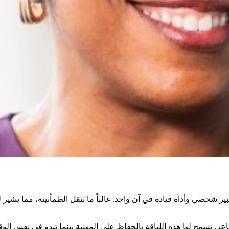
 شخصي وأداة قيادة في آن واحد. غالباً ما تنقل الطمأنينة، مما يشير ل
اعر. تسمح لها هذه اللباقة بالحفاظ على المهنية بينما تبدو في نفس ال