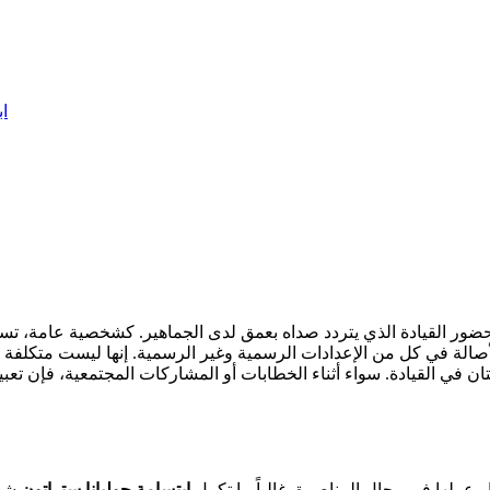
اب
حضور القيادة الذي يتردد صداه بعمق لدى الجماهير. كشخصية عامة، تستخ
 والأصالة في كل من الإعدادات الرسمية وغير الرسمية. إنها ليست متكلفة
تان في القيادة. سواء أثناء الخطابات أو المشاركات المجتمعية، فإن تع
وعملها في مجال المناصرة. غالباً ما تكمل
ابتسامة جوليانا ستراتون
شخص