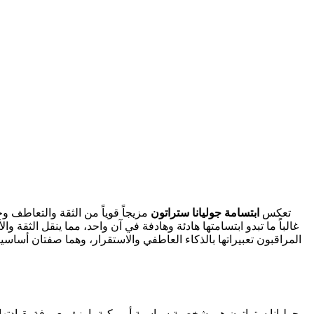
تعكس
ابتسامة جوليانا ستراتون
مزيجاً قوياً من الثقة والتعاطف و
غالباً ما تبدو ابتسامتها هادئة وهادفة في آن واحد، مما ينقل الثقة
المراقبون تعبيراتها بالذكاء العاطفي والاستقرار، وهما صفتان أساسي
جوليانا ستراتون هي شخصية سياسية أمريكية بارزة معروفة بقيادتها 