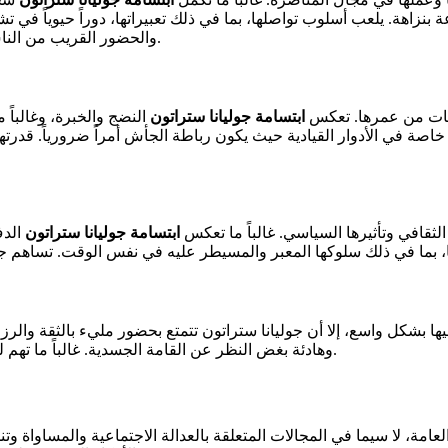
 بنزاهة. يلعب أسلوب تواصلها، بما في ذلك تعبيراتها، دوراً حيوياً في ت
والحضور القريب من الناس، مما يجعلها واحدة من أكثر الشخصيات شهرة في مجالها السياسي.
ابتسامة جوليانا ستراتون
النضج والخبرة، وغالباً 
، خاصة في الأدوار القيادية حيث يكون رباطة الجأش أمراً ضرورياً. قدر
لثقافي وتأثيرها السياسي. غالباً ما تعكس
ابتسامة جوليانا ستراتون
الدف
ها بشكل واسع، إلا أن جوليانا ستراتون تتمتع بحضور مليء بالثقة والرزا
وهادئة بغض النظر عن القامة الجسدية. غالباً ما تهم لغة الجسد والتعبير أكثر من الطول في القيادة، وهي تظهر ذلك بفعالية.
امة، لا سيما في المجالات المتعلقة بالعدالة الاجتماعية والمساواة وتن