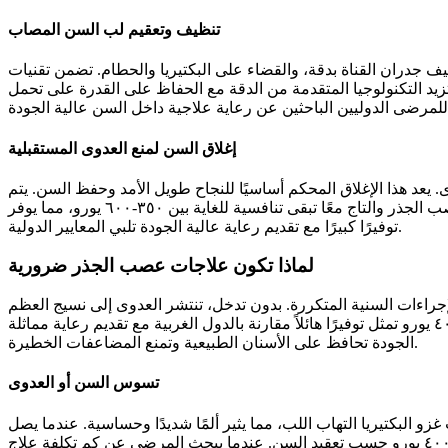
تنظيف وتعقيم لب السن المصاب
 جدران القناة بدقة، والقضاء على البكتيريا والحطام. تضمن تقنيات
تزيد التكنولوجيا المتقدمة من الدقة مع الحفاظ على القدرة على تحمل
إغلاق السن لمنع العدوى المستقبلية
ى. يعد هذا الإغلاق المحكم أساسيًا للنجاح طويل الأمد وحفظ السن. يتم
وضع حشوة مؤقتة أو دائمة، يتبعها وضع تاج إذا لزم الأمر. عند تقييم كم تكلفة علاج عصب الجذر في تركيا، يجد المرضى أن تكلفة علاج عصب الجذر والتاج معًا تبقى تنافسية للغاية بين ٣٥٠-٦٠٠ يورو، مما يوفر
توفيرًا كبيرًا مع تقديم رعاية عالية الجودة تلبي المعايير الدولية.
لماذا تكون علاجات عصب الجذر ضرورية
راءات السنية المتكررة. بدون تدخل، تنتشر العدوى إلى نسيج العظم
المحيط، مما يسبب ألمًا شديدًا، وتكون خراج، وفقدان محتمل للسن. يظهر فهم كم تكلفة علاج عصب الجذر في تركيا أن الأسعار بين ١٥٠-٤٠٠ يورو تمثل توفيرًا هائلاً مقارنة بالدول الغربية مع تقديم رعاية مماثلة
الجودة تحافظ على الأسنان الطبيعية وتمنع المضاعفات الخطيرة.
تسوس السن أو العدوى
 البكتيريا التهاب اللب، مما يثير ألمًا شديدًا وحساسية. عندما يصل
التسوس إلى هذه المرحلة المتقدمة، يصبح علاج عصب الجذر البديل الوحيد عن الخلع. تتراوح تكلفة علاج عصب الجذر في تركيا بين ١٥٠-٤٠٠ يورو حسب تعقيد السن. عندما يبحث المرضى عن كم تكلفة علاج