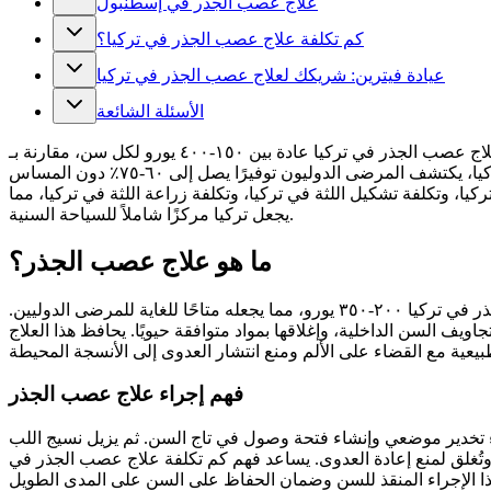
علاج عصب الجذر في إسطنبول
كم تكلفة علاج عصب الجذر في تركيا؟
عيادة فيترين: شريكك لعلاج عصب الجذر في تركيا
الأسئلة الشائعة
برزت تركيا كوجهة رائدة للرعاية السنية بأسعار معقولة، حيث تقدم علاجات عصب الجذر بجزء بسيط من الأسعار الغربية. تتراوح تكلفة علاج عصب الجذر في تركيا عادة بين ١٥٠-٤٠٠ يورو لكل سن، مقارنة بـ
٥٠٠-١٥٠٠ جنيه إسترليني في المملكة المتحدة أو ٨٠٠-١٥٠٠ دولار في الولايات المتحدة. عند السؤال عن كم تكلفة علاج عصب الجذر في تركيا، يكتشف المرضى الدوليون توفيرًا يصل إلى ٦٠-٧٥٪ دون المساس
ا، وتكلفة تشكيل اللثة في تركيا، وتكلفة زراعة اللثة في تركيا، مما
يجعل تركيا مركزًا شاملاً للسياحة السنية.
ما هو علاج عصب الجذر؟
علاج عصب الجذر هو إجراء علاجي داخل السن مصمم لإنقاذ الأسنان المصابة بشدة أو التالفة من الخلع. يبلغ متوسط تكلفة علاج عصب الجذر في تركيا ٢٠٠-٣٥٠ يورو، مما يجعله متاحًا للغاية للمرضى الدوليين.
 السن الداخلية، وإغلاقها بمواد متوافقة حيويًا. يحافظ هذا العلاج
فهم إجراء علاج عصب الجذر
ء تخدير موضعي وإنشاء فتحة وصول في تاج السن. ثم يزيل نسيج اللب
ا وتُغلق لمنع إعادة العدوى. يساعد فهم كم تكلفة علاج عصب الجذر في