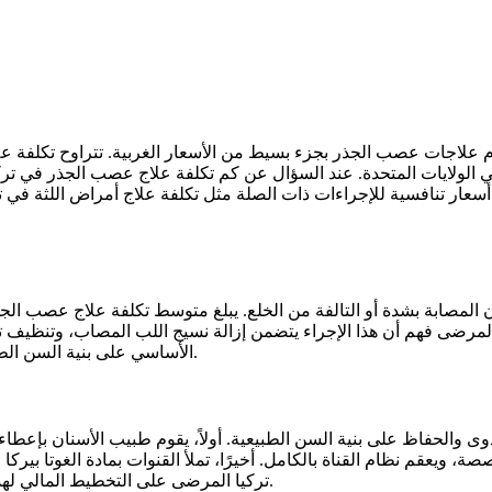
عار تنافسية للإجراءات ذات الصلة مثل تكلفة علاج أمراض اللثة في تركي
ضى فهم أن هذا الإجراء يتضمن إزالة نسيج اللب المصاب، وتنظيف تجاويف
الأساسي على بنية السن الطبيعية مع القضاء على الألم ومنع انتشار العدوى إلى الأنسجة المحيطة.
والحفاظ على بنية السن الطبيعية. أولاً، يقوم طبيب الأسنان بإعطا
ويعقم نظام القناة بالكامل. أخيرًا، تملأ القنوات بمادة الغوتا بيرك
تركيا المرضى على التخطيط المالي لهذا الإجراء المنقذ للسن وضمان الحفاظ على السن على المدى الطويل.