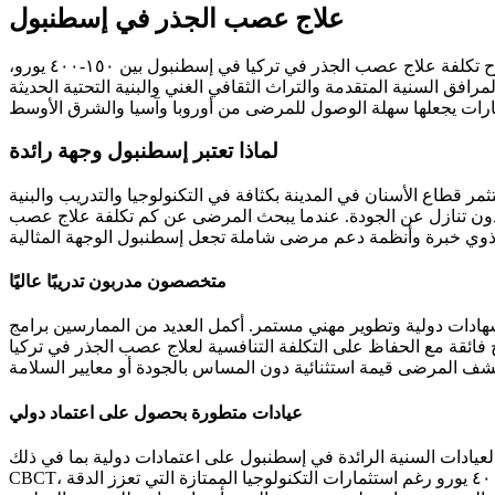
علاج عصب الجذر في إسطنبول
تقف إسطنبول كوجهة السياحة الطبية الرئيسية في تركيا، وتقدم رعاية علاجية داخل السن على مستوى عالمي بأسعار تنافسية للغاية. تتراوح تكلفة علاج عصب الجذر في تركيا في إسطنبول بين ١٥٠-٤٠٠ يورو،
افق السنية المتقدمة والتراث الثقافي الغني والبنية التحتية الحديثة
لماذا تعتبر إسطنبول وجهة رائدة
ر قطاع الأسنان في المدينة بكثافة في التكنولوجيا والتدريب والبنية
ة علاج عصب الجذر في تركيا، وخاصة إسطنبول، أقل بنسبة ٦٠-٧٠٪ من الأسعار الغربية دون تنازل عن الجودة. عندما يبحث المرضى عن كم تكلفة علاج عصب
متخصصون مدربون تدريبًا عاليًا
بشهادات دولية وتطوير مهني مستمر. أكمل العديد من الممارسين برامج
ئج فائقة مع الحفاظ على التكلفة التنافسية لعلاج عصب الجذر في تركيا
عيادات متطورة بحصول على اعتماد دولي
ة الرائدة في إسطنبول على اعتمادات دولية بما في ذلك ISO 9001 وJCI وشهادات وزارة الصحة التركية، مما يظهر التزامًا بالجودة وسلامة المريض. تتميز المرافق بالتصوير الرقمي، وتصوير
CBCT، ومجهر تشغيل الأسنان، وأنظمة علاج داخل السن الدوارة، ومعدات تعقيم متقدمة. تبقى تكلفة علاج عصب الجذر في تركيا معقولة بين ١٥٠-٤٠٠ يورو رغم استثمارات التكنولوجيا الممتازة التي تعزز الدقة