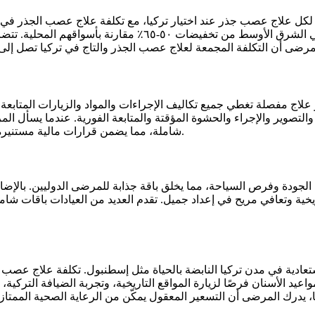
المرضى الأوروبيون ٣٥٠-٨٠٠ يورو لكل سن، بينما يستفيد المرضى
علاج مفصلة تغطي جميع تكاليف الإجراءات والمواد والزيارات المتابعة ق
والتصوير والإجراء والحشوة المؤقتة والمتابعة الفورية. عندما يسأل 
شاملة، مما يضمن قرارات مالية مستنيرة بدون رسوم خفية أو نفقات غير متوقعة قد تؤثر على ميزانية علاجهم.
لية الجودة وفرص السياحة، مما يخلق باقة جذابة للمرضى الدوليين. بالإ
ة ومواقع تاريخية وتعافي مريح في إعداد جميل. تقدم العديد من العيادات باقات
واعيد الأسنان فرصًا لزيارة المواقع التاريخية، وتجربة الضيافة الترك