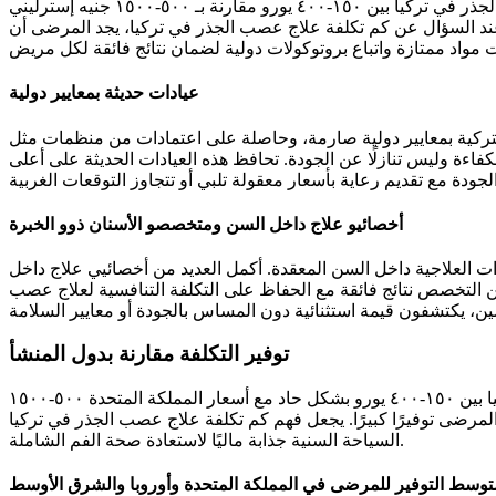
يقدم قطاع الأسنان التركي رعاية علاجية داخل السن على مستوى عالمي بأسعار معقولة بشكل ملحوظ، حيث تتراوح تكلفة علاج عصب الجذر في تركيا بين ١٥٠-٤٠٠ يورو مقارنة بـ ٥٠٠-١٥٠٠ جنيه إسترليني
 عند السؤال عن كم تكلفة علاج عصب الجذر في تركيا، يجد المرضى أن
عيادات حديثة بمعايير دولية
ة، وحاصلة على اعتمادات من منظمات مثل ISO وJCI والجهات الصحية الوطنية. تتميز المرافق بأنظمة تعقيم متطورة، وتكنولوجيا تصوير رقمية، ومعدات علاج
ءة وليس تنازلًا عن الجودة. تحافظ هذه العيادات الحديثة على أعلى
أخصائيو علاج داخل السن ومتخصصو الأسنان ذوو الخبرة
ات العلاجية داخل السن المعقدة. أكمل العديد من أخصائيي علاج داخل
 من التخصص نتائج فائقة مع الحفاظ على التكلفة التنافسية لعلاج عصب
توفير التكلفة مقارنة بدول المنشأ
الميزة المالية لطلب علاج عصب الجذر في تركيا كبيرة، حيث يوفر المرضى ٦٠-٧٥٪ مقارنة بدولهم. تتناقض تكلفة علاج عصب الجذر في تركيا بين ١٥٠-٤٠٠ يورو بشكل حاد مع أسعار المملكة المتحدة ٥٠٠-١٥٠٠
٨٠-١٥٠٠ دولار. حتى مع احتساب تكاليف السفر، يحقق المرضى توفيرًا كبيرًا. يجعل فهم كم تكلفة علاج عصب الجذر في تركيا
السياحة السنية جذابة ماليًا لاستعادة صحة الفم الشاملة.
توسط التوفير للمرضى في المملكة المتحدة وأوروبا والشرق الأوسط