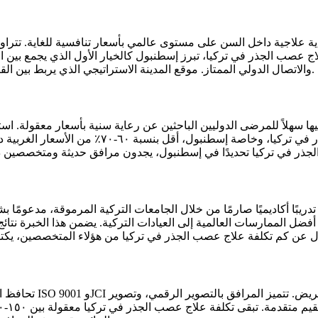
ج عصب الجذر في تركيا، تبرز إسطنبول كالخيار الأول الذي يجمع بين المر
والاتصال الدولي الممتاز. موقع المدينة الاستراتيجي الذي يربط بين القارات يجعلها سهلة الوصول للمرضى من أوروبا وآسيا والشرق الأوسط.
 سهلاً للمرضى الدوليين الباحثين عن رعاية سنية بأسعار معقولة. استثم
التحتية، مما أسس سمعة دولية للتميز. تبقى تكلف
بًا أكاديميًا صارمًا من خلال الجامعات التركية المرموقة، مدعومًا 
 أفضل الممارسات العالمية إلى العيادات التركية. يضمن هذا الخبرة نتا
تحافظ العيادات السني