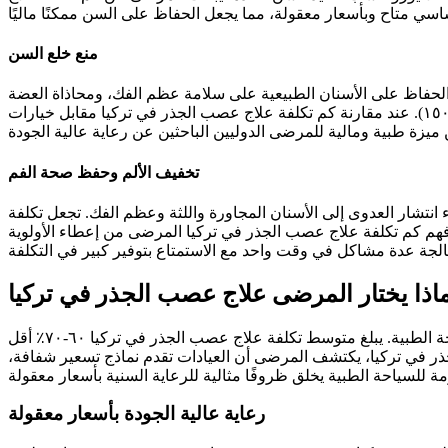
منع خلع السن
 الحفاظ على الأسنان الطبيعية على سلامة عظم الفك، ومحاذاة العضة
السليمة، والجماليات الوجهية. تكلفة علاج عصب الجذر في تركيا بين ٢٠٠-٣٥٠ يورو أقل بكثير من الخلع متبوعًا بزراعة سن (€٨٠٠-١٥٠٠). عند مقارنة كم تكلفة علاج عصب الجذر في تركيا مقابل خيارات
تخفيف الألم وحفظ صحة الفم
اء انتشار العدوى إلى الأسنان المجاورة واللثة وعظم الفك. تجعل تكلفة
ن فهم كم تكلفة علاج عصب الجذر في تركيا المرضى من إعطاء الأولوية
اذا يختار المرضى علاج عصب الجذر في تركيا
يختار المرضى الدوليون تركيا بشكل متزايد لعلاجات عصب الجذر بسبب نسب الجودة إلى التكلفة الاستثنائية والبنية التحتية الشاملة للسياحة الطبية. يبلغ متوسط تكلفة علاج عصب الجذر في تركيا ٦٠-٧٠٪ أقل
جذر في تركيا، يكتشف المرضى أن العيادات تقدم نماذج تسعير شفافة،
رعاية عالية الجودة بأسعار معقولة