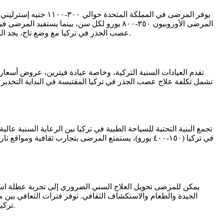
عصب الجذر في تركيا مع وضع تاج، يجد المرضى أن التكلفة المجمعة لعلاج عصب الجذر والتاج في تركيا تصل إلى ٣٥٠-٦٠٠ يورو مقابل ٨٠٠-٢٠٠٠ جنيه إسترليني في المملكة المتحدة.
تقدم العيادات السنية التركية، وخاصة عيادة فيترين، عروض أسعار 
تشمل تكلفة علاج عصب الجذر في تركيا المقتبسة في البداية التخدير 
تجمع البنية التحتية للسياحة الطبية في تركيا بين الرعاية السنية عا
في تركيا (١٥٠-٤٠٠ يورو)، يستمتع المرضى بتجارب ثقافي
الجيدة والطعام والاستكشاف الثقافي. توفر فترات التعافي بين م
تركيا، يدرك المرضى أن التسعير المعقول يمكّن من الرعاية الصحية الممتازة والتجارب السفرية الغنية مع تلقي رعاية أسنان على مستوى عالمي.