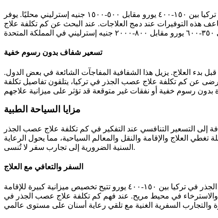
يوفر المرضى في المملكة المتحدة حوالي ٣٠٠-١١٠٠ جنيه إسترليني لكل علاج عصب جذر عند اختيار تركيا، مع تكلفة علاج عصب الجذر في تركيا بين ١٥٠-٤٠٠ يورو مقابل ٥٠٠-١٥٠٠ جنيه إسترليني محليًا. يوفر
 في الشرق الأوسط من تخفيضات ٥٠-٦٥٪ مقارنة بأسواقهم المحلية. تتضاعف هذه التوفيرات عند دمج العلاجات. عند البحث عن كم تكلفة علاج
تسعير شفاف بدون رسوم خفية
بل بدء العلاج. يزيل هذا الشفافية المفاجآت الشائعة في بعض الدول.
المرضى عن كم تكلفة علاج عصب الجذر في تركيا، يتلقون تفاصيل تكلفة
مزايا السياحة الطبية
ضافة إلى التسعير التنافسي عند التفكير في كم تكلفة علاج عصب الجذر
 شاملة تغطي العلاج والإقامة والنقل والمعالم السياحية، مما يحول الرعاية
السنية الضرورية إلى تجارب سفر لا تُنسى.
السفر والتعافي مع العلاج
يمكن للمرضى تحويل العلاج السني الضروري إلى تجربة عطلة استعادية في مدن تركيا النابضة بالحياة مثل إسطنبول. تكلفة علاج عصب الجذر في تركيا بين ١٥٠-٤٠٠ يورو تتيح تخصيص ميزانية كبيرة للإقامة
ية، والاسترخاء في محيط مريح. عند فهم كم تكلفة علاج عصب الجذر في