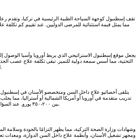
مما يمثل قيمة استثنائية للمرضى الدوليين. عند تقييم كم تكلفة علا
يجعل موقع إسطنبول الاستراتيجي الذي يربط أوروبا وآسيا الوصول إليها
الجذر في تركيا تحديدًا في إسطنبول، يجدون مرافق حديثة ومتخصصين ذوي خبرة وأنظمة دعم مرضى شاملة تجعل إسطنبول الوجهة المثالية.
يتلقى أخصائيو علاج داخل السن ومتخصصو الأسنان في إسطنبول تدري
تدريب متقدمة في أوروبا أو أمريكا الشمالية أو أستراليا، مما يجلب
بين ٢٠٠-٣٥٠ يورو. عند السؤال عن كم تكلفة علاج عصب الجذر في تركيا من هؤلاء المتخصصين، يكتشف المرضى قيمة استثنائية دون المساس بالجودة أو معايير السلامة.