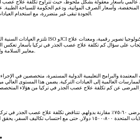
ل المنخفضة، وأسعار الصرف المواتية، ودعم الحكومة للسياحة الطبية.
الجودة تبقى غير متضررة، مع استخدام العيادات مواد ممتازة واتباع بروتوكولات دولية لضمان نتائج فائقة لكل مريض.
تلتزم العيادات السنية التركية بمعايير دولية صارم
ُجاب على سؤال كم تكلفة علاج عصب الجذر في تركيا بأسعار تعكس الكفا
معايير السلامة والجودة مع تقديم رعاية بأسعار معقولة تلبي أو تتجاوز التوقعات الغربية.
ت المعتمدة والبرامج التعليمية الدولية المستمرة، متخصصين في الإجراء
 الممارسات العالمية إلى العيادات التركية. يضمن هذا المستوى العالي
جنيه إسترليني، والأسعار الأوروبية ٦٠٠-١٢٠٠ يورو، وتكاليف الولايات المتحدة ٠
م