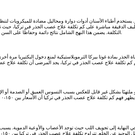
 يستخدم أطباء الأسنان أدوات دوارة ومحاليل مضادة للميكروبات لتنظيف
 التنظيف الدقيقة مباشرة على كم تكلفة علاج عصب الجذر في تركيا، حيث 
التكلفة. يضمن هذا النهج الشامل نتائج دائمة وحفاظًا على السن للمرضى الدوليين الباحثين عن رعاية علاجية داخل السن عالية الجودة.
 الجذر بمادة غوتا بيركا الثرموبلاستيكية لمنع دخول البكتيريا مرة أخر
لتهبًا بشكل غير قابل للعكس بسبب التسوس العميق أو الصدمة أو الإج
 النهاية إلى تجويف اللب حيث توجد الأعصاب والأوعية الدموية. يسبب غزو