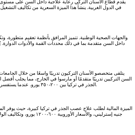
في الدول الغربية. ينشأ هذا الميزة السعرية من تكاليف التشغي
داخل السن متقدمة بما في ذلك محددات القمة والأدوات الدوارة. ي
يتلقى متخصصو الأسنان التركيون تدريبًا واسعًا من خلال الجامعا
السن التركيين تدريبًا متقدمًا أو مارسوا في الخارج، مما يجلب أفضل
الجذر في تركيا بين ٢٠٠-٣٥٠ يورو. عندما يستفسر المرضى عن كم تكلفة علاج عصب الجذر في تركيا من هؤلاء المتخصصين، يكتشفون قيمة استثنائية دون المساس بالجودة أو معايير السلامة.