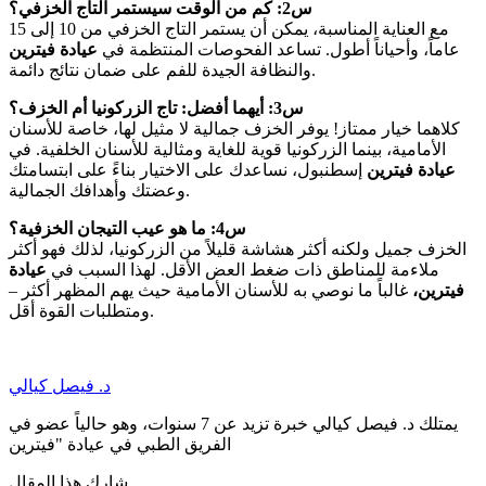
س2: كم من الوقت سيستمر التاج الخزفي؟
مع العناية المناسبة، يمكن أن يستمر التاج الخزفي من 10 إلى 15
عاماً، وأحياناً أطول. تساعد الفحوصات المنتظمة في
عيادة فيترين
والنظافة الجيدة للفم على ضمان نتائج دائمة.
س3: أيهما أفضل: تاج الزركونيا أم الخزف؟
كلاهما خيار ممتاز! يوفر الخزف جمالية لا مثيل لها، خاصة للأسنان
الأمامية، بينما الزركونيا قوية للغاية ومثالية للأسنان الخلفية. في
عيادة فيترين
إسطنبول، نساعدك على الاختيار بناءً على ابتسامتك
وعضتك وأهدافك الجمالية.
س4: ما هو عيب التيجان الخزفية؟
الخزف جميل ولكنه أكثر هشاشة قليلاً من الزركونيا، لذلك فهو أكثر
ملاءمة للمناطق ذات ضغط العض الأقل. لهذا السبب في
عيادة
فيترين،
غالباً ما نوصي به للأسنان الأمامية حيث يهم المظهر أكثر –
ومتطلبات القوة أقل.
د. فيصل كيالي
يمتلك د. فيصل كيالي خبرة تزيد عن 7 سنوات، وهو حالياً عضو في
الفريق الطبي في عيادة "فيترين
شارك هذا المقال