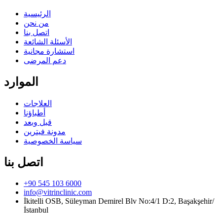
الرئيسية
من نحن
اتصل بنا
الأسئلة الشائعة
استشارة مجانية
دعم المرضى
الموارد
العلاجات
أطباؤنا
قبل وبعد
مدونة فيترين
سياسة الخصوصية
اتصل بنا
+90 545 103 6000
info@vitrinclinic.com
İkitelli OSB, Süleyman Demirel Blv No:4/1 D:2, Başakşehir/
İstanbul