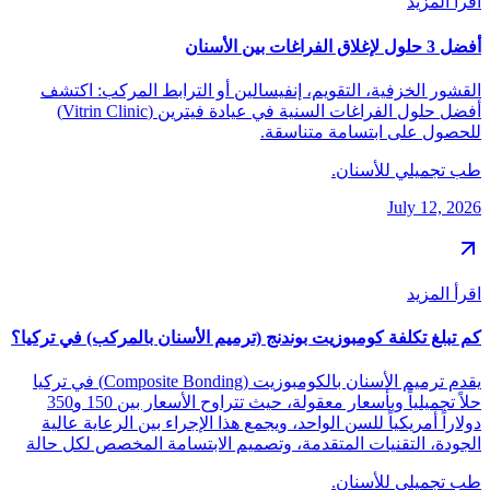
اقرأ المزيد
أفضل 3 حلول لإغلاق الفراغات بين الأسنان
القشور الخزفية، التقويم، إنفيسالين أو الترابط المركب: اكتشف
أفضل حلول الفراغات السنية في عيادة فيترين (Vitrin Clinic)
للحصول على ابتسامة متناسقة.
طب تجميلي للأسنان.
July 12, 2026
اقرأ المزيد
كم تبلغ تكلفة كومبوزيت بوندنج (ترميم الأسنان بالمركب) في تركيا؟
يقدم ترميم الأسنان بالكومبوزيت (Composite Bonding) في تركيا
حلاً تجميلياً وبأسعار معقولة، حيث تتراوح الأسعار بين 150 و350
دولاراً أمريكياً للسن الواحد، ويجمع هذا الإجراء بين الرعاية عالية
الجودة، التقنيات المتقدمة، وتصميم الابتسامة المخصص لكل حالة
طب تجميلي للأسنان.