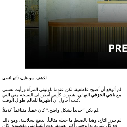
الكشف: سن قليل، تأثير أقصى
لم أتوقع أن أصبح عاطفية. لكن عندما ناولوني المرآة ورأيت نفسي
مع
تاجي الخزفي
النهائي، شعرت كأنني أنظر إلى النسخة مني التي
كنت أحاول أن أظهرها للعالم طوال الوقت.
كاملاً.
لم يكن “جديداً بشكل واضح.” كان خفياً. متناغماً.
لم يبرز التاج، وهذا بالضبط ما جعله مثالياً. اندمج بسلاسة، ومع ذلك
رفع كل شيء. بدا وجهي أكثر نعومة. بدت ابتسامتي مقصودة. كان