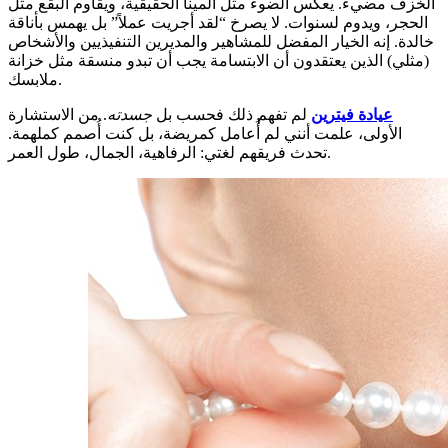
الخزف مضيء. يعكس الضوء مثل المينا الحقيقية، ويقاوم البقع مثل
الحجر، ويدوم لسنوات. لا يصرخ “لقد أجريت عملاً” بل يهمس بأناقة
خالدة. إنه الخيار المفضل للمشاهير والمديرين التنفيذيين والأشخاص
(مثلي) الذين يعتقدون أن الابتسامة يجب أن تبدو منسقة مثل خزانة
ملابسك.
عيادة فيترين
لم تفهم ذلك فحسب بل
جسدته
. من الاستشارة
الأولى، علمت أنني لم أُعامل كمريضة، بل كنت أُصمم كملهمة.
تحدث فريقهم لغتي: الرفاهية، الجمال، طول العمر.