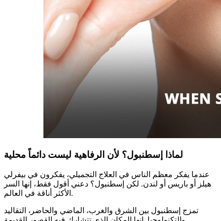
لماذا إسطنبول؟ لأن الرفاهية ليست دائماً محلية
عندما يفكر معظم الناس في العلاج التجميلي، يفكرون في بيفرلي
هيلز أو باريس أو لندن. لكن إسطنبول؟ دعني أقول فقط، إنها السر
الأكثر أناقة في العالم.
تمزج إسطنبول بين الشرق والغرب، الماضي والحاضر، التقاليد
والتكنولوجيا. إنها المكان الذي تتشارك فيه القصور القديمة