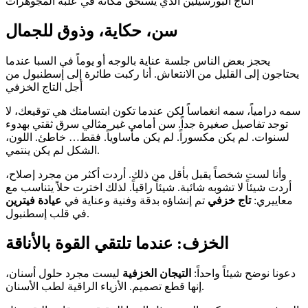
التاج البورسيلين الذي يستحق مكانه في علبة المجوهرات
سن، حكاية، وذوق للجمال
يحجز بعض الناس جلسة عناية بالوجه أو يوماً في السبا عندما
يحتاجون إلى القليل من الانتعاش. أنا ركبت طائرة إلى إسطنبول من
أجل التاج الخزفي
سمه درامياً، سمه انغماساً لكن عندما تكون ابتسامتك هي توقيعك، لا
توجد تفاصيل صغيرة جداً. سن أمامي غير مثالي سرق ثقتي بهدوء
لسنوات. لم يكن مكسوراً. لم يكن مأساوياً. فقط… خاطئ. اللون،
الشكل لم يكن ينتمي.
وأنا لست شخصاً يقبل بأقل من ذلك. أردت أكثر من مجرد إصلاح،
أردت شيئاً لا تشوبه شائبة. شيئاً راقياً. لذلك اخترت حلاً يتناسب مع
معاييري:
تاج خزفي
تم إنشاؤه بدقة وفنية وعناية في
عيادة فيترين
في قلب إسطنبول.
الخزف: عندما تلتقي القوة بالأناقة
دعونا نوضح شيئاً واحداً:
التيجان الخزفية
ليست مجرد حلول أسنان،
إنها قطع تصميم. الأزياء الراقية لطب الأسنان.