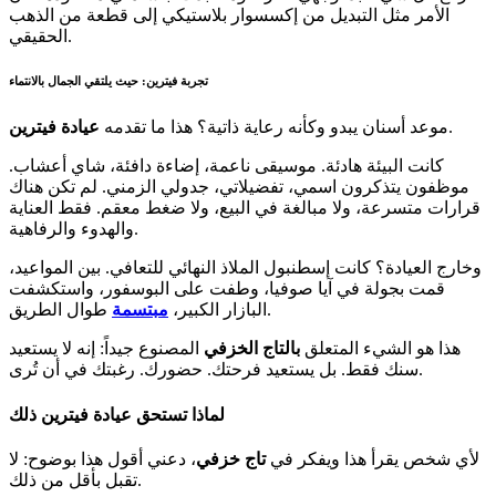
الأمر مثل التبديل من إكسسوار بلاستيكي إلى قطعة من الذهب
الحقيقي.
تجربة فيترين: حيث يلتقي الجمال بالانتماء
.
موعد أسنان يبدو وكأنه رعاية ذاتية؟ هذا ما تقدمه
عيادة فيترين
كانت البيئة هادئة. موسيقى ناعمة، إضاءة دافئة، شاي أعشاب.
موظفون يتذكرون اسمي، تفضيلاتي، جدولي الزمني. لم تكن هناك
قرارات متسرعة، ولا مبالغة في البيع، ولا ضغط معقم. فقط العناية
والهدوء والرفاهية.
وخارج العيادة؟ كانت إسطنبول الملاذ النهائي للتعافي. بين المواعيد،
قمت بجولة في آيا صوفيا، وطفت على البوسفور، واستكشفت
طوال الطريق.
البازار الكبير،
مبتسمة
هذا هو الشيء المتعلق
بالتاج الخزفي
المصنوع جيداً: إنه لا يستعيد
سنك فقط. بل يستعيد فرحتك. حضورك. رغبتك في أن تُرى.
لماذا تستحق عيادة فيترين ذلك
لأي شخص يقرأ هذا ويفكر في
تاج خزفي
، دعني أقول هذا بوضوح: لا
تقبل بأقل من ذلك.