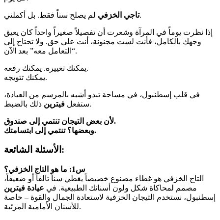
لم يصلح سناً فقط. بل أكملني.
تاجي الخزفي
إذا نظرت يوماً في المرآة وشعرت أن تفصيلاً صغيراً واحداً كان يعيق
وجهك بالكامل، فأنت لست مجنونة، أنت على حق. ولا تحتاج إلى
“التعامل معه” بعد الآن.
يمكنك تغييره. يمكنك رفعه.
يمكنك تتويجه.
في قلب إسطنبول، في مساحة تبدو أشبه بالمرسم من العيادة،
ذلك بالضبط.
ستفعل
فيترين
لأن بعض التيجان تنتمي إلى صندوق.
وبعضها؟ تنتمي إلى ابتسامتك.
الأسئلة الشائعة:
س1: ما هو التاج الخزفي؟
التاج الخزفي هو غطاء مصنوع خصيصاً يغطي سناً تالفاً أو ضعيفاً،
مصمم لمحاكاة شكل ولون أسنانك الطبيعية. في
عيادة فيترين
إسطنبول، نستخدم التيجان الخزفية لاستعادة الجمال والقوة – خاصة
للأسنان الأمامية المرئية.