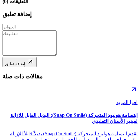
التعليقات
(
0
)
إضافة تعليق
إضافة تعليق
مقالات ذات صلة
اقرأ المزيد
ابتسامة هوليود المتحركة (Snap On Smile): البديل القابل للإزالة
لفينير الأسنان التقليدي
تقدم ابتسامة هوليود المتحركة (Snap On Smile) بديلاً قابلاً للإزالة
وغير جراحي لفينير البورسلين للحصول على تحول فوري في