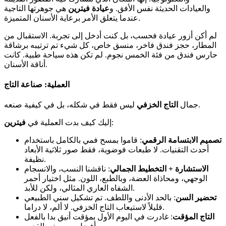
والعيادات الحديثة نفس الأفق. و
عيادة فيترين
هي جوهرتها التاجية
عندما يتعلق الأمر برعاية الأسنان المتميزة.
لم أكن أزور عيادة فحسب، بل كنت أدخل إلى تجربة. الاستقبال من
المطار، حجز فندق فاخر، منسق خاص، كل شيء تم ترتيبه برشاقة
حارس فندق من فئة الخمس نجوم. لم تكن هذه سياحة طبية. كانت
أناقة الأسنان.
العملية: صناعة التاج
ليس فقط في شكله، بل في كيفية صنعه.
جمال
التاج الخزفي
:
إليك كيف بدت العملية في
فيترين
تصميم الابتسامة الرقمي
: قاموا بمسح فمي بالكامل باستخدام
أحدث التقنيات. لا طبعات فوضوية، فقط صور ثلاثية الأبعاد
نظيفة.
الاستشارة + التخطيط الجمالي
: ناقشنا النسب، والانسجام
الوجهي، ومحاذاة العضة، وبالطبع، اللون. مثل اختيار أحمر
الشفاه العاري المثالي، ولكن للأبد.
تحضير السن
: بالحد الأدنى واللطف. تم تشكيل سني الطبيعي
قليلاً لاستيعاب التاج الخزفي. لا ألم، لا دراما.
التاج المؤقت
: غادرت في اليوم الأول بمؤقت أنيق بدا بالفعل