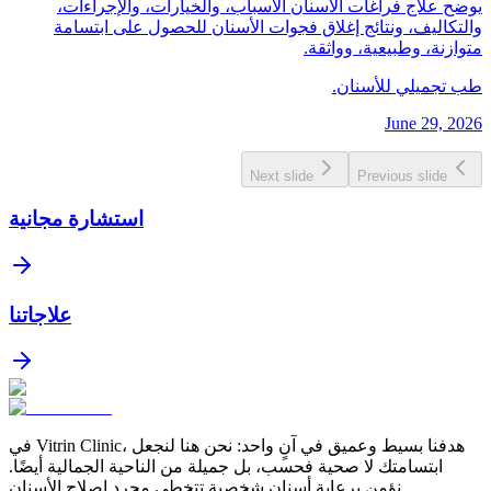
يوضح علاج فراغات الأسنان الأسباب، والخيارات، والإجراءات،
والتكاليف، ونتائج إغلاق فجوات الأسنان للحصول على ابتسامة
متوازنة، وطبيعية، وواثقة.
طب تجميلي للأسنان.
June 29, 2026
Next slide
Previous slide
استشارة مجانية
علاجاتنا
في Vitrin Clinic، هدفنا بسيط وعميق في آنٍ واحد: نحن هنا لنجعل
ابتسامتك لا صحية فحسب، بل جميلة من الناحية الجمالية أيضًا.
نؤمن برعاية أسنان شخصية تتخطى مجرد إصلاح الأسنان.