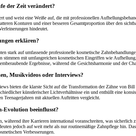
fe der Zeit verändert?
eigert und weist eine Weiße auf, die mit professionellen Aufhellungsb
glatteren Konturen und einer besseren Gesamtproportion über den sicht
Verfeinerungen hindeutet.
ungen erklären?
n stark auf umfassende professionelle kosmetische Zahnbehandlungen h
on stimmen mit umfangreichen kosmetischen Eingriffen wie Aufhellung, 
atemberaubende Ergebnisse, während die Gesichtsharmonie und der Char
en, Musikvideos oder Interviews?
s bieten die klarste Sicht auf die Transformation der Zähne von Bill
hiedlicher künstlerischer Lichtverhältnisse ein und enthüllt eine konsi
 Teenagerjahren mit aktuellen Auftritten vergleicht.
n-Evolution beeinflusst?
 während ihre Karrieren international voranschreiten, was sicherlich z
euten jedoch auf weit mehr als nur routinemäßige Zahnpflege hin. Das 
osmetischen Verbesserungen.