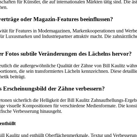
schaften für Künstler, die auf internationalen Märkten tätig sind. Die äs
hen.
rträge oder Magazin-Features beeinflussen?
tivität für Features in Modemagazinen, Markenkooperationen und Werbe
ür Luxusmarken und Industriepartner attraktiv macht. Die zahnärztliche
 Fotos subtile Veränderungen des Lächelns hervor?
eutlich die außergewöhnliche Qualität der Zähne von Bill Kaulitz wäh
tionen, die sein transformiertes Lächeln kennzeichnen. Diese detaillie
etik beiträgt.
 Erscheinungsbild der Zähne verbessern?
nen sicherlich die Helligkeit der Bill Kaulitz Zahnaufhellungs-Ergeb
lige visuelle Kompositionen für verschiedene Medienformate. Die konsis
rafische Verbesserung hinausgeht.
enthüllt
ll Kaulitz und enthüllt Oberflächenmerkmale, Textur und Verbesserungs