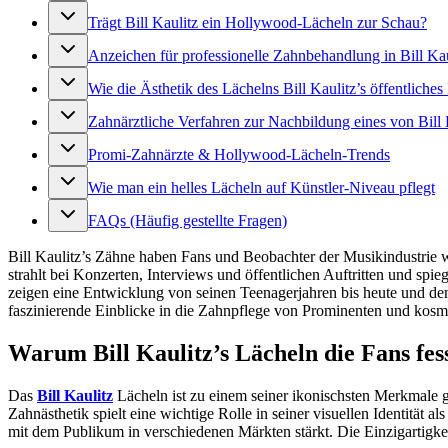
Trägt Bill Kaulitz ein Hollywood-Lächeln zur Schau?
Anzeichen für professionelle Zahnbehandlung in Bill Kau
Wie die Ästhetik des Lächelns Bill Kaulitz’s öffentliches
Zahnärztliche Verfahren zur Nachbildung eines von Bill K
Promi-Zahnärzte & Hollywood-Lächeln-Trends
Wie man ein helles Lächeln auf Künstler-Niveau pflegt
FAQs (Häufig gestellte Fragen)
Bill Kaulitz’s Zähne haben Fans und Beobachter der Musikindustrie
strahlt bei Konzerten, Interviews und öffentlichen Auftritten und spie
zeigen eine Entwicklung von seinen Teenagerjahren bis heute und demo
faszinierende Einblicke in die Zahnpflege von Prominenten und kosm
Warum Bill Kaulitz’s Lächeln die Fans fess
Das
Bill Kaulitz
Lächeln ist zu einem seiner ikonischsten Merkmale 
Zahnästhetik spielt eine wichtige Rolle in seiner visuellen Identität
mit dem Publikum in verschiedenen Märkten stärkt. Die Einzigartigk