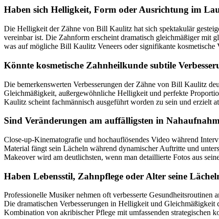
Haben sich Helligkeit, Form oder Ausrichtung im Lau
Die Helligkeit der Zähne von Bill Kaulitz hat sich spektakulär gest
vereinbar ist. Die Zahnform erscheint dramatisch gleichmäßiger mit 
was auf mögliche Bill Kaulitz Veneers oder signifikante kosmetische 
Könnte kosmetische Zahnheilkunde subtile Verbesser
Die bemerkenswerten Verbesserungen der Zähne von Bill Kaulitz deute
Gleichmäßigkeit, außergewöhnliche Helligkeit und perfekte Proporti
Kaulitz scheint fachmännisch ausgeführt worden zu sein und erzielt 
Sind Veränderungen am auffälligsten in Nahaufnahm
Close-up-Kinematografie und hochauflösendes Video während Interview
Material fängt sein Lächeln während dynamischer Auftritte und untersc
Makeover wird am deutlichsten, wenn man detaillierte Fotos aus seinen
Haben Lebensstil, Zahnpflege oder Alter seine Lächel
Professionelle Musiker nehmen oft verbesserte Gesundheitsroutinen an,
Die dramatischen Verbesserungen in Helligkeit und Gleichmäßigkeit d
Kombination von akribischer Pflege mit umfassenden strategischen k