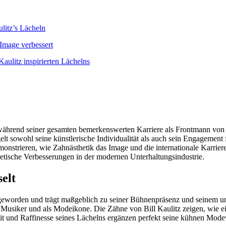
litz’s Lächeln
 Image verbessert
aulitz inspirierten Lächelns
 während seiner gesamten bemerkenswerten Karriere als Frontmann von
gelt sowohl seine künstlerische Individualität als auch sein Engagement
nstrieren, wie Zahnästhetik das Image und die internationale Karriere
etische Verbesserungen in der modernen Unterhaltungsindustrie.
elt
geworden und trägt maßgeblich zu seiner Bühnenpräsenz und seinem un
 als Musiker und als Modeikone. Die Zähne von Bill Kaulitz zeigen, wie 
eit und Raffinesse seines Lächelns ergänzen perfekt seine kühnen Mod