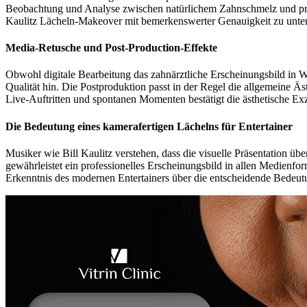
Beobachtung und Analyse zwischen natürlichem Zahnschmelz und profe
Kaulitz Lächeln-Makeover mit bemerkenswerter Genauigkeit zu unte
Media-Retusche und Post-Production-Effekte
Obwohl digitale Bearbeitung das zahnärztliche Erscheinungsbild in We
Qualität hin. Die Postproduktion passt in der Regel die allgemeine Ä
Live-Auftritten und spontanen Momenten bestätigt die ästhetische Exz
Die Bedeutung eines kamerafertigen Lächelns für Entertainer
Musiker wie Bill Kaulitz verstehen, dass die visuelle Präsentation ü
gewährleistet ein professionelles Erscheinungsbild in allen Medienform
Erkenntnis des modernen Entertainers über die entscheidende Bedeutu