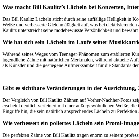
Was macht Bill Kaulitz’s Lächeln bei Konzerten, Inte
Das Bill Kaulitz Lächeln sticht durch seine auffällige Helligkeit in
Weiße und verbesserte Gleichmäßigkeit auf, was bei elektrisierenden 
Kaulitz unterstreicht seine modebewusste Persönlichkeit und bewahrt 
Wie hat sich sein Lächeln im Laufe seiner Musikkarri
Während seines Weges vom Teenager-Phänomen zum etablierten Künstl
jugendliche Zähne mit natürlichen Merkmalen, während aktuelle Auftri
als Künstler und die gestiegene Aufmerksamkeit für die Standards der
Gibt es sichtbare Veränderungen in der Ausrichtung,
Der Vergleich von Bill Kaulitz Zähnen auf Vorher-Nachher-Fotos zei
erscheint deutlich verfeinert mit einer außergewöhnlichen Weiße, di
Eingriffe hin, die sein natürlich ansprechendes Lächeln zu Perfektion
Wie verbessert ein poliertes Lächeln sein Promi-Ima
Die perfekten Zähne von Bill Kaulitz tragen enorm zu seinem professi