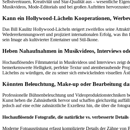
Selbstvertrauen, Kreativität und Star-Qualität aus – wesentliche Eigen
Musikvideos, Mode-Editorials und bei großen Auftritten hervorzustec
Kann ein Hollywood-Lächeln Kooperationen, Werbeve
Das Bill Kaulitz Hollywood-Lächeln steigert zweifellos seine Attrak
Wiedererkennungswert und projiziert internationalen Erfolg, was ihn f
sein Image als kultivierter Entertainer und Stil-Ikone.
Heben Nahaufnahmen in Musikvideos, Interviews oder
Hochauflösendes Filmmaterial in Musikvideos und Interviews zeigt d
bemerkenswerte Helligkeit, perfekte Textur und atemberaubende Propor
Lächelns zu würdigen, die zu seiner sich entwickelnden visuellen Ästh
Könnten Beleuchtung, Make-up oder Bearbeitung das
Professionelle Bühnenbeleuchtung und Videoproduktionstechniken beto
Kunst heben die Zahnästhetik hervor und schaffen gleichzeitig auffäl
jedoch auf eine echte zahnärztliche Exzellenz hin, die über die fotog
Hochauflösende Fotografie, die natürliche vs. verbesserte Details 
Moderne Fotoausrüstung erfasst komplizierte Details der Zähne von Bi