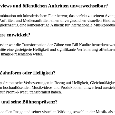
rviews und öffentlichen Auftritten unverwechselbar?
 Kombination mit künstlerischem Flair hervor, das perfekt zu seinem Av
Auftritten und Medienauftritten einen unvergesslichen visuellen Eindru
gleichzeitig eine kamerafertige Ästhetik für internationale Musikproduk
ere entwickelt?
er war die Transformation der Zähne von Bill Kaulitz bemerkenswert 
tte eine gesteigerte Helligkeit und signifikante Verfeinerung offenbare
 Image-Präsentation wider.
 Zahnform oder Helligkeit?
gt dramatische Verbesserungen in Bezug auf Helligkeit, Gleichmäßigke
e in hochauflösenden Musikvideos und Produktionen umwerfend aussieht
 auf Promi-Niveau transformiert haben.
ge und seine Bühnenpräsenz?
onellen Image und seiner visuellen Wirkung sowohl in der Musik- als a