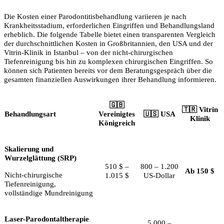
Die Kosten einer Parodontitisbehandlung variieren je nach
Krankheitsstadium, erforderlichen Eingriffen und Behandlungsland
erheblich. Die folgende Tabelle bietet einen transparenten Vergleich
der durchschnittlichen Kosten in Großbritannien, den USA und der
Vitrin-Klinik in Istanbul – von der nicht-chirurgischen
Tiefenreinigung bis hin zu komplexen chirurgischen Eingriffen. So
können sich Patienten bereits vor dem Beratungsgespräch über die
gesamten finanziellen Auswirkungen ihrer Behandlung informieren.
🇬🇧
🇹🇷 Vitrin
Behandlungsart
Vereinigtes
🇺🇸 USA
Klinik
Königreich
Skalierung und
Wurzelglättung (SRP)
510 $ –
800 – 1.200
Ab 150 $
Nicht-chirurgische
1.015 $
US-Dollar
Tiefenreinigung,
vollständige Mundreinigung
Laser-Parodontaltherapie
5.000 –