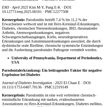
EMJ · April 2025
Kim M-Y, Pang E-K · DOI:
10.12771/emj.2025.00101 · PMC12277508
Kernergebnis:
Parodontitis betrifft 7,4 % bis 11,2 % der
Erwachsenen weltweit und ist mit Herz-Kreislauf-Erkrankungen,
Diabetes, chronischen Nierenerkrankungen, IBD, rheumatoider
Arthritis, Atemwegserkrankungen, negativen
Schwangerschaftsausgängen, Krebs, neurodegenerativen
Erkrankungen und Autoimmunerkrankungen assoziiert, die durch
dysbiotische orale Biofilme, chronische systemische Entzündungen
und die Ausbreitung parodontaler Pathogene vermittelt werden.
University of Pennsylvania, Department of Periodontics,
USA
Parodontalerkrankung: Ein beitragender Faktor für negative
Ergebnisse bei Diabetes
Journal of Diabetes Investigation · 2025
El Chaar E · DOI:
10.1111/1753-0407.70136 · PMC12319149
Kernergebnis:
Parodontitis ist eine weit verbreitete chronisch-
entzündliche Erkrankung mit starken, evidenzbasierten
Assoziationen zu Herz-Kreislauf-Erkrankungen, Diabetes mellitus,