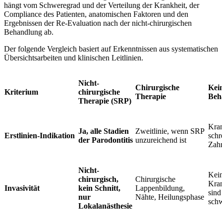
hängt vom Schweregrad und der Verteilung der Krankheit, der
Compliance des Patienten, anatomischen Faktoren und den
Ergebnissen der Re-Evaluation nach der nicht-chirurgischen
Behandlung ab.
Der folgende Vergleich basiert auf Erkenntnissen aus systematischen
Übersichtsarbeiten und klinischen Leitlinien.
Nicht-
Chirurgische
Kei
Kriterium
chirurgische
Therapie
Beh
Therapie (SRP)
Kran
Ja, alle Stadien
Zweitlinie, wenn SRP
Erstlinien-Indikation
schr
der Parodontitis
unzureichend ist
Zahn
Nicht-
Kein
chirurgisch,
Chirurgische
Kran
Invasivität
kein Schnitt,
Lappenbildung,
sind
nur
Nähte, Heilungsphase
sch
Lokalanästhesie