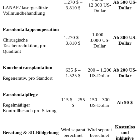
1.270 $ –
Ab 500 US-
12.000 US-
LANAP / lasergestützte
3.810 $
Dollar
Dollar
Vollmundbehandlung
Parodontallappenoperation
1.000 –
1.270 $ –
Ab 300 US-
Chirurgische
3.000 US-
3.810 $
Dollar
Taschenreduktion, pro
Dollar
Quadrant
Knochentransplantation
635 $ –
200 – 1.200
Ab 200 US-
1.525 $
US-Dollar
Dollar
Regenerativ, pro Standort
Parodontalpflege
115 $ – 255
150 – 300
Ab 50 $
Regelmäßiger
$
US-Dollar
Kontrollbesuch pro Sitzung
Kostenlos
Wird separat
Wird separat
Beratung & 3D-Bildgebung
und
berechnet
berechnet
inklusive