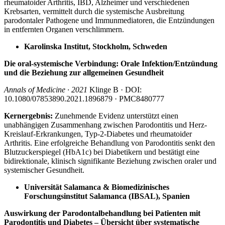
rheumatoider Arthritis, IBD, Alzheimer und verschiedenen
Krebsarten, vermittelt durch die systemische Ausbreitung
parodontaler Pathogene und Immunmediatoren, die Entzündungen
in entfernten Organen verschlimmern.
Karolinska Institut, Stockholm, Schweden
Die oral-systemische Verbindung: Orale Infektion/Entzündung
und die Beziehung zur allgemeinen Gesundheit
Annals of Medicine · 2021
Klinge B · DOI:
10.1080/07853890.2021.1896879 · PMC8480777
Kernergebnis:
Zunehmende Evidenz unterstützt einen
unabhängigen Zusammenhang zwischen Parodontitis und Herz-
Kreislauf-Erkrankungen, Typ-2-Diabetes und rheumatoider
Arthritis. Eine erfolgreiche Behandlung von Parodontitis senkt den
Blutzuckerspiegel (HbA1c) bei Diabetikern und bestätigt eine
bidirektionale, klinisch signifikante Beziehung zwischen oraler und
systemischer Gesundheit.
Universität Salamanca & Biomedizinisches
Forschungsinstitut Salamanca (IBSAL), Spanien
Auswirkung der Parodontalbehandlung bei Patienten mit
Parodontitis und Diabetes – Übersicht über systematische