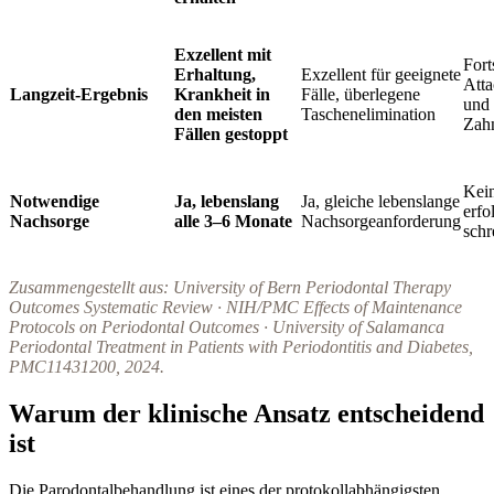
Exzellent mit
Fort
Erhaltung,
Exzellent für geeignete
Atta
Langzeit-Ergebnis
Krankheit in
Fälle, überlegene
und 
den meisten
Taschenelimination
Zahn
Fällen gestoppt
Kei
Notwendige
Ja, lebenslang
Ja, gleiche lebenslange
erfo
Nachsorge
alle 3–6 Monate
Nachsorgeanforderung
schre
Zusammengestellt aus: University of Bern Periodontal Therapy
Outcomes Systematic Review · NIH/PMC Effects of Maintenance
Protocols on Periodontal Outcomes · University of Salamanca
Periodontal Treatment in Patients with Periodontitis and Diabetes,
PMC11431200, 2024.
Warum der klinische Ansatz entscheidend
ist
Die Parodontalbehandlung ist eines der protokollabhängigsten