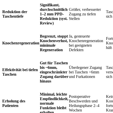
Signifikant,
durchschnittlich
Größer, verbesserter
Reduktion der
Tasc
1–2 mm PPD-
Zugang zu tiefen
Taschentiefe
sich
Reduktion (syst.
Stellen
Review)
Begrenzt, stoppt
Ja, gesteuerte
Fort
Knochenverlust,
Knochenregeneration
Knochenregeneration
Kno
minimale
bei geeigneten
hält
Regeneration
Defekten
Gut für Taschen
bis ~6mm,
Überlegener Zugang
Tas
Effektivität bei tiefen
eingeschränkter
bei Taschen >6mm
ver
Taschen
Zugang darüber
und Furkationen
sich
hinaus
Minimal, leichte
Postoperative
Kein
Empfindlichkeit,
Erholung des
Beschwerden und
Kos
normale
Patienten
Heilungsphase 2–4
fort
Funktion bleibt
Wochen
Kran
erhalten