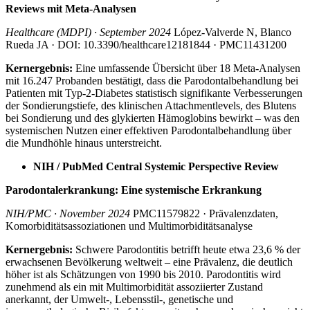
Reviews mit Meta-Analysen
Healthcare (MDPI) · September 2024
López-Valverde N, Blanco
Rueda JA · DOI: 10.3390/healthcare12181844 · PMC11431200
Kernergebnis:
Eine umfassende Übersicht über 18 Meta-Analysen
mit 16.247 Probanden bestätigt, dass die Parodontalbehandlung bei
Patienten mit Typ-2-Diabetes statistisch signifikante Verbesserungen
der Sondierungstiefe, des klinischen Attachmentlevels, des Blutens
bei Sondierung und des glykierten Hämoglobins bewirkt – was den
systemischen Nutzen einer effektiven Parodontalbehandlung über
die Mundhöhle hinaus unterstreicht.
NIH / PubMed Central Systemic Perspective Review
Parodontalerkrankung: Eine systemische Erkrankung
NIH/PMC · November 2024
PMC11579822 · Prävalenzdaten,
Komorbiditätsassoziationen und Multimorbiditätsanalyse
Kernergebnis:
Schwere Parodontitis betrifft heute etwa 23,6 % der
erwachsenen Bevölkerung weltweit – eine Prävalenz, die deutlich
höher ist als Schätzungen von 1990 bis 2010. Parodontitis wird
zunehmend als ein mit Multimorbidität assoziierter Zustand
anerkannt, der Umwelt-, Lebensstil-, genetische und