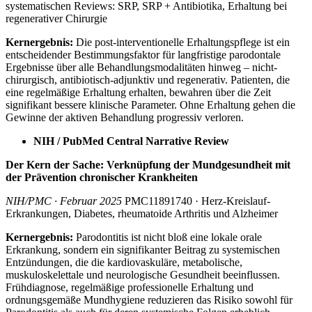
systematischen Reviews: SRP, SRP + Antibiotika, Erhaltung bei
regenerativer Chirurgie
Kernergebnis:
Die post-interventionelle Erhaltungspflege ist ein
entscheidender Bestimmungsfaktor für langfristige parodontale
Ergebnisse über alle Behandlungsmodalitäten hinweg – nicht-
chirurgisch, antibiotisch-adjunktiv und regenerativ. Patienten, die
eine regelmäßige Erhaltung erhalten, bewahren über die Zeit
signifikant bessere klinische Parameter. Ohne Erhaltung gehen die
Gewinne der aktiven Behandlung progressiv verloren.
NIH / PubMed Central Narrative Review
Der Kern der Sache: Verknüpfung der Mundgesundheit mit
der Prävention chronischer Krankheiten
NIH/PMC · Februar 2025
PMC11891740 · Herz-Kreislauf-
Erkrankungen, Diabetes, rheumatoide Arthritis und Alzheimer
Kernergebnis:
Parodontitis ist nicht bloß eine lokale orale
Erkrankung, sondern ein signifikanter Beitrag zu systemischen
Entzündungen, die die kardiovaskuläre, metabolische,
muskuloskelettale und neurologische Gesundheit beeinflussen.
Frühdiagnose, regelmäßige professionelle Erhaltung und
ordnungsgemäße Mundhygiene reduzieren das Risiko sowohl für