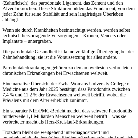
(Zahnfleisch), das parodontale Ligament, das Zement und den
Alveolarknochen. Diese Strukturen bilden das Fundament, von dem
jeder Zahn für seine Stabilität und sein langfristiges Überleben
abhängt.
Wenn sie durch Krankheiten beeinträchtigt werden, werden selbst
technisch hervorragende Versorgungen – Kronen, Veneers oder
Implantate – untergraben.
Die parodontale Gesundheit ist keine vorläufige Überlegung bei der
Zahnbehandlung; sie ist die Voraussetzung für alles andere.
Parodontalerkrankungen gehören zu den am weitesten verbreiteten
chronischen Erkrankungen bei Erwachsenen weltweit.
Eine narrative Übersicht der Ewha Womans University College of
Medicine aus dem Jahr 2025 bestätigt, dass Parodontitis zwischen
7,4 % und 11,2 % der Erwachsenen weltweit betrifft, wobei die
Prävalenz mit dem Alter erheblich zunimmt.
Ein separater NIH/PMC-Bericht meldet, dass schwere Parodontitis
mittlerweile 1,1 Milliarden Menschen weltweit betrifft – was sie
verbreiteter macht als Herz-Kreislauf-Erkrankungen.
Trotzdem bleibt sie weitgehend unterdiagnostiziert und
unterbehandelt, da ihre frühen Stadien oft schmerzfrei sind und sich