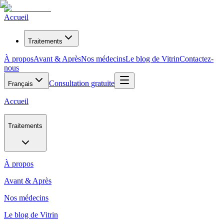
Accueil
Traitements
À propos
Avant & Après
Nos médecins
Le blog de Vitrin
Contactez-
nous
Consultation gratuite
Français
Accueil
Traitements
À propos
Avant & Après
Nos médecins
Le blog de Vitrin