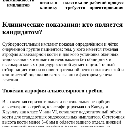
визита в
пластика не
рабочий процесс
имплантов
клинику
требуется
проектирования
Клинические показания: кто является
кандидатом?
Субпериостальный имплант показан определённой и чётко
очерченной группе пациентов: тем, у кого имеется тяжёлая
атрофия альвеолярной кости и для кого установка обычных
эндооссальных имплантов невозможна без обширных и
высокорисковых процедур костной аугментации. Точный
отбор пациентов на основе тщательной рентгенологической и
клинической оценки является главным фактором успеха
лечения.
Тяжёлая атрофия альвеолярного гребня
Выраженная горизонтальная и вертикальная резорбция
альвеолярного гребня, классифицируемая по Кавуду и
Хауэллу как класс V или VI, оставляет недостаточный объём
кости для стандартных эндооссальных имплантов. Остаточная
высота кости менее 5–6 мм в области заднего отдела нижней