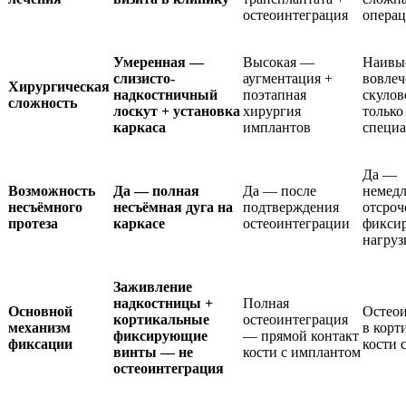
остеоинтеграция
операц
Умеренная —
Высокая —
Наивы
слизисто-
аугментация +
вовлеч
Хирургическая
надкостничный
поэтапная
скулов
сложность
лоскут + установка
хирургия
только
каркаса
имплантов
специа
Да —
Возможность
Да — полная
Да — после
немедл
несъёмного
несъёмная дуга на
подтверждения
отсроч
протеза
каркасе
остеоинтеграции
фикси
нагруз
Заживление
надкостницы +
Полная
Основной
Остеои
кортикальные
остеоинтеграция
механизм
в корт
фиксирующие
— прямой контакт
фиксации
кости 
винты — не
кости с имплантом
остеоинтеграция