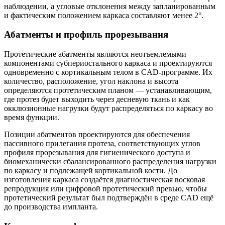
наблюдении, а угловые отклонения между запланированным
и фактическим положением каркаса составляют менее 2°.
Абатменты и профиль прорезывания
Протетические абатменты являются неотъемлемыми
компонентами субпериостального каркаса и проектируются
одновременно с кортикальным телом в CAD-программе. Их
количество, расположение, угол наклона и высота
определяются протетическим планом — устанавливающим,
где протез будет выходить через десневую ткань и как
окклюзионные нагрузки будут распределяться по каркасу во
время функции.
Позиции абатментов проектируются для обеспечения
пассивного прилегания протеза, соответствующих углов
профиля прорезывания для гигиенического доступа и
биомеханически сбалансированного распределения нагрузки
по каркасу и подлежащей кортикальной кости. До
изготовления каркаса создаётся диагностическая восковая
репродукция или цифровой протетический превью, чтобы
протетический результат был подтверждён в среде CAD ещё
до производства импланта.