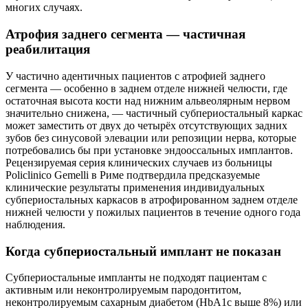
многих случаях.
Атрофия заднего сегмента — частичная
реабилитация
У частично адентичных пациентов с атрофией заднего
сегмента — особенно в заднем отделе нижней челюсти, где
остаточная высота кости над нижним альвеолярным нервом
значительно снижена, — частичный субпериостальный каркас
может заместить от двух до четырёх отсутствующих задних
зубов без синусовой элевации или репозиции нерва, которые
потребовались бы при установке эндооссальных имплантов.
Рецензируемая серия клинических случаев из больницы
Policlinico Gemelli в Риме подтвердила предсказуемые
клинические результаты применения индивидуальных
субпериостальных каркасов в атрофированном заднем отделе
нижней челюсти у пожилых пациентов в течение одного года
наблюдения.
Когда субпериостальный имплант не показан
Субпериостальные импланты не подходят пациентам с
активным или неконтролируемым пародонтитом,
неконтролируемым сахарным диабетом (HbA1c выше 8%) или