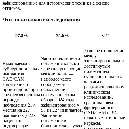
зафиксированные для исторических техник на основе
оттисков.
Что показывают исследования
97.8%
25.6%
<2°
Угловое отклонение
между
Частота частичного
запланированным и
Выживаемость
обнажения каркаса
достигнутым
субпериостальных
через покрывающие
положением
имплантов
мягкие ткани —
субпериостального
CAD/CAM
наиболее часто
каркаса в
аддитивного
сообщаемое
рандомизированном
производства при
осложнение в
клиническом
средневзвешенном
систематическом
исследовании,
периоде
обзоре 2024 года,
сравнивавшем
наблюдения 21,4
зафиксированное у
фрезерованные
месяца на 227
58 из 227 имплантов.
CAD/CAM и 3D-
имплантах у 227
Частичное
печатные титановые
пациентов —
обнажение в
каркасы, —
подтверждает
большинстве случаев
подтверждает, что