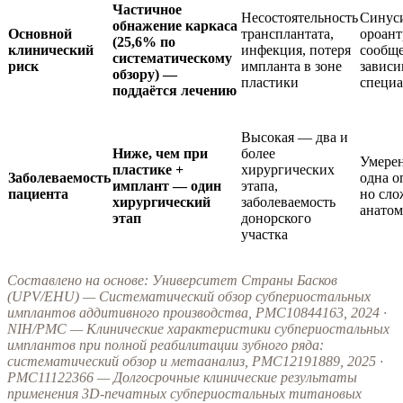
Частичное
Несостоятельность
Синуси
обнажение каркаса
Основной
трансплантата,
ороант
(25,6% по
клинический
инфекция, потеря
сообще
систематическому
риск
импланта в зоне
зависи
обзору) —
пластики
специа
поддаётся лечению
Высокая — два и
Ниже, чем при
более
Умере
пластике +
хирургических
Заболеваемость
одна о
имплант — один
этапа,
пациента
но сло
хирургический
заболеваемость
анатом
этап
донорского
участка
Составлено на основе: Университет Страны Басков
(UPV/EHU) — Систематический обзор субпериостальных
имплантов аддитивного производства, PMC10844163, 2024 ·
NIH/PMC — Клинические характеристики субпериостальных
имплантов при полной реабилитации зубного ряда:
систематический обзор и метаанализ, PMC12191889, 2025 ·
PMC11122366 — Долгосрочные клинические результаты
применения 3D-печатных субпериостальных титановых