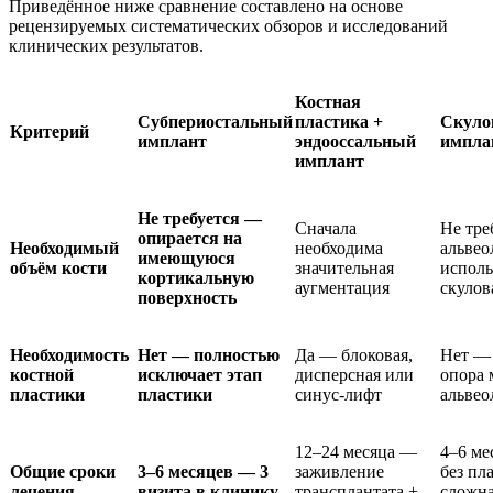
Приведённое ниже сравнение составлено на основе
рецензируемых систематических обзоров и исследований
клинических результатов.
Костная
Субпериостальный
пластика +
Скуло
Критерий
имплант
эндооссальный
импла
имплант
Не требуется —
Сначала
Не тре
опирается на
Необходимый
необходима
альвео
имеющуюся
объём кости
значительная
исполь
кортикальную
аугментация
скулов
поверхность
Необходимость
Нет — полностью
Да — блоковая,
Нет — 
костной
исключает этап
дисперсная или
опора 
пластики
пластики
синус-лифт
альвео
12–24 месяца —
4–6 ме
Общие сроки
3–6 месяцев — 3
заживление
без пл
лечения
визита в клинику
трансплантата +
сложн