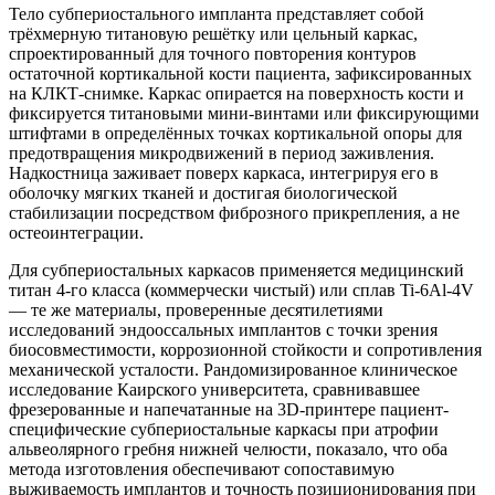
Тело субпериостального импланта представляет собой
трёхмерную титановую решётку или цельный каркас,
спроектированный для точного повторения контуров
остаточной кортикальной кости пациента, зафиксированных
на КЛКТ-снимке. Каркас опирается на поверхность кости и
фиксируется титановыми мини-винтами или фиксирующими
штифтами в определённых точках кортикальной опоры для
предотвращения микродвижений в период заживления.
Надкостница заживает поверх каркаса, интегрируя его в
оболочку мягких тканей и достигая биологической
стабилизации посредством фиброзного прикрепления, а не
остеоинтеграции.
Для субпериостальных каркасов применяется медицинский
титан 4-го класса (коммерчески чистый) или сплав Ti-6Al-4V
— те же материалы, проверенные десятилетиями
исследований эндооссальных имплантов с точки зрения
биосовместимости, коррозионной стойкости и сопротивления
механической усталости. Рандомизированное клиническое
исследование Каирского университета, сравнивавшее
фрезерованные и напечатанные на 3D-принтере пациент-
специфические субпериостальные каркасы при атрофии
альвеолярного гребня нижней челюсти, показало, что оба
метода изготовления обеспечивают сопоставимую
выживаемость имплантов и точность позиционирования при