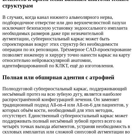
структурам
В случаях, когда канал нижнего альвеолярного нерва,
подбородочное отверстие или дно верхнечелюстной пазухи
исключают безопасную установку эндооссального импланта
необходимых размеров даже при незначительной
аугментации, субпериостальный каркас может быть
спроектирован вокруг этих структур без необходимости
операции по их репозиции. Трёхмерное CAD-проектирование
позволяет инженеру и хирургу точно нанести каркас на карту
относительно нейроваскулярной анатомии,
идентифицированной по КЛКТ, ещё до изготовления.
Полная или обширная адентия с атрофией
Полнодуговой субпериостальный каркас, поддерживающий
несъёмный протез на всю зубную дугу, является наиболее
распространённой конфигурацией лечения. Он заменяет
традиционный подход All-on-4 или All-on-6 для пациентов, у
которых объём кости, необходимый для этих методик,
отсутствует. Единственный субпериостальный каркас может
поддерживать полный несъёмный зубной протез всего на
четырёх точках выхода абатментов, устраняя необходимость в
скуловых имплантах или сложной синусовой аугментации во