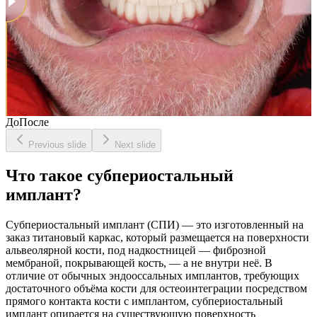
До
После
Previous slide
Next slide
Что такое субпериостальный
имплант?
Субпериостальный имплант (СПИ) — это изготовленный на
заказ титановый каркас, который размещается на поверхности
альвеолярной кости, под надкостницей — фиброзной
мембраной, покрывающей кость, — а не внутри неё. В
отличие от обычных эндооссальных имплантов, требующих
достаточного объёма кости для остеоинтеграции посредством
прямого контакта кости с имплантом, субпериостальный
имплант опирается на существующую поверхность