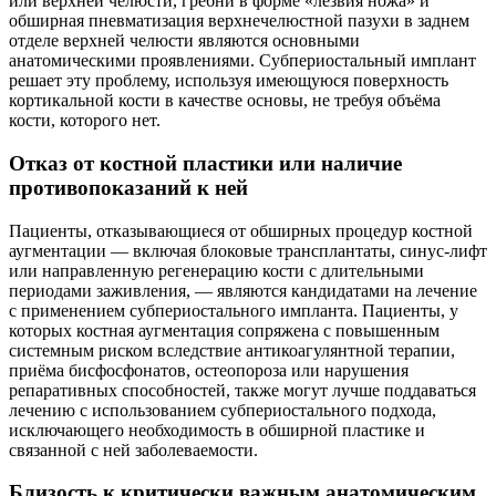
или верхней челюсти, гребни в форме «лезвия ножа» и
обширная пневматизация верхнечелюстной пазухи в заднем
отделе верхней челюсти являются основными
анатомическими проявлениями. Субпериостальный имплант
решает эту проблему, используя имеющуюся поверхность
кортикальной кости в качестве основы, не требуя объёма
кости, которого нет.
Отказ от костной пластики или наличие
противопоказаний к ней
Пациенты, отказывающиеся от обширных процедур костной
аугментации — включая блоковые трансплантаты, синус-лифт
или направленную регенерацию кости с длительными
периодами заживления, — являются кандидатами на лечение
с применением субпериостального импланта. Пациенты, у
которых костная аугментация сопряжена с повышенным
системным риском вследствие антикоагулянтной терапии,
приёма бисфосфонатов, остеопороза или нарушения
репаративных способностей, также могут лучше поддаваться
лечению с использованием субпериостального подхода,
исключающего необходимость в обширной пластике и
связанной с ней заболеваемости.
Близость к критически важным анатомическим