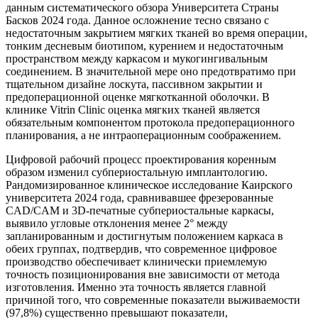
данным систематического обзора Университета Страны
Басков 2024 года. Данное осложнение тесно связано с
недостаточным закрытием мягких тканей во время операции,
тонким десневым биотипом, курением и недостаточным
пространством между каркасом и мукогингивальным
соединением. В значительной мере оно предотвратимо при
тщательном дизайне лоскута, пассивном закрытии и
предоперационной оценке мягкотканной оболочки. В
клинике Vitrin Clinic оценка мягких тканей является
обязательным компонентом протокола предоперационного
планирования, а не интраоперационным соображением.
Цифровой рабочий процесс проектирования коренным
образом изменил субпериостальную имплантологию.
Рандомизированное клиническое исследование Каирского
университета 2024 года, сравнивавшее фрезерованные
CAD/CAM и 3D-печатные субпериостальные каркасы,
выявило угловые отклонения менее 2° между
запланированным и достигнутым положением каркаса в
обеих группах, подтвердив, что современное цифровое
производство обеспечивает клинически приемлемую
точность позиционирования вне зависимости от метода
изготовления. Именно эта точность является главной
причиной того, что современные показатели выживаемости
(97,8%) существенно превышают показатели,