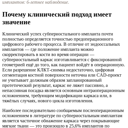
имплантов: 6-летнее наблюдение.
Почему клинический подход имеет
значение
Клинический успех субпериостального импланта почти
полностью определяется точностью предоперационного
цифрового рабочего процесса. В отличие от эндооссальных
имплантов — где положение импланта можно
скорректировать в кости во время операции —
субпериостальный каркас изготавливается с фиксированной
геометрией ещё до того, как пациент войдёт в операционную.
Если разрешение КЛКТ-снимка недостаточно, цифровая
сегментация костной поверхности неточна или CAD-проект
не учитывает должным образом запланированный
протетический результат, каркас не ляжет пассивно, а
непассивная посадка является основным интраоперационным
осложнением, требующим модификации каркаса или, в
тяжёлых случаях, нового цикла изготовления.
Наиболее последовательно сообщаемым послеоперационным
осложнением в литературе по субпериостальным имплантам
является частичное обнажение каркаса через покрывающие
мягкие ткани — это произошло в 25,6% имплантов по