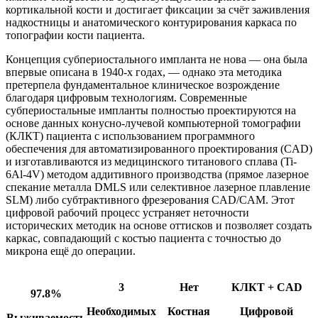
кортикальной кости и достигает фиксации за счёт заживления
надкостницы и анатомического контурирования каркаса по
топографии кости пациента.
Концепция субпериостального импланта не нова — она была
впервые описана в 1940-х годах, — однако эта методика
претерпела фундаментальное клиническое возрождение
благодаря цифровым технологиям. Современные
субпериостальные импланты полностью проектируются на
основе данных конусно-лучевой компьютерной томографии
(КЛКТ) пациента с использованием программного
обеспечения для автоматизированного проектирования (CAD)
и изготавливаются из медицинского титанового сплава (Ti-
6Al-4V) методом аддитивного производства (прямое лазерное
спекание металла DMLS или селективное лазерное плавление
SLM) либо субтрактивного фрезерования CAD/CAM. Этот
цифровой рабочий процесс устраняет неточности
исторических методик на основе оттисков и позволяет создать
каркас, совпадающий с костью пациента с точностью до
микрона ещё до операции.
3
Нет
КЛКТ + CAD
97.8%
Необходимых
Костная
Цифровой
Выживаемость