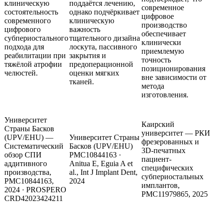
клиническую
поддаётся лечению,
современное
состоятельность
однако подчёркивает
цифровое
современного
клиническую
производство
цифрового
важность
обеспечивает
субпериостального
тщательного дизайна
клинически
подхода для
лоскута, пассивного
приемлемую
реабилитации при
закрытия и
точность
тяжёлой атрофии
предоперационной
позиционирования
челюстей.
оценки мягких
вне зависимости от
тканей.
метода
изготовления.
Университет
Каирский
Страны Басков
университет — РКИ
(UPV/EHU) —
Университет Страны
фрезерованных и
Систематический
Басков (UPV/EHU)
3D-печатных
обзор СПИ
PMC10844163 ·
пациент-
аддитивного
Anitua E, Eguia A et
специфических
производства,
al., Int J Implant Dent,
субпериостальных
PMC10844163,
2024
имплантов,
2024 · PROSPERO
PMC11979865, 2025
CRD42023424211