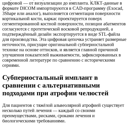
цифровой — от визуализации до импланта. КЛКТ-данные в
формате DICOM импортируются в CAD-программу (Exocad,
3Shape или аналог), выполняется сегментация поверхности
кортикальной кости, каркас проектируется поверх
сегментированной костной поверхности, позиции абатментов
согласуются с протетической восковой репродукцией, а
подтверждённый дизайн экспортируется в виде STL-файла
для производства. Эта цифровая цепочка устраняет размерные
неточности, присущие оригинальной субпериостальной
технике на основе оттисков, и является главной причиной
улучшения показателей выживаемости, зафиксированных в
современной литературе по сравнению с историческими
сериями.
Субпериостальный имплант в
сравнении с альтернативными
подходами при атрофии челюстей
Для пациентов с тяжёлой альвеолярной атрофией существует
несколько путей лечения — каждый со своими
преимуществами, рисками, сроками лечения и
биологическими требованиями.