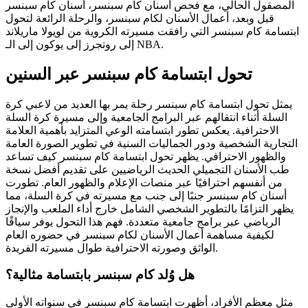
المصقول الحالي، مع فحص أسنان كام سبنسر، أسنان كام سبنسر
قبل وبعد، أعمال الأسنان لكام سبنسر، والرحلة الرائعة لتحول
ابتسامة كام سبنسر التي رافقت مسيرته الكروية من لويولا ماريلاند
إلى روتجرز إلى يوكون إلى الـ NBA.
تحول ابتسامة كام سبنسر عبر السنين
يمثل تحول ابتسامة كام سبنسر رحلة يمر بها العديد من لاعبي كرة
السلة أثناء انتقالهم عبر البرامج الجامعية وإلى مسيرة كرة السلة
الاحترافية. يعكس تطور ابتسامته الوعي المتزايد بأهمية العلامة
التجارية الشخصية ودور الجماليات السنية في تطوير الصورة العامة
والظهور الاحترافي. يظهر تحول ابتسامة كام سبنسر كيف تساعد
طب الأسنان التجميلي الحديث الرياضيين على تقديم أفضل نسخة
من أنفسهم احترافيًا عبر منصات الإعلام والظهور العام. تطورت
أسنان كام سبنسر جنبًا إلى جنب مع مسيرته في كرة السلة، مما
يظهر التزامًا بالتطوير الشخصي الشامل خارج أداء الملعب والإنجاز
الرياضي عبر برامج جامعية متعددة. فهم هذا التحول يوفر سياقًا
لكيفية مساهمة أعمال الأسنان لكام سبنسر في حضوره العام
الواثق وصورته الاحترافية طوال مسيرته الفريدة.
هل وُلد كام سبنسر بابتسامة مثالية؟
مثل معظم الأفراد، أظهرت ابتسامة كام سبنسر في سنواته الأولى