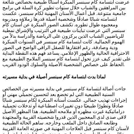
عرضت ابتسامة كام سبنسر المبكرة أسنانًا طبيعية بخصائص شائعة
بين المراهقين والشباب خلال سنوات تطوير كرة السلة في برامج
جامعية متنوعة. قبل أعمال الأسنان المهنية لكام سبنسر، عكست
ابتسامته شبابًا صادقًا وشخصية أصيلة قدرها زملاؤه ومدربوه
ومعجبوه طوال تطوره. تكشف الصور المبكرة عن أسنان كام
سبنسر التي عرضت تباينات طبيعية في الترتيب والإشراق نمطية
للرياضيين الشباب الذين يركزون على الرياضة والدراسة بدلاً من
الهموم الجمالية. كانت ابتسامة كام سبنسر في السنوات المبكرة
ودية وصادقة، رغم افتقارها للصقل الراقي الواضح في الصور
الاحترافية الحالية والظهور الإعلامي. يساعد فهم هذه النقطة البداية
على تقدير كيف عزز تحول ابتسامة كام سبنسر الملامح الطبيعية مع
الحفاظ على خصائص الشخصية الأصيلة والسلوك الودود القريب.
لماذا بدت ابتسامة كام سبنسر أصيلة في بداية مسيرته
جاءت أصالة ابتسامة كام سبنسر في بداية مسيرته من الخصائص
السنية الطبيعية التي لم تخضع بعد لتحسين تجميلي مهني أو
إجراءات تهذيب جمالي. عكست أسنانه المبكرة لكام سبنسر شبابًا
صادقًا وتطورًا طبيعيًا دون تغييرات اصطناعية أو تدخلات تجميلية
دراماتيكية غيرت مظهره أو ملامحه الطبيعية. هذا المظهر الأصيل
لاقى صدى لدى المعجبين الذين قدروا شخصيته القريبة والمجتهدة
وطابعه الصادق داخل الملعب وخارجه. ساهم الحالة الطبيعية
لأسنان كام سبنسر قبل العلاجات المهنية في صورته العامة القريبة