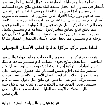
ابتسامة هوليوود قابلة للمقارنة مع أعمال الأسنان لكام سبنسر
بأسعار في متناول اليد. تجعل سمعة البلد تحقيق نتائج بجودة ابتسامة
كام سبنسر أمرًا ميسور التكلفة للمرضى الباحثين عن التحول.
يساعد فهم دور تركيا الأفراد الذين يفكرون في تحسينات بأسلوب
أسنان كام سبنسر على استكشاف خيارات فعالة من حيث التكلفة.
تجمع العيادات التركية مثل عيادة فيترين التكنولوجيا مع المحترفين،
مما يخلق نتائج تطابق معايير تحول ابتسامة كام سبنسر. يشمل
مفهوم ابتسامة هوليوود تحسينات مشابهة لتلك التي قد تكون في
رحلة كام سبنسر، مما يجعل طب الأسنان التجميلي الممتاز متاحًا.
لماذا تعتبر تركيا مركزًا عالميًا لطب الأسنان التجميلي
ينبع صعود تركيا من الجمع بين العلاجات بمعايير دولية والتسعير
التنافسي، مما يجعل نتائج بجودة ابتسامة كام سبنسر متاحة عالميًا.
تقدم العيادات التركية إجراءات تخلق تحولات بأسلوب أسنان كام
سبنسر بتكاليف أقل. يضمن استثمار البلد حصول المرضى على
رعاية طوال رحلات بأسلوب أعمال الأسنان لكام سبنسر. تجذب
سمعة تركيا المرضى الباحثين عن نتائج مثل تحول ابتسامة كام
سبنسر. تجعل المحترفون، التكنولوجيا، والنتائج من تركيا وجهة
مثالية لتحولات الابتسامة القابلة للمقارنة مع أعمال أسنان
الرياضيين.
عيادة فيترين والسياحة السنية الدولية