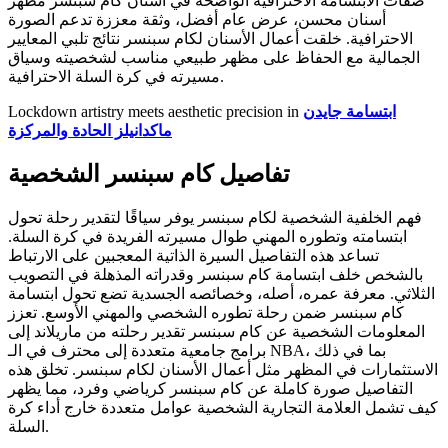
صفات الابتسامة الاحترافية الواضحة في أسنان كام سبنسر مظهر
أسنان محسن، عرض عام أفضل، وثقة معززة تدعم الصورة
الاحترافية. خلقت أعمال الأسنان لكام سبنسر نتائج تلبي المعايير
الجمالية مع الحفاظ على مظهر طبيعي مناسب لشخصيته وسياق
مسيرته في كرة السلة الاحترافية.
ابتسامة جايدن
Lockdown artistry meets aesthetic precision in
ماكدانيلز الحادة والمركزة
تفاصيل كام سبنسر الشخصية
فهم الخلفية الشخصية لكام سبنسر يوفر سياقًا لتقدير رحلة تحول
ابتسامته وتطوره المهني طوال مسيرته الفريدة في كرة السلة.
تساعد هذه التفاصيل السيرة الذاتية المعجبين على الارتباط
بالشخص خلف ابتسامة كام سبنسر وقدراته المذهلة في التصويب
الثلاثي. معرفة عمره، أصله، وخصائصه الجسدية تضع تحول ابتسامة
كام سبنسر ضمن رحلة تطوره الشخصي والمهني الأوسع. تعزز
المعلومات الشخصية عن كام سبنسر تقدير رحلته من ماريلاند إلى
برامج جامعية متعددة إلى محترف في الـ NBA، بما في ذلك
الاستثمارات في المظهر مثل أعمال الأسنان لكام سبنسر. تخلق هذه
التفاصيل صورة كاملة عن كام سبنسر كرياضي وفرد، مما يظهر
كيف تشمل العلامة التجارية الشخصية عوامل متعددة خارج أداء كرة
السلة.