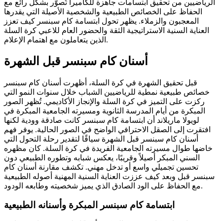
الرياضيين من تحقيق ابتسامات جاهزة للكاميرا تُصوَّر بشكل رائع مع
الحفاظ على الخصائص الطبيعية والشخصية الأصيلة التي يقدرها
المعجبون والزملاء. يظهر تحول ابتسامة كام سبنسر كيف تعزز
العناية السنية الاستراتيجية الثقة والحضور العام للاعبي كرة السلة
الذين يتعاملون مع اهتمام الإعلام.
أسنان كام سبنسر قبل الشهرة
قبل تحقيق الشهرة في كرة السلة، أظهرت أسنان كام سبنسر
خصائص طبيعية نمطية للرياضيين الشباب خلال سنوات النمو التي
ركزت على التميز في كرة السلة والإنجاز الأكاديمي. تُظهر الصور
المبكرة من أيام المدرسة الثانوية ومسيرته الجامعية المبكرة في
لويولا ماريلاند أن ابتسامة كام سبنسر كانت صادقة وودية لكنها
افتقرت إلى الصقل الاحترافي الواضح في الصور الحالية. يوفر فهم
أسنان كام سبنسر قبل الشهرة سياقًا لتقدير رحلة التحول التي
خاضها طوال مسيرته الجامعية الفريدة في كرة السلة. كان مظهره
السني المبكر أصيلاً وقريبًا، يعكس شبابه وتطوره الطبيعي دون
تحسين تجميلي واسع أو تدخل مهني. تكشف مقارنة أسنان كام
سبنسر قبل وبعد كيف عززت العناية السنية المهنية أصوله الطبيعية
مع الحفاظ على الود الصادق الذي يميز شخصيته وطابعه الودود.
ابتسامة كام سبنسر المبكرة وأسنانه الطبيعية