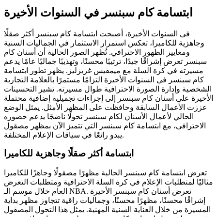
ابتسامة كام سبنسر في السنوات الأخيرة
في السنوات الأخيرة، أصبحت ابتسامة كام سبنسر أكثر صقلًا
وجاهزية للكاميرا، تعكس استمرار الاستثمار في الجماليات السنية
ومعايير الظهور الاحترافي. تُظهر الصور الحالية أن أسنان كام
سبنسر تعرض إشراقًا جيدًا، ترتيبًا محسنًا، وتهذيبًا جماليًا عامًا يدعم
مسيرته في كرة السلة مع ميمفيس غريزليز. يظهر تطور ابتسامة
كام سبنسر في السنوات الأخيرة التزامًا مستمرًا بالعلامة التجارية
الشخصية وإدارة الصورة الاحترافية طوال مسيرته. تشير التحسينات
الأخيرة على أسنان كام سبنسر إلى إجراءات تجميلية إضافية محتملة
عززت الأعمال السابقة وحافظت على المظهر الأمثل. يمثل الوضع
الحالي لأعمال الأسنان لكام سبنسر تحولًا ناضجًا يدعم حضوره
الاحترافي، مع ابتسامة كام سبنسر التي تتميز الآن بمظهر مصقول
يبدو رائعًا في سياقات الإعلام المختلفة.
ابتسامة أكثر صقلًا وجاهزية للكاميرا
تعرض ابتسامة كام سبنسر الحالية مظهرًا مصقولًا وجاهزًا للكاميرا
مثاليًا لمتطلبات الإعلام في كرة السلة الاحترافية ومتطلبات التعرض
العام خلال موسم الـ NBA. تعرض أسنان كام سبنسر الأخيرة
إشراقًا محسنًا، مظهرًا محسنًا، وجماليات راقية تتجاوز مظهر بداية
المسيرة من خلال العناية السنية المهنية. يمثل هذا التحول المصقول