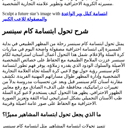
مسيرته الكروية الاحترافية وتطوير علامته التجارية الشخصية.
ابتسامة كيلل وير الواعدة
Sculpt a future star’s image with
والمصقولة للاعب الكبير
شرح تحول ابتسامة كام سبنسر
يمثل تحول ابتسامة كام سبنسر رحلة من المظهر الطبيعي في بداية
المسيرة إلى ابتسامة احترافية مصقولة واضحة اليوم في مباريات
كرة السلة والإعلام. شمل هذا التحول أعمال أسنان استراتيجية لكام
سبنسر عززت الملامح الطبيعية مع الحفاظ على خصائص الشخصية
الأصيلة والسلوك الودود الذي يقدره زملاؤه. يوفر فهم تطور ابتسامة
كام سبنسر رؤية حول نهج لاعبي كرة السلة تجاه العلامة التجارية
الشخصية وإدارة المظهر طوال مساراتهم المهنية الفريدة. تكشف
مقارنة أسنان كام سبنسر قبل وبعد عن تحسينات مدروسة بدلاً من
تغييرات دراماتيكية، محافظة على الدفء الصادق مع رفع معايير
الظهور الاحترافي. يظهر هذا التحول كيف يستخدم لاعبو كرة السلة
طب الأسنان التجميلي بشكل استراتيجي لبناء الثقة وتعزيز الصورة
الاحترافية مع الحفاظ على صور عامة أصيلة وقريبة.
ما الذي يجعل تحول ابتسامة المشاهير مميزًا؟
تتميز تحولات ابتسامة المشاهير مثل ابتسامة كام سبنسر