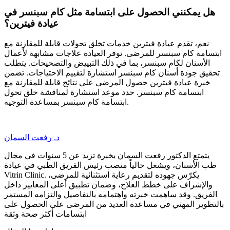
هل يمكنني الحصول على ابتسامة مثل كام سبنسر في
عيادة فيترين؟
نعم، تقدم عيادة فيترين خدمات تخلق تحولات قابلة للمقارنة مع
ابتسامة كام سبنسر للمرضى. توفر العيادة علاجات مشابهة لأعمال
الأسنان لكام سبنسر، بما في ذلك التبييض والتصحيحات. يتطلب
تحقيق جودة أسنان كام سبنسر استشارة لتقييم الاحتياجات. تضمن
خبرة عيادة فيترين حصول المرضى على نتائج قابلة للمقارنة مع
ابتسامة كام سبنسر. حدد موعد استشارة لمناقشة خلق تحول
ابتسامة كام سبنسر بمساعدة التوجيه.
د. رفعت السمان
يتمتع الدكتور رفعت السمان بخبرة تزيد عن 5 سنوات في مجال
طب الأسنان، ويشغل حالياً منصب رئيس الفريق الطبي في عيادة
Vitrin Clinic. يكرّس جهوده لتقديم رعاية استثنائية للمرضى،
والإشراف على خطط العلاج، وضمان تطبيق أعلى المعايير داخل
الفريق. وقد ساهمت خبرته واهتمامه بالتفاصيل والتزامه المستمر
بالتطوير المهني في مساعدة العديد من المرضى على الحصول على
ابتسامات أكثر صحة وثقة