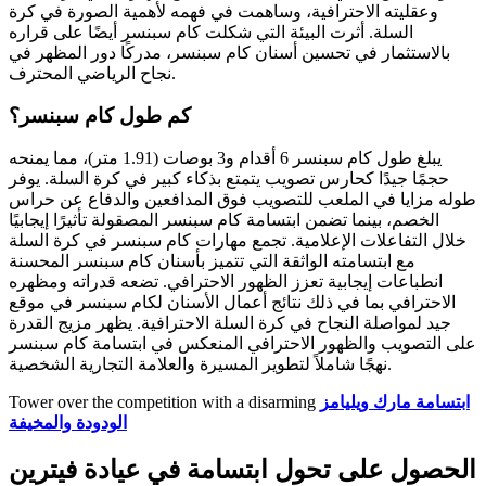
وعقليته الاحترافية، وساهمت في فهمه لأهمية الصورة في كرة
السلة. أثرت البيئة التي شكلت كام سبنسر أيضًا على قراره
بالاستثمار في تحسين أسنان كام سبنسر، مدركًا دور المظهر في
نجاح الرياضي المحترف.
كم طول كام سبنسر؟
يبلغ طول كام سبنسر 6 أقدام و3 بوصات (1.91 متر)، مما يمنحه
حجمًا جيدًا كحارس تصويب يتمتع بذكاء كبير في كرة السلة. يوفر
طوله مزايا في الملعب للتصويب فوق المدافعين والدفاع عن حراس
الخصم، بينما تضمن ابتسامة كام سبنسر المصقولة تأثيرًا إيجابيًا
خلال التفاعلات الإعلامية. تجمع مهارات كام سبنسر في كرة السلة
مع ابتسامته الواثقة التي تتميز بأسنان كام سبنسر المحسنة
انطباعات إيجابية تعزز الظهور الاحترافي. تضعه قدراته ومظهره
الاحترافي بما في ذلك نتائج أعمال الأسنان لكام سبنسر في موقع
جيد لمواصلة النجاح في كرة السلة الاحترافية. يظهر مزيج القدرة
على التصويب والظهور الاحترافي المنعكس في ابتسامة كام سبنسر
نهجًا شاملاً لتطوير المسيرة والعلامة التجارية الشخصية.
ابتسامة مارك ويليامز
Tower over the competition with a disarming
الودودة والمخيفة
الحصول على تحول ابتسامة في عيادة فيترين