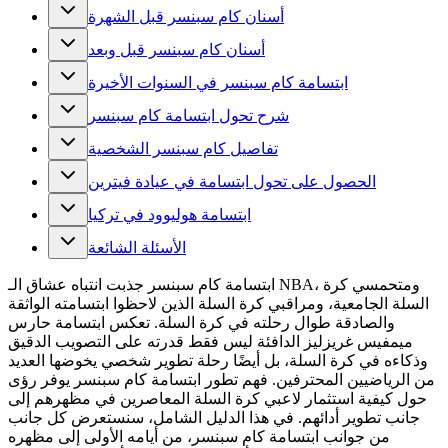
أسنان كام سبنسر قبل الشهرة
أسنان كام سبنسر قبل وبعد
ابتسامة كام سبنسر في السنوات الأخيرة
شرح تحول ابتسامة كام سبنسر
تفاصيل كام سبنسر الشخصية
الحصول على تحول ابتسامة في عيادة فيترين
ابتسامة هوليوود في تركيا
الأسئلة الشائعة
ابتسامة كام سبنسر جذبت انتباه عشاق الـ NBA، ومتحمسي كرة
السلة الجامعية، ومراقبي كرة السلة الذين لاحظوا ابتسامته الواثقة
والصادقة طوال رحلته في كرة السلة. تعكس ابتسامة حارس
ميمفيس غريزليز الدافئة ليس فقط قدرته على التصويب الدقيق
وذكاءه في كرة السلة، بل أيضًا رحلة تطوير شخصي يخوضها العديد
من الرياضيين المحترفين. فهم تطور ابتسامة كام سبنسر يوفر رؤى
حول كيفية استثمار لاعبي كرة السلة المعاصرين في مظهرهم إلى
جانب تطوير أدائهم. في هذا الدليل الشامل، سنستعرض كل جانب
من جوانب ابتسامة كام سبنسر، من أيامه الأولى إلى مظهره