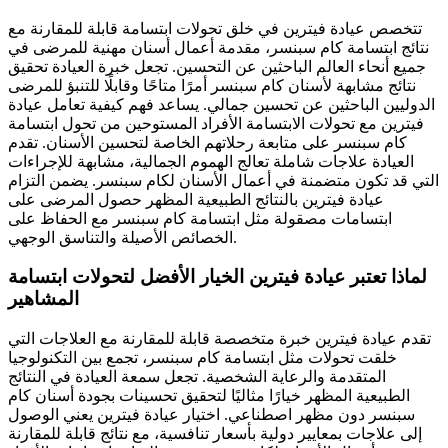
تتخصص عيادة فيترين في خلق تحولات ابتسامة قابلة للمقارنة مع
نتائج ابتسامة كام سبنسر، مقدمة أعمال أسنان مهنية للمرضى في
جميع أنحاء العالم الباحثين عن التحسين. تجعل خبرة العيادة تحقيق
نتائج مشابهة لأسنان كام سبنسر أمرًا متاحًا وقابلًا للتنبؤ للمرضى
الدوليين الباحثين عن تحسين جمالي. يساعد فهم كيفية تعامل عيادة
فيترين مع تحولات الابتسامة الأفراد المستوحين من تحول ابتسامة
كام سبنسر على متابعة رحلاتهم الخاصة لتحسين الأسنان. تقدم
العيادة علاجات شاملة تعالج الهموم الجمالية، مشابهة للإجراءات
التي قد تكون متضمنة في أعمال الأسنان لكام سبنسر. يضمن التزام
عيادة فيترين بالنتائج الطبيعية المظهر حصول المرضى على
ابتسامات مصقولة مثل ابتسامة كام سبنسر مع الحفاظ على
الخصائص الأصيلة والتناسق الوجهي.
لماذا تعتبر عيادة فيترين الخيار الأفضل لتحولات ابتسامة
المشاهير
تقدم عيادة فيترين خبرة متخصصة قابلة للمقارنة مع العلاجات التي
خلقت تحولات مثل ابتسامة كام سبنسر، تجمع بين التكنولوجيا
المتقدمة والرعاية الشخصية. تجعل سمعة العيادة في النتائج
الطبيعية المظهر خيارًا مثاليًا لتحقيق تحسينات بجودة أسنان كام
سبنسر دون مظهر اصطناعي. اختيار عيادة فيترين يعني الوصول
إلى علاجات بمعايير دولية بأسعار تنافسية، مع نتائج قابلة للمقارنة