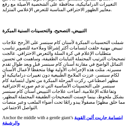
التغييرات الدراماتيكية، محافظة على الشخصية الأصيلة مع رفع
معايير الظهور الاحترافي المناسبة للتعرض الإعلامي المتزايد.
التبييض، التصحيح، والتحسينات السنية المبكرة
شملت التحسينات المبكرة لأسنان كام سبنسر على الأرجح علاجات
تبييض مهنية خلقت ابتسامات أكثر إشراقًا وملاءمة للتصوير تناسب
متطلبات الإعلام في كرة السلة والتعرض الاحترافي. عالجت
تصحيحات الترتيب المحتملة التباينات الطفيفة، وساهمت في تحسين
التماثل الواضح في مقارنة أسنان كام سبنسر قبل وبعد طوال تقدم
مسيرته. مثلت هذه الإجراءات الأولية نهجًا متحفظًا لأعمال الأسنان
لكام سبنسر، عززت الملامح الطبيعية دون تغييرات دراماتيكية أو
مظهر اصطناعي. ركزت المرحلة المبكرة من تحول ابتسامة كام
سبنسر على التحسينات الأساسية التي تدعم صورته الاحترافية
وتفاعلاته الإعلامية. أضاءت علاجات التبييض أسنان كام سبنسر
بشكل ملحوظ، بينما حسنت التصحيحات الطفيفة المحتملة المظهر،
مما خلق مظهرًا مصقولًا يبدو رائعًا تحت أضواء الملعب وعبر منصات
التواصل الاجتماعي.
ابتسامة جاريت ألين القوية
Anchor the middle with a gentle giant’s
والرشيقة