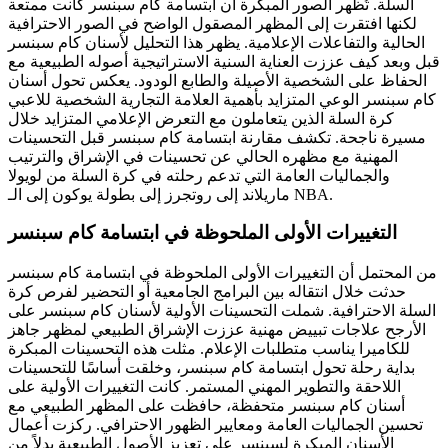
السلة. تُظهر الصور المبكرة أن ابتسامة كام سبنسر كانت ممتعة
لكنها افتقرت إلى المظهر المصقول الواضح في الصور الاحترافية
الحالية والتفاعلات الإعلامية. يظهر هذا التحليل لأسنان كام سبنسر
قبل وبعد كيف عززت العناية السنية الاستراتيجية أصوله الطبيعية مع
الحفاظ على الشخصية الأصيلة والطابع الودود. يعكس تحول أسنان
كام سبنسر الوعي المتزايد بأهمية العلامة التجارية الشخصية للاعبي
كرة السلة الذين يتعاملون مع التعرض الإعلامي المتزايد خلال
مسيرة ناجحة. تكشف مقارنة ابتسامة كام سبنسر قبل التحسينات
المهنية مع مظهره الحالي عن تحسينات في الإشراق والترتيب
والجماليات العامة التي تدعم رحلته في كرة السلة من لويولا
ماريلاند إلى روتجرز إلى بطولة يوكون إلى الـ NBA.
التغييرات الأولى الملحوظة في ابتسامة كام سبنسر
من المحتمل أن التغييرات الأولى الملحوظة في ابتسامة كام سبنسر
حدثت خلال انتقاله بين البرامج الجامعية أو التحضير لفرص كرة
السلة الاحترافية. شملت التحسينات الأولية لأسنان كام سبنسر على
الأرجح علاجات تبييض مهنية عززت الإشراق الطبيعي لمظهر جاهز
للكاميرا يناسب متطلبات الإعلام. مثلت هذه التحسينات المبكرة
بداية رحلة تحول ابتسامة كام سبنسر، وخلقت أساسًا للتحسينات
اللاحقة والتطوير المهني المستمر. كانت التغييرات الأولية على
أسنان كام سبنسر متحفظة، حافظت على المظهر الطبيعي مع
تحسين الجماليات العامة ومعايير الظهور الاحترافي. ركزت أعمال
الأسنان المبكرة لسبنسر على تعزيز الأصول الطبيعية بدلاً من