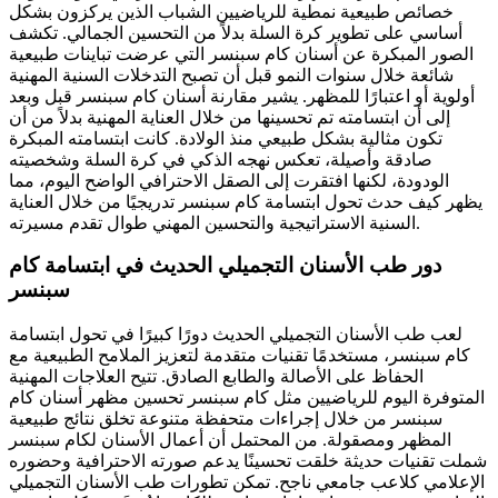
خصائص طبيعية نمطية للرياضيين الشباب الذين يركزون بشكل
أساسي على تطوير كرة السلة بدلاً من التحسين الجمالي. تكشف
الصور المبكرة عن أسنان كام سبنسر التي عرضت تباينات طبيعية
شائعة خلال سنوات النمو قبل أن تصبح التدخلات السنية المهنية
أولوية أو اعتبارًا للمظهر. يشير مقارنة أسنان كام سبنسر قبل وبعد
إلى أن ابتسامته تم تحسينها من خلال العناية المهنية بدلاً من أن
تكون مثالية بشكل طبيعي منذ الولادة. كانت ابتسامته المبكرة
صادقة وأصيلة، تعكس نهجه الذكي في كرة السلة وشخصيته
الودودة، لكنها افتقرت إلى الصقل الاحترافي الواضح اليوم، مما
يظهر كيف حدث تحول ابتسامة كام سبنسر تدريجيًا من خلال العناية
السنية الاستراتيجية والتحسين المهني طوال تقدم مسيرته.
دور طب الأسنان التجميلي الحديث في ابتسامة كام
سبنسر
لعب طب الأسنان التجميلي الحديث دورًا كبيرًا في تحول ابتسامة
كام سبنسر، مستخدمًا تقنيات متقدمة لتعزيز الملامح الطبيعية مع
الحفاظ على الأصالة والطابع الصادق. تتيح العلاجات المهنية
المتوفرة اليوم للرياضيين مثل كام سبنسر تحسين مظهر أسنان كام
سبنسر من خلال إجراءات متحفظة متنوعة تخلق نتائج طبيعية
المظهر ومصقولة. من المحتمل أن أعمال الأسنان لكام سبنسر
شملت تقنيات حديثة خلقت تحسينًا يدعم صورته الاحترافية وحضوره
الإعلامي كلاعب جامعي ناجح. تمكن تطورات طب الأسنان التجميلي