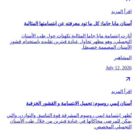
اقرأ المزيد
أسنان مايا جاما: كل ما تود معرفته عن ابتسامتها المثالية
أثارت ابتسامة مايا جاما المثالية تكهنات حول طب الأسنان
التجميلي، وهو مظهر تحاول عيادة فيترين تقليده باستخدام قشور
الأسنان المصممة خصيصًا.
المشاهير
July 12, 2026
اقرأ المزيد
أسنان إيمي روسوم: تجميل الابتسامة و القشور الخزفية
تُظهر ابتسامة إيمي روسوم المشرقة قوة التناسق والتوازن، والتي
يمكن للمرضى محاكاتها في عيادة فيترين من خلال طب الأسنان
التجميلي المخصص.