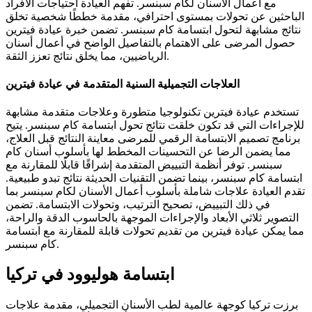
مع أعمال الأسنان لكام سبنسر. تفهم العيادة احتياجات الأفراد
الباحثين عن تحولات بمستوى احترافي، مقدمة خططًا شخصية تخلق
نتائج مشابهة لتحول ابتسامة كام سبنسر. تضمن خبرة عيادة فيترين
حصول المرضى على الاهتمام بالتفاصيل الواضح في أعمال أسنان
الرياضيين، مما يخلق نتائج تعزز الثقة.
العلاجات التجميلية السنية المتقدمة في عيادة فيترين
تستخدم عيادة فيترين تكنولوجيا متطورة وعلاجات متقدمة مشابهة
للإجراءات التي قد تكون خلقت نتائج تحول ابتسامة كام سبنسر. يتيح
برنامج تصميم الابتسامة الرقمي للمرضى معاينة النتائج قبل العلاج،
مما يضمن الرضا عن التحسينات المخطط لها بأسلوب أسنان كام
سبنسر. توفر أنظمة التبييض المتقدمة إشراقًا قابلًا للمقارنة مع
ابتسامة كام سبنسر، بينما تضمن التقنيات الحديثة نتائج تبدو طبيعية.
تقدم العيادة علاجات شاملة بأسلوب أعمال الأسنان لكام سبنسر بما
في ذلك التبييض، تصحيح الترتيب، وتحولات الابتسامة. تضمن
التصوير ثلاثي الأبعاد والإجراءات الموجهة بالحاسوب الدقة والراحة،
مما يمكن عيادة فيترين من تقديم تحولات قابلة للمقارنة مع ابتسامة
كام سبنسر.
ابتسامة هوليوود في تركيا
برزت تركيا كوجهة عالمية لطب الأسنان التجميلي، مقدمة علاجات