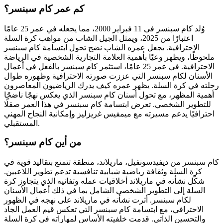
كم عمر كام سبنسر؟
وُلد كام سبنسر في 11 فبراير 2000، مما يجعله في عمر 25 عامًا
اعتبارًا من 2025، ويمثل الجيل الشاب من مواهب كرة السلة
الاحترافية. يجعل عمره الشاب نضج تحول ابتسامة كام سبنسر
ملحوظًا، ويظهر وعيًا بأهمية العلامة التجارية الشخصية في الرياضة
الاحترافية. في عمر 25 عامًا، استثمر كام سبنسر بالفعل في أعمال
الأسنان لكام سبنسر التي عززت صورته الاحترافية وظهوره طوال
رحلته في كرة السلة. يظهر عمره كيف يدرك الرياضيون المعاصرون
أهمية المظهر، مع تحول أسنان كام سبنسر الذي يعكس نهجًا ناضجًا
للتطوير الشخصي. تعرض ابتسامة كام سبنسر في هذا العمر صقلًا
احترافيًا يدعم مسيرته مع ميمفيس غريزليز وإمكانية النجاح المهني
المستقبلي.
من أين كام سبنسر؟
كام سبنسر من ديفيدسونفيل، ماريلاند، منطقة تتمتع بتقاليد قوية في
كرة السلة وثقافة رياضية شبابية تنافسية تدعم تطوير اللاعبين.
شكّل نشأته في ماريلاند أخلاقيات عمله وتفانيه الذي يتجاوز كرة
السلة إلى التطوير الشخصي الشامل بما في ذلك أعمال الأسنان
لكام سبنسر. أثرت نشأته في ماريلاند على نهجه في الظهور
الاحترافي، مع ابتسامة كام سبنسر التي تعكس قيم العمل الجاد
والتحسين الذاتي. قدمت خلفيته الأساس لمهاراته في كرة السلة