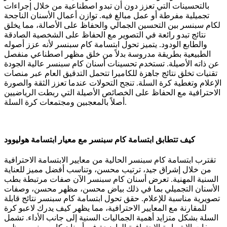
بالتحسينات التي تعزز دون أن تبدو اصطناعية من خلال إجراءات
تجميلية مفرطة أو عمل مبالغ فيه. توازن أعمال الأسنان الناجحة
لكام سبنسر بين التحسين الجمالي والحفاظ على الأصالة، مما يخلق
نتائج تبدو رائعة في التصوير مع الحفاظ على الشخصية الصادقة
والطابع الودود. يتميز تحول ابتسامة كام سبنسر لأنه عزز أصوله
الطبيعية بطريقة مدروسة بدلاً من خلق مظهر اصطناعي منفصل
عن ذاته الأصيلة. تستخدم تحسينات أسنان كام سبنسر عالية الجودة
تقنيات تخلق نتائج جاهزة للكاميرا تتحمل التدقيق العام عبر منصات
الإعلام وتغطية كرة السلة. تنجح التحولات عندما تعزز الثقة والصورة
الاحترافية مع الحفاظ على الخصائص الأصيلة التي ربطت الرياضيين
أصلاً بالمعجبين ومجتمعات كرة السلة.
كيف تتطابق ابتسامة كام سبنسر مع معيار ابتسامة هوليوود
تقترب ابتسامة كام سبنسر الحالية من معايير الابتسامة الاحترافية
من خلال إشراق جيد، ترتيب محسن، وتناسب أفضل مميز للعناية
السنية المهنية. تعرض أسنان كام سبنسر الآن صفات مرتبطة بطب
الأسنان التجميلي بما في ذلك بياض محسن، مظهر محسن، وصفات
تصويرية مناسبة للإعلام. حقق تحول ابتسامة كام سبنسر نتائج قابلة
للمقارنة مع المعايير الاحترافية، مما يظهر كيف يدرك لاعبو كرة
السلة بشكل متزايد أهمية الجماليات السنية إلى جانب الأداء. تشمل