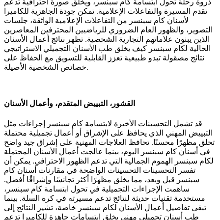
ذروة رحلة تحول ابتسامة كام سبنسر، ويخلق صورة احترافية تدعم
تقدم المسيرة والتفاعلات الإعلامية. تمكن جودة الجاهزية للكاميرا
لأسنان كام سبنسر من التفاعلات الإعلامية الواثقة، جلسات
التصوير، والظهور العام الضروري للرياضيين المحترفين المعاصرين
الذين يبنون علاماتهم التجارية الشخصية. تظهر نتائج أعمال الأسنان
الحالية لكام سبنسر كيف يخلق طب الأسنان التجميلي الاستراتيجي
نتائج مصقولة تبدو طبيعية تعزز القابلية للتسويق مع الحفاظ على
خصائص الشخصية الأصيلة.
القشور، التبييض المتقدم، وأعمال الأسنان
قد تشمل التحسينات الأخيرة لابتسامة كام سبنسر إجراءات مثل
التبييض المهني الذي يحافظ على الإشراق أو أعمال تجميلية محتملة
تخلق مظهرًا محسنًا. تحافظ العلاجات المهنية على إشراق جيد واضح
في أسنان كام سبنسر اليوم، بينما عالجت أعمال الأسنان المحتملة
لكام سبنسر الهموم الجمالية التي تدعم الظهور الاحترافي. يمكن أن
تفسر التحسينات التحسينات الواضحة في مقارنات أسنان كام
سبنسر قبل وبعد، مما يخلق مظهرًا أكثر تجانسًا وإشراقًا أفضل.
ساهمت الإجراءات التجميلية في تحول ابتسامة كام سبنسر،
مستخدمة تقنيات حديثة لنتائج تدعم مسيرته في كرة السلة. بينما
تبقى تفاصيل أعمال الأسنان لكام سبنسر خاصة، تشير النتائج إلى
طب أسنان تجميلي مهني يخلق ابتسامات جاهزة للكاميرا تدعم