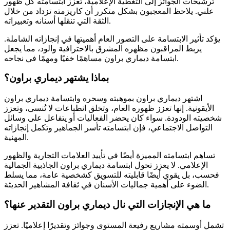
ترشيحات الجوائز إلى التغطية الإعلامية، تعزز ابتسامته كل ظهور
علني. يلاحظ المعجبون بشكل متكرر أن كاريزمته تزداد من خلال
الثقة التي تنقلها أسنانه وتعبيراته.
يؤكد تأثير الابتسامة على التصور العام أهميتها في إنجازاته الشاملة.
يربط المراقبون مظهره المشرق بالاحترافية والود، مما يجعل
ابتسامة ديماري براون مساهمًا خفيًا ومهمًا في نجاحه.
بماذا يشتهر ديماري براون؟
اشتهر ديماري براون بموهبته وسحره وابتسامة ديماري براون
الأيقونية. إنها تعزز ظهوره العام، وتخلق انطباعات لا تُنسى، وتعزز
شخصيته الودودة. سواء كان يحضر الفعاليات أو يتفاعل على وسائل
التواصل الاجتماعي، فإن ابتسامته تأسر الجماهير وتكمل إنجازاته
المهنية.
تساهم ابتسامته المميزة أيضًا في تأييد العلامات التجارية والظهور
الإعلامي. لا يعزز تحول ابتسامة ديماري براون الجاذبية الجمالية
فحسب، بل يقوي أيضًا قابليته للتسويق كشخصية عامة، مما يسلط
الضوء على أهمية جماليات الأسنان في ثقافة المشاهير الحديثة.
ما هي الإنجازات التي نال ديماري براون التقدير عنها؟
تشمل أوسمته مشاريع رفيعة المستوى وجوائز وتقديرًا إعلاميًا. تعزز