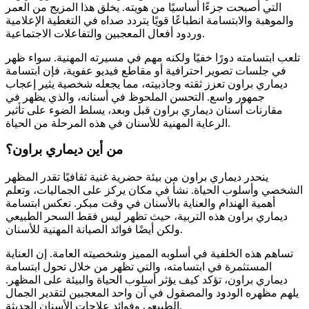
التي أصبحت جزءًا أساسيًا من هويته. يخلق هذا المزيج من العمر
والموهبة والابتسامة انطباعًا قويًا يتردد صداه في التغطية الإعلامية
وردود أفعال المعجبين والتفاعلات الاجتماعية.
تلعب ابتسامته دورًا خفيًا ولكنه مهم في مسيرته المهنية. سواء ظهر
في جلسات تصوير احترافية أو مقاطع فيديو عفوية، فإن ابتسامة
ديماري براون تعزز ثقته وجاذبيته، مما يجعله شخصية يثير إعجاب
جمهور واسع. التحسن الملحوظ في أسنانه، والذي يظهر في
مقارنات أسنان ديماري براون قبل وبعد، يسلط الضوء على تأثير
الرعاية المهنية للأسنان في هذه المرحلة من الحياة.
من أين ديماري براون؟
ينحدر ديماري براون من بيئة حضرية غنية ثقافيًا تقدر المظهر
الشخصي وأسلوب الحياة. نشأ في مكان يركز على الجماليات، وتعلم
أهمية الهندام والعناية بالأسنان في وقت مبكر. تعكس ابتسامة
ديماري براون هذه التربية، حيث تظهر ليس فقط السحر الطبيعي
ولكن أيضًا فوائد الصيانة المهنية للأسنان.
تساهم هذه الخلفية في أسلوبه المميز وشخصيته العامة. إن العناية
المستثمرة في ابتسامته، والتي تظهر من خلال تحول ابتسامة
ديماري براون، تؤكد كيف يؤثر أسلوب الحياة والبيئة على المظهر.
يلهم مظهره الودود والمصقول في آن واحد المعجبين لتقدير الجمال
الطبيعي وفوائد علاجات الأسنان الحديثة.