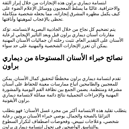
ابتسامة ديماري براون هذه الإنجازات من خلال إبراز الثقة
والاحترافية. غالبًا ما يسلط المعجبون ووسائل الإعلام الضوء على
كيف يكمل مظهره المشرق إنجازاته، مما يجعله شخصية متكاملة
تحظى بالإعجاب لموهبتها وأناقتها.
يتم تضخيم كل نجاح من خلال الجاذبية البصرية لابتسامته. تؤكد
مقارنات أسنان ديماري براون قبل وبعد التأثير الإيجابي لرعاية
الأسنان على التقدير العام. تثبت رحلته أن جماليات الأسنان المهنية
يمكن أن تعزز الإنجازات الشخصية والمهنية على حد سواء.
نصائح خبراء الأسنان المستوحاة من ديماري
براون
تقدم ابتسامة ديماري براون مخططًا لتحقيق كمال الأسنان. يمكن
للمعجبين والطامحين اتباع ممارسات معينة للحفاظ على أسنان
مشرقة ومنتظمة. يضمن الجمع بين نظافة الفم اليومية والمشورة
المهنية والإجراءات التجميلية نتائج دائمة مماثلة لابتسامة ديماري
براون الأيقونية.
يتطلب تقليد هذه الابتسامة أكثر من مجرد غسل الأسنان؛ فهو يتطلب
التزامًا بالصحة والجمال. يوصي خبراء الأسنان بروتين رعاية
شخصي، وعلاجات تبييض، وفحوصات اصطفاف لتكرار السطوع
والتناسق الواضحين في تحول ابتسامة ديماري براون.