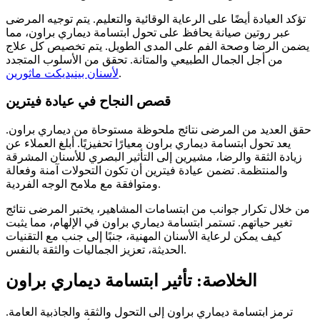
تؤكد العيادة أيضًا على الرعاية الوقائية والتعليم. يتم توجيه المرضى
عبر روتين صيانة يحافظ على تحول ابتسامة ديماري براون، مما
يضمن الرضا وصحة الفم على المدى الطويل. يتم تخصيص كل علاج
من أجل الجمال الطبيعي والمتانة.
تحقق من الأسلوب المتجدد
.
لأسنان بينيديكت ماثورين
قصص النجاح في عيادة فيترين
حقق العديد من المرضى نتائج ملحوظة مستوحاة من ديماري براون.
يعد تحول ابتسامة ديماري براون معيارًا تحفيزيًا. أبلغ العملاء عن
زيادة الثقة والرضا، مشيرين إلى التأثير البصري للأسنان المشرقة
والمنتظمة. تضمن عيادة فيترين أن تكون التحولات آمنة وفعالة
ومتوافقة مع ملامح الوجه الفردية.
من خلال تكرار جوانب من ابتسامات المشاهير، يختبر المرضى نتائج
تغير حياتهم. تستمر ابتسامة ديماري براون في الإلهام، مما يثبت
كيف يمكن لرعاية الأسنان المهنية، جنبًا إلى جنب مع التقنيات
الحديثة، تعزيز الجماليات والثقة بالنفس.
الخلاصة: تأثير ابتسامة ديماري براون
ترمز ابتسامة ديماري براون إلى التحول والثقة والجاذبية العامة.