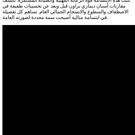
تثبت هذه الابتسامة قوة الرعاية المهنية والصيانة المستمرة. تكشف
مقارنات أسنان ديماري براون قبل وبعد عن تحسينات طفيفة في
الاصطفاف والسطوع والانسجام الجمالي العام. تساهم كل تفصيلة
في ابتسامة مثالية أصبحت سمة محددة لصورته العامة.