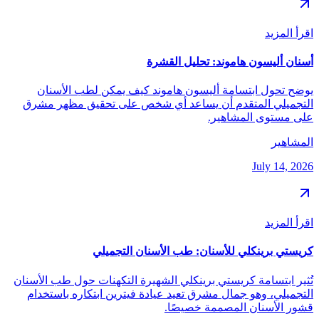
اقرأ المزيد
أسنان أليسون هاموند: تحليل القشرة
يوضح تحول ابتسامة أليسون هاموند كيف يمكن لطب الأسنان
التجميلي المتقدم أن يساعد أي شخص على تحقيق مظهر مشرق
على مستوى المشاهير.
المشاهير
July 14, 2026
اقرأ المزيد
كريستي برينكلي للأسنان: طب الأسنان التجميلي
تُثير ابتسامة كريستي برينكلي الشهيرة التكهنات حول طب الأسنان
التجميلي، وهو جمال مشرق تعيد عيادة فيترين ابتكاره باستخدام
قشور الأسنان المصممة خصيصًا.