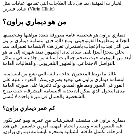
الخيارات المهنية، بما في ذلك العلاجات التي تقدمها عيادات مثل
عيادة فيترين (Vitrin Clinic).
من هو ديماري براون؟
ديماري براون هو شخصية عامة معروفة بتعدد مواهبها وشخصيتها
الجذابة ومظهرها الفوتوجيني. ومع ذلك، فإن ابتسامة ديماري براون
هي التي تجذب الإعجاب باستمرار. تعزز هذه الابتسامة تعبيراته، مما
يخلق سحرًا آسرًا يلقى صدى لدى الجمهور. تمتد شهرته إلى ما هو
أبعد من الموهبة، حيث تضخم جماليات أسنانه من جاذبيته في وسائل
التواصل الاجتماعي، والظهور التلفزيوني، والفعاليات العامة.
غالبًا ما يربط المعجبون نجاحه بالثقة التي تشع من ابتسامته.
ابتسامة ديماري براون هي توقيع بصري، يمكن التعرف عليه على
الفور في الصور ومقاطع الفيديو. يؤكد تأثيرها على صورته العامة
مدى التحول الذي يمكن أن تحدثه الابتسامة المشرقة، حيث تمزج
الشخصية والجمال في ميزة واحدة لا تُنسى.
كم عمر ديماري براون؟
ديماري براون في منتصف العشرينيات من عمره، وهو عمر يكون
فيه التصور العام ومسار الحياة المهنية أمرين حاسمين. في هذه
المرحلة، تكتمل طاقته الشبابية وسحره بابتسامة ديماري براون،