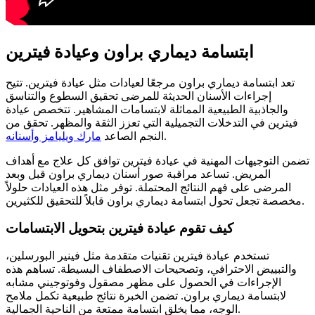
ابتسامة ديماري براون وعيادة فيترين
تعد ابتسامة ديماري براون مرجعًا لعيادات مثل عيادة فيترين. تتيح
إجراءات الأسنان الحديثة للمرضى تحقيق السطوع والتناسق
والجاذبية الطبيعية المماثلة لابتسامات المشاهير. تتخصص عيادة
فيترين في التدخلات التجميلية التي تعزز الثقة والمظهر.
تحقق من
.
النجم الصاعد
مارك ويليامز وأسنانه
تضمن التوجيهات المهنية في عيادة فيترين توافق كل علاج مع أهداف
المريض. تساعد مراقبة صور أسنان ديماري براون قبل وبعد
المرضى على فهم النتائج المحتملة. توفر مثل هذه العيادات حلولاً
مخصصة تجعل تحول ابتسامة ديماري براون قابلاً للتحقيق للكثيرين.
كيف تقوم عيادة فيترين بتحويل الابتسامات
تستخدم عيادة فيترين تقنيات متقدمة مثل فينير البورسلين،
والتبييض الاحترافي، وتصحيحات الاصطفاف البسيطة. تساهم هذه
الإجراءات في الحصول على مظهر مصقول وفوتوجيني مشابه
لابتسامة ديماري براون. تضمن الخبرة نتائج طبيعية تكمل ملامح
الوجه، مما يخلق ابتسامة ممتعة من الناحية الجمالية.