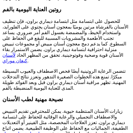
روتين العناية اليومية بالفم
للحصول على ابتسامة مثل ابتسامة ديماري براون، فإن تنظيف
الأسنان بالفرشاة مرتين يوميًا بمعجون أسنان يحتوي على الفلورايد،
واستخدام الخيط، والمضمضة بغسول الفم أمر ضروري. يساعد
تجنب الأطعمة والمشروبات المسببة للبقع في الحفاظ على
السطوع. كما يدعم دمج معجون أسنان مبيض أو مجموعات تبييض
منزلية احترافية ابتسامة ديماري براون. يضمن الاستمرار بقاء
الأسنان قوية وصحية وفوتوجينية.
تحقق من المظهر الحاد
لأسنان
.
كيغان موراي
تتضمن الرعاية الروتينية أيضًا فحص الاصطفاف والعيوب البسيطة
مبكرًا. تمنع هذه الخطوات الصغيرة التدهور وتعزز نتائج التدخلات
المهنية. تظهر مراقبة أسنان ديماري براون قبل وبعد الفوائد طويلة
المدى للعناية اليومية المنضبطة بالفم.
نصيحة مهنية لطب الأسنان
زيارات الأسنان المنتظمة حيوية. يمكن للمحترفين تقديم التبييض
والاصطفاف التجميلي والرعاية الوقائية للحفاظ على ابتسامة
ديماري براون. تعزز العلاجات المخصصة، مثل الفينير أو التعديلات
الطفيفة، الجماليات مع الحفاظ على الوظيفة الطبيعية. يضمن اتباع