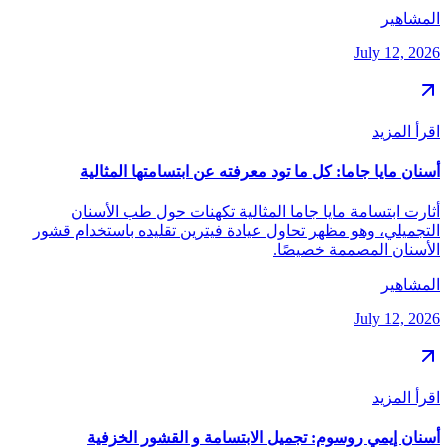
المشاهير
July 12, 2026
اقرأ المزيد
أسنان مايا جاما: كل ما تود معرفته عن ابتسامتها المثالية
أثارت ابتسامة مايا جاما المثالية تكهنات حول طب الأسنان
التجميلي، وهو مظهر تحاول عيادة فيترين تقليده باستخدام قشور
الأسنان المصممة خصيصًا.
المشاهير
July 12, 2026
اقرأ المزيد
أسنان إيمي روسوم: تجميل الابتسامة و القشور الخزفية