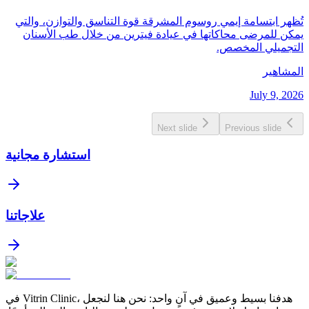
تُظهر ابتسامة إيمي روسوم المشرقة قوة التناسق والتوازن، والتي
يمكن للمرضى محاكاتها في عيادة فيترين من خلال طب الأسنان
التجميلي المخصص.
المشاهير
July 9, 2026
Next slide
Previous slide
استشارة مجانية
علاجاتنا
في Vitrin Clinic، هدفنا بسيط وعميق في آنٍ واحد: نحن هنا لنجعل