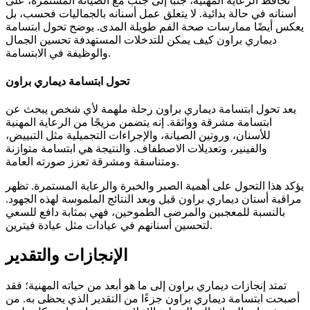
تحافظ الرعاية المهنية، جنبًا إلى جنب مع الصيانة المستمرة، على
أسنانه في حالة بدائية. لا يتعلق عمل أسنانه بالجماليات فحسب، بل
يعكس أيضًا ممارسات صحة الفم طويلة المدى. يوضح تحول ابتسامة
ديماري براون كيف يمكن للتدخلات المستهدفة تحسين الجمال
والوظيفة في الابتسامة.
تحول ابتسامة ديماري براون
يعد تحول ابتسامة ديماري براون رحلة ملهمة لأي شخص يبحث عن
ابتسامة مشرقة وواثقة. إنه يتضمن مزيجًا من الرعاية المهنية
للأسنان، وروتين الصيانة، والإجراءات التجميلية مثل التبييض،
والفينير، وتعديلات الاصطفاف. والنتيجة هي ابتسامة متوازنة
ومتناسقة ومشرقة تعزز صورته العامة.
يؤكد هذا التحول على أهمية الصبر والخبرة والرعاية المستمرة. تظهر
مراقبة أسنان ديماري براون قبل وبعد النتائج الملموسة لهذه الجهود.
بالنسبة للمعجبين والمرضى الطموحين، فهي بمثابة دافع للسعي
لتحسين أسنانهم في عيادات مثل عيادة فيترين.
الإنجازات والتقدير
تمتد إنجازات ديماري براون إلى ما هو أبعد من حياته المهنية؛ فقد
أصبحت ابتسامة ديماري براون جزءًا من التقدير الذي يحظى به. من