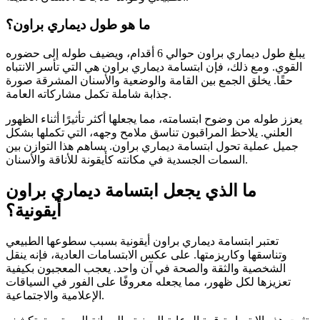
ما هو طول ديماري براون؟
يبلغ طول ديماري براون حوالي 6 أقدام، ويضيف طوله إلى حضوره
القوي. ومع ذلك، فإن ابتسامة ديماري براون هي التي تأسر الانتباه
حقًا. يخلق الجمع بين القامة والوضعية والأسنان المشرقة صورة
جذابة شاملة تكمل مشاركاته العامة.
يعزز طوله من وضوح ابتسامته، مما يجعلها أكثر تأثيرًا أثناء الظهور
العلني. يلاحظ المراقبون تناسق ملامح وجهه، التي تكملها بشكل
جميل عملية تحول ابتسامة ديماري براون. يساهم هذا التوازن بين
السمات الجسدية في مكانته كأيقونة للأناقة والأسنان.
ما الذي يجعل ابتسامة ديماري براون
أيقونية؟
تعتبر ابتسامة ديماري براون أيقونية بسبب سطوعها الطبيعي
وتناسقها وكاريزمتها. على عكس الابتسامات العادية، فإنه ينقل
الشخصية والثقة والصحة في آن واحد. يعجب المعجبون بكيفية
تعزيزها لكل ظهور، مما يجعله معروفًا على الفور في السياقات
الإعلامية والاجتماعية.