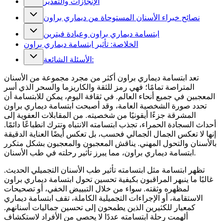
الإنجازات والتقدير
نصائح خبراء الأسنان المستوحاة من ديماري براون
ابتسامة ديماري براون وعيادة فيترين
الخلاصة: تأثير ابتسامة ديماري براون
الأسئلة الشائعة:
تعد ابتسامة ديماري براون أكثر من مجرد مجموعة من الأسنان
المتراصة تمامًا؛ فهي رمز للثقة والكاريزما والسحر الذي أسر
المعجبين في جميع أنحاء العالم. في ثقافة اليوم، يمكن للابتسامة أن
تحدد صورة الشخصية العامة، وقد أصبحت ابتسامة ديماري براون
المشرقة جزءًا أيقونيًا من شخصيته. من المقابلات العفوية إلى
أحداث السجادة الحمراء، تجذب ابتسامته الانتباه وتترك انطباعًا دائمًا.
إنها لا تعكس الجمال الجمالي فحسب، بل تعكس أيضًا العناية الدقيقة
بالأسنان والتحول المهني. يناقش المعجبون والمعجبون بشكل متكرر
ابتسامة ديماري براون، مما يبرز تأثير رحلته في طب الأسنان.
تظهر ابتسامة مثل ابتسامته تأثير طب الأسنان التجميلي الحديث.
غالبًا ما ينبهر المراقبون بكيفية تحسين تحول ابتسامة ديماري براون
لمظهره وثقته. سواء من خلال التبييض الخفي، أو تصحيحات
الاستقامة، أو الإجراءات التجميلية الكاملة، تقف ابتسامة ديماري
كمعيار للكثيرين الذين يطمحون إلى تحسين جماليات أسنانهم.
ألهمت رحلة ابتسامته عددًا لا يحصى من الأفراد لاستكشاف