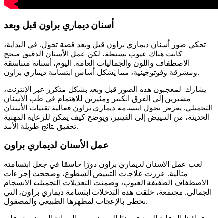
أسنان ديماري براون قبل وبعد
تحكي صور أسنان ديماري براون قبل وبعد قصة تحول. في البداية،
كانت هناك عيوب بسيطة، لكن عمل الأسنان الدقيق صحح
الاصطفاف واللون والجماليات العامة. اليوم، أسنانه متناسقة
ومشرقة وفوتوجينية، مما يشكل أساس ابتسامة ديماري براون.
يشارك المعجبون هذه الصور قبل وبعد بشكل متكرر عبر الإنترنت،
مشيرين إلى الفرق الكبير ومثيرين للاهتمام في طب الأسنان
التجميلي. يعرض تحول ابتسامة ديماري براون فعالية تقنيات الأسنان
الحديثة، من التبييض إلى الفينير، ويوضح كيف يمكن للرعاية المهنية
تحقيق نتائج طويلة الأمد.
عمل الأسنان لديماري براون
لعب عمل الأسنان لديماري براون دورًا حاسمًا في جعل ابتسامته
مثالية. عززت علاجات التبييض السطوع، وصححت إجراءات
الاصطفاف الطفيفة العيوب، وضمنت التعديلات التجميلية الانسجام
الجمالي. مجتمعة، خلقت هذه التدخلات ابتسامة ديماري براون، التي
تحظى بالإعجاب لمظهرها الطبيعي والمصقول.