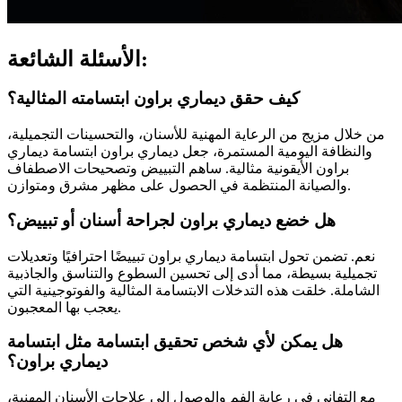
الأسئلة الشائعة:
كيف حقق ديماري براون ابتسامته المثالية؟
من خلال مزيج من الرعاية المهنية للأسنان، والتحسينات التجميلية،
والنظافة اليومية المستمرة، جعل ديماري براون ابتسامة ديماري
براون الأيقونية مثالية. ساهم التبييض وتصحيحات الاصطفاف
والصيانة المنتظمة في الحصول على مظهر مشرق ومتوازن.
هل خضع ديماري براون لجراحة أسنان أو تبييض؟
نعم. تضمن تحول ابتسامة ديماري براون تبييضًا احترافيًا وتعديلات
تجميلية بسيطة، مما أدى إلى تحسين السطوع والتناسق والجاذبية
الشاملة. خلقت هذه التدخلات الابتسامة المثالية والفوتوجينية التي
يعجب بها المعجبون.
هل يمكن لأي شخص تحقيق ابتسامة مثل ابتسامة
ديماري براون؟
مع التفاني في رعاية الفم والوصول إلى علاجات الأسنان المهنية،