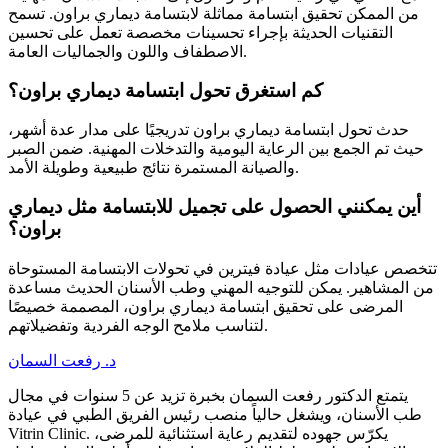
من الممكن تحقيق ابتسامة مماثلة لابتسامة ديماري براون. تسمح
التقنيات الحديثة بإجراء تحسينات مخصصة تعمل على تحسين
الاصطفاف واللون والجماليات العامة.
كم استغرق تحول ابتسامة ديماري براون؟
حدث تحول ابتسامة ديماري براون تدريجيًا على مدار عدة أشهر،
حيث تم الجمع بين الرعاية اليومية والتدخلات المهنية. ضمن الصبر
والصيانة المستمرة نتائج طبيعية وطويلة الأمد.
أين يمكنني الحصول على تجميل للابتسامة مثل ديماري
براون؟
تتخصص عيادات مثل عيادة فيترين في تحولات الابتسامة المستوحاة
من المشاهير. يمكن للتوجيه المهني وطب الأسنان الحديث مساعدة
المرضى على تحقيق ابتسامة ديماري براون، المصممة خصيصًا
لتناسب ملامح الوجه الفردية وتفضيلاتهم.
د. رفعت السمان
يتمتع الدكتور رفعت السمان بخبرة تزيد عن 5 سنوات في مجال
طب الأسنان، ويشغل حالياً منصب رئيس الفريق الطبي في عيادة
Vitrin Clinic. يكرّس جهوده لتقديم رعاية استثنائية للمرضى،