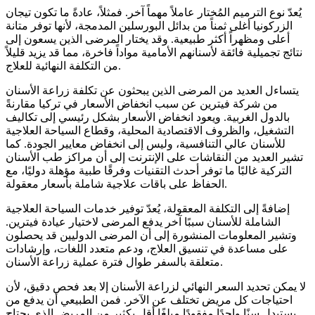
يُعدّ نوع الترميم المُختار عاملاً مهماً آخر. فمثلاً، عادةً ما تكون تيجان
الزركونيا أغلى ثمناً من بدائل البورسلين المدمجة، لأنها توفر متانة
أعلى ومظهراً أكثر طبيعية. وقد يختار المرضى الذين يسعون إلى
نتائج تجميلية فائقة لأسنانهم الأمامية مواداً فاخرة، مما قد يزيد قليلاً
من التكلفة النهائية للعلاج.
يتساءل العديد من المرضى الذين يبحثون عن تكلفة زراعة الأسنان
من شركة فيترين عن سبب انخفاض الأسعار في تركيا مقارنةً
بالدول الغربية. ويعود انخفاض الأسعار بشكل رئيسي إلى تكاليف
التشغيل، والظروف الاقتصادية المحلية، وقطاع السياحة العلاجية
للأسنان عالي التنافسية، وليس إلى انخفاض معايير الجودة. كما
تشير العديد من النقاشات على الإنترنت إلى أن مراكز طب الأسنان
التركية غالبًا ما توفر أحدث التقنيات وفرقًا طبية مؤهلة دوليًا، مع
الحفاظ على باقات علاجية شاملة بأسعار معقولة.
إضافةً إلى التكلفة المعقولة، يُعدّ توفير خدمات السياحة العلاجية
الشاملة للأسنان سببًا آخر يدفع المرضى لاختيار عيادة فيترين.
وتشير المعلومات المنشورة إلى أن المرضى الدوليين قد يحصلون
على مساعدة في تنسيق العلاج، ودعم متعدد اللغات، وإرشادات
متعلقة بالسفر طوال فترة عملية زراعة الأسنان.
لا يمكن تحديد السعر النهائي لزراعة الأسنان إلا بعد فحص دقيق، لأن
احتياجات كل مريض تختلف عن الآخر. فمن الطبيعي أن يدفع من
يستبدل سنًا واحدًا مفقودًا مبلغًا أقل بكثير من المريض الذي يحتاج