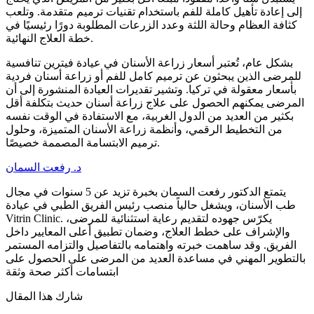
إلى إعادة تأهيل كاملة للفم باستخدام تقنيات ترميم متقدمة. وتلعب
كثافة العظام وحالة اللثة وعدد الزرعات المطلوبة دورًا رئيسيًا في
خطة العلاج النهائية.
بشكل عام، تُعتبر أسعار زراعة الأسنان في عيادة فيترين تنافسية
للمرضى الذين يبحثون عن ترميم كامل للفم أو زراعة أسنان فردية
بأسعار معقولة في تركيا. وتشير تقديرات العيادة المنشورة إلى أن
المرضى يمكنهم الحصول على علاج زراعة أسنان حديث بتكلفة أقل
بكثير من العديد من الدول الغربية، مع الاستفادة في الوقت نفسه
من التخطيط الرقمي، وأنظمة زراعة الأسنان المتميزة، وحلول
ترميم الابتسامة المصممة خصيصًا.
د. رفعت السمان
يتمتع الدكتور رفعت السمان بخبرة تزيد عن 5 سنوات في مجال
طب الأسنان، ويشغل حالياً منصب رئيس الفريق الطبي في عيادة
Vitrin Clinic. يكرّس جهوده لتقديم رعاية استثنائية للمرضى،
والإشراف على خطط العلاج، وضمان تطبيق أعلى المعايير داخل
الفريق. وقد ساهمت خبرته واهتمامه بالتفاصيل والتزامه المستمر
بالتطوير المهني في مساعدة العديد من المرضى على الحصول على
ابتسامات أكثر صحة وثقة
شارك هذا المقال