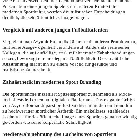
viele ein unverwechselbares Lächeln besitzen. Betrachtet man die
Präsentation eines jungen Spielers im breiteren Kontext der
modernen Sportkultur, werden die stilistischen Entscheidungen
deutlich, die sein öffentliches Image prägen.
Vergleich mit anderen jungen Fußballtalenten
Vergleicht man Ayyoub Bouaddis Lächeln mit anderen Prominenten,
fällt seine Ausgewogenheit besonders auf. Anders als viele seiner
Kollegen, die auf auffällige, stark reflektierende Zahnbehandlungen
setzen, bevorzugt er eine elegante Natürlichkeit. Diese natürliche
Ausstrahlung macht ihn zu einem Vorbild für gesunde und
realistische Zahnästhetik.
Zahnästhetik im modernen Sport Branding
Die Sportbranche inszeniert Spitzensportler zunehmend als Mode-
und Lifestyle-Ikonen auf digitalen Plattformen. Das elegante Gebiss
von Ayyub Bouhaddi passt perfekt zu diesem modernen Trend hin
zu hochwertiger sportlicher Ästhetik. Ein makelloses, strahlendes
Lächeln ist für das öffentliche Image eines Sportlers genauso wichtig
geworden wie seine körperliche Schnelligkeit.
Medienwahrnehmung des Lächelns von Sportlern