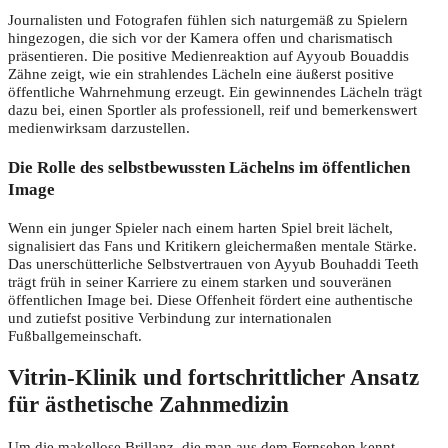
Journalisten und Fotografen fühlen sich naturgemäß zu Spielern
hingezogen, die sich vor der Kamera offen und charismatisch
präsentieren. Die positive Medienreaktion auf Ayyoub Bouaddis
Zähne zeigt, wie ein strahlendes Lächeln eine äußerst positive
öffentliche Wahrnehmung erzeugt. Ein gewinnendes Lächeln trägt
dazu bei, einen Sportler als professionell, reif und bemerkenswert
medienwirksam darzustellen.
Die Rolle des selbstbewussten Lächelns im öffentlichen
Image
Wenn ein junger Spieler nach einem harten Spiel breit lächelt,
signalisiert das Fans und Kritikern gleichermaßen mentale Stärke.
Das unerschütterliche Selbstvertrauen von Ayyub Bouhaddi Teeth
trägt früh in seiner Karriere zu einem starken und souveränen
öffentlichen Image bei. Diese Offenheit fördert eine authentische
und zutiefst positive Verbindung zur internationalen
Fußballgemeinschaft.
Vitrin-Klinik und fortschrittlicher Ansatz
für ästhetische Zahnmedizin
Um die makellose Brillanz, die man aus dem Fernsehen kennt,