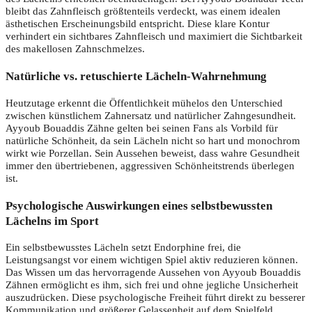
bleibt das Zahnfleisch größtenteils verdeckt, was einem idealen
ästhetischen Erscheinungsbild entspricht. Diese klare Kontur
verhindert ein sichtbares Zahnfleisch und maximiert die Sichtbarkeit
des makellosen Zahnschmelzes.
Natürliche vs. retuschierte Lächeln-Wahrnehmung
Heutzutage erkennt die Öffentlichkeit mühelos den Unterschied
zwischen künstlichem Zahnersatz und natürlicher Zahngesundheit.
Ayyoub Bouaddis Zähne gelten bei seinen Fans als Vorbild für
natürliche Schönheit, da sein Lächeln nicht so hart und monochrom
wirkt wie Porzellan. Sein Aussehen beweist, dass wahre Gesundheit
immer den übertriebenen, aggressiven Schönheitstrends überlegen
ist.
Psychologische Auswirkungen eines selbstbewussten
Lächelns im Sport
Ein selbstbewusstes Lächeln setzt Endorphine frei, die
Leistungsangst vor einem wichtigen Spiel aktiv reduzieren können.
Das Wissen um das hervorragende Aussehen von Ayyoub Bouaddis
Zähnen ermöglicht es ihm, sich frei und ohne jegliche Unsicherheit
auszudrücken. Diese psychologische Freiheit führt direkt zu besserer
Kommunikation und größerer Gelassenheit auf dem Spielfeld.