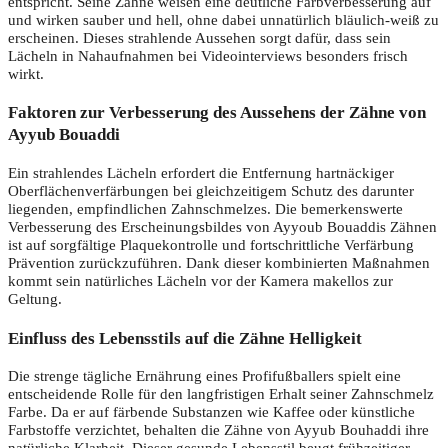
entspricht. Seine Zähne weisen eine deutliche Farbverbesserung auf
und wirken sauber und hell, ohne dabei unnatürlich bläulich-weiß zu
erscheinen. Dieses strahlende Aussehen sorgt dafür, dass sein
Lächeln in Nahaufnahmen bei Videointerviews besonders frisch
wirkt.
Faktoren zur Verbesserung des Aussehens der Zähne von
Ayyub Bouaddi
Ein strahlendes Lächeln erfordert die Entfernung hartnäckiger
Oberflächenverfärbungen bei gleichzeitigem Schutz des darunter
liegenden, empfindlichen Zahnschmelzes. Die bemerkenswerte
Verbesserung des Erscheinungsbildes von Ayyoub Bouaddis Zähnen
ist auf sorgfältige Plaquekontrolle und fortschrittliche Verfärbung
Prävention zurückzuführen. Dank dieser kombinierten Maßnahmen
kommt sein natürliches Lächeln vor der Kamera makellos zur
Geltung.
Einfluss des Lebensstils auf die Zähne Helligkeit
Die strenge tägliche Ernährung eines Profifußballers spielt eine
entscheidende Rolle für den langfristigen Erhalt seiner Zahnschmelz
Farbe. Da er auf färbende Substanzen wie Kaffee oder künstliche
Farbstoffe verzichtet, behalten die Zähne von Ayyub Bouhaddi ihre