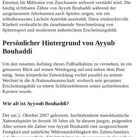
Emotion für Millionen von Zuschauern weltweit verstärkt wird. Die
häufig sichtbaren Zähne von Ayyub Bouhaddi während der
ausgelassenen Jubelszenen nach Spielen zeigen, wie ein
selbstbewusstes Lächeln Autorität ausstrahlt. Diese eindrucksvolle
Klarheit verdeutlicht die zunehmende Verschmelzung von
Spitzensport und modernem ästhetischem Erscheinungsbild.
Persönlicher Hintergrund von Ayyub
Bouhaddi
Um den rasanten Aufstieg dieses Fußballtalents zu verstehen, ist ein
genauerer Blick auf seinen Werdegang auf und neben dem Platz
nötig. Seine körperliche Entwicklung verlief parallel zu seinem
Wechsel in die A-Nationalmannschaft, wodurch sein gesamtes
Erscheinungsbild zu einem Schlüsselelement seiner aufstrebenden
Karriere wurde.
Wie alt ist Ayyoub Bouhaddi?
Der am 2. Oktober 2007 geborene, hochtalentierte marokkanische
Nationalspieler ist derzeit 18 Jahre alt. In diesem jungen, prägenden
Alter weisen die Zähne von Ayyub Bouhaddi eine ausgezeichnete
Festigkeit und natürliche Widerstandsfähigkeit des Zahnschmelzes