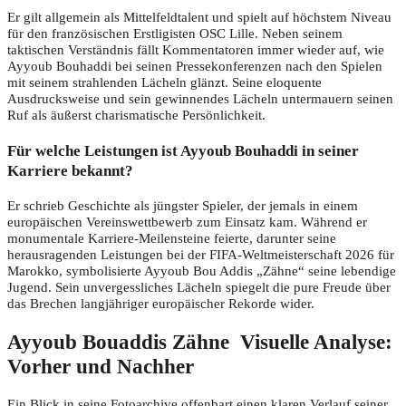
Er gilt allgemein als Mittelfeldtalent und spielt auf höchstem Niveau
für den französischen Erstligisten OSC Lille. Neben seinem
taktischen Verständnis fällt Kommentatoren immer wieder auf, wie
Ayyoub Bouhaddi bei seinen Pressekonferenzen nach den Spielen
mit seinem strahlenden Lächeln glänzt. Seine eloquente
Ausdrucksweise und sein gewinnendes Lächeln untermauern seinen
Ruf als äußerst charismatische Persönlichkeit.
Für welche Leistungen ist Ayyoub Bouhaddi in seiner
Karriere bekannt?
Er schrieb Geschichte als jüngster Spieler, der jemals in einem
europäischen Vereinswettbewerb zum Einsatz kam. Während er
monumentale Karriere-Meilensteine ​​feierte, darunter seine
herausragenden Leistungen bei der FIFA-Weltmeisterschaft 2026 für
Marokko, symbolisierte Ayyoub Bou Addis „Zähne“ seine lebendige
Jugend. Sein unvergessliches Lächeln spiegelt die pure Freude über
das Brechen langjähriger europäischer Rekorde wider.
Ayyoub Bouaddis Zähne Visuelle Analyse:
Vorher und Nachher
Ein Blick in seine Fotoarchive offenbart einen klaren Verlauf seiner