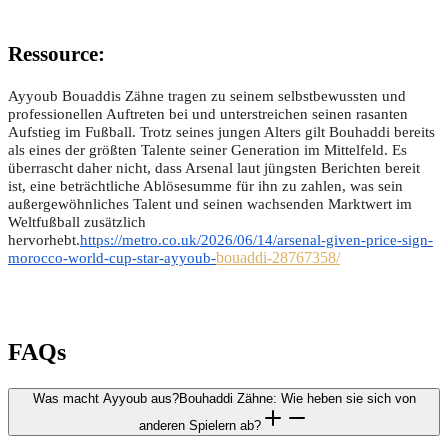
Ressource:
Ayyoub Bouaddis Zähne tragen zu seinem selbstbewussten und
professionellen Auftreten bei und unterstreichen seinen rasanten
Aufstieg im Fußball. Trotz seines jungen Alters gilt Bouhaddi bereits
als eines der größten Talente seiner Generation im Mittelfeld. Es
überrascht daher nicht, dass Arsenal laut jüngsten Berichten bereit
ist, eine beträchtliche Ablösesumme für ihn zu zahlen, was sein
außergewöhnliches Talent und seinen wachsenden Marktwert im
Weltfußball zusätzlich
hervorhebt.
https://metro.co.uk/2026/06/14/arsenal-given-price-sign-
bouaddi-28767358/
morocco-world-cup-star-ayyoub-
FAQs
Was macht Ayyoub aus?Bouhaddi Zähne: Wie heben sie sich von
anderen Spielern ab?