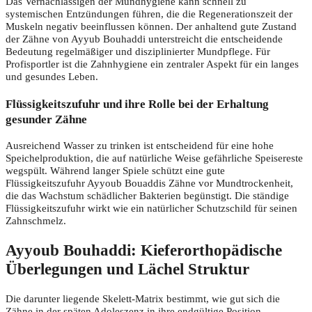
Das Vernachlässigen der Mundhygiene kann schnell zu
systemischen Entzündungen führen, die die Regenerationszeit der
Muskeln negativ beeinflussen können. Der anhaltend gute Zustand
der Zähne von Ayyub Bouhaddi unterstreicht die entscheidende
Bedeutung regelmäßiger und disziplinierter Mundpflege. Für
Profisportler ist die Zahnhygiene ein zentraler Aspekt für ein langes
und gesundes Leben.
Flüssigkeitszufuhr und ihre Rolle bei der Erhaltung
gesunder Zähne
Ausreichend Wasser zu trinken ist entscheidend für eine hohe
Speichelproduktion, die auf natürliche Weise gefährliche Speisereste
wegspült. Während langer Spiele schützt eine gute
Flüssigkeitszufuhr Ayyoub Bouaddis Zähne vor Mundtrockenheit,
die das Wachstum schädlicher Bakterien begünstigt. Die ständige
Flüssigkeitszufuhr wirkt wie ein natürlicher Schutzschild für seinen
Zahnschmelz.
Ayyoub Bouhaddi: Kieferorthopädische
Überlegungen und Lächel Struktur
Die darunter liegende Skelett-Matrix bestimmt, wie gut sich die
Zähne in der späten Adoleszenz in ihre endgültige Position