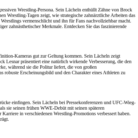
gressiven Wrestling-Persona. Sein Lächeln enthüllt Zähne von Brock
en Wrestling-Tagen zeigt, wie strategische zahnärztliche Arbeiten das
s Wrestlings vermenschlicht und ihn für Fans nachvollziehbar macht.
ger zahnästhetischer Merkmale. Entdecken Sie das faszinierende
finition-Kameras gut zur Geltung kommen. Sein Lächeln zeigt
k Lesnar präsentiert eine natürlich wirkende Verbesserung, die den
e, während sie die Politur liefert, die von großen
s robuste Erscheinungsbild und den Charakter eines Athleten zu
ücke einfingen. Sein Lächeln bei Pressekonferenzen und UFC-Wieg-
, als sie seinen frühen WWE-Debüt mit seinen späteren
r Karriere in verschiedenen Wrestling-Promotions verbessert haben.
rägt.