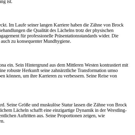
ng ist.
treckt. Im Laufe seiner langen Karriere haben die Zähne von Brock
Behandlungen die Qualität des Lächelns trotz der physischen
gagement für professionelle Präsentationsstandards wider. Die
ls auch zu konsequenter Mundhygiene.
na ein. Sein Hintergrund aus dem Mittleren Westen kontrastiert mit
eine robuste Herkunft seine zahnärztliche Transformation umso
en können, um ihre Karrieren zu verbessern. Seine Reise von
wird. Seine Größe und muskulöse Statur lassen die Zähne von Brock
ichem Lächeln schafft eine einzigartige Dynamik in der Wrestling-
ntlichen Auftritten aus. Seine Proportionen zeigen, wie
en.