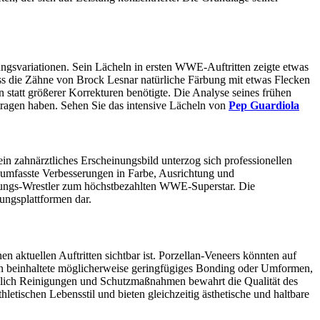
gsvariationen. Sein Lächeln in ersten WWE-Auftritten zeigte etwas
ass die Zähne von Brock Lesnar natürliche Färbung mit etwas Flecken
 statt größerer Korrekturen benötigte. Die Analyse seines frühen
etragen haben. Sehen Sie das intensive Lächeln von
Pep Guardiola
n zahnärztliches Erscheinungsbild unterzog sich professionellen
umfasste Verbesserungen in Farbe, Ausrichtung und
cklungs-Wrestler zum höchstbezahlten WWE-Superstar. Die
tungsplattformen dar.
n aktuellen Auftritten sichtbar ist. Porzellan-Veneers könnten auf
ion beinhaltete möglicherweise geringfügiges Bonding oder Umformen,
eßlich Reinigungen und Schutzmaßnahmen bewahrt die Qualität des
etischen Lebensstil und bieten gleichzeitig ästhetische und haltbare