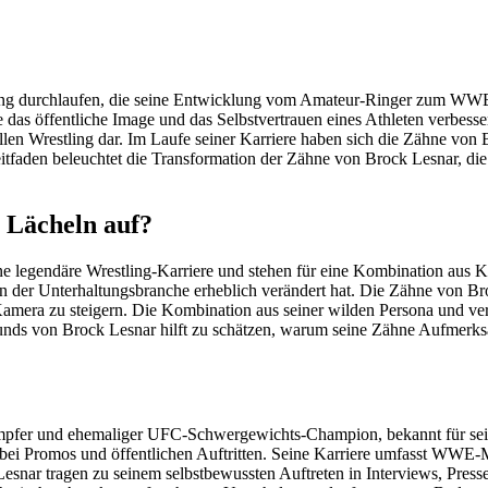
 durchlaufen, die seine Entwicklung vom Amateur-Ringer zum WWE-Su
das öffentliche Image und das Selbstvertrauen eines Athleten verbesse
llen Wrestling dar. Im Laufe seiner Karriere haben sich die Zähne von 
tfaden beleuchtet die Transformation der Zähne von Brock Lesnar, die 
n Lächeln auf?
legendäre Wrestling-Karriere und stehen für eine Kombination aus Kra
 in der Unterhaltungsbranche erheblich verändert hat. Die Zähne von 
Kamera zu steigern. Die Kombination aus seiner wilden Persona und ver
grunds von Brock Lesnar hilft zu schätzen, warum seine Zähne Aufmer
-Kämpfer und ehemaliger UFC-Schwergewichts-Champion, bekannt für se
ion bei Promos und öffentlichen Auftritten. Seine Karriere umfasst WW
snar tragen zu seinem selbstbewussten Auftreten in Interviews, Presse