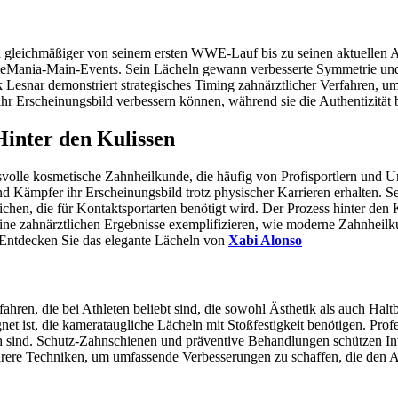
gleichmäßiger von seinem ersten WWE-Lauf bis zu seinen aktuellen Auf
leMania-Main-Events. Sein Lächeln gewann verbesserte Symmetrie und pro
Lesnar demonstriert strategisches Timing zahnärztlicher Verfahren, u
ihr Erscheinungsbild verbessern können, während sie die Authentizität
Hinter den Kulissen
hsvolle kosmetische Zahnheilkunde, die häufig von Profisportlern und 
 und Kämpfer ihr Erscheinungsbild trotz physischer Karrieren erhalten.
eichen, die für Kontaktsportarten benötigt wird. Der Prozess hinter de
 zahnärztlichen Ergebnisse exemplifizieren, wie moderne Zahnheilkun
. Entdecken Sie das elegante Lächeln von
Xabi Alonso
ahren, die bei Athleten beliebt sind, die sowohl Ästhetik als auch Haltb
gnet ist, die kamerataugliche Lächeln mit Stoßfestigkeit benötigen. Pro
h sind. Schutz-Zahnschienen und präventive Behandlungen schützen Inv
hrere Techniken, um umfassende Verbesserungen zu schaffen, die den A