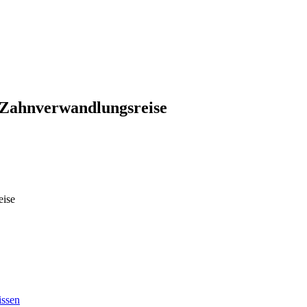
e Zahnverwandlungsreise
eise
issen