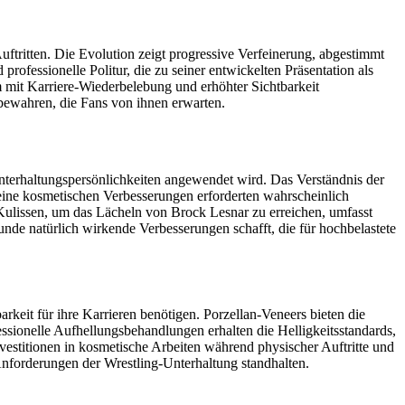
tritten. Die Evolution zeigt progressive Verfeinerung, abgestimmt
fessionelle Politur, die zu seiner entwickelten Präsentation als
m mit Karriere-Wiederbelebung und erhöhter Sichtbarkeit
 bewahren, die Fans von ihnen erwarten.
Unterhaltungspersönlichkeiten angewendet wird. Das Verständnis der
 Seine kosmetischen Verbesserungen erforderten wahrscheinlich
n Kulissen, um das Lächeln von Brock Lesnar zu erreichen, umfasst
de natürlich wirkende Verbesserungen schafft, die für hochbelastete
arkeit für ihre Karrieren benötigen. Porzellan-Veneers bieten die
fessionelle Aufhellungsbehandlungen erhalten die Helligkeitsstandards,
estitionen in kosmetische Arbeiten während physischer Auftritte und
nforderungen der Wrestling-Unterhaltung standhalten.