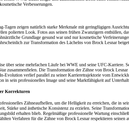
e kosmetische Verbesserungen.
Tagen zeigen natürlich starke Merkmale mit geringfügigen Ausrichtun
llen polierten Look. Fotos aus seinen frühen Zwanzigern enthüllen, d
e zahnärztliche Grundlage gesund war und nur kosmetische Verfeinerungen
e wahrscheinlich zur Transformation des Lächelns von Brock Lesnar beig
eise über seine mehrfachen Läufe bei WWE und seine UFC-Karriere. Sei
Star zusammenfielen. Die Transformation der Zähne von Brock Lesnar 
n-Evolution verlief parallel zu seiner Karrieretrajektorie vom Entwi
tion in sein professionelles Image und seine Marktfähigkeit auf Unterhal
der Korrekturen
essionelles Zähneaufhellen, um die Helligkeit zu erreichen, die in seine
it, Stärke und ästhetische Konsistenz zu erzielen. Seine Transformat
ngsbild erhalten blieb. Regelmäßige professionelle Wartung einschli
ten Verfahren für die Zähne von Brock Lesnar respektieren seinen athl