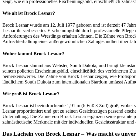
zeigt, wie ein professionelles Erscheinungsbild, einschließlich zahnä
Wie alt ist Brock Lesnar?
Brock Lesnar wurde am 12. Juli 1977 geboren und ist derzeit 47 Jahre
Lesnar ihr verbessertes Erscheinungsbild durch professionelle Pflege
Anforderungen des Wrestlings erhalten können. Die Zähne von Brock L
Aufrechterhaltung einer außergewöhnlichen Zahngesundheit über Jah
Woher kommt Brock Lesnar?
Brock Lesnar stammt aus Webster, South Dakota, und bringt kleinstäd
seinem polierten Erscheinungsbild, einschließlich des verfeinerten 
bemerkenswerter. Die Zähne von Brock Lesnar zeigen, wie Profispor
ländlichem South Dakota zum internationalen Stardom umfasst Aufmer
Wie groß ist Brock Lesnar?
Brock Lesnar ist beeindruckende 1,91 m (6 Fuß 3 Zoll) groß, wobei s
Lesnar proportioniert und gut zu seinen Gesichtszügen passend ersch
Unterhaltung. Die Zähne von Brock Lesnar ergänzen seine gesamte phys
zahnästhetische Merkmale mit der individuellen Gesichtsstruktur un
Das Lächeln von Brock Lesnar – Was macht es unverg