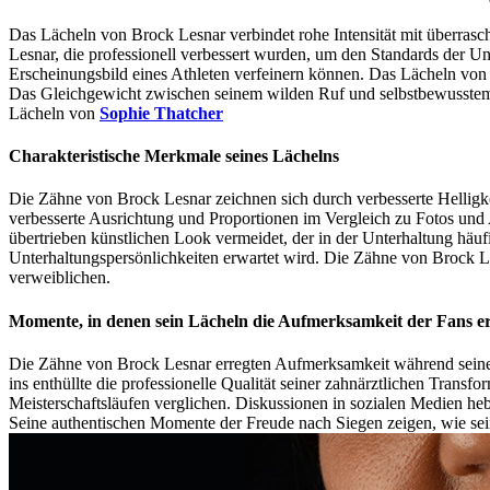
Das Lächeln von Brock Lesnar verbindet rohe Intensität mit überrasc
Lesnar, die professionell verbessert wurden, um den Standards der Un
Erscheinungsbild eines Athleten verfeinern können. Das Lächeln von B
Das Gleichgewicht zwischen seinem wilden Ruf und selbstbewusstem L
Lächeln von
Sophie Thatcher
Charakteristische Merkmale seines Lächelns
Die Zähne von Brock Lesnar zeichnen sich durch verbesserte Helligk
verbesserte Ausrichtung und Proportionen im Vergleich zu Fotos und 
übertrieben künstlichen Look vermeidet, der in der Unterhaltung häuf
Unterhaltungspersönlichkeiten erwartet wird. Die Zähne von Brock L
verweiblichen.
Momente, in denen sein Lächeln die Aufmerksamkeit der Fans er
Die Zähne von Brock Lesnar erregten Aufmerksamkeit während sein
ins enthüllte die professionelle Qualität seiner zahnärztlichen Tran
Meisterschaftsläufen verglichen. Diskussionen in sozialen Medien he
Seine authentischen Momente der Freude nach Siegen zeigen, wie sein