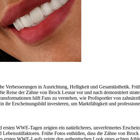
che Verbesserungen in Ausrichtung, Helligkeit und Gesamtästhetik. Fr
ie Reise der Zähne von Brock Lesnar vor und nach demonstriert strate
nsformationen hilft Fans zu verstehen, wie Profisportler von zahnärztli
in ihr Erscheinungsbild investieren, um Marktfähigkeit und professionel
 ersten WWE-Tagen zeigten ein natürlicheres, unverfeinertes Erschei
 Lebensstilfaktoren. Frühe Fotos enthüllen, dass die Zähne von Brock 
es ersten WWE-Laufs zeigte den authentischen Look eines echten Athlet