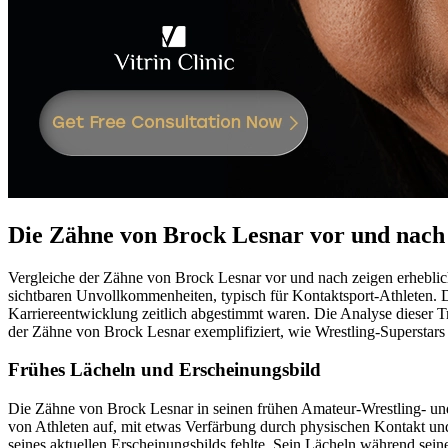
Die Zähne von Brock Lesnar vor und nach
Vergleiche der Zähne von Brock Lesnar vor und nach zeigen erhebli
sichtbaren Unvollkommenheiten, typisch für Kontaktsport-Athleten. D
Karriereentwicklung zeitlich abgestimmt waren. Die Analyse dieser Tra
der Zähne von Brock Lesnar exemplifiziert, wie Wrestling-Superstars 
Frühes Lächeln und Erscheinungsbild
Die Zähne von Brock Lesnar in seinen frühen Amateur-Wrestling- und
von Athleten auf, mit etwas Verfärbung durch physischen Kontakt und
seines aktuellen Erscheinungsbilds fehlte. Sein Lächeln während sein