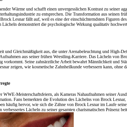
hender Wärme und schafft einen unvergesslichen Kontrast zu seiner ag
terhaltungsindustrie zu entsprechen. Die Transformation aus seinen früh
rock Lesnar fällt auf, weil es eine der einschüchterndsten Figuren de
ächeln demonstriert die psychologische Wirkung qualitativ hochwerti
eit und Gleichmäßigkeit aus, die unter Arenabeleuchtung und High-De
Aufnahmen aus seiner frühen Wrestling-Karriere. Das Lächeln von Broc
ig vorkommt. Seine zahnärztliche Arbeit bewahrt Männlichkeit und Stärk
esnar zeigen, wie kosmetische Zahnheilkunde verbessern kann, ohne da
regte
er WWE-Meisterschaftsfeiern, als Kameras Nahaufnahmen seiner Ausdr
sformation. Fans bemerkten die Evolution des Lächelns von Brock Lesnar
ben häufig hervor, wie sich die Zähne von Brock Lesnar im Laufe seine
 verbessertes Lächeln zu seiner gesamten charismatischen Präsenz beit