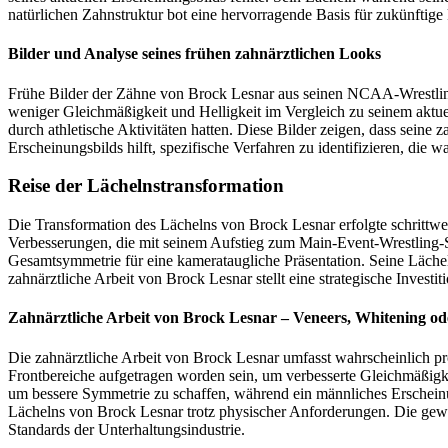
natürlichen Zahnstruktur bot eine hervorragende Basis für zukünftig
Bilder und Analyse seines frühen zahnärztlichen Looks
Frühe Bilder der Zähne von Brock Lesnar aus seinen NCAA-Wrestling-
weniger Gleichmäßigkeit und Helligkeit im Vergleich zu seinem aktue
durch athletische Aktivitäten hatten. Diese Bilder zeigen, dass sein
Erscheinungsbilds hilft, spezifische Verfahren zu identifizieren, di
Reise der Lächelnstransformation
Die Transformation des Lächelns von Brock Lesnar erfolgte schrittw
Verbesserungen, die mit seinem Aufstieg zum Main-Event-Wrestling-
Gesamtsymmetrie für eine kamerataugliche Präsentation. Seine Lächel
zahnärztliche Arbeit von Brock Lesnar stellt eine strategische Investi
Zahnärztliche Arbeit von Brock Lesnar – Veneers, Whitening o
Die zahnärztliche Arbeit von Brock Lesnar umfasst wahrscheinlich prof
Frontbereiche aufgetragen worden sein, um verbesserte Gleichmäßigke
um bessere Symmetrie zu schaffen, während ein männliches Erscheinu
Lächelns von Brock Lesnar trotz physischer Anforderungen. Die gewähl
Standards der Unterhaltungsindustrie.