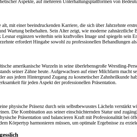
sthetischer Aspekte, auf mehreren Unterhaltungsplattformen von Bedeutu
 alt, mit einer beeindruckenden Karriere, die sich über Jahrzehnte ers
 und Wartung beibehalten. Sein Alter zeigt, wie moderne zahnärztliche 
esnar ergänzen weiterhin sein kraftvolles Image und spiegeln sein En
rzehnte erfordert Hingabe sowohl zu professionellen Behandlungen a
tische amerikanische Wurzeln in seine überlebensgroße Wrestling-Perso
Zustands seiner Zähne heute. Aufgewachsen auf einer Milchfarm macht s
tler aus jedem Hintergrund Zugang zu kosmetischer Zahnheilkunde hab
ksamkeit für jeden Aspekt der professionellen Präsentation.
eine physische Präsenz durch sein selbstbewusstes Lächeln verstärkt 
einen. Die Kombination aus seiner einschüchternden Statur und zugängl
ische Präsentation und balancieren Kraft mit Professionalität bei öffe
d dem Körpertyp harmonieren müssen, um optimale Ergebnisse zu erziel
esslich