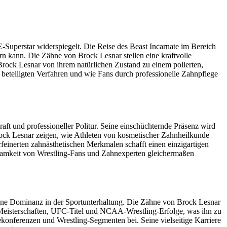
perstar widerspiegelt. Die Reise des Beast Incarnate im Bereich
rn kann. Die Zähne von Brock Lesnar stellen eine kraftvolle
Brock Lesnar von ihrem natürlichen Zustand zu einem polierten,
beteiligten Verfahren und wie Fans durch professionelle Zahnpflege
ft und professioneller Politur. Seine einschüchternde Präsenz wird
Brock Lesnar zeigen, wie Athleten von kosmetischer Zahnheilkunde
feinerten zahnästhetischen Merkmalen schafft einen einzigartigen
ksamkeit von Wrestling-Fans und Zahnexperten gleichermaßen
ine Dominanz in der Sportunterhaltung. Die Zähne von Brock Lesnar
E-Meisterschaften, UFC-Titel und NCAA-Wrestling-Erfolge, was ihn zu
konferenzen und Wrestling-Segmenten bei. Seine vielseitige Karriere