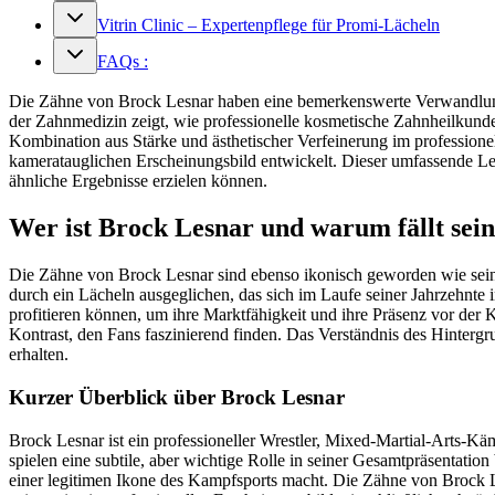
Vitrin Clinic – Expertenpflege für Promi-Lächeln
FAQs :
Die Zähne von Brock Lesnar haben eine bemerkenswerte Verwandlung
der Zahnmedizin zeigt, wie professionelle kosmetische Zahnheilkunde 
Kombination aus Stärke und ästhetischer Verfeinerung im professione
kameratauglichen Erscheinungsbild entwickelt. Dieser umfassende Lei
ähnliche Ergebnisse erzielen können.
Wer ist Brock Lesnar und warum fällt sei
Die Zähne von Brock Lesnar sind ebenso ikonisch geworden wie seine 
durch ein Lächeln ausgeglichen, das sich im Laufe seiner Jahrzehnte
profitieren können, um ihre Marktfähigkeit und ihre Präsenz vor der 
Kontrast, den Fans faszinierend finden. Das Verständnis des Hinter
erhalten.
Kurzer Überblick über Brock Lesnar
Brock Lesnar ist ein professioneller Wrestler, Mixed-Martial-Arts
spielen eine subtile, aber wichtige Rolle in seiner Gesamtpräsentat
einer legitimen Ikone des Kampfsports macht. Die Zähne von Brock Le