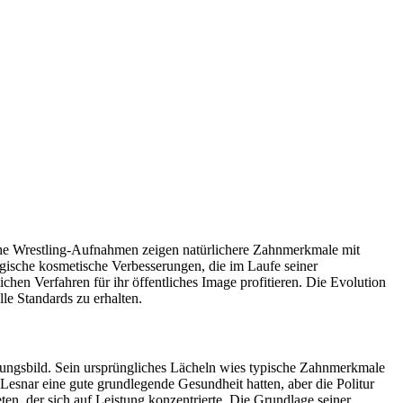
ühe Wrestling-Aufnahmen zeigen natürlichere Zahnmerkmale mit
gische kosmetische Verbesserungen, die im Laufe seiner
chen Verfahren für ihr öffentliches Image profitieren. Die Evolution
le Standards zu erhalten.
nungsbild. Sein ursprüngliches Lächeln wies typische Zahnmerkmale
Lesnar eine gute grundlegende Gesundheit hatten, aber die Politur
en, der sich auf Leistung konzentrierte. Die Grundlage seiner