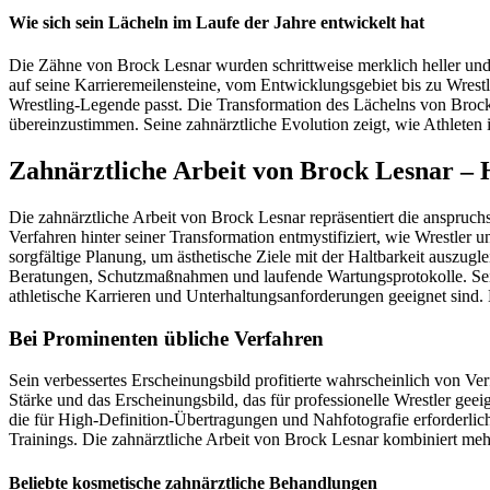
Wie sich sein Lächeln im Laufe der Jahre entwickelt hat
Die Zähne von Brock Lesnar wurden schrittweise merklich heller und 
auf seine Karrieremeilensteine, vom Entwicklungsgebiet bis zu Wrest
Wrestling-Legende passt. Die Transformation des Lächelns von Brock 
übereinzustimmen. Seine zahnärztliche Evolution zeigt, wie Athleten 
Zahnärztliche Arbeit von Brock Lesnar – 
Die zahnärztliche Arbeit von Brock Lesnar repräsentiert die anspruc
Verfahren hinter seiner Transformation entmystifiziert, wie Wrestler
sorgfältige Planung, um ästhetische Ziele mit der Haltbarkeit auszugl
Beratungen, Schutzmaßnahmen und laufende Wartungsprotokolle. Seine
athletische Karrieren und Unterhaltungsanforderungen geeignet sind
Bei Prominenten übliche Verfahren
Sein verbessertes Erscheinungsbild profitierte wahrscheinlich von Verf
Stärke und das Erscheinungsbild, das für professionelle Wrestler geei
die für High-Definition-Übertragungen und Nahfotografie erforderlic
Trainings. Die zahnärztliche Arbeit von Brock Lesnar kombiniert me
Beliebte kosmetische zahnärztliche Behandlungen