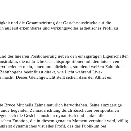
lligkeit und die Gesamtwirkung der Gesichtsausdrücke auf die
äußerst erkennbares und wirkungsvolles ästhetisches Profil zu
nd der linearen Positionierung neben den einzigartigen Eigenschaften
struktur, die natürliche Gesichtsproportionen mit den intensiven
ext bedeutet nicht, einen unnatürlichen, strahlend weißen Zahnblock
 Zahnbogens beeinflusst direkt, wie Licht während Live-
acht. Dieses Gleichgewicht stellt sicher, dass der Athlet ein
 Bryce Mitchells Zähne natürlich hervorheben. Seine einzigartige
runde liegenden Zahnausrichtung durch Zuschauer bei spontanen
wegen sich die Gesichtsmuskeln dynamisch und lenken die
ischen Emotion, die in diesem genauen Moment vermittelt wird, völlig
ußerst dynamisches visuelles Profil, das das Publikum bei