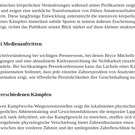
chen körperlichen Veränderungen während seiner Profikarriere zeigt d
und zeigen eine merkliche Transformation von frühen Amateuraufnahmen
n. Diese langfristige Entwicklung unterstreicht die intensiven körperl
e eines Kämpfers hinterlässt subtile Spuren in seinem äußeren Erscheinu
gt, richtet das Publikum seinen Blick stärker auf diese kleinen struktu
i Medienauftritten
ächelveränderung bei wichtigen Presseevents, bei denen Bryce Mitchells
gungen und eine aktualisierte Kieferausrichtung die Sichtbarkeit einze
wandeln. Bei hochkarätigen Pressekonferenzen kann das Lächeln eines K
präsentation bedeutet, dass jede einzelne Zahnexposition von Analyste
tation zeigt, wie öffentliche Persönlichkeiten ihre Gesichtshaltung na
 verschiedenen Kämpfen
iven Kampfwoche-Wiegezeremoniellen zeigt die lokalisierten physischen
perliches Athletentraining und Gewichtsreduktionen die temporäre Lippe
ch stark dehydriert, um das Kampfgewicht zu erreichen, straffen sich d
ergehende physiologische Verschiebung bietet Zahnenthusiasten einen se
wischen den vorderen Zähnen und der umliegenden Zahnfleischlinie beob