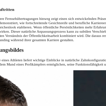
ftritten
 Fernsehübertragungen hinweg zeigt einen sich entwickelnden Präsenta
monstriert, wie fortschreitende Gesichtsreife und berufliche Karriereen
ichenlook etablieren. Wenn öffentliche Persönlichkeiten mehr Erfahru
irken. Dieser natürliche Anpassungsprozess kann zu subtilen Verschieb
ten Verständnis der Öffentlichkeitsarbeit kombiniert wird. Die daraus r
randing während ihrer gesamten Karriere gestalten.
ungsbildes
 eines Athleten liefert wichtige Einblicke in natürliche Zahnkonfigura
 es dem Mund eines Profikämpfers ermöglichen, seine Funktionsfähigkeit