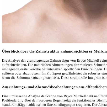
Überblick über die Zahnstruktur anhand sichtbarer Merkm
Die Analyse der grundlegenden Zahnstruktur von Bryce Mitchell zeigt 
aufrechterhalten. Die natürlichen Abmessungen der mittleren Schneidez
umliegende orale Gewebe bei intensiven sportlichen Einwirkungen. Die
splittern oder abzunutzen. Im Profisport gewährleistet ein robustes str
wenn die Zahnunterstützung nachlässt. Diese strukturelle Integrität is
Ausrichtungs- und Abstandsbeobachtungen aus öffentliche
Eine umfassende Analyse der Zähne von Bryce Mitchell hebt natürlich
Positionierung über den vorderen Bogen zeigt ein funktionales Bissmust
standardmäßigen athletischen Stressbedingungen reagieren. Der Absta