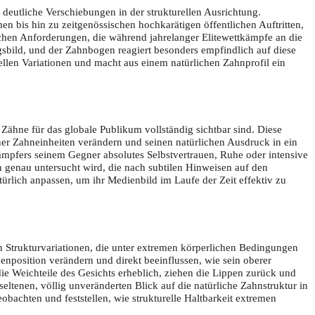
eutliche Verschiebungen in der strukturellen Ausrichtung.
 bis hin zu zeitgenössischen hochkarätigen öffentlichen Auftritten,
ichen Anforderungen, die während jahrelanger Elitewettkämpfe an die
ngsbild, und der Zahnbogen reagiert besonders empfindlich auf diese
rellen Variationen und macht aus einem natürlichen Zahnprofil ein
 Zähne für das globale Publikum vollständig sichtbar sind. Diese
lner Zahneinheiten verändern und seinen natürlichen Ausdruck in ein
ämpfers seinem Gegner absolutes Selbstvertrauen, Ruhe oder intensive
n genau untersucht wird, die nach subtilen Hinweisen auf den
türlich anpassen, um ihr Medienbild im Laufe der Zeit effektiv zu
 Strukturvariationen, die unter extremen körperlichen Bedingungen
nposition verändern und direkt beeinflussen, wie sein oberer
ie Weichteile des Gesichts erheblich, ziehen die Lippen zurück und
ltenen, völlig unveränderten Blick auf die natürliche Zahnstruktur in
achten und feststellen, wie strukturelle Haltbarkeit extremen