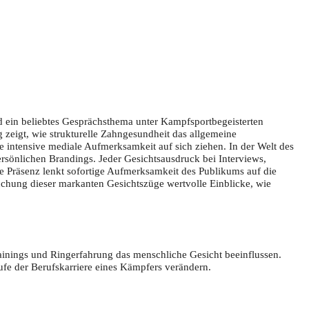
d ein beliebtes Gesprächsthema unter Kampfsportbegeisterten
 zeigt, wie strukturelle Zahngesundheit das allgemeine
e intensive mediale Aufmerksamkeit auf sich ziehen. In der Welt des
ersönlichen Brandings. Jeder Gesichtsausdruck bei Interviews,
e Präsenz lenkt sofortige Aufmerksamkeit des Publikums auf die
uchung dieser markanten Gesichtszüge wertvolle Einblicke, wie
Trainings und Ringerfahrung das menschliche Gesicht beeinflussen.
fe der Berufskarriere eines Kämpfers verändern.