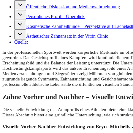
Öffentliche Diskussion und Medienwahrnehmung
Persönliches Profil – Überblick
Kosmetische Zahnheilkunde – Perspektive auf Lächeläst
Ästhetischer Zahnansatz in der Vitrin Clinic
Quelle:
In der professionellen Sportwelt werden körperliche Merkmale im öff
geworden. Das Gesichtsprofil eines Kämpfers wird kontinuierlichem Dr
Erscheinungsbild und die Balance der Leistung unterstützt. Die Unter
Hochleistungskampfsports wird das äußere Erscheinungsbild eines Athle
Medienveranstaltungen und Siegesfeiern zeigt Millionen von globalen
zugrunde liegende Symmetrie, Zahnausrichtung und Gesichtsharmonie u
professionelle athletische Lebensstile die öffentlichen visuellen Stand
Zähne Vorher und Nachher – Visuelle Entw
Die visuelle Entwicklung des Zahnprofils eines Athleten bietet eine k
Dieser Abschnitt bietet eine gründliche Untersuchung, wie sich stru
Visuelle Vorher-Nachher-Entwicklung von Bryce Mitchells 