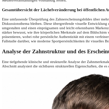
Medienveranstaltungen vollständig fesselt.
Gesamtübersicht der Lächelveränderung bei öffentlichen Au
Eine umfassende Überprüfung des Zahnerscheinungsbildes über mehrere
Diskussionsthema bleiben. Diese übergreifende visuelle Entwicklung de
umgestalten und einen einprägsamen und leicht erkennbaren Markenze
stärker bewusst, wie ihre körperlichen Merkmale auf dem Bildschirm w
präsentieren, wobei rohe persönliche Authentizität mit einem verfeiner
Fallstudie darüber, wie moderne Sportpersönlichkeiten ihr visuelles B
Analyse der Zahnstruktur und des Erschein
Eine tiefgehende klinische und strukturelle Analyse der Zahnmerkmale
Abschnitt analysiert die sichtbaren strukturellen Eigenschaften, die