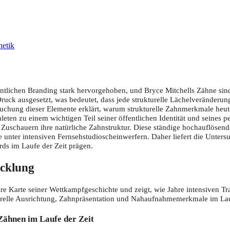
hetik
entlichen Branding stark hervorgehoben, und Bryce Mitchells Zähne sin
uck ausgesetzt, was bedeutet, dass jede strukturelle Lächelveränderung
suchung dieser Elemente erklärt, warum strukturelle Zahnmerkmale heut
ten zu einem wichtigen Teil seiner öffentlichen Identität und seines p
 Zuschauern ihre natürliche Zahnstruktur. Diese ständige hochauflösend
nter intensiven Fernsehstudioscheinwerfern. Daher liefert die Unters
ards im Laufe der Zeit prägen.
icklung
lare Karte seiner Wettkampfgeschichte und zeigt, wie Jahre intensiven 
kturelle Ausrichtung, Zahnpräsentation und Nahaufnahmemerkmale im Lau
Zähnen im Laufe der Zeit