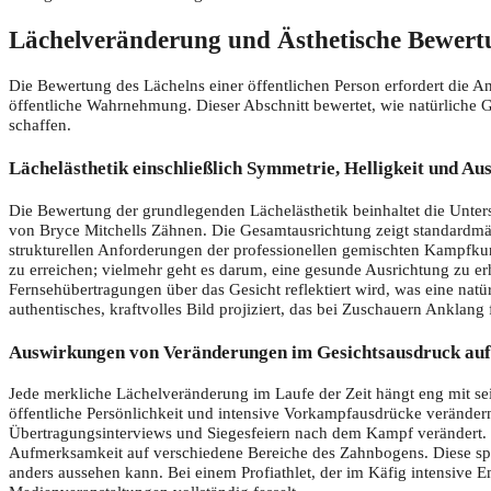
Lächelveränderung und Ästhetische Bewert
Die Bewertung des Lächelns einer öffentlichen Person erfordert die A
öffentliche Wahrnehmung. Dieser Abschnitt bewertet, wie natürliche
schaffen.
Lächelästhetik einschließlich Symmetrie, Helligkeit und Au
Die Bewertung der grundlegenden Lächelästhetik beinhaltet die Unter
von Bryce Mitchells Zähnen. Die Gesamtausrichtung zeigt standardmäßi
strukturellen Anforderungen der professionellen gemischten Kampfkuns
zu erreichen; vielmehr geht es darum, eine gesunde Ausrichtung zu erh
Fernsehübertragungen über das Gesicht reflektiert wird, was eine natü
authentisches, kraftvolles Bild projiziert, das bei Zuschauern Anklang f
Auswirkungen von Veränderungen im Gesichtsausdruck au
Jede merkliche Lächelveränderung im Laufe der Zeit hängt eng mit se
öffentliche Persönlichkeit und intensive Vorkampfausdrücke veränd
Übertragungsinterviews und Siegesfeiern nach dem Kampf verändert. W
Aufmerksamkeit auf verschiedene Bereiche des Zahnbogens. Diese spon
anders aussehen kann. Bei einem Profiathlet, der im Käfig intensive 