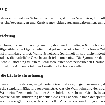
ung
nalyse verschiedener ästhetischer Faktoren, darunter Symmetrie, Tonhe
 Gesichtsbewegungen und Karriereentwicklung zusammenkommen, um ein 
srichtung
suchung der natürlichen Symmetrie, des standardmäßigen Schmelztons u
ge athletische Eigenschaften und präsentiert eine hochfunktionale Zahn
t in Einklang bringt. Wahre ästhetische Schönheit im sportlichen Kont
alten, die natürliche Gesichtsausdrücke unterstützt. Die Symmetrie des
rliche Ausrichtung zu einem Schlüsselelement des persönlichen Charmes m
indet, die Authentizität über künstliche Perfektion stellen.
f die Lächelwahrnehmung
inen ausdrucksstarken, ungefilterten Gesichtsbewegungen zusammen, die
ern die standardmäßige Lippensymmetrie, was die Wahrnehmung der zug
enn eine Person mit absoluter Aufrichtigkeit spricht oder lächelt, be
tane Muskelaktivierung bedeutet, dass ein Lächeln je nach der spezif
Emotionen zeigt, erzeugen diese schnellen Ausdrucksveränderungen ein ä