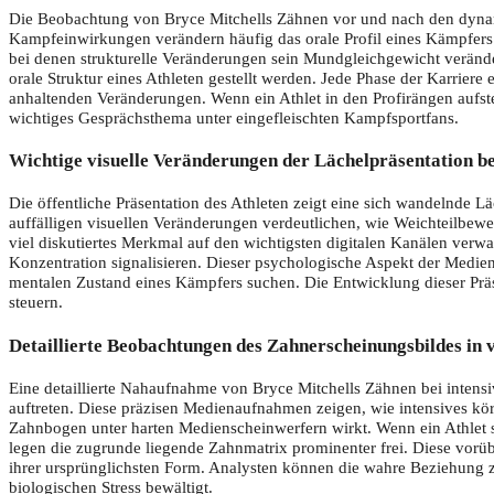
Die Beobachtung von Bryce Mitchells Zähnen vor und nach den dynamis
Kampfeinwirkungen verändern häufig das orale Profil eines Kämpfers 
bei denen strukturelle Veränderungen sein Mundgleichgewicht veränder
orale Struktur eines Athleten gestellt werden. Jede Phase der Karrier
anhaltenden Veränderungen. Wenn ein Athlet in den Profirängen aufstei
wichtiges Gesprächsthema unter eingefleischten Kampfsportfans.
Wichtige visuelle Veränderungen der Lächelpräsentation be
Die öffentliche Präsentation des Athleten zeigt eine sich wandelnde L
auffälligen visuellen Veränderungen verdeutlichen, wie Weichteilbewe
viel diskutiertes Merkmal auf den wichtigsten digitalen Kanälen ver
Konzentration signalisieren. Dieser psychologische Aspekt der Medien
mentalen Zustand eines Kämpfers suchen. Die Entwicklung dieser Präsen
steuern.
Detaillierte Beobachtungen des Zahnerscheinungsbildes in
Eine detaillierte Nahaufnahme von Bryce Mitchells Zähnen bei intens
auftreten. Diese präzisen Medienaufnahmen zeigen, wie intensives kör
Zahnbogen unter harten Medienscheinwerfern wirkt. Wenn ein Athlet si
legen die zugrunde liegende Zahnmatrix prominenter frei. Diese vorüb
ihrer ursprünglichsten Form. Analysten können die wahre Beziehung z
biologischen Stress bewältigt.