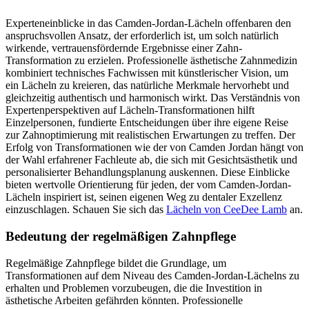
Experteneinblicke in das Camden-Jordan-Lächeln offenbaren den
anspruchsvollen Ansatz, der erforderlich ist, um solch natürlich
wirkende, vertrauensfördernde Ergebnisse einer Zahn-
Transformation zu erzielen. Professionelle ästhetische Zahnmedizin
kombiniert technisches Fachwissen mit künstlerischer Vision, um
ein Lächeln zu kreieren, das natürliche Merkmale hervorhebt und
gleichzeitig authentisch und harmonisch wirkt. Das Verständnis von
Expertenperspektiven auf Lächeln-Transformationen hilft
Einzelpersonen, fundierte Entscheidungen über ihre eigene Reise
zur Zahnoptimierung mit realistischen Erwartungen zu treffen. Der
Erfolg von Transformationen wie der von Camden Jordan hängt von
der Wahl erfahrener Fachleute ab, die sich mit Gesichtsästhetik und
personalisierter Behandlungsplanung auskennen. Diese Einblicke
bieten wertvolle Orientierung für jeden, der vom Camden-Jordan-
Lächeln inspiriert ist, seinen eigenen Weg zu dentaler Exzellenz
einzuschlagen.
Schauen Sie sich das
Lächeln von CeeDee Lamb
an.
Bedeutung der regelmäßigen Zahnpflege
Regelmäßige Zahnpflege bildet die Grundlage, um
Transformationen auf dem Niveau des Camden-Jordan-Lächelns zu
erhalten und Problemen vorzubeugen, die die Investition in
ästhetische Arbeiten gefährden könnten. Professionelle