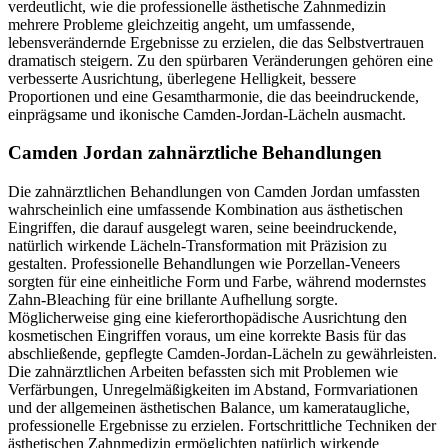
verdeutlicht, wie die professionelle ästhetische Zahnmedizin
mehrere Probleme gleichzeitig angeht, um umfassende,
lebensverändernde Ergebnisse zu erzielen, die das Selbstvertrauen
dramatisch steigern. Zu den spürbaren Veränderungen gehören eine
verbesserte Ausrichtung, überlegene Helligkeit, bessere
Proportionen und eine Gesamtharmonie, die das beeindruckende,
einprägsame und ikonische Camden-Jordan-Lächeln ausmacht.
Camden Jordan zahnärztliche Behandlungen
Die zahnärztlichen Behandlungen von Camden Jordan umfassten
wahrscheinlich eine umfassende Kombination aus ästhetischen
Eingriffen, die darauf ausgelegt waren, seine beeindruckende,
natürlich wirkende Lächeln-Transformation mit Präzision zu
gestalten. Professionelle Behandlungen wie Porzellan-Veneers
sorgten für eine einheitliche Form und Farbe, während modernstes
Zahn-Bleaching für eine brillante Aufhellung sorgte.
Möglicherweise ging eine kieferorthopädische Ausrichtung den
kosmetischen Eingriffen voraus, um eine korrekte Basis für das
abschließende, gepflegte Camden-Jordan-Lächeln zu gewährleisten.
Die zahnärztlichen Arbeiten befassten sich mit Problemen wie
Verfärbungen, Unregelmäßigkeiten im Abstand, Formvariationen
und der allgemeinen ästhetischen Balance, um kamerataugliche,
professionelle Ergebnisse zu erzielen. Fortschrittliche Techniken der
ästhetischen Zahnmedizin ermöglichten natürlich wirkende