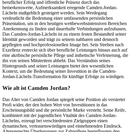
beruflicher Erfolg und öffentliche Präsenz durch das
bemerkenswerte, Aufmerksamkeit erregende Camden-Jordan-
Lächeln maßgeblich gesteigert werden. Sein Werdegang
verdeutlicht die Bedeutung einer umfassenden persönlichen
Präsentation, um in den heutigen wettbewerbsintensiven Bereichen
Anerkennung zu finden und dauerhafte Verbindungen aufzubauen.
Das Camden-Jordan-Lächeln ist zu einem festen Bestandteil seiner
Identität geworden und trägt zu seinem nahbaren und dennoch
gepflegten und hochprofessionellen Image bei. Sein Streben nach
Exzellenz erstreckt sich über berufliche Leistungen hinaus auch auf
eine akribische persönliche Pflege und ästhetische Verfeinerung, die
ihn von seinen Mitstreitern abhebt. Das Verständnis seines
Hintergrunds und seiner Leistungen bietet den wesentlichen
Kontext, um die Bedeutung seiner Investition in die Camden-
Jordan-Lächeln-Transformation für künftige Erfolge zu würdigen.
Wie alt ist Camden Jordan?
Das Alter von Camden Jordan spiegelt seine Position als versierter
Profi wider, der den hohen Wert von Investitionen in das
Erscheinungsbild und die persönliche Marke versteht. Seine Reife,
kombiniert mit der jugendlichen Vitalität des Camden-Jordan-
Lächelns, erzeugt bei verschiedensten Zielgruppen einen
dynamischen, vertrauenswürdigen und einnehmenden Eindruck.
Altersgerechte Überlegungen zur Zahnpflege beeinflussten den