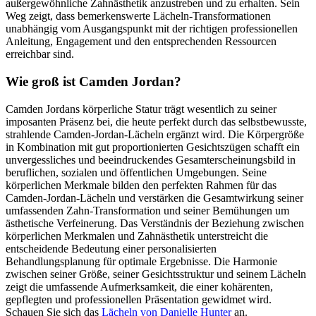
außergewöhnliche Zahnästhetik anzustreben und zu erhalten. Sein
Weg zeigt, dass bemerkenswerte Lächeln-Transformationen
unabhängig vom Ausgangspunkt mit der richtigen professionellen
Anleitung, Engagement und den entsprechenden Ressourcen
erreichbar sind.
Wie groß ist Camden Jordan?
Camden Jordans körperliche Statur trägt wesentlich zu seiner
imposanten Präsenz bei, die heute perfekt durch das selbstbewusste,
strahlende Camden-Jordan-Lächeln ergänzt wird. Die Körpergröße
in Kombination mit gut proportionierten Gesichtszügen schafft ein
unvergessliches und beeindruckendes Gesamterscheinungsbild in
beruflichen, sozialen und öffentlichen Umgebungen. Seine
körperlichen Merkmale bilden den perfekten Rahmen für das
Camden-Jordan-Lächeln und verstärken die Gesamtwirkung seiner
umfassenden Zahn-Transformation und seiner Bemühungen um
ästhetische Verfeinerung. Das Verständnis der Beziehung zwischen
körperlichen Merkmalen und Zahnästhetik unterstreicht die
entscheidende Bedeutung einer personalisierten
Behandlungsplanung für optimale Ergebnisse. Die Harmonie
zwischen seiner Größe, seiner Gesichtsstruktur und seinem Lächeln
zeigt die umfassende Aufmerksamkeit, die einer kohärenten,
gepflegten und professionellen Präsentation gewidmet wird.
Schauen Sie sich das
Lächeln von Danielle Hunter
an.