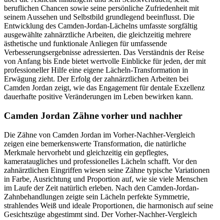
beruflichen Chancen sowie seine persönliche Zufriedenheit mit
seinem Aussehen und Selbstbild grundlegend beeinflusst. Die
Entwicklung des Camden-Jordan-Lächelns umfasste sorgfältig
ausgewählte zahnärztliche Arbeiten, die gleichzeitig mehrere
ästhetische und funktionale Anliegen für umfassende
Verbesserungsergebnisse adressierten. Das Verständnis der Reise
von Anfang bis Ende bietet wertvolle Einblicke für jeden, der mit
professioneller Hilfe eine eigene Lächeln-Transformation in
Erwägung zieht. Der Erfolg der zahnärztlichen Arbeiten bei
Camden Jordan zeigt, wie das Engagement für dentale Exzellenz
dauerhafte positive Veränderungen im Leben bewirken kann.
Camden Jordan Zähne vorher und nachher
Die Zähne von Camden Jordan im Vorher-Nachher-Vergleich
zeigen eine bemerkenswerte Transformation, die natürliche
Merkmale hervorhebt und gleichzeitig ein gepflegtes,
kamerataugliches und professionelles Lächeln schafft. Vor den
zahnärztlichen Eingriffen wiesen seine Zähne typische Variationen
in Farbe, Ausrichtung und Proportion auf, wie sie viele Menschen
im Laufe der Zeit natürlich erleben. Nach den Camden-Jordan-
Zahnbehandlungen zeigte sein Lächeln perfekte Symmetrie,
strahlendes Weiß und ideale Proportionen, die harmonisch auf seine
Gesichtszüge abgestimmt sind. Der Vorher-Nachher-Vergleich