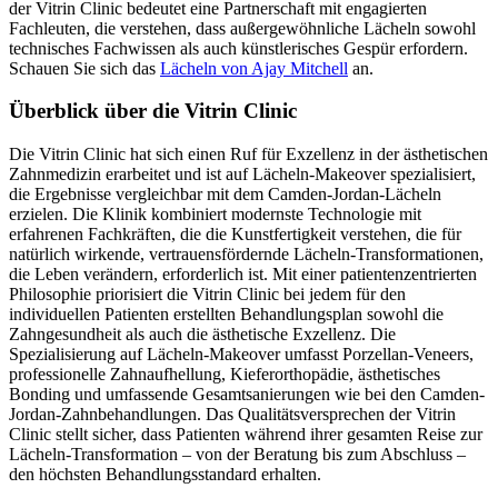
der Vitrin Clinic bedeutet eine Partnerschaft mit engagierten
Fachleuten, die verstehen, dass außergewöhnliche Lächeln sowohl
technisches Fachwissen als auch künstlerisches Gespür erfordern.
Schauen Sie sich das
Lächeln von Ajay Mitchell
an.
Überblick über die Vitrin Clinic
Die Vitrin Clinic hat sich einen Ruf für Exzellenz in der ästhetischen
Zahnmedizin erarbeitet und ist auf Lächeln-Makeover spezialisiert,
die Ergebnisse vergleichbar mit dem Camden-Jordan-Lächeln
erzielen. Die Klinik kombiniert modernste Technologie mit
erfahrenen Fachkräften, die die Kunstfertigkeit verstehen, die für
natürlich wirkende, vertrauensfördernde Lächeln-Transformationen,
die Leben verändern, erforderlich ist. Mit einer patientenzentrierten
Philosophie priorisiert die Vitrin Clinic bei jedem für den
individuellen Patienten erstellten Behandlungsplan sowohl die
Zahngesundheit als auch die ästhetische Exzellenz. Die
Spezialisierung auf Lächeln-Makeover umfasst Porzellan-Veneers,
professionelle Zahnaufhellung, Kieferorthopädie, ästhetisches
Bonding und umfassende Gesamtsanierungen wie bei den Camden-
Jordan-Zahnbehandlungen. Das Qualitätsversprechen der Vitrin
Clinic stellt sicher, dass Patienten während ihrer gesamten Reise zur
Lächeln-Transformation – von der Beratung bis zum Abschluss –
den höchsten Behandlungsstandard erhalten.