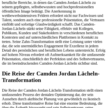
berufliche Bereiche, in denen das Camden-Jordan-Lächeln zu
seinem gepflegten, selbstbewussten und hochprofessionellen
öffentlichen Image beiträgt. Die Anerkennung in
wettbewerbsintensiven Feldern erfordert nicht nur Fachwissen und
Talent, sondern auch eine professionelle Präsentation, die Vertrauen
einflößt und sofortige Glaubwürdigkeit schafft. Das Camden-
Jordan-Lächeln stärkt seine Fähigkeit, effektiv mit Kollegen,
Publikum, Kunden und Stakeholdern in verschiedenen beruflichen
Kontexten und auf unterschiedlichen Plattformen in Kontakt zu
treten. Seine Zahn-Transformation stellt eine Leistung unter vielen
dar, die sein unermüdliches Engagement für Exzellenz in jedem
Detail des persönlichen und beruflichen Lebens unterstreicht. Erfolg
auf hohem Niveau erfordert oft Aufmerksamkeit für die umfassende
Präsentation, einschließlich der Perfektion und des Selbstvertrauens,
die im beeindruckenden Camden-Jordan-Lächeln sichtbar sind.
Die Reise der Camden Jordan Lächeln-
Transformation
Die Reise der Camden-Jordan-Lächeln-Transformation stellt einen
umfassenden Prozess der dentalen Optimierung dar, der sein
Aussehen durch akribische Planung von gewöhnlich zu ikonisch
erhob. Diese transformative Reise hat eine enorme Bedeutung, die
über die Ästhetik hinausgeht und sein Selbstvertrauen, seine