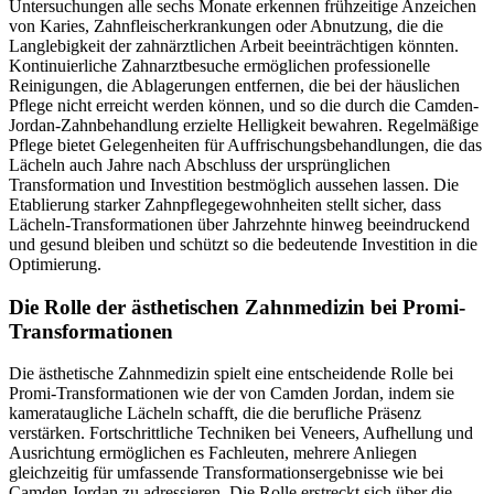
Untersuchungen alle sechs Monate erkennen frühzeitige Anzeichen
von Karies, Zahnfleischerkrankungen oder Abnutzung, die die
Langlebigkeit der zahnärztlichen Arbeit beeinträchtigen könnten.
Kontinuierliche Zahnarztbesuche ermöglichen professionelle
Reinigungen, die Ablagerungen entfernen, die bei der häuslichen
Pflege nicht erreicht werden können, und so die durch die Camden-
Jordan-Zahnbehandlung erzielte Helligkeit bewahren. Regelmäßige
Pflege bietet Gelegenheiten für Auffrischungsbehandlungen, die das
Lächeln auch Jahre nach Abschluss der ursprünglichen
Transformation und Investition bestmöglich aussehen lassen. Die
Etablierung starker Zahnpflegegewohnheiten stellt sicher, dass
Lächeln-Transformationen über Jahrzehnte hinweg beeindruckend
und gesund bleiben und schützt so die bedeutende Investition in die
Optimierung.
Die Rolle der ästhetischen Zahnmedizin bei Promi-
Transformationen
Die ästhetische Zahnmedizin spielt eine entscheidende Rolle bei
Promi-Transformationen wie der von Camden Jordan, indem sie
kamerataugliche Lächeln schafft, die die berufliche Präsenz
verstärken. Fortschrittliche Techniken bei Veneers, Aufhellung und
Ausrichtung ermöglichen es Fachleuten, mehrere Anliegen
gleichzeitig für umfassende Transformationsergebnisse wie bei
Camden Jordan zu adressieren. Die Rolle erstreckt sich über die