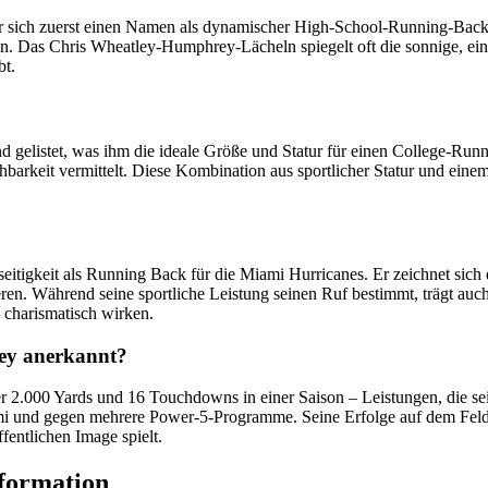
 sich zuerst einen Namen als dynamischer High-School-Running-Back 
sen. Das Chris Wheatley-Humphrey-Lächeln spiegelt oft die sonnige, ei
bt.
elistet, was ihm die ideale Größe und Statur für einen College-Runni
rkeit vermittelt. Diese Kombination aus sportlicher Statur und einem
eitigkeit als Running Back für die Miami Hurricanes. Er zeichnet sich
eren. Während seine sportliche Leistung seinen Ruf bestimmt, trägt au
 charismatisch wirken.
ey anerkannt?
2.000 Yards und 16 Touchdowns in einer Saison – Leistungen, die sein
mi und gegen mehrere Power-5-Programme. Seine Erfolge auf dem Feld s
entlichen Image spielt.
formation