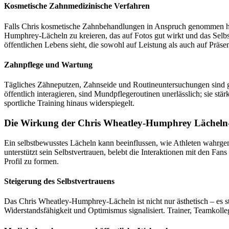
Kosmetische Zahnmedizinische Verfahren
Falls Chris kosmetische Zahnbehandlungen in Anspruch genommen ha
Humphrey-Lächeln zu kreieren, das auf Fotos gut wirkt und das Selbs
öffentlichen Lebens sieht, die sowohl auf Leistung als auch auf Präse
Zahnpflege und Wartung
Tägliches Zähneputzen, Zahnseide und Routineuntersuchungen sind g
öffentlich interagieren, sind Mundpflegeroutinen unerlässlich; sie s
sportliche Training hinaus widerspiegelt.
Die Wirkung der Chris Wheatley-Humphrey Lächeln
Ein selbstbewusstes Lächeln kann beeinflussen, wie Athleten wahrgen
unterstützt sein Selbstvertrauen, belebt die Interaktionen mit den Fan
Profil zu formen.
Steigerung des Selbstvertrauens
Das Chris Wheatley-Humphrey-Lächeln ist nicht nur ästhetisch – es str
Widerstandsfähigkeit und Optimismus signalisiert. Trainer, Teamkolle