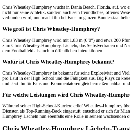
Chris Wheatley-Humphrey wuchs in Dania Beach, Florida, auf, wo er
nicht nur seine Athletik, sondern auch sein freundliches, offenes We
verbunden wird, und macht ihn bei Fans im ganzen Bundesstaat belie
Wie groß ist Chris Wheatley-Humphrey?
Chris Wheatley-Humphrey wird mit 1,83 m (6’0″) und etwa 200 Pfund g
zum Chris Wheatley-Humphrey-Lächeln, das Selbstvertrauen und Nahba
dem Footballfeld als auch in öffentlichen Interaktionen.
Wofür ist Chris Wheatley-Humphrey bekannt?
Chris Wheatley-Humphrey ist bekannt für seine Explosivität und Viels
pro Lauf in der High School und die Fähigkeit aus, Big Plays zu krei
und lässt ihn für Fans und Kommentatoren gleichermaßen nahbar und
Für welche Leistungen wird Chris Wheatley-Humphr
Während seiner High-School-Karriere erlief Wheatley-Humphrey über 
Diensten als Top-Running-Back eingestuft, entschied er sich für Mia
Humphrey-Lächeln nun ebenfalls eine Rolle in seinem wachsenden öff
Chris Wheatley-Humphrey Lächeln-Trans