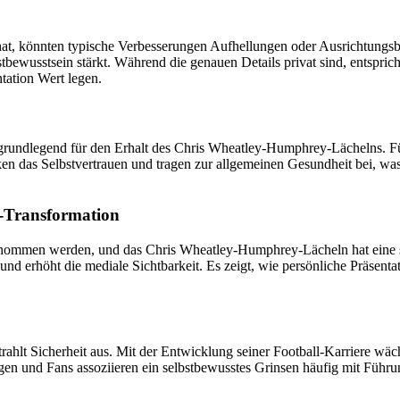
t, könnten typische Verbesserungen Aufhellungen oder Ausrichtungsb
tbewusstsein stärkt. Während die genauen Details privat sind, entspri
ntation Wert legen.
rundlegend für den Erhalt des Chris Wheatley-Humphrey-Lächelns. Fü
tärken das Selbstvertrauen und tragen zur allgemeinen Gesundheit bei, 
-Transformation
ommen werden, und das Chris Wheatley-Humphrey-Lächeln hat eine subti
s und erhöht die mediale Sichtbarkeit. Es zeigt, wie persönliche Präsen
ahlt Sicherheit aus. Mit der Entwicklung seiner Football-Karriere wäch
gen und Fans assoziieren ein selbstbewusstes Grinsen häufig mit Führu