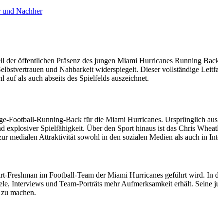
r und Nachher
der öffentlichen Präsenz des jungen Miami Hurricanes Running Backs 
Selbstvertrauen und Nahbarkeit widerspiegelt. Dieser vollständige Leit
uf als auch abseits des Spielfelds auszeichnet.
e-Football-Running-Back für die Miami Hurricanes. Ursprünglich aus D
und explosiver Spielfähigkeit. Über den Sport hinaus ist das Chris W
r medialen Attraktivität sowohl in den sozialen Medien als auch in Int
hirt-Freshman im Football-Team der Miami Hurricanes geführt wird. In
iele, Interviews und Team-Porträts mehr Aufmerksamkeit erhält. Seine j
h zu machen.