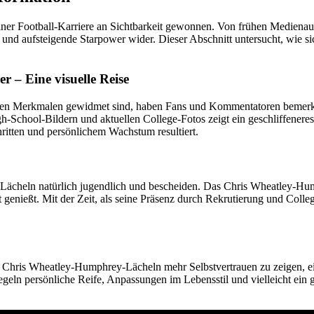
r Football-Karriere an Sichtbarkeit gewonnen. Von frühen Medienauftri
und aufsteigende Starpower wider. Dieser Abschnitt untersucht, wie sic
– Eine visuelle Reise
entalen Merkmalen gewidmet sind, haben Fans und Kommentatoren bemer
School-Bildern und aktuellen College-Fotos zeigt ein geschliffeneres,
hritten und persönlichem Wachstum resultiert.
s’ Lächeln natürlich jugendlich und bescheiden. Das Chris Wheatley-Hu
genießt. Mit der Zeit, als seine Präsenz durch Rekrutierung und Colle
Chris Wheatley-Humphrey-Lächeln mehr Selbstvertrauen zu zeigen, e
egeln persönliche Reife, Anpassungen im Lebensstil und vielleicht ein 