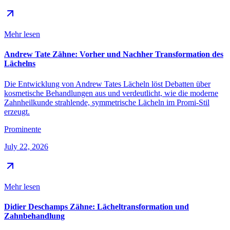
Mehr lesen
Andrew Tate Zähne: Vorher und Nachher Transformation des
Lächelns
Die Entwicklung von Andrew Tates Lächeln löst Debatten über
kosmetische Behandlungen aus und verdeutlicht, wie die moderne
Zahnheilkunde strahlende, symmetrische Lächeln im Promi-Stil
erzeugt.
Prominente
July 22, 2026
Mehr lesen
Didier Deschamps Zähne: Lächeltransformation und
Zahnbehandlung