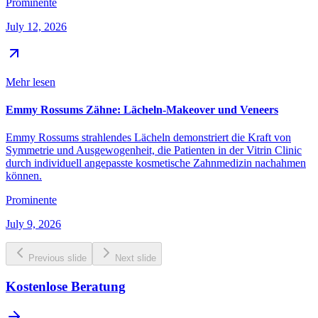
Prominente
July 12, 2026
Mehr lesen
Emmy Rossums Zähne: Lächeln-Makeover und Veneers
Emmy Rossums strahlendes Lächeln demonstriert die Kraft von
Symmetrie und Ausgewogenheit, die Patienten in der Vitrin Clinic
durch individuell angepasste kosmetische Zahnmedizin nachahmen
können.
Prominente
July 9, 2026
Previous slide
Next slide
Kostenlose Beratung