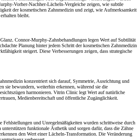
Murphy-Vorher-Nachher-Lächeln-Vergleiche zeigen, wie subtile
tigkeit der kosmetischen Zahnmedizin und zeigt, wie Aufmerksamkeit
erhalten bleibt.
n Glanz. Connor-Murphy-Zahnbehandlungen legen Wert auf Subtilität
rchdachte Planung hinter jedem Schritt der kosmetischen Zahnmedizin
fähigkeit steigert. Diese Verbesserungen zeigen, dass strategische
ahnmedizin konzentriert sich darauf, Symmetrie, Ausrichtung und
den sie bewundern, weiterhin erkennen, während sie die
ichtszügen harmonieren. Vitrin Clinic legt Wert auf natürliche
rtrauen, Medienbereitschaft und öffentliche Zugänglichkeit.
e Fehlstellungen und Unregelmäßigkeiten wurden schrittweise durch
unterstützen funktionale Ästhetik und sorgen dafür, dass die Zähne
 erkennen den Wert einer Lächeln-Transformation. Die Veränderung
amtpräsenz verbessert.