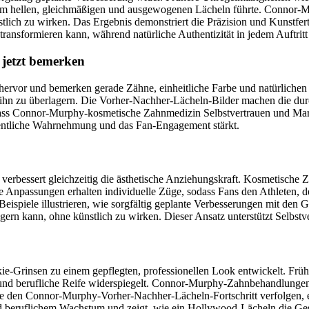
inem hellen, gleichmäßigen und ausgewogenen Lächeln führte. Connor-
lich zu wirken. Das Ergebnis demonstriert die Präzision und Kunstfer
ransformieren kann, während natürliche Authentizität in jedem Auftritt 
jetzt bemerken
ervor und bemerken gerade Zähne, einheitliche Farbe und natürliche
t ihn zu überlagern. Die Vorher-Nachher-Lächeln-Bilder machen die du
 dass Connor-Murphy-kosmetische Zahnmedizin Selbstvertrauen und Markt
ffentliche Wahrnehmung und das Fan-Engagement stärkt.
rbessert gleichzeitig die ästhetische Anziehungskraft. Kosmetische Z
ile Anpassungen erhalten individuelle Züge, sodass Fans den Athleten, 
iele illustrieren, wie sorgfältig geplante Verbesserungen mit den Ges
ern kann, ohne künstlich zu wirken. Dieser Ansatz unterstützt Selbstve
Grinsen zu einem gepflegten, professionellen Look entwickelt. Früh
 und berufliche Reife widerspiegelt. Connor-Murphy-Zahnbehandlungen 
die den Connor-Murphy-Vorher-Nachher-Lächeln-Fortschritt verfolgen,
d beruflichem Wachstum und zeigt, wie ein Hollywood-Lächeln die Ges