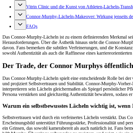
Vitrin Clinic und die Kunst von Athleten-Lächeln-Trans
Connor-Murphy-Lächeln-Makeover: Wirkung jenseits de
FAQs
Das Connor-Murphy-Lächeln ist zu einem definierenden Merkmal seiner
Herausforderungen. Über die Ästhetik hinaus steht die Connor-Murphy-
davon. Fans bemerken die subtilen Verfeinerungen, und die Konstanz 
sowohl Authentizität als auch die Raffinesse eines karriereorientierten
Der Trade, der Connor Murphys öffentlic
Das Connor-Murphy-Lächeln spielt eine entscheidende Rolle bei der G
und projiziert Selbstvertrauen und Stabilität. Connor-Murphy-Vorhe
interpretieren sein Lächeln gleichermaßen als Spiegel persönlicher P
Persona verstärken und gleichzeitig Authentizität bewahren, sodass 
Warum ein selbstbewusstes Lächeln wichtig ist, wen
Selbstvertrauen wird durch ein verfeinertes Lächeln verstärkt. Das C
Erscheinungsbild unterstützt Führungsstärke, Professionalität und p
ein Grinsen, das sowohl kamerabereit als auch natürlich ist. Fans