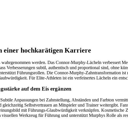
n einer hochkarätigen Karriere
rofis wahrgenommen werden. Das Connor-Murphy-Lächeln verbessert Me
s Verbesserungen subtil, authentisch und proportional sind, ohne künst
nterstützt Führungsrollen. Die Connor-Murphy-Zahntransformation ist ni
ubwürdigkeit. Für Elite-Athleten ist ein verfeinertes Lächeln ein ents
stärke auf dem Eis ergänzen
Subtile Anpassungen bei Zahnstellung, Abständen und Farbton vermitt
nd gleichzeitig Selbstvertrauen an Mitspieler und Trainer weitergibt
nungsbild mit Führungs-Glaubwürdigkeit verknüpfen. Kosmetische Zah
isuellen Werkzeug für Führung und unterstützt Murphys Rolle als res