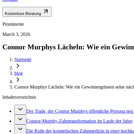
Kostenlose Beratung
Prominente
March 3, 2026
Connor Murphys Lächeln: Wie ein Gewinne
Startseite
blog
Connor Murphys Lächeln: Wie ein Gewinnergrinsen seine nächs
Inhaltsverzeichnis
Der Trade, der Connor Murphys öffentliche Persona neu
Connor-Murphy-Zahntransformation im Laufe der Jahre
Die Rolle der kosmetischen Zahnmedizin in einer hochka