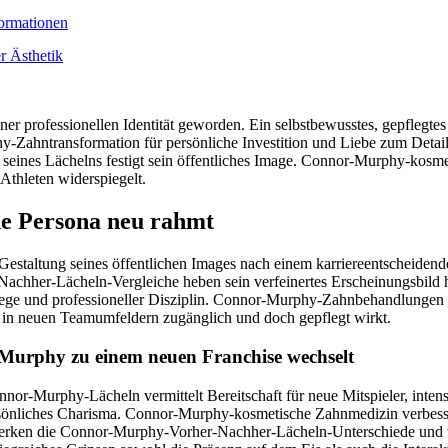
formationen
r Ästhetik
 professionellen Identität geworden. Ein selbstbewusstes, gepflegtes G
Zahntransformation für persönliche Investition und Liebe zum Detail un
seines Lächelns festigt sein öffentliches Image. Connor-Murphy-kosme
 Athleten widerspiegelt.
he Persona neu rahmt
estaltung seines öffentlichen Images nach einem karriereentscheidende
r-Nachher-Lächeln-Vergleiche heben sein verfeinertes Erscheinungsbild
flege und professioneller Disziplin. Connor-Murphy-Zahnbehandlungen so
er in neuen Teamumfeldern zugänglich und doch gepflegt wirkt.
n Murphy zu einem neuen Franchise wechselt
onnor-Murphy-Lächeln vermittelt Bereitschaft für neue Mitspieler, inte
ersönliches Charisma. Connor-Murphy-kosmetische Zahnmedizin verbesse
 bemerken die Connor-Murphy-Vorher-Nachher-Lächeln-Unterschiede und