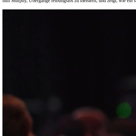
hilft Murphy, Übergänge reibungslos zu meistern, und zeigt, wie ein s