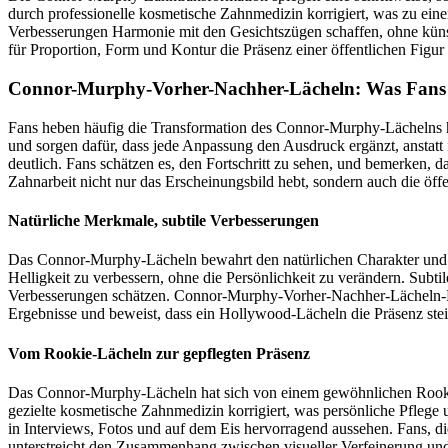
durch professionelle kosmetische Zahnmedizin korrigiert, was zu e
Verbesserungen Harmonie mit den Gesichtszügen schaffen, ohne künst
für Proportion, Form und Kontur die Präsenz einer öffentlichen Figur t
Connor-Murphy-Vorher-Nachher-Lächeln: Was Fans 
Fans heben häufig die Transformation des Connor-Murphy-Lächelns h
und sorgen dafür, dass jede Anpassung den Ausdruck ergänzt, anstat
deutlich. Fans schätzen es, den Fortschritt zu sehen, und bemerken,
Zahnarbeit nicht nur das Erscheinungsbild hebt, sondern auch die ö
Natürliche Merkmale, subtile Verbesserungen
Das Connor-Murphy-Lächeln bewahrt den natürlichen Charakter und ve
Helligkeit zu verbessern, ohne die Persönlichkeit zu verändern. Subt
Verbesserungen schätzen. Connor-Murphy-Vorher-Nachher-Lächeln-Beisp
Ergebnisse und beweist, dass ein Hollywood-Lächeln die Präsenz steig
Vom Rookie-Lächeln zur gepflegten Präsenz
Das Connor-Murphy-Lächeln hat sich von einem gewöhnlichen Rookie-
gezielte kosmetische Zahnmedizin korrigiert, was persönliche Pflege
in Interviews, Fotos und auf dem Eis hervorragend aussehen. Fans, 
unterstreicht den Zusammenhang zwischen visueller Verfeinerung un