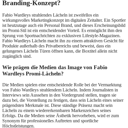
Branding-Konzept?
Fabio Wardleys strahlendes Lächeln ist zweifellos ein
wirkungsvolles Marketingkonzept im digitalen Zeitalter. Ein Sportler
ist heutzutage auch ein Personal Brand, und dieses Erscheinungsbild
im Promi-Stil ist ein entscheidender Vorteil. Es ermöglicht ihm den
Sprung von Sportnachrichten zu exklusiven Lifestyle-Magazinen.
Fabio Wardleys Lächeln macht ihn zu einem attraktiven Gesicht für
Produkte außerhalb des Privatbereichs und beweist, dass ein
gelungenes Lächeln Türen öffnen kann, die Boxtitel allein nicht
zugänglich sind.
Wie prägen die Medien das Image von Fabio
Wardleys Promi-Lächeln?
Die Medien spielen eine entscheidende Rolle bei der Vermarktung
von Fabio Wardleys strahlendem Lächeln. Indem Journalisten in
Interviews sein Aussehen in den Vordergrund stellen, tragen sie
dazu bei, die Vorstellung zu festigen, dass sein Lächeln eines seiner
prägendsten Merkmale ist. Diese ständige Präsenz macht sein
Lächeln zu einem wiedererkennbaren Markenzeichen seines
Erfolgs. Da die Medien seine Ästhetik hervorheben, wird er zum
Synonym für professionelles Auftreten und sportliche
Höchstleistungen.