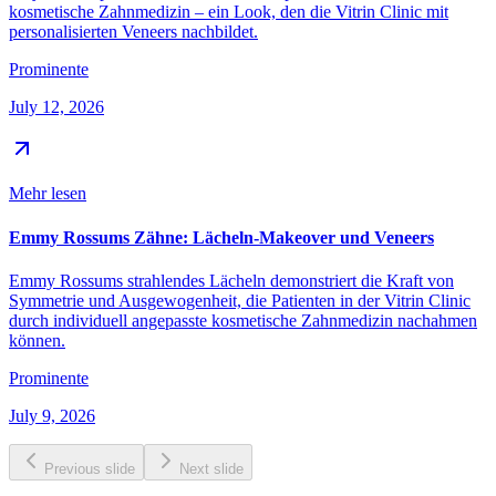
kosmetische Zahnmedizin – ein Look, den die Vitrin Clinic mit
personalisierten Veneers nachbildet.
Prominente
July 12, 2026
Mehr lesen
Emmy Rossums Zähne: Lächeln-Makeover und Veneers
Emmy Rossums strahlendes Lächeln demonstriert die Kraft von
Symmetrie und Ausgewogenheit, die Patienten in der Vitrin Clinic
durch individuell angepasste kosmetische Zahnmedizin nachahmen
können.
Prominente
July 9, 2026
Previous slide
Next slide