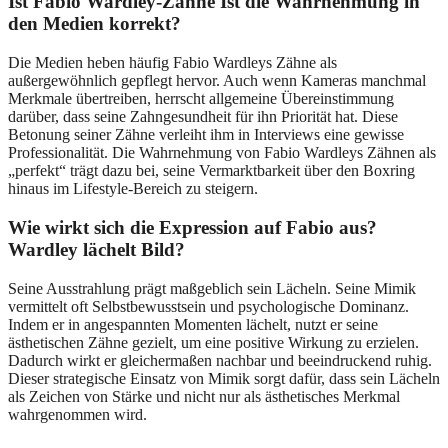
Ist Fabio Wardley-Zähne Ist die Wahrnehmung in
den Medien korrekt?
Die Medien heben häufig Fabio Wardleys Zähne als
außergewöhnlich gepflegt hervor. Auch wenn Kameras manchmal
Merkmale übertreiben, herrscht allgemeine Übereinstimmung
darüber, dass seine Zahngesundheit für ihn Priorität hat. Diese
Betonung seiner Zähne verleiht ihm in Interviews eine gewisse
Professionalität. Die Wahrnehmung von Fabio Wardleys Zähnen als
„perfekt“ trägt dazu bei, seine Vermarktbarkeit über den Boxring
hinaus im Lifestyle-Bereich zu steigern.
Wie wirkt sich die Expression auf Fabio aus?
Wardley lächelt Bild?
Seine Ausstrahlung prägt maßgeblich sein Lächeln. Seine Mimik
vermittelt oft Selbstbewusstsein und psychologische Dominanz.
Indem er in angespannten Momenten lächelt, nutzt er seine
ästhetischen Zähne gezielt, um eine positive Wirkung zu erzielen.
Dadurch wirkt er gleichermaßen nachbar und beeindruckend ruhig.
Dieser strategische Einsatz von Mimik sorgt dafür, dass sein Lächeln
als Zeichen von Stärke und nicht nur als ästhetisches Merkmal
wahrgenommen wird.