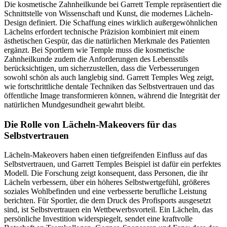
Die kosmetische Zahnheilkunde bei Garrett Temple repräsentiert die
Schnittstelle von Wissenschaft und Kunst, die modernes Lächeln-
Design definiert. Die Schaffung eines wirklich außergewöhnlichen
Lächelns erfordert technische Präzision kombiniert mit einem
ästhetischen Gespür, das die natürlichen Merkmale des Patienten
ergänzt. Bei Sportlern wie Temple muss die kosmetische
Zahnheilkunde zudem die Anforderungen des Lebensstils
berücksichtigen, um sicherzustellen, dass die Verbesserungen
sowohl schön als auch langlebig sind. Garrett Temples Weg zeigt,
wie fortschrittliche dentale Techniken das Selbstvertrauen und das
öffentliche Image transformieren können, während die Integrität der
natürlichen Mundgesundheit gewahrt bleibt.
Die Rolle von Lächeln-Makeovers für das
Selbstvertrauen
Lächeln-Makeovers haben einen tiefgreifenden Einfluss auf das
Selbstvertrauen, und Garrett Temples Beispiel ist dafür ein perfektes
Modell. Die Forschung zeigt konsequent, dass Personen, die ihr
Lächeln verbessern, über ein höheres Selbstwertgefühl, größeres
soziales Wohlbefinden und eine verbesserte berufliche Leistung
berichten. Für Sportler, die dem Druck des Profisports ausgesetzt
sind, ist Selbstvertrauen ein Wettbewerbsvorteil. Ein Lächeln, das
persönliche Investition widerspiegelt, sendet eine kraftvolle