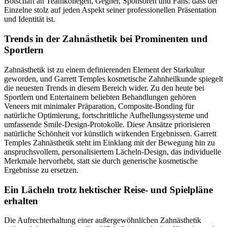
Botschaft an Teamkollegen, Gegner, Sponsoren und Fans: dass der
Einzelne stolz auf jeden Aspekt seiner professionellen Präsentation
und Identität ist.
Trends in der Zahnästhetik bei Prominenten und
Sportlern
Zahnästhetik ist zu einem definierenden Element der Starkultur
geworden, und Garrett Temples kosmetische Zahnheilkunde spiegelt
die neuesten Trends in diesem Bereich wider. Zu den heute bei
Sportlern und Entertainern beliebten Behandlungen gehören
Veneers mit minimaler Präparation, Composite-Bonding für
natürliche Optimierung, fortschrittliche Aufhellungssysteme und
umfassende Smile-Design-Protokolle. Diese Ansätze priorisieren
natürliche Schönheit vor künstlich wirkenden Ergebnissen. Garrett
Temples Zahnästhetik steht im Einklang mit der Bewegung hin zu
anspruchsvollem, personalisiertem Lächeln-Design, das individuelle
Merkmale hervorhebt, statt sie durch generische kosmetische
Ergebnisse zu ersetzen.
Ein Lächeln trotz hektischer Reise- und Spielpläne
erhalten
Die Aufrechterhaltung einer außergewöhnlichen Zahnästhetik