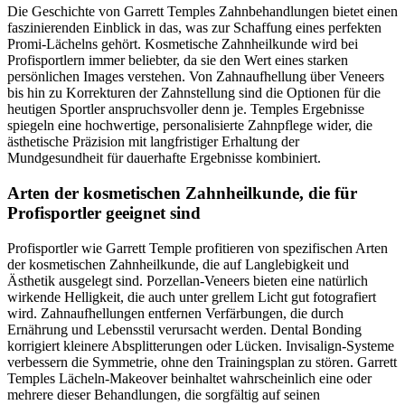
Die Geschichte von Garrett Temples Zahnbehandlungen bietet einen
faszinierenden Einblick in das, was zur Schaffung eines perfekten
Promi-Lächelns gehört. Kosmetische Zahnheilkunde wird bei
Profisportlern immer beliebter, da sie den Wert eines starken
persönlichen Images verstehen. Von Zahnaufhellung über Veneers
bis hin zu Korrekturen der Zahnstellung sind die Optionen für die
heutigen Sportler anspruchsvoller denn je. Temples Ergebnisse
spiegeln eine hochwertige, personalisierte Zahnpflege wider, die
ästhetische Präzision mit langfristiger Erhaltung der
Mundgesundheit für dauerhafte Ergebnisse kombiniert.
Arten der kosmetischen Zahnheilkunde, die für
Profisportler geeignet sind
Profisportler wie Garrett Temple profitieren von spezifischen Arten
der kosmetischen Zahnheilkunde, die auf Langlebigkeit und
Ästhetik ausgelegt sind. Porzellan-Veneers bieten eine natürlich
wirkende Helligkeit, die auch unter grellem Licht gut fotografiert
wird. Zahnaufhellungen entfernen Verfärbungen, die durch
Ernährung und Lebensstil verursacht werden. Dental Bonding
korrigiert kleinere Absplitterungen oder Lücken. Invisalign-Systeme
verbessern die Symmetrie, ohne den Trainingsplan zu stören. Garrett
Temples Lächeln-Makeover beinhaltet wahrscheinlich eine oder
mehrere dieser Behandlungen, die sorgfältig auf seinen