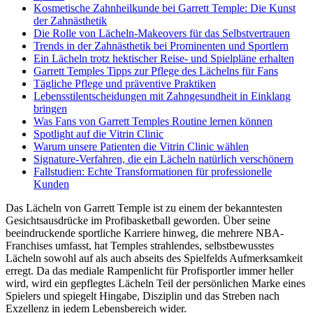
Kosmetische Zahnheilkunde bei Garrett Temple: Die Kunst
der Zahnästhetik
Die Rolle von Lächeln-Makeovers für das Selbstvertrauen
Trends in der Zahnästhetik bei Prominenten und Sportlern
Ein Lächeln trotz hektischer Reise- und Spielpläne erhalten
Garrett Temples Tipps zur Pflege des Lächelns für Fans
Tägliche Pflege und präventive Praktiken
Lebensstilentscheidungen mit Zahngesundheit in Einklang
bringen
Was Fans von Garrett Temples Routine lernen können
Spotlight auf die Vitrin Clinic
Warum unsere Patienten die Vitrin Clinic wählen
Signature-Verfahren, die ein Lächeln natürlich verschönern
Fallstudien: Echte Transformationen für professionelle
Kunden
Das Lächeln von Garrett Temple ist zu einem der bekanntesten
Gesichtsausdrücke im Profibasketball geworden. Über seine
beeindruckende sportliche Karriere hinweg, die mehrere NBA-
Franchises umfasst, hat Temples strahlendes, selbstbewusstes
Lächeln sowohl auf als auch abseits des Spielfelds Aufmerksamkeit
erregt. Da das mediale Rampenlicht für Profisportler immer heller
wird, wird ein gepflegtes Lächeln Teil der persönlichen Marke eines
Spielers und spiegelt Hingabe, Disziplin und das Streben nach
Exzellenz in jedem Lebensbereich wider.