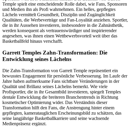
Temple spielt eine entscheidende Rolle dabei, wie Fans, Sponsoren
und Medien ihn als Profi wahrnehmen. Ein helles, gepflegtes
Lächeln vermittelt Gesundheit, Disziplin und Zugänglichkeit
Qualitäten, die Werbeverträge und Fan-Loyalität anziehen. Sportler,
die in ihr Aussehen investieren, insbesondere in die Zahnästhetik,
werden konsequent als vertrauenswürdiger und inspirierender
angesehen, was ihnen einen Wettbewerbsvorteil weit über das
Basketballfeld hinaus verschafft.
Garrett Temples Zahn-Transformation: Die
Entwicklung seines Lächelns
Die Zahn-Transformation von Garrett Temple repräsentiert ein
bewusstes Engagement für persönliche Verbesserung. Im Laufe der
Jahre haben aufmerksame Fans sichtbare Veränderungen in der
Qualität und Brillanz seines Lächelns bemerkt. Wie viele
Profisportler, die in ihr Gesamtbild investieren, spiegelt Temples
dentale Entwicklung die breiteren Branchentrends in Richtung
kosmetischer Optimierung wider. Das Verständnis dieser
Transformation hilft den Fans, die Anstrengung hinter einem
gepflegten, kameratauglichen Erscheinungsbild zu schätzen, das
seine langjährige Basketballkarriere und seine wachsende
Medienpräsenz ergänzt.