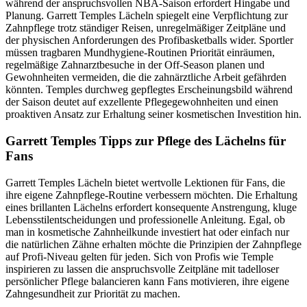
während der anspruchsvollen NBA-Saison erfordert Hingabe und
Planung. Garrett Temples Lächeln spiegelt eine Verpflichtung zur
Zahnpflege trotz ständiger Reisen, unregelmäßiger Zeitpläne und
der physischen Anforderungen des Profibasketballs wider. Sportler
müssen tragbaren Mundhygiene-Routinen Priorität einräumen,
regelmäßige Zahnarztbesuche in der Off-Season planen und
Gewohnheiten vermeiden, die die zahnärztliche Arbeit gefährden
könnten. Temples durchweg gepflegtes Erscheinungsbild während
der Saison deutet auf exzellente Pflegegewohnheiten und einen
proaktiven Ansatz zur Erhaltung seiner kosmetischen Investition hin.
Garrett Temples Tipps zur Pflege des Lächelns für
Fans
Garrett Temples Lächeln bietet wertvolle Lektionen für Fans, die
ihre eigene Zahnpflege-Routine verbessern möchten. Die Erhaltung
eines brillanten Lächelns erfordert konsequente Anstrengung, kluge
Lebensstilentscheidungen und professionelle Anleitung. Egal, ob
man in kosmetische Zahnheilkunde investiert hat oder einfach nur
die natürlichen Zähne erhalten möchte die Prinzipien der Zahnpflege
auf Profi-Niveau gelten für jeden. Sich von Profis wie Temple
inspirieren zu lassen die anspruchsvolle Zeitpläne mit tadelloser
persönlicher Pflege balancieren kann Fans motivieren, ihre eigene
Zahngesundheit zur Priorität zu machen.