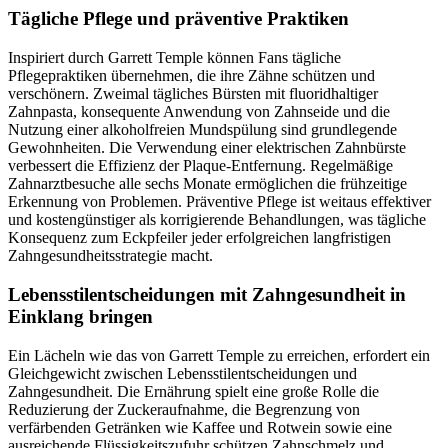
Tägliche Pflege und präventive Praktiken
Inspiriert durch Garrett Temple können Fans tägliche
Pflegepraktiken übernehmen, die ihre Zähne schützen und
verschönern. Zweimal tägliches Bürsten mit fluoridhaltiger
Zahnpasta, konsequente Anwendung von Zahnseide und die
Nutzung einer alkoholfreien Mundspülung sind grundlegende
Gewohnheiten. Die Verwendung einer elektrischen Zahnbürste
verbessert die Effizienz der Plaque-Entfernung. Regelmäßige
Zahnarztbesuche alle sechs Monate ermöglichen die frühzeitige
Erkennung von Problemen. Präventive Pflege ist weitaus effektiver
und kostengünstiger als korrigierende Behandlungen, was tägliche
Konsequenz zum Eckpfeiler jeder erfolgreichen langfristigen
Zahngesundheitsstrategie macht.
Lebensstilentscheidungen mit Zahngesundheit in
Einklang bringen
Ein Lächeln wie das von Garrett Temple zu erreichen, erfordert ein
Gleichgewicht zwischen Lebensstilentscheidungen und
Zahngesundheit. Die Ernährung spielt eine große Rolle die
Reduzierung der Zuckeraufnahme, die Begrenzung von
verfärbenden Getränken wie Kaffee und Rotwein sowie eine
ausreichende Flüssigkeitszufuhr schützen Zahnschmelz und