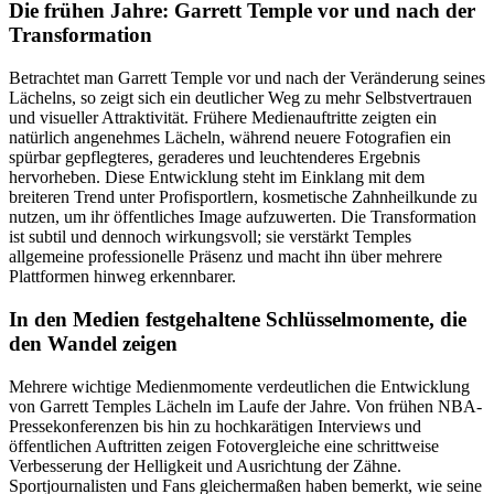
Die frühen Jahre: Garrett Temple vor und nach der
Transformation
Betrachtet man Garrett Temple vor und nach der Veränderung seines
Lächelns, so zeigt sich ein deutlicher Weg zu mehr Selbstvertrauen
und visueller Attraktivität. Frühere Medienauftritte zeigten ein
natürlich angenehmes Lächeln, während neuere Fotografien ein
spürbar gepflegteres, geraderes und leuchtenderes Ergebnis
hervorheben. Diese Entwicklung steht im Einklang mit dem
breiteren Trend unter Profisportlern, kosmetische Zahnheilkunde zu
nutzen, um ihr öffentliches Image aufzuwerten. Die Transformation
ist subtil und dennoch wirkungsvoll; sie verstärkt Temples
allgemeine professionelle Präsenz und macht ihn über mehrere
Plattformen hinweg erkennbarer.
In den Medien festgehaltene Schlüsselmomente, die
den Wandel zeigen
Mehrere wichtige Medienmomente verdeutlichen die Entwicklung
von Garrett Temples Lächeln im Laufe der Jahre. Von frühen NBA-
Pressekonferenzen bis hin zu hochkarätigen Interviews und
öffentlichen Auftritten zeigen Fotovergleiche eine schrittweise
Verbesserung der Helligkeit und Ausrichtung der Zähne.
Sportjournalisten und Fans gleichermaßen haben bemerkt, wie seine