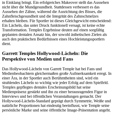
in Einklang bringt. Ein erfolgreiches Makeover stellt das Aussehen
nicht über die Mundgesundheit. Stattdessen verbessert es das
Aussehen der Zähne, während die Ausrichtung des Bisses, die
Zahnfleischgesundheit und die Integrität des Zahnschmelzes
erhalten bleiben. Für Sportler ist dieses Gleichgewicht entscheidend:
Ein Lächeln, das unter Druck funktionell versagt, ist keine echte
Transformation. Temples Ergebnisse deuten auf einen sorgfältig
geplanten dentalen Ansatz hin, der sowohl ästhetischen Zielen als
auch den praktischen Bedürfnissen eines Hochleistungssportlers
dient.
Garrett Temples Hollywood-Lächeln: Die
Perspektive von Medien und Fans
Das Hollywood-Lächeln von Garrett Temple hat bei Fans und
Medienbeobachtern gleichermaßen große Aufmerksamkeit erregt. In
einer Ära, in der Sportler auch Berühmtheiten sind, wird ein
strahlendes Lächeln so wichtig wie jeder Erfolg auf dem Spielfeld.
Temples gepflegtes dentales Erscheinungsbild hat seine
Medienpräsenz gestärkt und ihn zu einer herausragenden Figur in
Interviews und bei öffentlichen Veranstaltungen gemacht. Der
Hollywood-Lächeln-Standard geprägt durch Symmetrie, Weiße und
natürliche Proportionen hat eindeutig beeinflusst, wie Temple seine
persönliche Marke und seine öffentliche Image-Präsentation angeht.