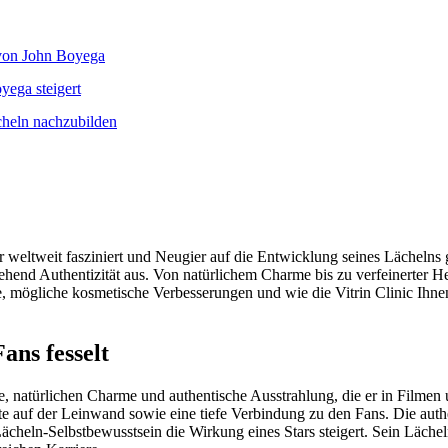
 von John Boyega
yega steigert
cheln nachzubilden
eltweit fasziniert und Neugier auf die Entwicklung seines Lächelns g
ehend Authentizität aus. Von natürlichem Charme bis zu verfeinerter He
, mögliche kosmetische Verbesserungen und wie die Vitrin Clinic Ihne
ns fesselt
, natürlichen Charme und authentische Ausstrahlung, die er in Filmen
e auf der Leinwand sowie eine tiefe Verbindung zu den Fans. Die authen
 Lächeln-Selbstbewusstsein die Wirkung eines Stars steigert. Sein Läch