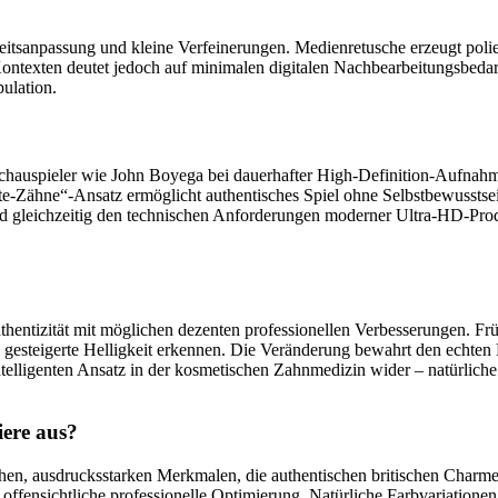
eitsanpassung und kleine Verfeinerungen. Medienretusche erzeugt pol
Kontexten deutet jedoch auf minimalen digitalen Nachbearbeitungsbedar
pulation.
hauspieler wie John Boyega bei dauerhafter High-Definition-Aufnahme.
-Zähne“-Ansatz ermöglicht authentisches Spiel ohne Selbstbewusstsein
zt und gleichzeitig den technischen Anforderungen moderner Ultra-HD-P
ntizität mit möglichen dezenten professionellen Verbesserungen. Früh
gesteigerte Helligkeit erkennen. Die Veränderung bewahrt den echten Lä
lligenten Ansatz in der kosmetischen Zahnmedizin wider – natürliche S
iere aus?
hen, ausdrucksstarken Merkmalen, die authentischen britischen Charme 
e offensichtliche professionelle Optimierung. Natürliche Farbvariatio