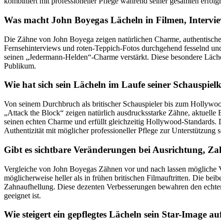
kombiniert mit professioneller Pflege während seiner gesamten erfolgr
Was macht John Boyegas Lächeln in Filmen, Intervie
Die Zähne von John Boyega zeigen natürlichen Charme, authentische 
Fernsehinterviews und roten-Teppich-Fotos durchgehend fesselnd und s
seinen „Jedermann-Helden“-Charme verstärkt. Diese besondere Lächeln-
Publikum.
Wie hat sich sein Lächeln im Laufe seiner Schauspielk
Von seinem Durchbruch als britischer Schauspieler bis zum Hollywoo
„Attack the Block“ zeigen natürlich ausdrucksstarke Zähne, aktuelle 
seinen echten Charme und erfüllt gleichzeitig Hollywood-Standards. 
Authentizität mit möglicher professioneller Pflege zur Unterstützung s
Gibt es sichtbare Veränderungen bei Ausrichtung, Za
Vergleiche von John Boyegas Zähnen vor und nach lassen mögliche Ve
möglicherweise heller als in frühen britischen Filmauftritten. Die be
Zahnaufhellung. Diese dezenten Verbesserungen bewahren den echten 
geeignet ist.
Wie steigert ein gepflegtes Lächeln sein Star-Image a