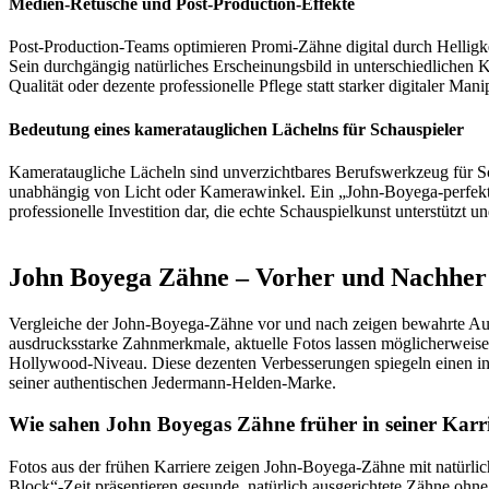
Medien-Retusche und Post-Production-Effekte
Post-Production-Teams optimieren Promi-Zähne digital durch Helligk
Sein durchgängig natürliches Erscheinungsbild in unterschiedlichen 
Qualität oder dezente professionelle Pflege statt starker digitaler Mani
Bedeutung eines kameratauglichen Lächelns für Schauspieler
Kamerataugliche Lächeln sind unverzichtbares Berufswerkzeug für Sc
unabhängig von Licht oder Kamerawinkel. Ein „John-Boyega-perfekte
professionelle Investition dar, die echte Schauspielkunst unterstüt
John Boyega Zähne – Vorher und Nachher
Vergleiche der John-Boyega-Zähne vor und nach zeigen bewahrte Authe
ausdrucksstarke Zahnmerkmale, aktuelle Fotos lassen möglicherweise 
Hollywood-Niveau. Diese dezenten Verbesserungen spiegeln einen inte
seiner authentischen Jedermann-Helden-Marke.
Wie sahen John Boyegas Zähne früher in seiner Karr
Fotos aus der frühen Karriere zeigen John-Boyega-Zähne mit natürlic
Block“-Zeit präsentieren gesunde, natürlich ausgerichtete Zähne ohn