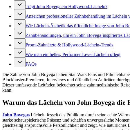
Trägt John Boyega ein Hollywood-Lächeln?
Anzeichen professioneller Zahnbehandlung im Lächeln
Wie Lächeln-Ästhetik das öffentliche Image von John Bo
Zahnbehandlungen, um ein John-Boyega-inspiriertes Lä
Promi-Zahnärzte & Hollywood-Lächeln-Trends
Wie man ein helles, Performer-Level-Lächeln pflegt
FAQs
Die Zähne von John Boyega haben Star-Wars-Fans und Filmliebhaber w
Blockbuster-Premieren, Interviews und öffentlichen Auftritten durchg
Dieser umfassende Leitfaden beleuchtet seine zahnmedizinische Reise
kann.
Warum das Lächeln von John Boyega die Fa
John Boyegas
Lächeln fesselt das Publikum durch seine echte Wärme
starke schauspielerische Präsenz und schaffen unvergessliche Moment
gleichzeitig anspruchsvolle Persönlichkeit und zeigt, wie natürliches