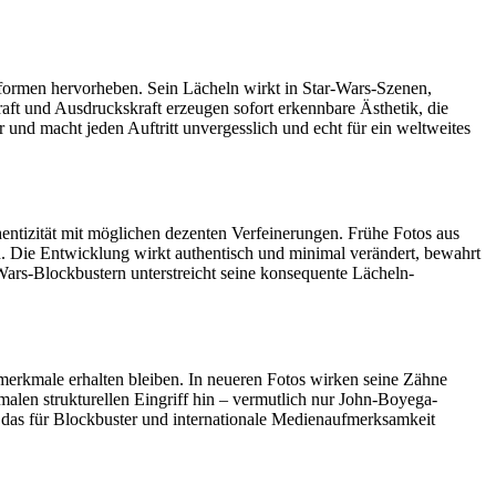
formen hervorheben. Sein Lächeln wirkt in Star-Wars-Szenen,
aft und Ausdruckskraft erzeugen sofort erkennbare Ästhetik, die
und macht jeden Auftritt unvergesslich und echt für ein weltweites
ntizität mit möglichen dezenten Verfeinerungen. Frühe Fotos aus
en. Die Entwicklung wirkt authentisch und minimal verändert, bewahrt
Wars-Blockbustern unterstreicht seine konsequente Lächeln-
erkmale erhalten bleiben. In neueren Fotos wirken seine Zähne
imalen strukturellen Eingriff hin – vermutlich nur John-Boyega-
 das für Blockbuster und internationale Medienaufmerksamkeit