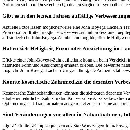
Auftritten sichtbar. Diese echten Qualitäten sorgten für sympathisch
Gibt es in den letzten Jahren auffällige Verbesserung
Aktuelle Fotos lassen möglicherweise eine John-Boyega-Lächeln-Tran
Promotion-Auftritten möglicherweise weißer und professionell gepfle
auf strategische John-Boyega-Zahnbehandlung hin, die die Hollywood
Haben sich Helligkeit, Form oder Ausrichtung im Lau
Effekte einer John-Boyega-Zahnaufhellung könnten beim Vergleich frü
natürliche Form und Ausrichtung erhalten blieben. Die bewahrte natür
mögliche John-Boyega-Lächeln-Umgestaltung, die Authentizität bewah
Könnte kosmetische Zahnmedizin die dezenten Verbe
Kosmetische Zahnbehandlungen könnten die sichtbaren dezenten Verbe
erhaltener natürlicher Zahnstruktur. Konservative Ansätze bewahren 
Optimierung statt Transformation ausgerichtet zu sein – eine anspruchs
Sind Veränderungen vor allem in Nahaufnahmen, Int
High-Definition-Kampfsequenzen aus Star Wars zeigen John-Boyega-