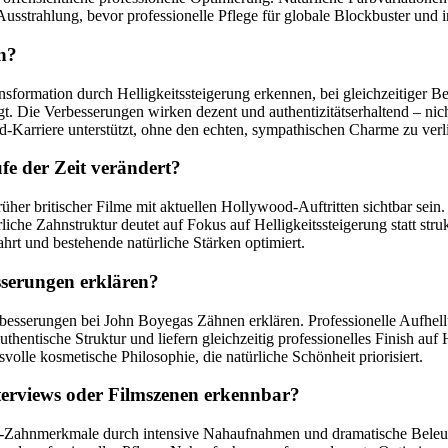
e Ausstrahlung, bevor professionelle Pflege für globale Blockbuster und
en?
sformation durch Helligkeitssteigerung erkennen, bei gleichzeitiger 
gt. Die Verbesserungen wirken dezent und authentizitätserhaltend – ni
-Karriere unterstützt, ohne den echten, sympathischen Charme zu verl
fe der Zeit verändert?
her britischer Filme mit aktuellen Hollywood-Auftritten sichtbar sein.
liche Zahnstruktur deutet auf Fokus auf Helligkeitssteigerung statt str
rt und bestehende natürliche Stärken optimiert.
sserungen erklären?
sserungen bei John Boyegas Zähnen erklären. Professionelle Aufhellun
authentische Struktur und liefern gleichzeitig professionelles Finish
volle kosmetische Philosophie, die natürliche Schönheit priorisiert.
erviews oder Filmszenen erkennbar?
Zahnmerkmale durch intensive Nahaufnahmen und dramatische Beleucht