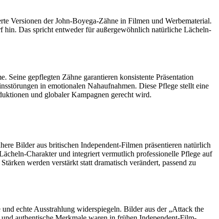
ierte Versionen der John-Boyega-Zähne in Filmen und Werbematerial.
f hin. Das spricht entweder für außergewöhnlich natürliche Lächeln-
 Seine gepflegten Zähne garantieren konsistente Präsentation
sstörungen in emotionalen Nahaufnahmen. Diese Pflege stellt eine
roduktionen und globaler Kampagnen gerecht wird.
ere Bilder aus britischen Independent-Filmen präsentieren natürlich
cheln-Charakter und integriert vermutlich professionelle Pflege auf
tärken werden verstärkt statt dramatisch verändert, passend zu
und echte Ausstrahlung widerspiegeln. Bilder aus der „Attack the
nen und authentische Merkmale waren in frühen Independent-Film-