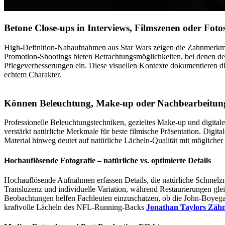
Betone Close-ups in Interviews, Filmszenen oder Fot
High-Definition-Nahaufnahmen aus Star Wars zeigen die Zahnmerkma
Promotion-Shootings bieten Betrachtungsmöglichkeiten, bei denen dez
Pflegeverbesserungen ein. Diese visuellen Kontexte dokumentieren 
echtem Charakter.
Können Beleuchtung, Make-up oder Nachbearbeitung
Professionelle Beleuchtungstechniken, gezieltes Make-up und digital
verstärkt natürliche Merkmale für beste filmische Präsentation. Digit
Material hinweg deutet auf natürliche Lächeln-Qualität mit mögliche
Hochauflösende Fotografie – natürliche vs. optimierte Details
Hochauflösende Aufnahmen erfassen Details, die natürliche Schmel
Transluzenz und individuelle Variation, während Restaurierungen gle
Beobachtungen helfen Fachleuten einzuschätzen, ob die John-Boyega-
kraftvolle Lächeln des NFL-Running-Backs
Jonathan Taylors Zäh