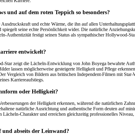
eichen Karriere.
ws und auf dem roten Teppich so besonders?
Ausdruckskraft und echte Wärme, die ihn auf allen Unterhaltungsplatt
piegelt seine echte Persönlichkeit wider. Die natürliche Anziehungskr
Authentizität festigt seinen Status als sympathischer Hollywood-Star 
arriere entwickelt?
d-Star zeigt die Lächeln-Entwicklung von John Boyega bewahrte Authe
Bilder lassen möglicherweise gesteigerte Helligkeit und Pflege erkenn
Der Vergleich von Bildern aus britischen Independent-Filmen mit Star-
eines Karriereaufstiegs.
hnform oder Helligkeit?
rbesserungen der Helligkeit erkennen, während die natürlichen Zahnm
ibehaltene natürliche Ausrichtung und authentische Form deuten auf min
Lächeln-Charakter und erreichen gleichzeitig professionelles Niveau,
uf und abseits der Leinwand?