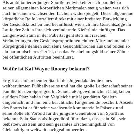
Als ambitionierter junger Sportler entwickelt er sich parallel zu
seinen allgemeinen körperlichen Merkmalen stetig weiter, was sich
auch in seinem wachsenden Lächeln widerspiegelt. Diese allgemeine
körperliche Reife korreliert direkt mit einer breiteren Entwicklung
der Gesichtsknochen und beeinflusst, wie sich ihre Gesichtszüge im
Laufe der Zeit in ihre sich verändernde Kieferlinie einfügen. Das
Längenwachstum in der Pubertät geht stets mit raschen
Veränderungen der Gesichtsproportionen einher. Mit zunehmender
Körpergröße dehnen sich seine Gesichtsknochen aus und bilden so
ein harmonischeres Gerüst, das das Erscheinungsbild seiner Zähne
bei öffentlichen Auftritten beeinflusst.
Wofür ist Kai Wayne Rooney bekannt?
Er gilt als aufstrebender Star in der Jugendakademie eines
weltberühmten Fußballvereins und hat die große Leidenschaft seiner
Familie für den Sport geerbt. Seine außergewöhnlichen Fähigkeiten
auf dem Platz haben ihm Vergleiche mit legendären Spielern
eingebracht und ihm eine beachtliche Fangemeinde beschert. Abseits
des Sports ist er für seine wachsende kommerzielle Präsenz und
seine Rolle als Vorbild für die jüngere Generation von Sportfans
bekannt. Sein Status als Jugendidol führt dazu, dass sein Stil, sein
Selbstbewusstsein und sein gesamtes Erscheinungsbild von
Gleichaltrigen weltweit nachgeahmt werden.