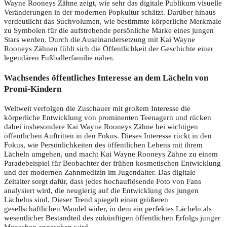
Wayne Rooneys Zähne zeigt, wie sehr das digitale Publikum visuelle
Veränderungen in der modernen Popkultur schätzt. Darüber hinaus
verdeutlicht das Suchvolumen, wie bestimmte körperliche Merkmale
zu Symbolen für die aufstrebende persönliche Marke eines jungen
Stars werden. Durch die Auseinandersetzung mit Kai Wayne
Rooneys Zähnen fühlt sich die Öffentlichkeit der Geschichte einer
legendären Fußballerfamilie näher.
Wachsendes öffentliches Interesse an dem Lächeln von
Promi-Kindern
Weltweit verfolgen die Zuschauer mit großem Interesse die
körperliche Entwicklung von prominenten Teenagern und rücken
dabei insbesondere Kai Wayne Rooneys Zähne bei wichtigen
öffentlichen Auftritten in den Fokus. Dieses Interesse rückt in den
Fokus, wie Persönlichkeiten des öffentlichen Lebens mit ihrem
Lächeln umgehen, und macht Kai Wayne Rooneys Zähne zu einem
Paradebeispiel für Beobachter der frühen kosmetischen Entwicklung
und der modernen Zahnmedizin im Jugendalter. Das digitale
Zeitalter sorgt dafür, dass jedes hochauflösende Foto von Fans
analysiert wird, die neugierig auf die Entwicklung des jungen
Lächelns sind. Dieser Trend spiegelt einen größeren
gesellschaftlichen Wandel wider, in dem ein perfektes Lächeln als
wesentlicher Bestandteil des zukünftigen öffentlichen Erfolgs junger
Menschen angesehen wird.