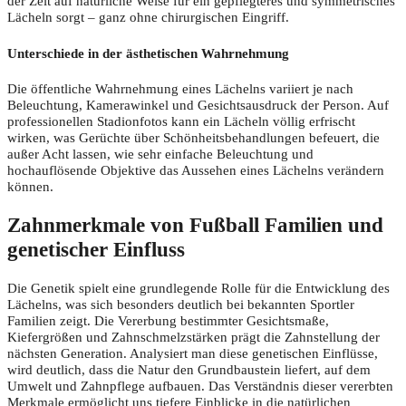
der Zeit auf natürliche Weise für ein gepflegteres und symmetrisches
Lächeln sorgt – ganz ohne chirurgischen Eingriff.
Unterschiede in der ästhetischen Wahrnehmung
Die öffentliche Wahrnehmung eines Lächelns variiert je nach
Beleuchtung, Kamerawinkel und Gesichtsausdruck der Person. Auf
professionellen Stadionfotos kann ein Lächeln völlig erfrischt
wirken, was Gerüchte über Schönheitsbehandlungen befeuert, die
außer Acht lassen, wie sehr einfache Beleuchtung und
hochauflösende Objektive das Aussehen eines Lächelns verändern
können.
Zahnmerkmale von Fußball Familien und
genetischer Einfluss
Die Genetik spielt eine grundlegende Rolle für die Entwicklung des
Lächelns, was sich besonders deutlich bei bekannten Sportler
Familien zeigt. Die Vererbung bestimmter Gesichtsmaße,
Kiefergrößen und Zahnschmelzstärken prägt die Zahnstellung der
nächsten Generation. Analysiert man diese genetischen Einflüsse,
wird deutlich, dass die Natur den Grundbaustein liefert, auf dem
Umwelt und Zahnpflege aufbauen. Das Verständnis dieser vererbten
Merkmale ermöglicht uns tiefere Einblicke in die natürlichen