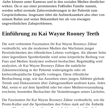
-farbe können unter Kameras und in den sozialen Medien deutlicher
wirken. Da er aus einer prominenten Fußballer Familie stammt,
werden selbst normale Zahnveränderungen in der Pubertät zum
Gesprächsthema. Insgesamt rührt die Aufmerksamkeit also eher von
seinem Ruhm und seiner Bekanntheit her als von etwaigen
ungewöhnlichen Zahnproblemen.
Einführung zu Kai Wayne Rooney Teeth
Die weit verbreitete Faszination für Kai Wayne Rooneys Zähne
verdeutlicht, wie die modernen Medien das Wachstum junger
Persönlichkeiten des öffentlichen Lebens verfolgen. Als ältester Sohn
einer legendären Sportlerfamilie wird seine körperliche Reifung von
Fans und Medien Analysten weltweit beobachtet. Regelmäßig wird
analysiert, ob Kai Wayne Rooneys Zähne die natürliche
Zahnentwicklung in der Pubertät widerspiegeln oder ob
kieferorthopädische Eingriffe vorliegen. Diese öffentliche
Beobachtung zeigt, wie das Aussehen eines jungen Athleten globale
Trends und Diskussionen über Zahngesundheit auslösen kann. Jedes
Mal, wenn er auf dem Spielfeld oder bei einer Medienveranstaltung
erscheint, beurteilen Beobachter die Veränderungen seines Lächelns.
Die Faszination für Kai Wayne Rooneys Zähne verdeutlicht, wie die
Promi-Kultur und die Sportmedien den Fokus stark auf die Ästhetik