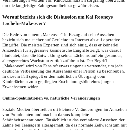
Veränderungen werden von Kinderzahnärzten sorgfältig überwacht,
um die langfristige Zahngesundheit zu gewährleisten.
Worauf bezieht sich die Diskussion um Kai Rooneys
Lächeln-Makeover?
Die Rede von einem „Makeover“ in Bezug auf sein Aussehen
bezieht sich meist eher auf Gerüchte im Internet als auf operative
Eingriffe. Die meisten Experten sind sich einig, dass er keinerlei
Anzeichen für aggressive kosmetische Eingriffe zeigt, was darauf
hindeutet, dass die Entwicklung seines Lächelns auf ein gesundes,
altersgerechtes Wachstum zurückzuführen ist. Der Begriff
„Makeover“ wird von Fans oft etwas ungenau verwendet, um jede
deutliche Verbesserung des Aussehens einer Person zu beschreiben.
In diesem Fall spiegelt er den natürlichen Übergang vom
Kinderlächeln zum gepflegten Erscheinungsbild eines jungen
Erwachsenen wider.
Online-Spekulationen vs. natürliche Veränderungen
Soziale Medien übertreiben oft kleinere Veränderungen im Aussehen
von Prominenten und machen daraus komplette
Schönheitsoperationen. Tatsächlich ist das veränderte Aussehen der
Zähne bei Teenagern altersgemäß, da das normale Zellwachstum mit