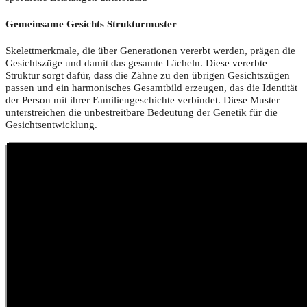
Gemeinsame Gesichts Strukturmuster
Skelettmerkmale, die über Generationen vererbt werden, prägen die
Gesichtszüge und damit das gesamte Lächeln. Diese vererbte
Struktur sorgt dafür, dass die Zähne zu den übrigen Gesichtszügen
passen und ein harmonisches Gesamtbild erzeugen, das die Identität
der Person mit ihrer Familiengeschichte verbindet. Diese Muster
unterstreichen die unbestreitbare Bedeutung der Genetik für die
Gesichtsentwicklung.