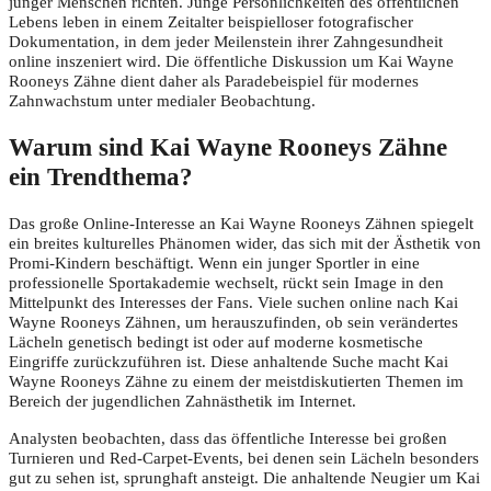
junger Menschen richten. Junge Persönlichkeiten des öffentlichen
Lebens leben in einem Zeitalter beispielloser fotografischer
Dokumentation, in dem jeder Meilenstein ihrer Zahngesundheit
online inszeniert wird. Die öffentliche Diskussion um Kai Wayne
Rooneys Zähne dient daher als Paradebeispiel für modernes
Zahnwachstum unter medialer Beobachtung.
Warum sind Kai Wayne Rooneys Zähne
ein Trendthema?
Das große Online-Interesse an Kai Wayne Rooneys Zähnen spiegelt
ein breites kulturelles Phänomen wider, das sich mit der Ästhetik von
Promi-Kindern beschäftigt. Wenn ein junger Sportler in eine
professionelle Sportakademie wechselt, rückt sein Image in den
Mittelpunkt des Interesses der Fans. Viele suchen online nach Kai
Wayne Rooneys Zähnen, um herauszufinden, ob sein verändertes
Lächeln genetisch bedingt ist oder auf moderne kosmetische
Eingriffe zurückzuführen ist. Diese anhaltende Suche macht Kai
Wayne Rooneys Zähne zu einem der meistdiskutierten Themen im
Bereich der jugendlichen Zahnästhetik im Internet.
Analysten beobachten, dass das öffentliche Interesse bei großen
Turnieren und Red-Carpet-Events, bei denen sein Lächeln besonders
gut zu sehen ist, sprunghaft ansteigt. Die anhaltende Neugier um Kai