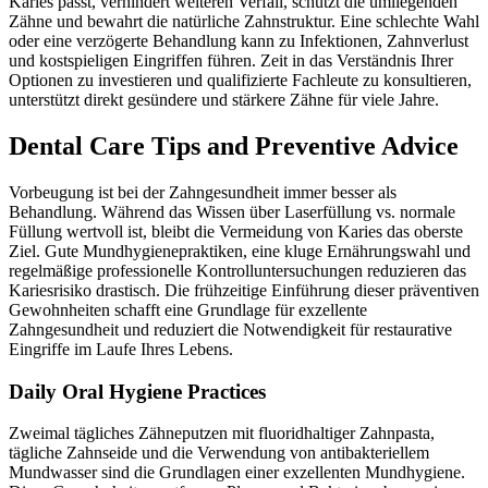
Karies passt, verhindert weiteren Verfall, schützt die umliegenden
Zähne und bewahrt die natürliche Zahnstruktur. Eine schlechte Wahl
oder eine verzögerte Behandlung kann zu Infektionen, Zahnverlust
und kostspieligen Eingriffen führen. Zeit in das Verständnis Ihrer
Optionen zu investieren und qualifizierte Fachleute zu konsultieren,
unterstützt direkt gesündere und stärkere Zähne für viele Jahre.
Dental Care Tips and Preventive Advice
Vorbeugung ist bei der Zahngesundheit immer besser als
Behandlung. Während das Wissen über Laserfüllung vs. normale
Füllung wertvoll ist, bleibt die Vermeidung von Karies das oberste
Ziel. Gute Mundhygienepraktiken, eine kluge Ernährungswahl und
regelmäßige professionelle Kontrolluntersuchungen reduzieren das
Kariesrisiko drastisch. Die frühzeitige Einführung dieser präventiven
Gewohnheiten schafft eine Grundlage für exzellente
Zahngesundheit und reduziert die Notwendigkeit für restaurative
Eingriffe im Laufe Ihres Lebens.
Daily Oral Hygiene Practices
Zweimal tägliches Zähneputzen mit fluoridhaltiger Zahnpasta,
tägliche Zahnseide und die Verwendung von antibakteriellem
Mundwasser sind die Grundlagen einer exzellenten Mundhygiene.