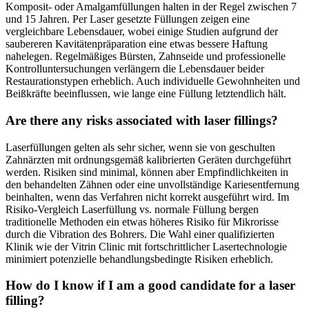
Komposit- oder Amalgamfüllungen halten in der Regel zwischen 7
und 15 Jahren. Per Laser gesetzte Füllungen zeigen eine
vergleichbare Lebensdauer, wobei einige Studien aufgrund der
saubereren Kavitätenpräparation eine etwas bessere Haftung
nahelegen. Regelmäßiges Bürsten, Zahnseide und professionelle
Kontrolluntersuchungen verlängern die Lebensdauer beider
Restaurationstypen erheblich. Auch individuelle Gewohnheiten und
Beißkräfte beeinflussen, wie lange eine Füllung letztendlich hält.
Are there any risks associated with laser fillings?
Laserfüllungen gelten als sehr sicher, wenn sie von geschulten
Zahnärzten mit ordnungsgemäß kalibrierten Geräten durchgeführt
werden. Risiken sind minimal, können aber Empfindlichkeiten in
den behandelten Zähnen oder eine unvollständige Kariesentfernung
beinhalten, wenn das Verfahren nicht korrekt ausgeführt wird. Im
Risiko-Vergleich Laserfüllung vs. normale Füllung bergen
traditionelle Methoden ein etwas höheres Risiko für Mikrorisse
durch die Vibration des Bohrers. Die Wahl einer qualifizierten
Klinik wie der Vitrin Clinic mit fortschrittlicher Lasertechnologie
minimiert potenzielle behandlungsbedingte Risiken erheblich.
How do I know if I am a good candidate for a laser
filling?