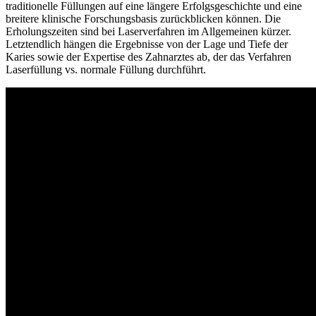
traditionelle Füllungen auf eine längere Erfolgsgeschichte und eine
breitere klinische Forschungsbasis zurückblicken können. Die
Erholungszeiten sind bei Laserverfahren im Allgemeinen kürzer.
Letztendlich hängen die Ergebnisse von der Lage und Tiefe der
Karies sowie der Expertise des Zahnarztes ab, der das Verfahren
Laserfüllung vs. normale Füllung durchführt.