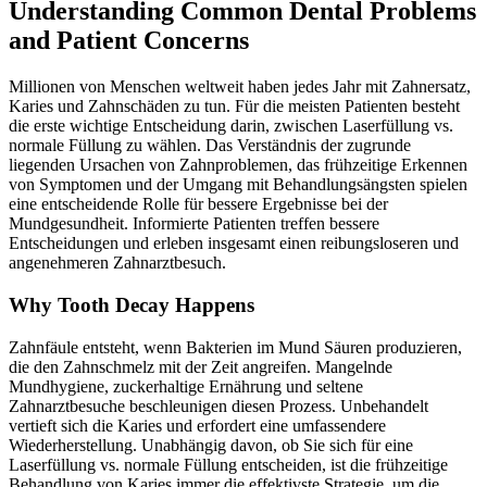
Understanding Common Dental Problems
and Patient Concerns
Millionen von Menschen weltweit haben jedes Jahr mit Zahnersatz,
Karies und Zahnschäden zu tun. Für die meisten Patienten besteht
die erste wichtige Entscheidung darin, zwischen Laserfüllung vs.
normale Füllung zu wählen. Das Verständnis der zugrunde
liegenden Ursachen von Zahnproblemen, das frühzeitige Erkennen
von Symptomen und der Umgang mit Behandlungsängsten spielen
eine entscheidende Rolle für bessere Ergebnisse bei der
Mundgesundheit. Informierte Patienten treffen bessere
Entscheidungen und erleben insgesamt einen reibungsloseren und
angenehmeren Zahnarztbesuch.
Why Tooth Decay Happens
Zahnfäule entsteht, wenn Bakterien im Mund Säuren produzieren,
die den Zahnschmelz mit der Zeit angreifen. Mangelnde
Mundhygiene, zuckerhaltige Ernährung und seltene
Zahnarztbesuche beschleunigen diesen Prozess. Unbehandelt
vertieft sich die Karies und erfordert eine umfassendere
Wiederherstellung. Unabhängig davon, ob Sie sich für eine
Laserfüllung vs. normale Füllung entscheiden, ist die frühzeitige
Behandlung von Karies immer die effektivste Strategie, um die