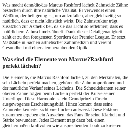
Was macht denn/die/das Marcus Rashford lächelt Zahnseide Zähne
bestechen durch ihre natürliche Vitalität. Er verwendet einen
Weißton, der hell genug ist, um aufzufallen, aber gleichzeitig so
natürlich, dass er nicht künstlich wirkt. Die Zahnstruktur trägt
zusätzlich zur Ästhetik bei, da sie das Licht so reflektiert, dass es
natürlichem Zahnschmelz ähnelt. Dank dieser Detailgenauigkeit
zählt er zu den fotogensten Sportlern der Premier League. Er setzt
Maßstäbe in Sachen ästhetischer Zahnmedizin und vereint
Gesundheit mit einer atemberaubenden Optik.
Was sind die Elemente von Marcus?Rashford
perfekt lächeln?
Die Elemente, die Marcus Rashford lächelt, zu den Merkmalen, die
sein Lächeln perfekt machen, gehören die Zahnproportionen und
der natürliche Verlauf seines Lächelns. Die Schneidekanten seiner
oberen Zähne folgen beim Lächeln perfekt der Kurve seiner
Unterlippe. Diese Harmonie ist ein Grundprinzip für ein
ausgewogenes Erscheinungsbild. Hinzu kommt, dass seine
Zahnreihe keinerlei sichtbare Lücken aufweist. Diese Faktoren
zusammen ergeben ein Aussehen, das Fans für seine Klarheit und
Stärke bewundern. Jedes Element trägt dazu bei, einen
gleichermaßen kraftvollen wie ansprechenden Look zu kreieren.