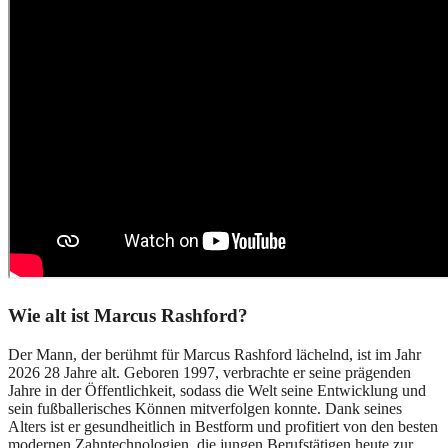
Wie alt ist Marcus Rashford?
Der Mann, der berühmt für Marcus Rashford lächelnd, ist im Jahr
2026 28 Jahre alt. Geboren 1997, verbrachte er seine prägenden
Jahre in der Öffentlichkeit, sodass die Welt seine Entwicklung und
sein fußballerisches Können mitverfolgen konnte. Dank seines
Alters ist er gesundheitlich in Bestform und profitiert von den besten
modernen Zahntechnologien, die jungen Berufstätigen heute zur