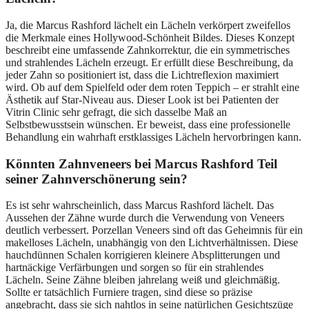
Ja, die Marcus Rashford lächelt ein Lächeln verkörpert zweifellos
die Merkmale eines Hollywood-Schönheit Bildes. Dieses Konzept
beschreibt eine umfassende Zahnkorrektur, die ein symmetrisches
und strahlendes Lächeln erzeugt. Er erfüllt diese Beschreibung, da
jeder Zahn so positioniert ist, dass die Lichtreflexion maximiert
wird. Ob auf dem Spielfeld oder dem roten Teppich – er strahlt eine
Ästhetik auf Star-Niveau aus. Dieser Look ist bei Patienten der
Vitrin Clinic sehr gefragt, die sich dasselbe Maß an
Selbstbewusstsein wünschen. Er beweist, dass eine professionelle
Behandlung ein wahrhaft erstklassiges Lächeln hervorbringen kann.
Könnten Zahnveneers bei Marcus Rashford Teil
seiner Zahnverschönerung sein?
Es ist sehr wahrscheinlich, dass Marcus Rashford lächelt. Das
Aussehen der Zähne wurde durch die Verwendung von Veneers
deutlich verbessert. Porzellan Veneers sind oft das Geheimnis für ein
makelloses Lächeln, unabhängig von den Lichtverhältnissen. Diese
hauchdünnen Schalen korrigieren kleinere Absplitterungen und
hartnäckige Verfärbungen und sorgen so für ein strahlendes
Lächeln. Seine Zähne bleiben jahrelang weiß und gleichmäßig.
Sollte er tatsächlich Furniere tragen, sind diese so präzise
angebracht, dass sie sich nahtlos in seine natürlichen Gesichtszüge