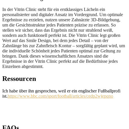
In der Vitrin Clinic steht für ein erstklassiges Lächeln ein
personalisierter und digitaler Ansatz im Vordergrund. Um optimale
Ergebnisse zu erzielen, nutzen unsere Zahnärzte 3D-Bildgebung,
um die Gesichtsstruktur jedes Patienten präzise zu erfassen. So
stellen wir sicher, dass das Ergebnis nicht nur strahlend weiß,
sondern auch funktionell perfekt ist. Die Vitrin Clinic legt großen
Wert auf das Smile Design, bei dem jedes Detail – von der
Zahnlänge bis zur Zahnfleisch Kontur – sorgfältig geplant wird, um
die individuelle Schönheit jedes Patienten optimal zur Geltung zu
bringen. Dank dieses wissenschaftlichen Ansatzes sind die
Ergebnisse in der Vitrin Clinic perfekt auf die Bedürfnisse jedes
Einzelnen abgestimmt.
Ressourcen
Ich habe über ihn gesprochen, weil er ein englischer Fußballprofi
ist.
https://www.bbc.com/sport/football/articles/cedp2wjepqno
FAQs