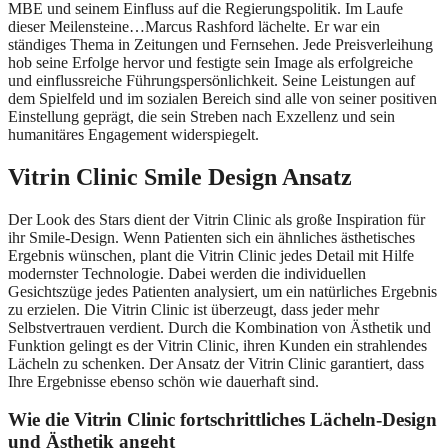
MBE und seinem Einfluss auf die Regierungspolitik. Im Laufe
dieser Meilensteine…Marcus Rashford lächelte. Er war ein
ständiges Thema in Zeitungen und Fernsehen. Jede Preisverleihung
hob seine Erfolge hervor und festigte sein Image als erfolgreiche
und einflussreiche Führungspersönlichkeit. Seine Leistungen auf
dem Spielfeld und im sozialen Bereich sind alle von seiner positiven
Einstellung geprägt, die sein Streben nach Exzellenz und sein
humanitäres Engagement widerspiegelt.
Vitrin Clinic Smile Design Ansatz
Der Look des Stars dient der Vitrin Clinic als große Inspiration für
ihr Smile-Design. Wenn Patienten sich ein ähnliches ästhetisches
Ergebnis wünschen, plant die Vitrin Clinic jedes Detail mit Hilfe
modernster Technologie. Dabei werden die individuellen
Gesichtszüge jedes Patienten analysiert, um ein natürliches Ergebnis
zu erzielen. Die Vitrin Clinic ist überzeugt, dass jeder mehr
Selbstvertrauen verdient. Durch die Kombination von Ästhetik und
Funktion gelingt es der Vitrin Clinic, ihren Kunden ein strahlendes
Lächeln zu schenken. Der Ansatz der Vitrin Clinic garantiert, dass
Ihre Ergebnisse ebenso schön wie dauerhaft sind.
Wie die Vitrin Clinic fortschrittliches Lächeln-Design
und Ästhetik angeht