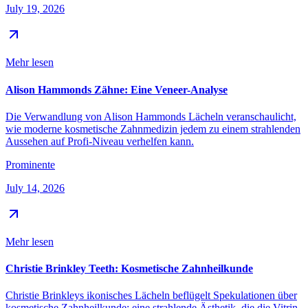
July 19, 2026
Mehr lesen
Alison Hammonds Zähne: Eine Veneer-Analyse
Die Verwandlung von Alison Hammonds Lächeln veranschaulicht,
wie moderne kosmetische Zahnmedizin jedem zu einem strahlenden
Aussehen auf Profi-Niveau verhelfen kann.
Prominente
July 14, 2026
Mehr lesen
Christie Brinkley Teeth: Kosmetische Zahnheilkunde
Christie Brinkleys ikonisches Lächeln beflügelt Spekulationen über
kosmetische Zahnheilkunde; eine strahlende Ästhetik, die die Vitrin