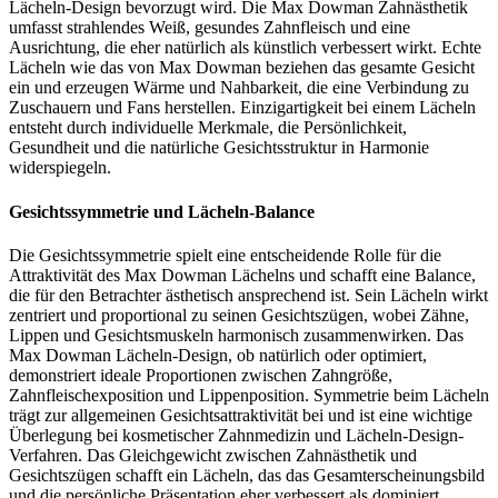
Lächeln-Design bevorzugt wird. Die Max Dowman Zahnästhetik
umfasst strahlendes Weiß, gesundes Zahnfleisch und eine
Ausrichtung, die eher natürlich als künstlich verbessert wirkt. Echte
Lächeln wie das von Max Dowman beziehen das gesamte Gesicht
ein und erzeugen Wärme und Nahbarkeit, die eine Verbindung zu
Zuschauern und Fans herstellen. Einzigartigkeit bei einem Lächeln
entsteht durch individuelle Merkmale, die Persönlichkeit,
Gesundheit und die natürliche Gesichtsstruktur in Harmonie
widerspiegeln.
Gesichtssymmetrie und Lächeln-Balance
Die Gesichtssymmetrie spielt eine entscheidende Rolle für die
Attraktivität des Max Dowman Lächelns und schafft eine Balance,
die für den Betrachter ästhetisch ansprechend ist. Sein Lächeln wirkt
zentriert und proportional zu seinen Gesichtszügen, wobei Zähne,
Lippen und Gesichtsmuskeln harmonisch zusammenwirken. Das
Max Dowman Lächeln-Design, ob natürlich oder optimiert,
demonstriert ideale Proportionen zwischen Zahngröße,
Zahnfleischexposition und Lippenposition. Symmetrie beim Lächeln
trägt zur allgemeinen Gesichtsattraktivität bei und ist eine wichtige
Überlegung bei kosmetischer Zahnmedizin und Lächeln-Design-
Verfahren. Das Gleichgewicht zwischen Zahnästhetik und
Gesichtszügen schafft ein Lächeln, das das Gesamterscheinungsbild
und die persönliche Präsentation eher verbessert als dominiert.