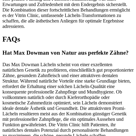
Erwartungen und Zufriedenheit mit dem Endergebnis sicherstellt.
Die Kombination dieser fortschrittlichen Behandlungen ermöglicht
es der Vitrin Clinic, umfassende Lächeln-Transformationen zu
schaffen, die alle ästhetischen Anliegen für optimale Ergebnisse
adressieren.
FAQs
Hat Max Dowman von Natur aus perfekte Zähne?
Das Max Dowman Lächeln scheint von einer exzellenten
natürlichen Genetik zu profitieren, einschließlich gut proportionierter
Zähne, gesundem Zahnfleisch und einer attraktiven dentalen
Struktur. Während natürliche Vorteile eine starke Grundlage bieten,
erfordert die Erhaltung einer solchen Lächeln-Qualität eine
konsequente professionelle Zahnpflege und Mundhygiene. Ob
vollkommen natürlich oder durch Kieferorthopädie oder
kosmetische Zahnmedizin optimiert, sein Lächeln demonstriert
ideale dentale Ästhetik und Gesundheit. Die attraktivsten Promi-
Lächeln resultieren meist aus der Kombination günstiger Genetik
mit professioneller Zahnpflege, die ein optimales Aussehen und
Funktion gewährleistet. Die Vitrin Clinic hilft Patienten, ihr
natürliches dentales Potenzial durch personalisierte Behandlungen
zu maximieren, die schöne, gesunde Lächeln schaffen.