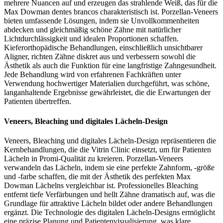
mehrere Nuancen auf und erzeugen das strahlende Weiß, das für die
Max Dowman dentes brancos charakteristisch ist. Porzellan-Veneers
bieten umfassende Lösungen, indem sie Unvollkommenheiten
abdecken und gleichmäßig schöne Zähne mit natürlicher
Lichtdurchlässigkeit und idealen Proportionen schaffen.
Kieferorthopädische Behandlungen, einschließlich unsichtbarer
Aligner, richten Zähne diskret aus und verbessern sowohl die
Ästhetik als auch die Funktion für eine langfristige Zahngesundheit.
Jede Behandlung wird von erfahrenen Fachkräften unter
Verwendung hochwertiger Materialien durchgeführt, was schöne,
langanhaltende Ergebnisse gewährleistet, die die Erwartungen der
Patienten übertreffen.
Veneers, Bleaching und digitales Lächeln-Design
Veneers, Bleaching und digitales Lächeln-Design repräsentieren die
Kernbehandlungen, die die Vitrin Clinic einsetzt, um für Patienten
Lächeln in Promi-Qualität zu kreieren. Porzellan-Veneers
verwandeln das Lächeln, indem sie eine perfekte Zahnform, -größe
und -farbe schaffen, die mit der Ästhetik des perfekten Max
Dowman Lächelns vergleichbar ist. Professionelles Bleaching
entfernt tiefe Verfärbungen und hellt Zähne dramatisch auf, was die
Grundlage für attraktive Lächeln bildet oder andere Behandlungen
ergänzt. Die Technologie des digitalen Lächeln-Designs ermöglicht
eine präzise Planung und Patientenvisualisierung, was klare