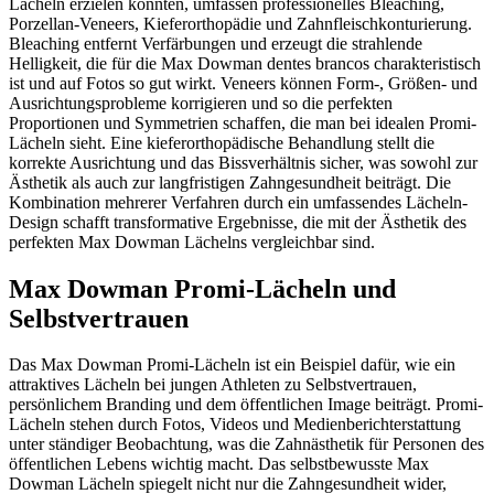
Lächeln erzielen könnten, umfassen professionelles Bleaching,
Porzellan-Veneers, Kieferorthopädie und Zahnfleischkonturierung.
Bleaching entfernt Verfärbungen und erzeugt die strahlende
Helligkeit, die für die Max Dowman dentes brancos charakteristisch
ist und auf Fotos so gut wirkt. Veneers können Form-, Größen- und
Ausrichtungsprobleme korrigieren und so die perfekten
Proportionen und Symmetrien schaffen, die man bei idealen Promi-
Lächeln sieht. Eine kieferorthopädische Behandlung stellt die
korrekte Ausrichtung und das Bissverhältnis sicher, was sowohl zur
Ästhetik als auch zur langfristigen Zahngesundheit beiträgt. Die
Kombination mehrerer Verfahren durch ein umfassendes Lächeln-
Design schafft transformative Ergebnisse, die mit der Ästhetik des
perfekten Max Dowman Lächelns vergleichbar sind.
Max Dowman Promi-Lächeln und
Selbstvertrauen
Das Max Dowman Promi-Lächeln ist ein Beispiel dafür, wie ein
attraktives Lächeln bei jungen Athleten zu Selbstvertrauen,
persönlichem Branding und dem öffentlichen Image beiträgt. Promi-
Lächeln stehen durch Fotos, Videos und Medienberichterstattung
unter ständiger Beobachtung, was die Zahnästhetik für Personen des
öffentlichen Lebens wichtig macht. Das selbstbewusste Max
Dowman Lächeln spiegelt nicht nur die Zahngesundheit wider,