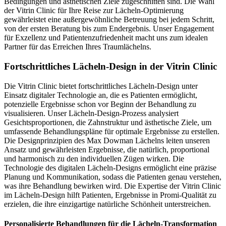
Bedingungen und ästhetischen Ziele zugeschnitten sind. Die Wahl
der Vitrin Clinic für Ihre Reise zur Lächeln-Optimierung
gewährleistet eine außergewöhnliche Betreuung bei jedem Schritt,
von der ersten Beratung bis zum Endergebnis. Unser Engagement
für Exzellenz und Patientenzufriedenheit macht uns zum idealen
Partner für das Erreichen Ihres Traumlächelns.
Fortschrittliches Lächeln-Design in der Vitrin Clinic
Die Vitrin Clinic bietet fortschrittliches Lächeln-Design unter
Einsatz digitaler Technologie an, die es Patienten ermöglicht,
potenzielle Ergebnisse schon vor Beginn der Behandlung zu
visualisieren. Unser Lächeln-Design-Prozess analysiert
Gesichtsproportionen, die Zahnstruktur und ästhetische Ziele, um
umfassende Behandlungspläne für optimale Ergebnisse zu erstellen.
Die Designprinzipien des Max Dowman Lächelns leiten unseren
Ansatz und gewährleisten Ergebnisse, die natürlich, proportional
und harmonisch zu den individuellen Zügen wirken. Die
Technologie des digitalen Lächeln-Designs ermöglicht eine präzise
Planung und Kommunikation, sodass die Patienten genau verstehen,
was ihre Behandlung bewirken wird. Die Expertise der Vitrin Clinic
im Lächeln-Design hilft Patienten, Ergebnisse in Promi-Qualität zu
erzielen, die ihre einzigartige natürliche Schönheit unterstreichen.
Personalisierte Behandlungen für die Lächeln-Transformation