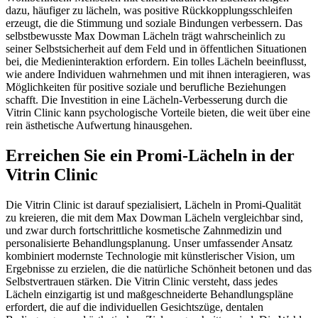
dazu, häufiger zu lächeln, was positive Rückkopplungsschleifen
erzeugt, die die Stimmung und soziale Bindungen verbessern. Das
selbstbewusste Max Dowman Lächeln trägt wahrscheinlich zu
seiner Selbstsicherheit auf dem Feld und in öffentlichen Situationen
bei, die Medieninteraktion erfordern. Ein tolles Lächeln beeinflusst,
wie andere Individuen wahrnehmen und mit ihnen interagieren, was
Möglichkeiten für positive soziale und berufliche Beziehungen
schafft. Die Investition in eine Lächeln-Verbesserung durch die
Vitrin Clinic kann psychologische Vorteile bieten, die weit über eine
rein ästhetische Aufwertung hinausgehen.
Erreichen Sie ein Promi-Lächeln in der
Vitrin Clinic
Die Vitrin Clinic ist darauf spezialisiert, Lächeln in Promi-Qualität
zu kreieren, die mit dem Max Dowman Lächeln vergleichbar sind,
und zwar durch fortschrittliche kosmetische Zahnmedizin und
personalisierte Behandlungsplanung. Unser umfassender Ansatz
kombiniert modernste Technologie mit künstlerischer Vision, um
Ergebnisse zu erzielen, die die natürliche Schönheit betonen und das
Selbstvertrauen stärken. Die Vitrin Clinic versteht, dass jedes
Lächeln einzigartig ist und maßgeschneiderte Behandlungspläne
erfordert, die auf die individuellen Gesichtszüge, dentalen