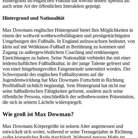
Hintergrund im englischen Fußball hat sowohl seinen Spielstil als
auch seine Art der öffentlichen Interaktion geprägt.
Hintergrund und Nationalität
Max Dowmans englischer Hintergrund bietet ihm Möglichkeiten in
einem der weltweit wettbewerbsfähigsten und prestigeträchtigsten
Umgebungen des Fußballs. In England aufzuwachsen bedeutet, von
klein auf mit Weltklasse-Fußball in Berührung zu kommen und
Zugang zu außergewöhnlichem Coaching und erstklassigen
Einrichtungen zu haben. Seine Nationalität verbindet ihn mit einer
leidenschaftlichen Fußballkultur, in der junge Talente gefeiert und
von einer hingebungsvollen Fangemeinde unterstützt werden. Der
Schwerpunkt des englischen Fußballsystems auf die
Jugendentwicklung hat Max Dowmans Fortschritt in Richtung
Profifußball sichtlich begünstigt. Sein Hintergrund hat nicht nur
seine fußballerischen Fähigkeiten geformt, sondern auch seine
öffentliche Persona, einschließlich der selbstbewussten Präsentation,
die sich in seinem Lächeln widerspiegelt.
Wie groß ist Max Dowman?
Max Dowmans Körpergröße ist seinem Alter angemessen und
entwickelt sich weiter, während er seine Teenagerjahre in Richtung
voller körperlicher Reife durchläuft. Während genaue Maße im