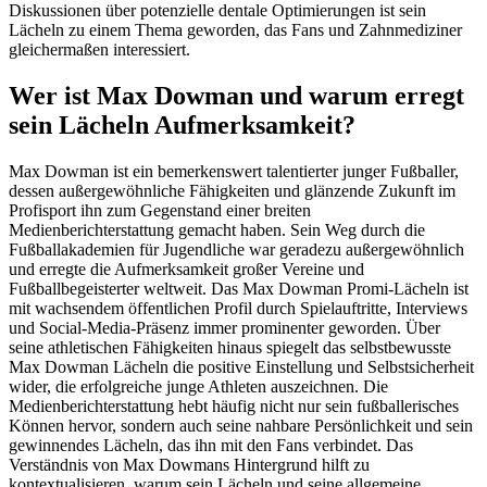
Diskussionen über potenzielle dentale Optimierungen ist sein
Lächeln zu einem Thema geworden, das Fans und Zahnmediziner
gleichermaßen interessiert.
Wer ist Max Dowman und warum erregt
sein Lächeln Aufmerksamkeit?
Max Dowman ist ein bemerkenswert talentierter junger Fußballer,
dessen außergewöhnliche Fähigkeiten und glänzende Zukunft im
Profisport ihn zum Gegenstand einer breiten
Medienberichterstattung gemacht haben. Sein Weg durch die
Fußballakademien für Jugendliche war geradezu außergewöhnlich
und erregte die Aufmerksamkeit großer Vereine und
Fußballbegeisterter weltweit. Das Max Dowman Promi-Lächeln ist
mit wachsendem öffentlichen Profil durch Spielauftritte, Interviews
und Social-Media-Präsenz immer prominenter geworden. Über
seine athletischen Fähigkeiten hinaus spiegelt das selbstbewusste
Max Dowman Lächeln die positive Einstellung und Selbstsicherheit
wider, die erfolgreiche junge Athleten auszeichnen. Die
Medienberichterstattung hebt häufig nicht nur sein fußballerisches
Können hervor, sondern auch seine nahbare Persönlichkeit und sein
gewinnendes Lächeln, das ihn mit den Fans verbindet. Das
Verständnis von Max Dowmans Hintergrund hilft zu
kontextualisieren, warum sein Lächeln und seine allgemeine