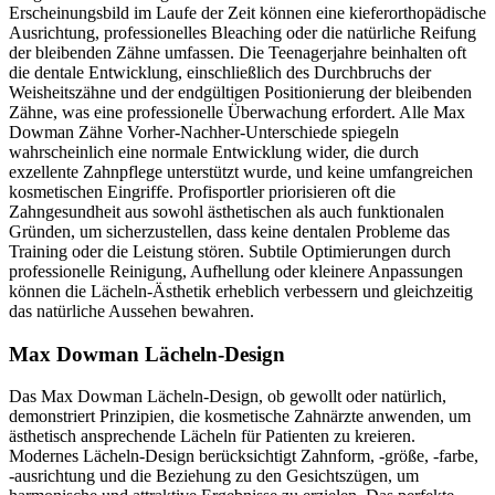
Erscheinungsbild im Laufe der Zeit können eine kieferorthopädische
Ausrichtung, professionelles Bleaching oder die natürliche Reifung
der bleibenden Zähne umfassen. Die Teenagerjahre beinhalten oft
die dentale Entwicklung, einschließlich des Durchbruchs der
Weisheitszähne und der endgültigen Positionierung der bleibenden
Zähne, was eine professionelle Überwachung erfordert. Alle Max
Dowman Zähne Vorher-Nachher-Unterschiede spiegeln
wahrscheinlich eine normale Entwicklung wider, die durch
exzellente Zahnpflege unterstützt wurde, und keine umfangreichen
kosmetischen Eingriffe. Profisportler priorisieren oft die
Zahngesundheit aus sowohl ästhetischen als auch funktionalen
Gründen, um sicherzustellen, dass keine dentalen Probleme das
Training oder die Leistung stören. Subtile Optimierungen durch
professionelle Reinigung, Aufhellung oder kleinere Anpassungen
können die Lächeln-Ästhetik erheblich verbessern und gleichzeitig
das natürliche Aussehen bewahren.
Max Dowman Lächeln-Design
Das Max Dowman Lächeln-Design, ob gewollt oder natürlich,
demonstriert Prinzipien, die kosmetische Zahnärzte anwenden, um
ästhetisch ansprechende Lächeln für Patienten zu kreieren.
Modernes Lächeln-Design berücksichtigt Zahnform, -größe, -farbe,
-ausrichtung und die Beziehung zu den Gesichtszügen, um