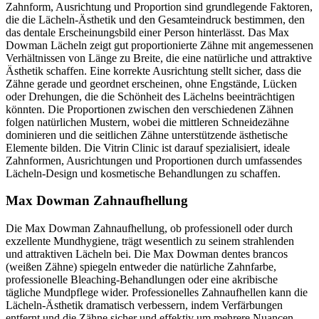
Zahnform, Ausrichtung und Proportion sind grundlegende Faktoren,
die die Lächeln-Ästhetik und den Gesamteindruck bestimmen, den
das dentale Erscheinungsbild einer Person hinterlässt. Das Max
Dowman Lächeln zeigt gut proportionierte Zähne mit angemessenen
Verhältnissen von Länge zu Breite, die eine natürliche und attraktive
Ästhetik schaffen. Eine korrekte Ausrichtung stellt sicher, dass die
Zähne gerade und geordnet erscheinen, ohne Engstände, Lücken
oder Drehungen, die die Schönheit des Lächelns beeinträchtigen
könnten. Die Proportionen zwischen den verschiedenen Zähnen
folgen natürlichen Mustern, wobei die mittleren Schneidezähne
dominieren und die seitlichen Zähne unterstützende ästhetische
Elemente bilden. Die Vitrin Clinic ist darauf spezialisiert, ideale
Zahnformen, Ausrichtungen und Proportionen durch umfassendes
Lächeln-Design und kosmetische Behandlungen zu schaffen.
Max Dowman Zahnaufhellung
Die Max Dowman Zahnaufhellung, ob professionell oder durch
exzellente Mundhygiene, trägt wesentlich zu seinem strahlenden
und attraktiven Lächeln bei. Die Max Dowman dentes brancos
(weißen Zähne) spiegeln entweder die natürliche Zahnfarbe,
professionelle Bleaching-Behandlungen oder eine akribische
tägliche Mundpflege wider. Professionelles Zahnaufhellen kann die
Lächeln-Ästhetik dramatisch verbessern, indem Verfärbungen
entfernt und die Zähne sicher und effektiv um mehrere Nuancen