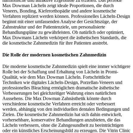
harmonische und attraktive Ergebnisse zu erzielen. Das perfekte
Max Dowman Lächeln zeigt ideale Proportionen, die durch
Veneers, Bonding, Kieferorthopädie und andere kosmetische
Verfahren repliziert werden können. Professionelles Lächeln-Design
beginnt mit einer umfassenden Analyse der Gesichtszüge, der
Zahnstruktur und der Patientenziele, um personalisierte
Behandlungspläne zu gewährleisten. Ob natürlich oder optimiert,
Max Dowmans Lächeln verkörpert die ästhetischen Standards, die
die kosmetische Zahnmedizin für ihre Patienten anstrebt.
Die Rolle der modernen kosmetischen Zahnmedizin
Die moderne kosmetische Zahnmedizin spielt eine immer wichtigere
Rolle bei der Schaffung und Erhaltung von Lächeln in Promi-
Qualität, wie dem Max Dowman Lächeln. Fortschrittliche
Techniken wie digitales Lächeln-Design, Porzellan-Veneers und
professionelles Bleaching ermöglichen dramatische ästhetische
Verbesserungen bei gleichzeitiger Wahrung eines natürlichen
Aussehens. Die Max Dowman Zahnästhetik könnte durch
verschiedene kosmetische Verfahren erreicht oder verbessert
werden, abhängig von den individuellen dentalen Bedingungen und
Zielen. Die kosmetische Zahnmedizin hat sich dahin entwickelt,
vorhersehbare, konservative Behandlungen anzubieten, die das
Lächeln verbessern, ohne die Zahngesundheit zu beeinträchtigen
oder ein künstliches Erscheinungsbild zu erzeugen. Die Vitrin Clinic