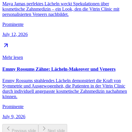
Maya Jamas perfektes Lächeln weckt Spekulationen über
kosmetische Zahnmedizin – ein Look, den die Vitrin Clinic mit
personalisierten Veneers nachbildet.
Prominente
July 12, 2026
Mehr lesen
Emmy Rossums Zähne: Lächeln-Makeover und Veneers
Emmy Rossums strahlendes Lächeln demonstriert die Kraft von
Symmetrie und Ausgewogenheit, die Patienten in der Vitrin Clinic
durch individuell angepasste kosmetische Zahnmedizin nachahmen
können.
Prominente
July 9, 2026
Previous slide
Next slide