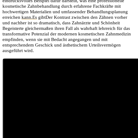
eindrucksvolles Beispiel dafür darstellt, was eine professionelle
kosmetische Zahnbehandlung durch erfahrene Fachkräfte mit
hochwertigen Materialien und umfassender Behandlungsplanung
erreichen
kann.Es
gibtDer Kontrast zwischen den Zähnen vorher
und nachher ist so dramatisch, dass Zahnärzte und Schönheit
Begeisterte gleichermaßen ihren Fall als wahrhaft lehrreich für das
transformative Potenzial der modernen kosmetischen Zahnmedizin
empfinden, wenn sie mit Bedacht angegangen und mit
entsprechendem Geschick und ästhetischem Urteilsvermögen
ausgeführt wird.