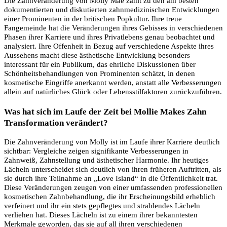
Die Zahnveränderung von Molly Mae zählt zu den am besten
dokumentierten und diskutierten zahnmedizinischen Entwicklungen
einer Prominenten in der britischen Popkultur. Ihre treue
Fangemeinde hat die Veränderungen ihres Gebisses in verschiedenen
Phasen ihrer Karriere und ihres Privatlebens genau beobachtet und
analysiert. Ihre Offenheit in Bezug auf verschiedene Aspekte ihres
Aussehens macht diese ästhetische Entwicklung besonders
interessant für ein Publikum, das ehrliche Diskussionen über
Schönheitsbehandlungen von Prominenten schätzt, in denen
kosmetische Eingriffe anerkannt werden, anstatt alle Verbesserungen
allein auf natürliches Glück oder Lebensstilfaktoren zurückzuführen.
Was hat sich im Laufe der Zeit bei Mollie Makes Zahn
Transformation verändert?
Die Zahnveränderung von Molly ist im Laufe ihrer Karriere deutlich
sichtbar: Vergleiche zeigen signifikante Verbesserungen in
Zahnweiß, Zahnstellung und ästhetischer Harmonie. Ihr heutiges
Lächeln unterscheidet sich deutlich von ihren früheren Auftritten, als
sie durch ihre Teilnahme an „Love Island“ in die Öffentlichkeit trat.
Diese Veränderungen zeugen von einer umfassenden professionellen
kosmetischen Zahnbehandlung, die ihr Erscheinungsbild erheblich
verfeinert und ihr ein stets gepflegtes und strahlendes Lächeln
verliehen hat. Dieses Lächeln ist zu einem ihrer bekanntesten
Merkmale geworden, das sie auf all ihren verschiedenen