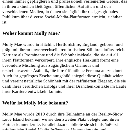
einem immer gepflegteren und professionell verfeinerten Gebiss, das
in ihren aktuellen Beiträgen, öffentlichen Auftritten und den
verschiedenen Medien, in denen sie täglich ihr riesiges globales
Publikum über diverse Social-Media-Plattformen erreicht, sichtbar
ist.
Woher kommt Molly Mae?
Molly Mae wurde in Hitchin, Hertfordshire, England, geboren und
prägt mit ihrem unverwechselbaren britischen Stil ihre einflussreiche
Karriere als Prominente und die Schönheitsideale, die sie auf all
ihren Plattformen verkörpert. Ihre englische Herkunft formt eine
besondere Mischung aus zugänglichem Glamour und
erstrebenswerter Ästhetik, die ihre öffentliche Persona auszeichnet.
Auch ihr gepflegtes Erscheinungsbild spiegelt diese Qualität wider
und vereint natürliche Schönheit mit der raffinierten Eleganz, die sie
dank ihres beruflichen Erfolgs und ihrer Branchenkontakte im Laufe
ihrer Karriere entwickeln konnte.
Wofür ist Molly Mae bekannt?
Molly Mae wurde 2019 durch ihre Teilnahme an der Reality-Show
Love Island bekannt, wo sie den zweiten Platz belegte und ihren
Partner kennenlernte. Parallel dazu etablierte sie sich als äußerst
erfolgreiche Social-Media-Influencer, Unternehmerin und