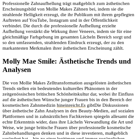
Professionelle Zahnaufhellung trägt maßgeblich zum ästhetischen
Erscheinungsbild von Mollie Makes Zähnen bei, indem sie die
strahlende Helligkeit erzeugt, die ihr Publikum mit ihrem gepflegten
Auftreten auf YouTube, Instagram und in der Öffentlichkeit
verbindet. Die durch die professionelle Aufhellung erzielte
Aufhellung verstärkt die Wirkung ihrer Veneers, indem sie für eine
gleichmäßige Farbgebung im gesamten Lächeln Bereich sorgt und
so den umfassenden, strahlenden Eindruck erzeugt, der zu den
markantesten Merkmalen ihrer ästhetischen Erscheinung zählt.
Molly Mae Smile: Ästhetische Trends und
Analysen
Die von Mollie Makes Zelltransformation ausgelösten ästhetischen
Trends stellen ein bedeutendes kulturelles Phänomen in der
zeitgenössischen britischen Schönheitskultur dar, wobei ihr Einfluss
auf die ästhetischen Wünsche junger Frauen bis in den Bereich der
kosmetischen Zahnmedizin
hineinreicht.Es
gibtDie Diskussionen
über ästhetische Zahn Analysen in den Beauty-Medien, auf sozialen
Plattformen und in zahnärztlichen Fachkreisen spiegeln allesamt die
echte Erkenntnis wider, dass ihre Lächeln Verwandlung die Art und
Weise, wie junge britische Frauen über professionelle kosmetische
Zahnbehandlungen denken und in diese investieren, maßgeblich
verändert hat – hin zu einer legitimen und immer zugänglichen