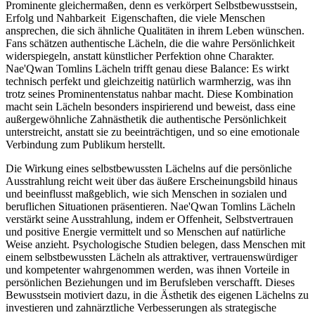
Prominente gleichermaßen, denn es verkörpert Selbstbewusstsein,
Erfolg und Nahbarkeit Eigenschaften, die viele Menschen
ansprechen, die sich ähnliche Qualitäten in ihrem Leben wünschen.
Fans schätzen authentische Lächeln, die die wahre Persönlichkeit
widerspiegeln, anstatt künstlicher Perfektion ohne Charakter.
Nae'Qwan Tomlins Lächeln trifft genau diese Balance: Es wirkt
technisch perfekt und gleichzeitig natürlich warmherzig, was ihn
trotz seines Prominentenstatus nahbar macht. Diese Kombination
macht sein Lächeln besonders inspirierend und beweist, dass eine
außergewöhnliche Zahnästhetik die authentische Persönlichkeit
unterstreicht, anstatt sie zu beeinträchtigen, und so eine emotionale
Verbindung zum Publikum herstellt.
Die Wirkung eines selbstbewussten Lächelns auf die persönliche
Ausstrahlung reicht weit über das äußere Erscheinungsbild hinaus
und beeinflusst maßgeblich, wie sich Menschen in sozialen und
beruflichen Situationen präsentieren. Nae'Qwan Tomlins Lächeln
verstärkt seine Ausstrahlung, indem er Offenheit, Selbstvertrauen
und positive Energie vermittelt und so Menschen auf natürliche
Weise anzieht. Psychologische Studien belegen, dass Menschen mit
einem selbstbewussten Lächeln als attraktiver, vertrauenswürdiger
und kompetenter wahrgenommen werden, was ihnen Vorteile in
persönlichen Beziehungen und im Berufsleben verschafft. Dieses
Bewusstsein motiviert dazu, in die Ästhetik des eigenen Lächelns zu
investieren und zahnärztliche Verbesserungen als strategische