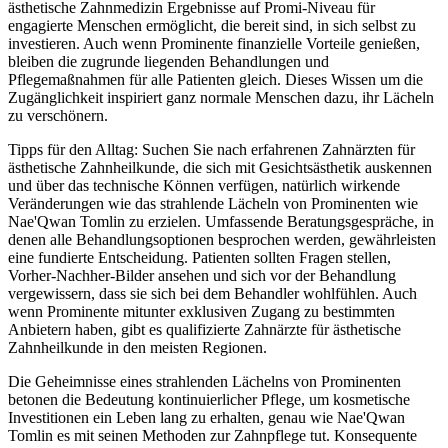
ästhetische Zahnmedizin Ergebnisse auf Promi-Niveau für
engagierte Menschen ermöglicht, die bereit sind, in sich selbst zu
investieren. Auch wenn Prominente finanzielle Vorteile genießen,
bleiben die zugrunde liegenden Behandlungen und
Pflegemaßnahmen für alle Patienten gleich. Dieses Wissen um die
Zugänglichkeit inspiriert ganz normale Menschen dazu, ihr Lächeln
zu verschönern.
Tipps für den Alltag: Suchen Sie nach erfahrenen Zahnärzten für
ästhetische Zahnheilkunde, die sich mit Gesichtsästhetik auskennen
und über das technische Können verfügen, natürlich wirkende
Veränderungen wie das strahlende Lächeln von Prominenten wie
Nae'Qwan Tomlin zu erzielen. Umfassende Beratungsgespräche, in
denen alle Behandlungsoptionen besprochen werden, gewährleisten
eine fundierte Entscheidung. Patienten sollten Fragen stellen,
Vorher-Nachher-Bilder ansehen und sich vor der Behandlung
vergewissern, dass sie sich bei dem Behandler wohlfühlen. Auch
wenn Prominente mitunter exklusiven Zugang zu bestimmten
Anbietern haben, gibt es qualifizierte Zahnärzte für ästhetische
Zahnheilkunde in den meisten Regionen.
Die Geheimnisse eines strahlenden Lächelns von Prominenten
betonen die Bedeutung kontinuierlicher Pflege, um kosmetische
Investitionen ein Leben lang zu erhalten, genau wie Nae'Qwan
Tomlin es mit seinen Methoden zur Zahnpflege tut. Konsequente