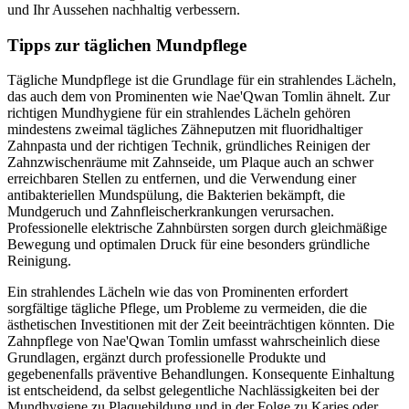
und Ihr Aussehen nachhaltig verbessern.
Tipps zur täglichen Mundpflege
Tägliche Mundpflege ist die Grundlage für ein strahlendes Lächeln,
das auch dem von Prominenten wie Nae'Qwan Tomlin ähnelt. Zur
richtigen Mundhygiene für ein strahlendes Lächeln gehören
mindestens zweimal tägliches Zähneputzen mit fluoridhaltiger
Zahnpasta und der richtigen Technik, gründliches Reinigen der
Zahnzwischenräume mit Zahnseide, um Plaque auch an schwer
erreichbaren Stellen zu entfernen, und die Verwendung einer
antibakteriellen Mundspülung, die Bakterien bekämpft, die
Mundgeruch und Zahnfleischerkrankungen verursachen.
Professionelle elektrische Zahnbürsten sorgen durch gleichmäßige
Bewegung und optimalen Druck für eine besonders gründliche
Reinigung.
Ein strahlendes Lächeln wie das von Prominenten erfordert
sorgfältige tägliche Pflege, um Probleme zu vermeiden, die die
ästhetischen Investitionen mit der Zeit beeinträchtigen könnten. Die
Zahnpflege von Nae'Qwan Tomlin umfasst wahrscheinlich diese
Grundlagen, ergänzt durch professionelle Produkte und
gegebenenfalls präventive Behandlungen. Konsequente Einhaltung
ist entscheidend, da selbst gelegentliche Nachlässigkeiten bei der
Mundhygiene zu Plaquebildung und in der Folge zu Karies oder