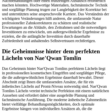
Nachbehandlungen oder einen frühzeitigen Austausch erforderlich
machen könnten. Hochwertige Materialien, fachmännische Technik
und sorgfältige Planung trugen zur Langlebigkeit der Korrektur bei
und unterstützten seine anspruchsvolle Karriere. Das Verständnis der
wichtigsten Veränderungen hilft anderen, die umfassende Natur
professioneller Zahnkorrekturen zu schätzen und realistische
Erwartungen an die Abläufe, den Zeitrahmen und die notwendigen
Investitionen zu entwickeln, um außergewöhnliche Ergebnisse zu
erzielen, die die anfängliche Investition durch dauerhafte
Zufriedenheit und anhaltendes Selbstvertrauen rechtfertigen.
Die Geheimnisse hinter dem perfekten
Lächeln von Nae'Qwan Tomlin
Das Geheimnis hinter Nae'Qwan Tomlins perfektem Lächeln liegt
in professionellen kosmetischen Eingriffen und sorgfältiger Pflege,
die die außergewöhnlichen Ergebnisse dauerhaft bewahrt. Dieser
Abschnitt zeigt Ihnen die umfassenden Ansätze, die für ein
ästhetisches Lächeln auf Promi-Niveau notwendig sind. Nae'Qwan
Tomlins Lächeln vereint technische Perfektion mit einem natürlichen
Aussehen und erfordert daher eine ausgefeilte Planung und
fachmännische Ausführung. Die moderne ästhetische Zahnmedizin
bietet vielfältige Behandlungsmöglichkeiten, doch optimale
Ergebnisse hängen von individuellen Ansätzen ab, die die