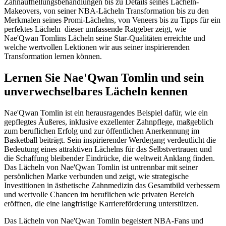
Zahnaufhellungsbehandlungen bis zu Details seines Lächeln-
Makeovers, von seiner NBA-Lächeln Transformation bis zu den
Merkmalen seines Promi-Lächelns, von Veneers bis zu Tipps für ein
perfektes Lächeln dieser umfassende Ratgeber zeigt, wie
Nae'Qwan Tomlins Lächeln seine Star-Qualitäten erreichte und
welche wertvollen Lektionen wir aus seiner inspirierenden
Transformation lernen können.
Lernen Sie Nae'Qwan Tomlin und sein
unverwechselbares Lächeln kennen
Nae'Qwan Tomlin ist ein herausragendes Beispiel dafür, wie ein
gepflegtes Äußeres, inklusive exzellenter Zahnpflege, maßgeblich
zum beruflichen Erfolg und zur öffentlichen Anerkennung im
Basketball beiträgt. Sein inspirierender Werdegang verdeutlicht die
Bedeutung eines attraktiven Lächelns für das Selbstvertrauen und
die Schaffung bleibender Eindrücke, die weltweit Anklang finden.
Das Lächeln von Nae'Qwan Tomlin ist untrennbar mit seiner
persönlichen Marke verbunden und zeigt, wie strategische
Investitionen in ästhetische Zahnmedizin das Gesamtbild verbessern
und wertvolle Chancen im beruflichen wie privaten Bereich
eröffnen, die eine langfristige Karriereförderung unterstützen.
Das Lächeln von Nae'Qwan Tomlin begeistert NBA-Fans und