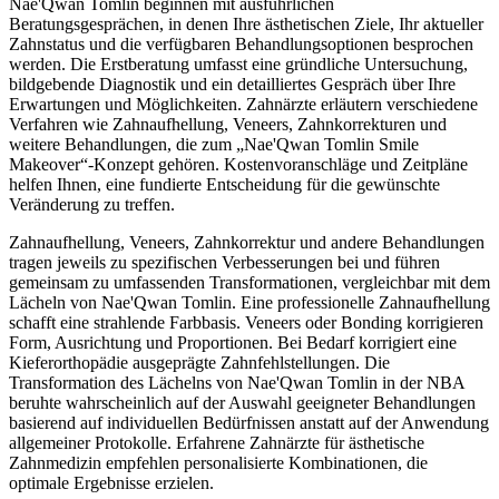
Nae'Qwan Tomlin beginnen mit ausführlichen
Beratungsgesprächen, in denen Ihre ästhetischen Ziele, Ihr aktueller
Zahnstatus und die verfügbaren Behandlungsoptionen besprochen
werden. Die Erstberatung umfasst eine gründliche Untersuchung,
bildgebende Diagnostik und ein detailliertes Gespräch über Ihre
Erwartungen und Möglichkeiten. Zahnärzte erläutern verschiedene
Verfahren wie Zahnaufhellung, Veneers, Zahnkorrekturen und
weitere Behandlungen, die zum „Nae'Qwan Tomlin Smile
Makeover“-Konzept gehören. Kostenvoranschläge und Zeitpläne
helfen Ihnen, eine fundierte Entscheidung für die gewünschte
Veränderung zu treffen.
Zahnaufhellung, Veneers, Zahnkorrektur und andere Behandlungen
tragen jeweils zu spezifischen Verbesserungen bei und führen
gemeinsam zu umfassenden Transformationen, vergleichbar mit dem
Lächeln von Nae'Qwan Tomlin. Eine professionelle Zahnaufhellung
schafft eine strahlende Farbbasis. Veneers oder Bonding korrigieren
Form, Ausrichtung und Proportionen. Bei Bedarf korrigiert eine
Kieferorthopädie ausgeprägte Zahnfehlstellungen. Die
Transformation des Lächelns von Nae'Qwan Tomlin in der NBA
beruhte wahrscheinlich auf der Auswahl geeigneter Behandlungen
basierend auf individuellen Bedürfnissen anstatt auf der Anwendung
allgemeiner Protokolle. Erfahrene Zahnärzte für ästhetische
Zahnmedizin empfehlen personalisierte Kombinationen, die
optimale Ergebnisse erzielen.