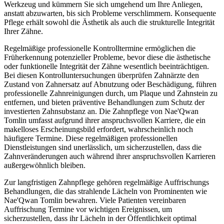
Werkzeug und kümmern Sie sich umgehend um Ihre Anliegen,
anstatt abzuwarten, bis sich Probleme verschlimmern. Konsequente
Pflege erhält sowohl die Ästhetik als auch die strukturelle Integrität
Ihrer Zähne.
Regelmäßige professionelle Kontrolltermine ermöglichen die
Früherkennung potenzieller Probleme, bevor diese die ästhetische
oder funktionelle Integrität der Zähne wesentlich beeinträchtigen.
Bei diesen Kontrolluntersuchungen überprüfen Zahnärzte den
Zustand von Zahnersatz auf Abnutzung oder Beschädigung, führen
professionelle Zahnreinigungen durch, um Plaque und Zahnstein zu
entfernen, und bieten präventive Behandlungen zum Schutz der
investierten Zahnsubstanz an. Die Zahnpflege von Nae'Qwan
Tomlin umfasst aufgrund ihrer anspruchsvollen Karriere, die ein
makelloses Erscheinungsbild erfordert, wahrscheinlich noch
häufigere Termine. Diese regelmäßigen professionellen
Dienstleistungen sind unerlässlich, um sicherzustellen, dass die
Zahnveränderungen auch während ihrer anspruchsvollen Karrieren
außergewöhnlich bleiben.
Zur langfristigen Zahnpflege gehören regelmäßige Auffrischungs
Behandlungen, die das strahlende Lächeln von Prominenten wie
Nae'Qwan Tomlin bewahren. Viele Patienten vereinbaren
Auffrischung Termine vor wichtigen Ereignissen, um
sicherzustellen, dass ihr Lächeln in der Öffentlichkeit optimal