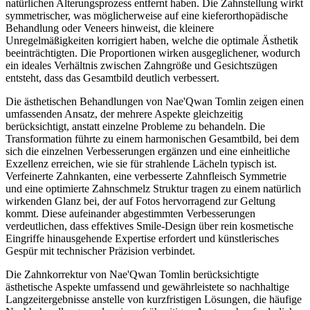
natürlichen Alterungsprozess entfernt haben. Die Zahnstellung wirkt
symmetrischer, was möglicherweise auf eine kieferorthopädische
Behandlung oder Veneers hinweist, die kleinere
Unregelmäßigkeiten korrigiert haben, welche die optimale Ästhetik
beeinträchtigten. Die Proportionen wirken ausgeglichener, wodurch
ein ideales Verhältnis zwischen Zahngröße und Gesichtszügen
entsteht, dass das Gesamtbild deutlich verbessert.
Die ästhetischen Behandlungen von Nae'Qwan Tomlin zeigen einen
umfassenden Ansatz, der mehrere Aspekte gleichzeitig
berücksichtigt, anstatt einzelne Probleme zu behandeln. Die
Transformation führte zu einem harmonischen Gesamtbild, bei dem
sich die einzelnen Verbesserungen ergänzen und eine einheitliche
Exzellenz erreichen, wie sie für strahlende Lächeln typisch ist.
Verfeinerte Zahnkanten, eine verbesserte Zahnfleisch Symmetrie
und eine optimierte Zahnschmelz Struktur tragen zu einem natürlich
wirkenden Glanz bei, der auf Fotos hervorragend zur Geltung
kommt. Diese aufeinander abgestimmten Verbesserungen
verdeutlichen, dass effektives Smile-Design über rein kosmetische
Eingriffe hinausgehende Expertise erfordert und künstlerisches
Gespür mit technischer Präzision verbindet.
Die Zahnkorrektur von Nae'Qwan Tomlin berücksichtigte
ästhetische Aspekte umfassend und gewährleistete so nachhaltige
Langzeitergebnisse anstelle von kurzfristigen Lösungen, die häufige