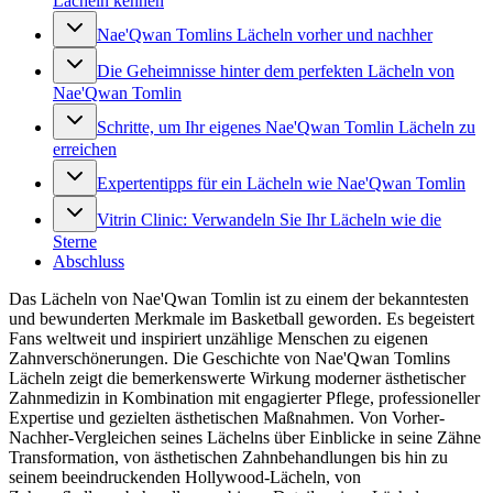
Lächeln kennen
Nae'Qwan Tomlins Lächeln vorher und nachher
Die Geheimnisse hinter dem perfekten Lächeln von
Nae'Qwan Tomlin
Schritte, um Ihr eigenes Nae'Qwan Tomlin Lächeln zu
erreichen
Expertentipps für ein Lächeln wie Nae'Qwan Tomlin
Vitrin Clinic: Verwandeln Sie Ihr Lächeln wie die
Sterne
Abschluss
Das Lächeln von Nae'Qwan Tomlin ist zu einem der bekanntesten
und bewunderten Merkmale im Basketball geworden. Es begeistert
Fans weltweit und inspiriert unzählige Menschen zu eigenen
Zahnverschönerungen. Die Geschichte von Nae'Qwan Tomlins
Lächeln zeigt die bemerkenswerte Wirkung moderner ästhetischer
Zahnmedizin in Kombination mit engagierter Pflege, professioneller
Expertise und gezielten ästhetischen Maßnahmen. Von Vorher-
Nachher-Vergleichen seines Lächelns über Einblicke in seine Zähne
Transformation, von ästhetischen Zahnbehandlungen bis hin zu
seinem beeindruckenden Hollywood-Lächeln, von