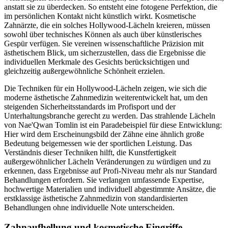
anstatt sie zu überdecken. So entsteht eine fotogene Perfektion, die
im persönlichen Kontakt nicht künstlich wirkt. Kosmetische
Zahnärzte, die ein solches Hollywood-Lächeln kreieren, müssen
sowohl über technisches Können als auch über künstlerisches
Gespür verfügen. Sie vereinen wissenschaftliche Präzision mit
ästhetischem Blick, um sicherzustellen, dass die Ergebnisse die
individuellen Merkmale des Gesichts berücksichtigen und
gleichzeitig außergewöhnliche Schönheit erzielen.
Die Techniken für ein Hollywood-Lächeln zeigen, wie sich die
moderne ästhetische Zahnmedizin weiterentwickelt hat, um den
steigenden Sicherheitsstandards im Profisport und der
Unterhaltungsbranche gerecht zu werden. Das strahlende Lächeln
von Nae'Qwan Tomlin ist ein Paradebeispiel für diese Entwicklung:
Hier wird dem Erscheinungsbild der Zähne eine ähnlich große
Bedeutung beigemessen wie der sportlichen Leistung. Das
Verständnis dieser Techniken hilft, die Kunstfertigkeit
außergewöhnlicher Lächeln Veränderungen zu würdigen und zu
erkennen, dass Ergebnisse auf Profi-Niveau mehr als nur Standard
Behandlungen erfordern. Sie verlangen umfassende Expertise,
hochwertige Materialien und individuell abgestimmte Ansätze, die
erstklassige ästhetische Zahnmedizin von standardisierten
Behandlungen ohne individuelle Note unterscheiden.
Zahnaufhellung und kosmetische Eingriffe