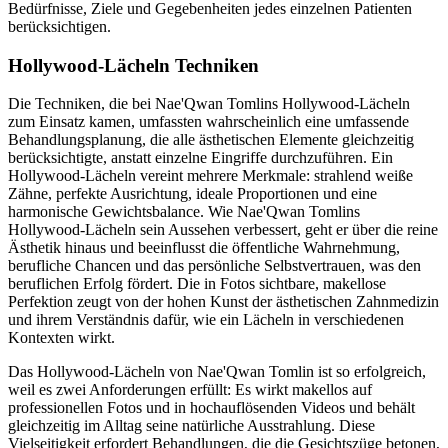
Bedürfnisse, Ziele und Gegebenheiten jedes einzelnen Patienten
berücksichtigen.
Hollywood-Lächeln Techniken
Die Techniken, die bei Nae'Qwan Tomlins Hollywood-Lächeln
zum Einsatz kamen, umfassten wahrscheinlich eine umfassende
Behandlungsplanung, die alle ästhetischen Elemente gleichzeitig
berücksichtigte, anstatt einzelne Eingriffe durchzuführen. Ein
Hollywood-Lächeln vereint mehrere Merkmale: strahlend weiße
Zähne, perfekte Ausrichtung, ideale Proportionen und eine
harmonische Gewichtsbalance. Wie Nae'Qwan Tomlins
Hollywood-Lächeln sein Aussehen verbessert, geht er über die reine
Ästhetik hinaus und beeinflusst die öffentliche Wahrnehmung,
berufliche Chancen und das persönliche Selbstvertrauen, was den
beruflichen Erfolg fördert. Die in Fotos sichtbare, makellose
Perfektion zeugt von der hohen Kunst der ästhetischen Zahnmedizin
und ihrem Verständnis dafür, wie ein Lächeln in verschiedenen
Kontexten wirkt.
Das Hollywood-Lächeln von Nae'Qwan Tomlin ist so erfolgreich,
weil es zwei Anforderungen erfüllt: Es wirkt makellos auf
professionellen Fotos und in hochauflösenden Videos und behält
gleichzeitig im Alltag seine natürliche Ausstrahlung. Diese
Vielseitigkeit erfordert Behandlungen, die die Gesichtszüge betonen,