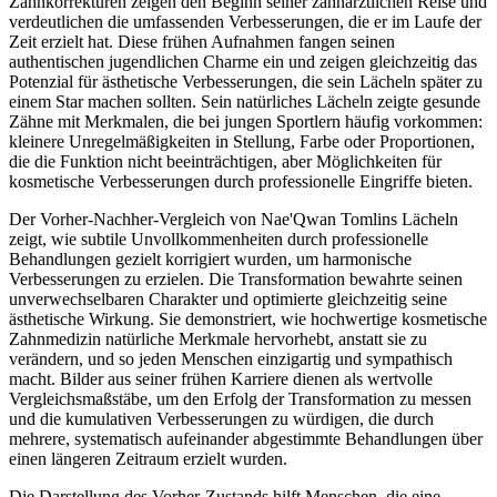
Zahnkorrekturen zeigen den Beginn seiner zahnärztlichen Reise und
verdeutlichen die umfassenden Verbesserungen, die er im Laufe der
Zeit erzielt hat. Diese frühen Aufnahmen fangen seinen
authentischen jugendlichen Charme ein und zeigen gleichzeitig das
Potenzial für ästhetische Verbesserungen, die sein Lächeln später zu
einem Star machen sollten. Sein natürliches Lächeln zeigte gesunde
Zähne mit Merkmalen, die bei jungen Sportlern häufig vorkommen:
kleinere Unregelmäßigkeiten in Stellung, Farbe oder Proportionen,
die die Funktion nicht beeinträchtigen, aber Möglichkeiten für
kosmetische Verbesserungen durch professionelle Eingriffe bieten.
Der Vorher-Nachher-Vergleich von Nae'Qwan Tomlins Lächeln
zeigt, wie subtile Unvollkommenheiten durch professionelle
Behandlungen gezielt korrigiert wurden, um harmonische
Verbesserungen zu erzielen. Die Transformation bewahrte seinen
unverwechselbaren Charakter und optimierte gleichzeitig seine
ästhetische Wirkung. Sie demonstriert, wie hochwertige kosmetische
Zahnmedizin natürliche Merkmale hervorhebt, anstatt sie zu
verändern, und so jeden Menschen einzigartig und sympathisch
macht. Bilder aus seiner frühen Karriere dienen als wertvolle
Vergleichsmaßstäbe, um den Erfolg der Transformation zu messen
und die kumulativen Verbesserungen zu würdigen, die durch
mehrere, systematisch aufeinander abgestimmte Behandlungen über
einen längeren Zeitraum erzielt wurden.
Die Darstellung des Vorher-Zustands hilft Menschen, die eine