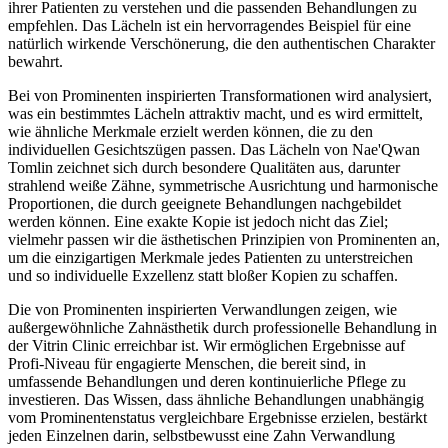
ihrer Patienten zu verstehen und die passenden Behandlungen zu
empfehlen. Das Lächeln ist ein hervorragendes Beispiel für eine
natürlich wirkende Verschönerung, die den authentischen Charakter
bewahrt.
Bei von Prominenten inspirierten Transformationen wird analysiert,
was ein bestimmtes Lächeln attraktiv macht, und es wird ermittelt,
wie ähnliche Merkmale erzielt werden können, die zu den
individuellen Gesichtszügen passen. Das Lächeln von Nae'Qwan
Tomlin zeichnet sich durch besondere Qualitäten aus, darunter
strahlend weiße Zähne, symmetrische Ausrichtung und harmonische
Proportionen, die durch geeignete Behandlungen nachgebildet
werden können. Eine exakte Kopie ist jedoch nicht das Ziel;
vielmehr passen wir die ästhetischen Prinzipien von Prominenten an,
um die einzigartigen Merkmale jedes Patienten zu unterstreichen
und so individuelle Exzellenz statt bloßer Kopien zu schaffen.
Die von Prominenten inspirierten Verwandlungen zeigen, wie
außergewöhnliche Zahnästhetik durch professionelle Behandlung in
der Vitrin Clinic erreichbar ist. Wir ermöglichen Ergebnisse auf
Profi-Niveau für engagierte Menschen, die bereit sind, in
umfassende Behandlungen und deren kontinuierliche Pflege zu
investieren. Das Wissen, dass ähnliche Behandlungen unabhängig
vom Prominentenstatus vergleichbare Ergebnisse erzielen, bestärkt
jeden Einzelnen darin, selbstbewusst eine Zahn Verwandlung