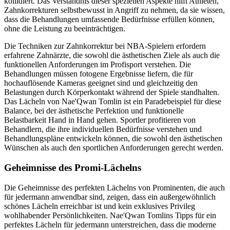
kollidiert. Das Verständnis dieser speziellen Aspekte hilft Athleten,
Zahnkorrekturen selbstbewusst in Angriff zu nehmen, da sie wissen,
dass die Behandlungen umfassende Bedürfnisse erfüllen können,
ohne die Leistung zu beeinträchtigen.
Die Techniken zur Zahnkorrektur bei NBA-Spielern erfordern
erfahrene Zahnärzte, die sowohl die ästhetischen Ziele als auch die
funktionellen Anforderungen im Profisport verstehen. Die
Behandlungen müssen fotogene Ergebnisse liefern, die für
hochauflösende Kameras geeignet sind und gleichzeitig den
Belastungen durch Körperkontakt während der Spiele standhalten.
Das Lächeln von Nae'Qwan Tomlin ist ein Paradebeispiel für diese
Balance, bei der ästhetische Perfektion und funktionelle
Belastbarkeit Hand in Hand gehen. Sportler profitieren von
Behandlern, die ihre individuellen Bedürfnisse verstehen und
Behandlungspläne entwickeln können, die sowohl den ästhetischen
Wünschen als auch den sportlichen Anforderungen gerecht werden.
Geheimnisse des Promi-Lächelns
Die Geheimnisse des perfekten Lächelns von Prominenten, die auch
für jedermann anwendbar sind, zeigen, dass ein außergewöhnlich
schönes Lächeln erreichbar ist und kein exklusives Privileg
wohlhabender Persönlichkeiten. Nae'Qwan Tomlins Tipps für ein
perfektes Lächeln für jedermann unterstreichen, dass die moderne