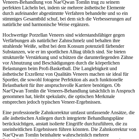
Veneers-Behandlung von Nae'Qwan Tomlin trug zu seinem
perfekten Lächeln bei, indem sie mehrere ästhetische Elemente
durch aufeinander abgestimmte Verfahren behandelte und so ein
stimmiges Gesamtbild schuf, bei dem sich die Verbesserungen auf
natürliche und harmonische Weise ergänzen.
Hochwertige Porzellan Veneers sind widerstandsfähiger gegen
Verfärbungen als natürlicher Zahnschmelz und behalten ihre
strahlende Weiße, selbst bei dem Konsum potenziell färbender
Substanzen, wie er im sportlichen Alltag üblich sind. Sie bieten
strukturelle Verstärkung und schützen die darunterliegenden Zähne
vor Abnutzung und Beschädigungen durch die körperlichen
Belastungen beim Profi-Basketball. Die Langlebigkeit und
ästhetische Exzellenz von Qualitäts Veneers machen sie ideal für
Sportler, die sowohl fotogene Perfektion als auch funktionelle
Belastbarkeit für ihre anspruchsvolle Karriere benötigen. Ob
Nae'Qwan Tomlin die Veneers-Behandlung tatsächlich in Anspruch
genommen hat, bleibt spekulativ, die optischen Merkmale
entsprechen jedoch typischen Veneer-Ergebnissen.
Eine professionelle Zahnkorrektur umfasst umfassende Ansätze, die
alle ästhetischen Anliegen durch integrierte Behandlungspläne
berücksichtigen, anstatt isolierte Eingriffe durchzuführen, die zu
uneinheitlichen Ergebnissen führen könnten. Die Zahnkorrektur von
Nae'Qwan Tomlin beinhaltete wahrscheinlich mehrere