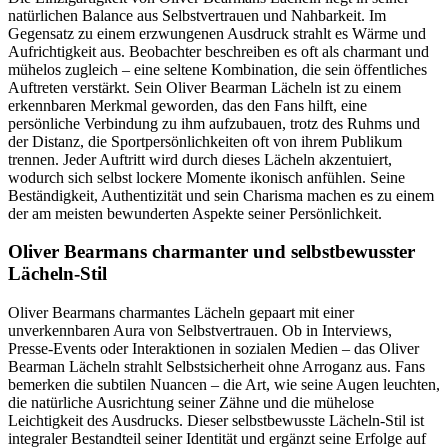
natürlichen Balance aus Selbstvertrauen und Nahbarkeit. Im
Gegensatz zu einem erzwungenen Ausdruck strahlt es Wärme und
Aufrichtigkeit aus. Beobachter beschreiben es oft als charmant und
mühelos zugleich – eine seltene Kombination, die sein öffentliches
Auftreten verstärkt. Sein Oliver Bearman Lächeln ist zu einem
erkennbaren Merkmal geworden, das den Fans hilft, eine
persönliche Verbindung zu ihm aufzubauen, trotz des Ruhms und
der Distanz, die Sportpersönlichkeiten oft von ihrem Publikum
trennen. Jeder Auftritt wird durch dieses Lächeln akzentuiert,
wodurch sich selbst lockere Momente ikonisch anfühlen. Seine
Beständigkeit, Authentizität und sein Charisma machen es zu einem
der am meisten bewunderten Aspekte seiner Persönlichkeit.
Oliver Bearmans charmanter und selbstbewusster
Lächeln-Stil
Oliver Bearmans charmantes Lächeln gepaart mit einer
unverkennbaren Aura von Selbstvertrauen. Ob in Interviews,
Presse-Events oder Interaktionen in sozialen Medien – das Oliver
Bearman Lächeln strahlt Selbstsicherheit ohne Arroganz aus. Fans
bemerken die subtilen Nuancen – die Art, wie seine Augen leuchten,
die natürliche Ausrichtung seiner Zähne und die mühelose
Leichtigkeit des Ausdrucks. Dieser selbstbewusste Lächeln-Stil ist
integraler Bestandteil seiner Identität und ergänzt seine Erfolge auf