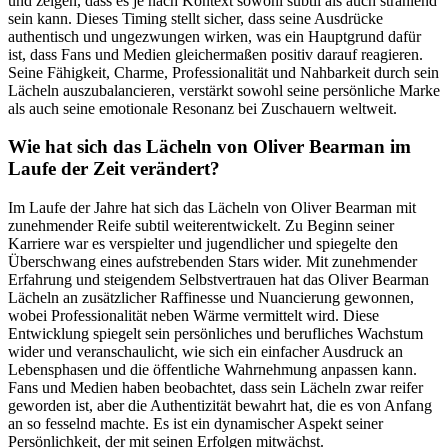
und zeigen, dass es je nach Kontext sowohl subtil als auch strahlend
sein kann. Dieses Timing stellt sicher, dass seine Ausdrücke
authentisch und ungezwungen wirken, was ein Hauptgrund dafür
ist, dass Fans und Medien gleichermaßen positiv darauf reagieren.
Seine Fähigkeit, Charme, Professionalität und Nahbarkeit durch sein
Lächeln auszubalancieren, verstärkt sowohl seine persönliche Marke
als auch seine emotionale Resonanz bei Zuschauern weltweit.
Wie hat sich das Lächeln von Oliver Bearman im
Laufe der Zeit verändert?
Im Laufe der Jahre hat sich das Lächeln von Oliver Bearman mit
zunehmender Reife subtil weiterentwickelt. Zu Beginn seiner
Karriere war es verspielter und jugendlicher und spiegelte den
Überschwang eines aufstrebenden Stars wider. Mit zunehmender
Erfahrung und steigendem Selbstvertrauen hat das Oliver Bearman
Lächeln an zusätzlicher Raffinesse und Nuancierung gewonnen,
wobei Professionalität neben Wärme vermittelt wird. Diese
Entwicklung spiegelt sein persönliches und berufliches Wachstum
wider und veranschaulicht, wie sich ein einfacher Ausdruck an
Lebensphasen und die öffentliche Wahrnehmung anpassen kann.
Fans und Medien haben beobachtet, dass sein Lächeln zwar reifer
geworden ist, aber die Authentizität bewahrt hat, die es von Anfang
an so fesselnd machte. Es ist ein dynamischer Aspekt seiner
Persönlichkeit, der mit seinen Erfolgen mitwächst.