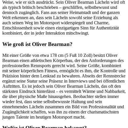
Weise, wie er sich ausdrückt. Sein Oliver Bearman Lächeln wird oft
als typisch britisch beschrieben – geschliffen, selbstbewusst und
dennoch zugänglich. Fans aus seiner Heimatstadt und der ganzen
Welt erkennen an, dass sein Lächeln sowohl seine Erziehung als
auch seinen Weg im Motorsport widerspiegelt und Charme,
Entschlossenheit sowie einen einzigartigen Sinn für Authentizität
kombiniert, der in jeder Interaktion mitschwingt.
Wie groß ist Oliver Bearman?
Mit einer Größe von etwa 178 cm (5 Fuß 10 Zoll) besitzt Oliver
Bearman einen athletischen Körperbau, der den Anforderungen des
professionellen Rennsports gerecht wird. Seine Größe, kombiniert
mit seiner körperlichen Fitness, ermöglicht es ihm, die Kontrolle und
Präzision hinter dem Lenkrad zu bewahren. Abseits der Rennstrecke
ergänzt seine Statur seine Präsenz in Interviews und bei öffentlichen
Auftritten. Es ist jedoch sein Oliver Bearman Lächeln, das oft den
stärksten Eindruck hinterlässt – es vermittelt Wärme und Nahbarkeit,
die über physische Maße hinausgehen. Beobachter stellen immer
wieder fest, dass seine selbstbewusste Haltung und sein
einnehmendes Lächeln zusammen ein Bild von Professionalität und
Zugänglichkeit schaffen, was ihn zu einem der charismatischsten
jungen Talente im heutigen Motorsport macht.
Wofür ist Oliver Bearman bekannt?