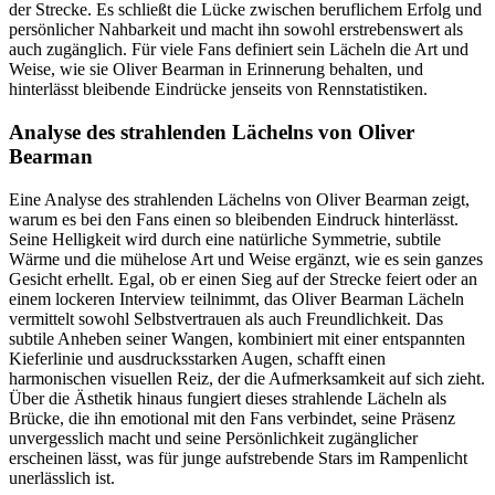
der Strecke. Es schließt die Lücke zwischen beruflichem Erfolg und
persönlicher Nahbarkeit und macht ihn sowohl erstrebenswert als
auch zugänglich. Für viele Fans definiert sein Lächeln die Art und
Weise, wie sie Oliver Bearman in Erinnerung behalten, und
hinterlässt bleibende Eindrücke jenseits von Rennstatistiken.
Analyse des strahlenden Lächelns von Oliver
Bearman
Eine Analyse des strahlenden Lächelns von Oliver Bearman zeigt,
warum es bei den Fans einen so bleibenden Eindruck hinterlässt.
Seine Helligkeit wird durch eine natürliche Symmetrie, subtile
Wärme und die mühelose Art und Weise ergänzt, wie es sein ganzes
Gesicht erhellt. Egal, ob er einen Sieg auf der Strecke feiert oder an
einem lockeren Interview teilnimmt, das Oliver Bearman Lächeln
vermittelt sowohl Selbstvertrauen als auch Freundlichkeit. Das
subtile Anheben seiner Wangen, kombiniert mit einer entspannten
Kieferlinie und ausdrucksstarken Augen, schafft einen
harmonischen visuellen Reiz, der die Aufmerksamkeit auf sich zieht.
Über die Ästhetik hinaus fungiert dieses strahlende Lächeln als
Brücke, die ihn emotional mit den Fans verbindet, seine Präsenz
unvergesslich macht und seine Persönlichkeit zugänglicher
erscheinen lässt, was für junge aufstrebende Stars im Rampenlicht
unerlässlich ist.