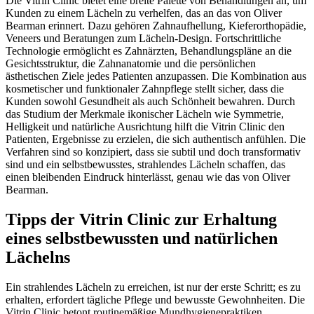
Die Vitrin Clinic bietet eine breite Palette von Behandlungen an, um
Kunden zu einem Lächeln zu verhelfen, das an das von Oliver
Bearman erinnert. Dazu gehören Zahnaufhellung, Kieferorthopädie,
Veneers und Beratungen zum Lächeln-Design. Fortschrittliche
Technologie ermöglicht es Zahnärzten, Behandlungspläne an die
Gesichtsstruktur, die Zahnanatomie und die persönlichen
ästhetischen Ziele jedes Patienten anzupassen. Die Kombination aus
kosmetischer und funktionaler Zahnpflege stellt sicher, dass die
Kunden sowohl Gesundheit als auch Schönheit bewahren. Durch
das Studium der Merkmale ikonischer Lächeln wie Symmetrie,
Helligkeit und natürliche Ausrichtung hilft die Vitrin Clinic den
Patienten, Ergebnisse zu erzielen, die sich authentisch anfühlen. Die
Verfahren sind so konzipiert, dass sie subtil und doch transformativ
sind und ein selbstbewusstes, strahlendes Lächeln schaffen, das
einen bleibenden Eindruck hinterlässt, genau wie das von Oliver
Bearman.
Tipps der Vitrin Clinic zur Erhaltung
eines selbstbewussten und natürlichen
Lächelns
Ein strahlendes Lächeln zu erreichen, ist nur der erste Schritt; es zu
erhalten, erfordert tägliche Pflege und bewusste Gewohnheiten. Die
Vitrin Clinic betont routinemäßige Mundhygienepraktiken,