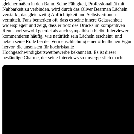
gleichermaßen in den Bann. Seine Fähigkeit, Professionalität mit
Nahbarkeit zu verbinden, wird durch das Oliver Bearman Lächeln
verstärkt, das gleichzeitig Aufrichtigkeit und Selbstvertrauen
vermittelt. Fans bemerken oft, dass es seine innere Gelassenheit
widerspiegelt und zeigt, dass er trotz des Drucks im kompetitiven
Rennsport sowohl geerdet als auch sympathisch bleibt. Interviewer
kommentieren häufig, wie natürlich sein Lächeln erscheint, und
heben seine Rolle bei der Vermenschlichung einer öffentlichen Figur
hervor, die ansonsten für hochriskante
Hochgeschwindigkeitswettbewerbe bekannt ist. Es ist dieser
beständige Charme, der seine Interviews so unvergesslich macht.