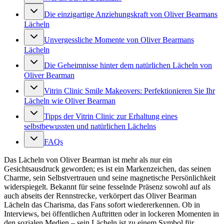
Die einzigartige Anziehungskraft von Oliver Bearmans
Lächeln
Unvergessliche Momente von Oliver Bearmans
Lächeln
Die Geheimnisse hinter dem natürlichen Lächeln von
Oliver Bearman
Vitrin Clinic Smile Makeovers: Perfektionieren Sie Ihr
Lächeln wie Oliver Bearman
Tipps der Vitrin Clinic zur Erhaltung eines
selbstbewussten und natürlichen Lächelns
FAQs
Das Lächeln von Oliver Bearman ist mehr als nur ein
Gesichtsausdruck geworden; es ist ein Markenzeichen, das seinen
Charme, sein Selbstvertrauen und seine magnetische Persönlichkeit
widerspiegelt. Bekannt für seine fesselnde Präsenz sowohl auf als
auch abseits der Rennstrecke, verkörpert das Oliver Bearman
Lächeln das Charisma, das Fans sofort wiedererkennen. Ob in
Interviews, bei öffentlichen Auftritten oder in lockeren Momenten in
den sozialen Medien – sein Lächeln ist zu einem Symbol für