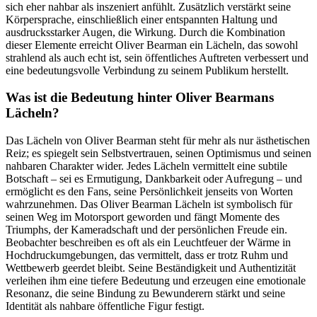
sich eher nahbar als inszeniert anfühlt. Zusätzlich verstärkt seine
Körpersprache, einschließlich einer entspannten Haltung und
ausdrucksstarker Augen, die Wirkung. Durch die Kombination
dieser Elemente erreicht Oliver Bearman ein Lächeln, das sowohl
strahlend als auch echt ist, sein öffentliches Auftreten verbessert und
eine bedeutungsvolle Verbindung zu seinem Publikum herstellt.
Was ist die Bedeutung hinter Oliver Bearmans
Lächeln?
Das Lächeln von Oliver Bearman steht für mehr als nur ästhetischen
Reiz; es spiegelt sein Selbstvertrauen, seinen Optimismus und seinen
nahbaren Charakter wider. Jedes Lächeln vermittelt eine subtile
Botschaft – sei es Ermutigung, Dankbarkeit oder Aufregung – und
ermöglicht es den Fans, seine Persönlichkeit jenseits von Worten
wahrzunehmen. Das Oliver Bearman Lächeln ist symbolisch für
seinen Weg im Motorsport geworden und fängt Momente des
Triumphs, der Kameradschaft und der persönlichen Freude ein.
Beobachter beschreiben es oft als ein Leuchtfeuer der Wärme in
Hochdruckumgebungen, das vermittelt, dass er trotz Ruhm und
Wettbewerb geerdet bleibt. Seine Beständigkeit und Authentizität
verleihen ihm eine tiefere Bedeutung und erzeugen eine emotionale
Resonanz, die seine Bindung zu Bewunderern stärkt und seine
Identität als nahbare öffentliche Figur festigt.