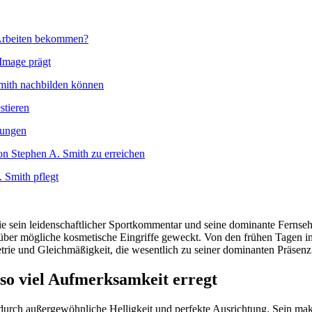
 Arbeiten bekommen?
 Image prägt
Smith nachbilden können
stieren
tungen
von Stephen A. Smith zu erreichen
 Smith pflegt
sein leidenschaftlicher Sportkommentar und seine dominante Fernsehpr
r über mögliche kosmetische Eingriffe geweckt. Von den frühen Tagen i
ie und Gleichmäßigkeit, die wesentlich zu seiner dominanten Präsenz 
so viel Aufmerksamkeit erregt
durch außergewöhnliche Helligkeit und perfekte Ausrichtung. Sein make