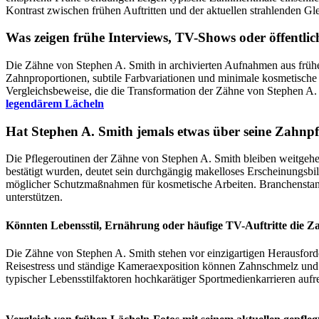
Kontrast zwischen frühen Auftritten und der aktuellen strahlenden 
Was zeigen frühe Interviews, TV-Shows oder öffentlic
Die Zähne von Stephen A. Smith in archivierten Aufnahmen aus frühe
Zahnproportionen, subtile Farbvariationen und minimale kosmetische E
Vergleichsbeweise, die die Transformation der Zähne von Stephen A.
legendärem Lächeln
Hat Stephen A. Smith jemals etwas über seine Zahnp
Die Pflegeroutinen der Zähne von Stephen A. Smith bleiben weitgehen
bestätigt wurden, deutet sein durchgängig makelloses Erscheinungsbil
möglicher Schutzmaßnahmen für kosmetische Arbeiten. Branchenstand
unterstützen.
Könnten Lebensstil, Ernährung oder häufige TV-Auftritte die Z
Die Zähne von Stephen A. Smith stehen vor einzigartigen Herausfo
Reisestress und ständige Kameraexposition können Zahnschmelz und ko
typischer Lebensstilfaktoren hochkarätiger Sportmedienkarrieren auf