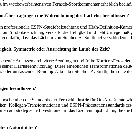
folg im wettbewerbsintensiven Fernseh-Sportkommentar erheblich beeinfl
on-Übertragungen die Wahrnehmung des Lächelns beeinflussen?
h professionelle ESPN-Studiobeleuchtung und High-Definition-Kameras.
tion. Studiobeleuchtung verstärkt die Helligkeit und hebt Unregelmäßi
orgen dafür, dass das Lächeln von Stephen A. Smith bei verschiedenen 
igkeit, Symmetrie oder Ausrichtung im Laufe der Zeit?
hende Analysen archivierte Sendungen und frühe Karriere-Fotos deutli
seiner Karriereentwicklung. Diese erheblichen Transformationen deuten 
 oder umfassender Bonding-Arbeit bei Stephen A. Smith, die seine dom
gen beeinflussen?
hrscheinlich die Standards der Fernsehindustrie für On-Air-Talente 
iten. Kollegen-Transformationen und ESPN-Präsentationsstandards er
uten auf strategische Investitionen in das Erscheinungsbild hin, die d
hen Autorität bei?