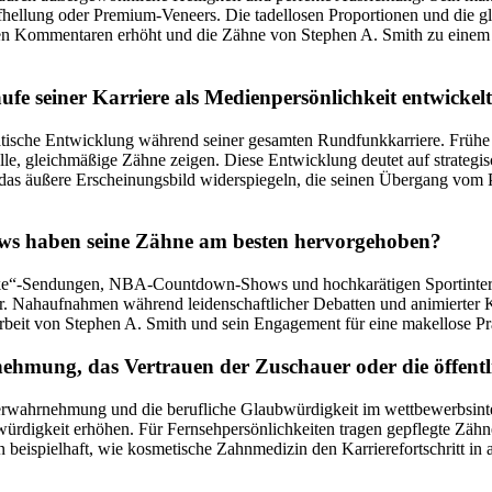
ufhellung oder Premium-Veneers. Die tadellosen Proportionen und die g
ichen Kommentaren erhöht und die Zähne von Stephen A. Smith zu ein
fe seiner Karriere als Medienpersönlichkeit entwickel
ische Entwicklung während seiner gesamten Rundfunkkarriere. Frühe Ze
gleichmäßige Zähne zeigen. Diese Entwicklung deutet auf strategische
 das äußere Erscheinungsbild widerspiegeln, die seinen Übergang vom P
hows haben seine Zähne am besten hervorgehoben?
 Take“-Sendungen, NBA-Countdown-Shows und hochkarätigen Sportinter
. Nahaufnahmen während leidenschaftlicher Debatten und animierter 
 Arbeit von Stephen A. Smith und sein Engagement für eine makellose Pr
ehmung, das Vertrauen der Zuschauer oder die öffentli
erwahrnehmung und die berufliche Glaubwürdigkeit im wettbewerbsinten
rdigkeit erhöhen. Für Fernsehpersönlichkeiten tragen gepflegte Zähn
beispielhaft, wie kosmetische Zahnmedizin den Karrierefortschritt in a