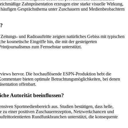
leichmäßige Zahnpräsentation erzeugen eine starke visuelle Wirkung,
em häufigen Gesprächsthema unter Zuschauern und Medienbeobachtern
t?
itungs- und Radioauftritte zeigten natürliches Gebiss mit typischen
 kosmetische Eingriffe hin, die mit der gesteigerten
rintjournalismus zum Fernsehstar unterstützt.
views hervor. Die hochauflösende ESPN-Produktion hebt die
Kommentare bieten optimale Betrachtungsmöglichkeiten, bei denen
äsentation offenbart.
che Autorität beeinflussen?
siven Sportmedienbereich aus. Studien bestätigen, dass helle,
e zu einer positiven Zuschauerrezeption, Netzwerkchancen und
uftrittorientierten Rundfunkbranchen unterstützt, die konsequente