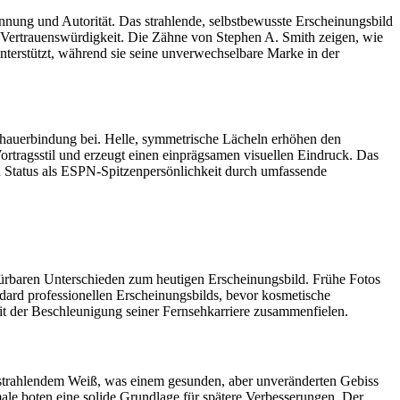
ennung und Autorität. Das strahlende, selbstbewusste Erscheinungsbild
d Vertrauenswürdigkeit. Die Zähne von Stephen A. Smith zeigen, wie
terstützt, während sie seine unverwechselbare Marke in der
chauerbindung bei. Helle, symmetrische Lächeln erhöhen den
tragsstil und erzeugt einen einprägsamen visuellen Eindruck. Das
n Status als ESPN-Spitzenpersönlichkeit durch umfassende
pürbaren Unterschieden zum heutigen Erscheinungsbild. Frühe Fotos
dard professionellen Erscheinungsbilds, bevor kosmetische
mit der Beschleunigung seiner Fernsehkarriere zusammenfielen.
t strahlendem Weiß, was einem gesunden, aber unveränderten Gebiss
ale boten eine solide Grundlage für spätere Verbesserungen. Der