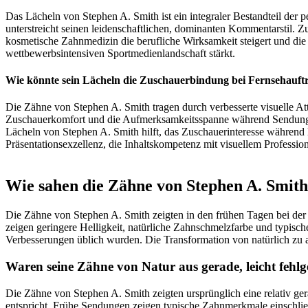
Das Lächeln von Stephen A. Smith ist ein integraler Bestandteil der 
unterstreicht seinen leidenschaftlichen, dominanten Kommentarstil. 
kosmetische Zahnmedizin die berufliche Wirksamkeit steigert und di
wettbewerbsintensiven Sportmedienlandschaft stärkt.
Wie könnte sein Lächeln die Zuschauerbindung bei Fernsehauftri
Die Zähne von Stephen A. Smith tragen durch verbesserte visuelle A
Zuschauerkomfort und die Aufmerksamkeitsspanne während Sendungen. 
Lächeln von Stephen A. Smith hilft, das Zuschauerinteresse während
Präsentationsexzellenz, die Inhaltskompetenz mit visuellem Professio
Wie sahen die Zähne von Stephen A. Smith 
Die Zähne von Stephen A. Smith zeigten in den frühen Tagen bei der
zeigen geringere Helligkeit, natürliche Zahnschmelzfarbe und typisc
Verbesserungen üblich wurden. Die Transformation von natürlich zu a
Waren seine Zähne von Natur aus gerade, leicht fehlge
Die Zähne von Stephen A. Smith zeigten ursprünglich eine relativ ge
entspricht. Frühe Sendungen zeigen typische Zahnmerkmale einschließ