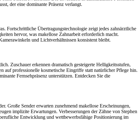
usst, der eine dominante Präsenz verlangt.
 Fortschrittliche Übertragungstechnologie zeigt jedes zahnärztliche
gkeiten hervor, was makellose Zahnarbeit erforderlich macht.
Kamerawinkeln und Lichtverhältnissen konsistent bleibt.
ch. Zuschauer erkennen dramatisch gesteigerte Helligkeitsstufen,
auf professionelle kosmetische Eingriffe statt natürlicher Pflege hin.
inante Fernsehpräsenz unterstützen. Entdecken Sie die
wider. Große Sender erwarten zunehmend makellose Erscheinungen,
zeugen implizite Erwartungen. Verbesserungen der Zähne von Stephen
ie berufliche Entwicklung und wettbewerbsfähige Positionierung im