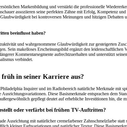
persönlichen Markenbildung und verstärkt die professionelle Wiedererk
Zuschauer assoziieren seine perfekten Zähne mit Erfolg, Kompetenz un
e Glaubwürdigkeit bei kontroversen Meinungen und hitzigen Debatten un
tten beeinflusst haben?
ttraktivität und wahrgenommene Glaubwürdigkeit zur gesteigerten Zus
Sein makelloses Erscheinungsbild ergänzt den leidenschaftlichen Vor
 längerer Kommentarsegmente aufrechtzuerhalten und unterstützt seine
nalismus verbindet.
früh in seiner Karriere aus?
 Philadelphia Inquirer und im Radiobereich natürliche Merkmale mit s
he Ausrichtungsvariationen. Diese Basismerkmale entsprachen dem Stan
ußergewöhnlich gepflegt deutet auf erhebliche Investitionen hin, die 
stellt oder verfärbt bei frühen TV-Auftritten?
rade Ausrichtung mit natürlicher cremefarbener Zahnschmelzfarbe stat
lich kleiner Farbvariationen und natürlicher Textur. Diese Basismerkm