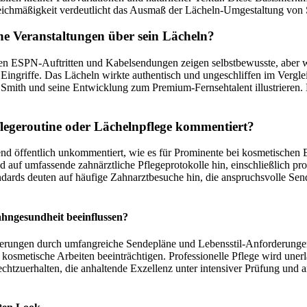
Gleichmäßigkeit verdeutlicht das Ausmaß der Lächeln-Umgestaltung von
he Veranstaltungen über sein Lächeln?
n ESPN-Auftritten und Kabelsendungen zeigen selbstbewusste, aber we
ingriffe. Das Lächeln wirkte authentisch und ungeschliffen im Verglei
 Smith und seine Entwicklung zum Premium-Fernsehtalent illustrieren.
flegeroutine oder Lächelnpflege kommentiert?
d öffentlich unkommentiert, wie es für Prominente bei kosmetischen E
d auf umfassende zahnärztliche Pflegeprotokolle hin, einschließlich pro
ards deuten auf häufige Zahnarztbesuche hin, die anspruchsvolle Se
ahngesundheit beeinflussen?
rderungen durch umfangreiche Sendepläne und Lebensstil-Anforderung
smetische Arbeiten beeinträchtigen. Professionelle Pflege wird unerl
rechtzuerhalten, die anhaltende Exzellenz unter intensiver Prüfung und