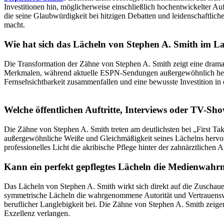
Investitionen hin, möglicherweise einschließlich hochentwickelter A
die seine Glaubwürdigkeit bei hitzigen Debatten und leidenschaftl
macht.
Wie hat sich das Lächeln von Stephen A. Smith im Lau
Die Transformation der Zähne von Stephen A. Smith zeigt eine dramat
Merkmalen, während aktuelle ESPN-Sendungen außergewöhnlich helle, 
Fernsehsichtbarkeit zusammenfallen und eine bewusste Investition in
Welche öffentlichen Auftritte, Interviews oder TV-S
Die Zähne von Stephen A. Smith treten am deutlichsten bei „First
außergewöhnliche Weiße und Gleichmäßigkeit seines Lächelns hervor
professionelles Licht die akribische Pflege hinter der zahnärztlichen
Kann ein perfekt gepflegtes Lächeln die Medienwahrn
Das Lächeln von Stephen A. Smith wirkt sich direkt auf die Zuschau
symmetrische Lächeln die wahrgenommene Autorität und Vertrauenswü
beruflicher Langlebigkeit bei. Die Zähne von Stephen A. Smith zeigen 
Exzellenz verlangen.