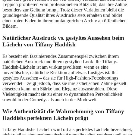
Teppich profitieren vom professionellen Blitzlicht, das ihre Zähne
besonders zur Geltung bringt. Trotz dieser Variationen bleibt die
grundlegende Qualität ihres Ausdrucks stets erhalten und bildet
einen roten Faden in ihrem umfangreichen Archiv an öffentlichen
Bildern.
Natürlicher Ausdruck vs. gestyltes Aussehen beim
Lächeln von Tiffany Haddish
Es besteht ein faszinierendes Zusammenspiel zwischen ihrem
natürlichen Ausdruck und ihrem gestylten Look. Ihr Tiffany-
Haddish-Lächeln ist am wirkungsvollsten, wenn es eine
unverfälschte, natürliche Reaktion auf etwas Lustiges ist. Ihr
gestyltes Aussehen – das sie für High-Fashion-Fotoshootings
verwendet – zeigt jedoch, dass sie ihre ästhetischen Zähne gezielt
einsetzen kann, um Stärke und Eleganz auszustrahlen. Diese
Vielseitigkeit macht sie zu einer so dynamischen Persönlichkeit
sowohl in der Comedy- als auch in der Modewelt.
Wie Authentizität die Wahrnehmung von Tiffany
Haddishs perfektem Lächeln prägt
Tiffany Haddishs Lächeln wird oft als perfektes Lächeln bezeichnet,
nicht weil es eine mathematische Anomalie wäre, sondern weil es so