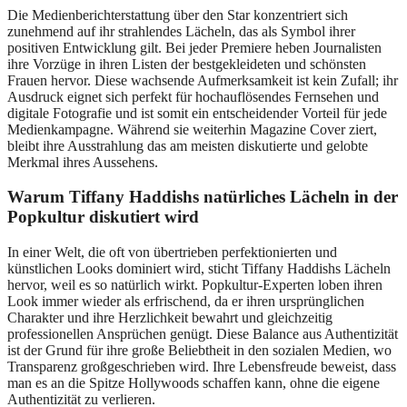
Die Medienberichterstattung über den Star konzentriert sich
zunehmend auf ihr strahlendes Lächeln, das als Symbol ihrer
positiven Entwicklung gilt. Bei jeder Premiere heben Journalisten
ihre Vorzüge in ihren Listen der bestgekleideten und schönsten
Frauen hervor. Diese wachsende Aufmerksamkeit ist kein Zufall; ihr
Ausdruck eignet sich perfekt für hochauflösendes Fernsehen und
digitale Fotografie und ist somit ein entscheidender Vorteil für jede
Medienkampagne. Während sie weiterhin Magazine Cover ziert,
bleibt ihre Ausstrahlung das am meisten diskutierte und gelobte
Merkmal ihres Aussehens.
Warum Tiffany Haddishs natürliches Lächeln in der
Popkultur diskutiert wird
In einer Welt, die oft von übertrieben perfektionierten und
künstlichen Looks dominiert wird, sticht Tiffany Haddishs Lächeln
hervor, weil es so natürlich wirkt. Popkultur-Experten loben ihren
Look immer wieder als erfrischend, da er ihren ursprünglichen
Charakter und ihre Herzlichkeit bewahrt und gleichzeitig
professionellen Ansprüchen genügt. Diese Balance aus Authentizität
ist der Grund für ihre große Beliebtheit in den sozialen Medien, wo
Transparenz großgeschrieben wird. Ihre Lebensfreude beweist, dass
man es an die Spitze Hollywoods schaffen kann, ohne die eigene
Authentizität zu verlieren.