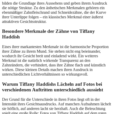
bilden die Grundlage ihres Aussehens und geben ihrem Ausdruck
die nötige Struktur. Zu den ästhetischen Merkmalen gehören ein
ebenmäßiger Zahnfleischrand und Schneidezähne, die der Kurve
ihrer Unterlippe folgen – ein klassisches Merkmal einer äußerst
attraktiven Gesichtsstruktur.
Besondere Merkmale der Zähne von Tiffany
Haddish
Eines ihrer markantesten Merkmale ist die harmonische Proportion
ihrer Zähne zu ihrem Mund. Sie stehen nicht eng beieinander,
wodurch ihr Gesicht breit und einladend wirkt. Ein weiteres
Merkmal ist die natürlich wirkende Transparenz an den
Zahnrändern, die verhindert, dass ihre Zähne flach und künstlich
wirken. Diese kleinen Details machen ihren Ausdruck in
unterschiedlichen Lichtverhältnissen so wirkungsvoll.
Warum Tiffany Haddishs Lächeln auf Fotos bei
verschiedenen Auftritten unterschiedlich aussieht
Der Grund für die Unterschiede in ihren Fotos liegt oft in der
Intensität ihres Gesichtsausdrucks. Auf manchen Aufnahmen lächelt
sie höflich, auf anderen lacht sie herzhaft. Auch die Beleuchtung
spielt eine große Rolle; Fotos von Tiffany Haddish auf dem roten