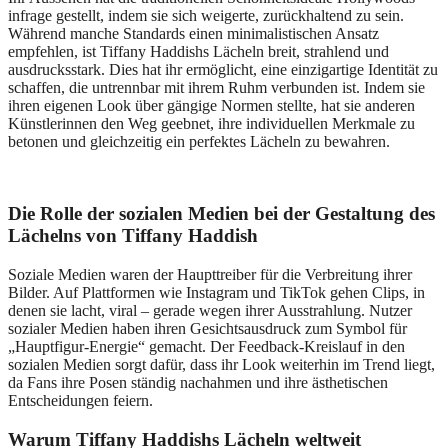
infrage gestellt, indem sie sich weigerte, zurückhaltend zu sein.
Während manche Standards einen minimalistischen Ansatz
empfehlen, ist Tiffany Haddishs Lächeln breit, strahlend und
ausdrucksstark. Dies hat ihr ermöglicht, eine einzigartige Identität zu
schaffen, die untrennbar mit ihrem Ruhm verbunden ist. Indem sie
ihren eigenen Look über gängige Normen stellte, hat sie anderen
Künstlerinnen den Weg geebnet, ihre individuellen Merkmale zu
betonen und gleichzeitig ein perfektes Lächeln zu bewahren.
Die Rolle der sozialen Medien bei der Gestaltung des
Lächelns von Tiffany Haddish
Soziale Medien waren der Haupttreiber für die Verbreitung ihrer
Bilder. Auf Plattformen wie Instagram und TikTok gehen Clips, in
denen sie lacht, viral – gerade wegen ihrer Ausstrahlung. Nutzer
sozialer Medien haben ihren Gesichtsausdruck zum Symbol für
„Hauptfigur-Energie“ gemacht. Der Feedback-Kreislauf in den
sozialen Medien sorgt dafür, dass ihr Look weiterhin im Trend liegt,
da Fans ihre Posen ständig nachahmen und ihre ästhetischen
Entscheidungen feiern.
Warum Tiffany Haddishs Lächeln weltweit