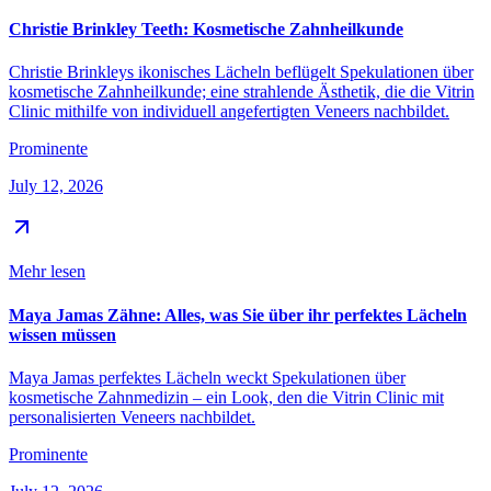
Christie Brinkley Teeth: Kosmetische Zahnheilkunde
Christie Brinkleys ikonisches Lächeln beflügelt Spekulationen über
kosmetische Zahnheilkunde; eine strahlende Ästhetik, die die Vitrin
Clinic mithilfe von individuell angefertigten Veneers nachbildet.
Prominente
July 12, 2026
Mehr lesen
Maya Jamas Zähne: Alles, was Sie über ihr perfektes Lächeln
wissen müssen
Maya Jamas perfektes Lächeln weckt Spekulationen über
kosmetische Zahnmedizin – ein Look, den die Vitrin Clinic mit
personalisierten Veneers nachbildet.
Prominente