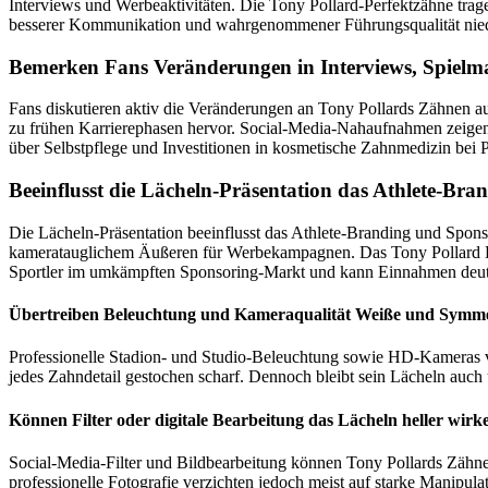
Interviews und Werbeaktivitäten. Die Tony Pollard-Perfektzähne tra
besserer Kommunikation und wahrgenommener Führungsqualität niede
Bemerken Fans Veränderungen in Interviews, Spielma
Fans diskutieren aktiv die Veränderungen an Tony Pollards Zähnen a
zu frühen Karrierephasen hervor. Social-Media-Nahaufnahmen zeigen 
über Selbstpflege und Investitionen in kosmetische Zahnmedizin bei 
Beeinflusst die Lächeln-Präsentation das Athlete-Br
Die Lächeln-Präsentation beeinflusst das Athlete-Branding und Spon
kameratauglichem Äußeren für Werbekampagnen. Das Tony Pollard Holl
Sportler im umkämpften Sponsoring-Markt und kann Einnahmen deutl
Übertreiben Beleuchtung und Kameraqualität Weiße und Symme
Professionelle Stadion- und Studio-Beleuchtung sowie HD-Kameras ve
jedes Zahndetail gestochen scharf. Dennoch bleibt sein Lächeln auch 
Können Filter oder digitale Bearbeitung das Lächeln heller wirk
Social-Media-Filter und Bildbearbeitung können Tony Pollards Zähne
professionelle Fotografie verzichten jedoch meist auf starke Manipulat