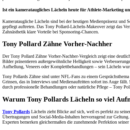
Ist ein kamerataugliches Lächeln heute für Athlete-Marketing u
Kamerataugliche Lächeln sind bei der heutigen Medienpräsenz und So
gepflegt auftreten. Das Tony Pollard-Lächeln-Makeover zeigt das Ve
Zahnästhetik klare Vorteile bei Sponsoring-Chancen.
Tony Pollard Zähne Vorher-Nachher
Der Tony Pollard Zähne Vorher-Nachher-Vergleich zeigt eine deutlich
Bilder präsentieren außergewöhnliche Helligkeit sowie Verbesserunge
Aufhellung, Veneers oder Komplettbehandlungen – sein Lächeln wurde
Tony Pollards Zähne sind unter NFL-Fans zu einem Gesprächsthema ge
Grinsen, das in Interviews und Medienauftritten sofort ins Auge fäll
durch professionelle Behandlungen oder natürliche Pflege – Tony Pol
Warum Tony Pollards Lächeln so viel Au
Tony Pollards
Lächeln zieht Blicke auf sich, weil es perfekt zu sei
Übertragungen und Social-Media-Inhalten hervorragend zur Geltung. Da
Experten bemerken gleichermaßen die zunehmende Perfektion seiner Z