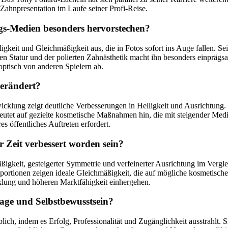
ahnpresentation im Laufe seiner Profi-Reise.
ags-Medien besonders hervorstechen?
gkeit und Gleichmäßigkeit aus, die in Fotos sofort ins Auge fallen. 
n Statur und der polierten Zahnästhetik macht ihn besonders einprägsa
optisch von anderen Spielern ab.
verändert?
lung zeigt deutliche Verbesserungen in Helligkeit und Ausrichtung. Fo
tet auf gezielte kosmetische Maßnahmen hin, die mit steigender Medi
s öffentliches Auftreten erfordert.
 Zeit verbessert worden sein?
gkeit, gesteigerter Symmetrie und verfeinerter Ausrichtung im Vergleic
rtionen zeigen ideale Gleichmäßigkeit, die auf mögliche kosmetische E
klung und höheren Marktfähigkeit einhergehen.
Image und Selbstbewusstsein?
blich, indem es Erfolg, Professionalität und Zugänglichkeit ausstrahlt.