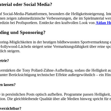
terial oder Social Media?
f Social-Media-Plattattformen, besonders die Helligkeitssteigerung. 
en zeigen zahnmedizinische Verbesserungen, die im Spielmaterial weni
dizin bei Profisportlern. Entdecke den kraftvollen Look von
Aidan H
anding und Sponsoring?
soring-Möglichkeiten in der heutigen bildbewussten Sportvermarktung
ywood-Lächeln steigert seine Vermarktungsfähigkeit über reine sport
ich steigern.
trie?
rstärken die Tony Pollard-Zähne-Aufhellung, sodass die Helligkeit a
unter Berücksichtigung technischer Effekte außergewöhnlich – ein Hinw
en lassen?
 in persönlichen Posts optisch aufhellen. Programme passen Helligkei
ion. Die gleichbleibende Qualität über alle Medien hinweg spricht für ec
nverzichtbar?