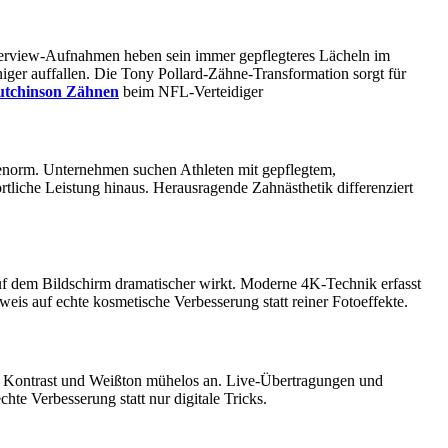
Interview-Aufnahmen heben sein immer gepflegteres Lächeln im
ger auffallen. Die Tony Pollard-Zähne-Transformation sorgt für
utchinson Zähnen
beim NFL-Verteidiger
 enorm. Unternehmen suchen Athleten mit gepflegtem,
liche Leistung hinaus. Herausragende Zahnästhetik differenziert
uf dem Bildschirm dramatischer wirkt. Moderne 4K-Technik erfasst
eis auf echte kosmetische Verbesserung statt reiner Fotoeffekte.
t, Kontrast und Weißton mühelos an. Live-Übertragungen und
hte Verbesserung statt nur digitale Tricks.