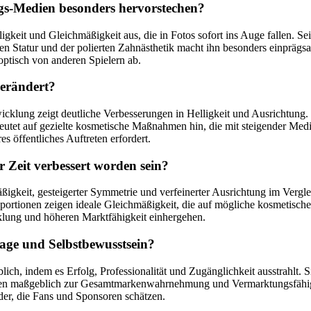
ags-Medien besonders hervorstechen?
gkeit und Gleichmäßigkeit aus, die in Fotos sofort ins Auge fallen. 
n Statur und der polierten Zahnästhetik macht ihn besonders einprägsa
optisch von anderen Spielern ab.
verändert?
lung zeigt deutliche Verbesserungen in Helligkeit und Ausrichtung. Fo
tet auf gezielte kosmetische Maßnahmen hin, die mit steigender Medi
s öffentliches Auftreten erfordert.
 Zeit verbessert worden sein?
gkeit, gesteigerter Symmetrie und verfeinerter Ausrichtung im Vergleic
rtionen zeigen ideale Gleichmäßigkeit, die auf mögliche kosmetische E
klung und höheren Marktfähigkeit einhergehen.
Image und Selbstbewusstsein?
blich, indem es Erfolg, Professionalität und Zugänglichkeit ausstrahlt.
gen maßgeblich zur Gesamtmarkenwahrnehmung und Vermarktungsfähigkeit
r, die Fans und Sponsoren schätzen.