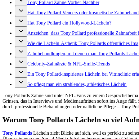
Tony Pollard Zähne Vorher-Nachher
Hat Tony Pollard Veneers oder kosmetische Zahnbeha
Hat Tony Pollard ein Hollywood-Lächeln?
Anzeichen, dass Tony Pollard professionelle Zahnarbeit 
Wie die Lächeln-Ästhetik Tony Pollards öffentliches Ima
Zahnbehandlungen, mit denen man Tony Pollards Läche
Celebrity-Zahnärzte & NFL-Smile-Trends
Ein Tony Pollard-inspiriertes Lächeln bei Vitrinclinic erh
So pflegt man ein strahlendes, athletisches Lächeln
Tony Pollards Zähne sind unter NFL-Fans zu einem Gesprächsthema ge
Grinsen, das in Interviews und Medienauftritten sofort ins Auge fäll
durch professionelle Behandlungen oder natürliche Pflege – Tony Pol
Warum Tony Pollards Lächeln so viel Au
Tony Pollards
Lächeln zieht Blicke auf sich, weil es perfekt zu sei
Übertragungen und Social-Media-Inhalten hervorragend zur Geltung. Da