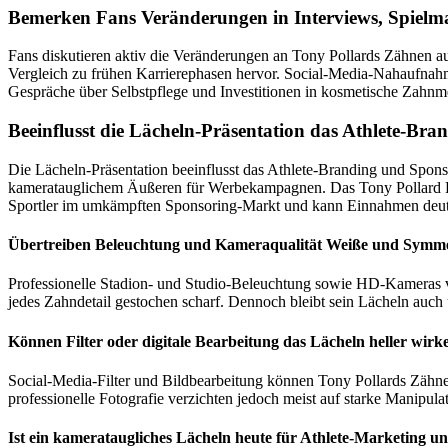
Bemerken Fans Veränderungen in Interviews, Spielma
Fans diskutieren aktiv die Veränderungen an Tony Pollards Zähnen au
Vergleich zu frühen Karrierephasen hervor. Social-Media-Nahaufnahm
Gespräche über Selbstpflege und Investitionen in kosmetische Zahnme
Beeinflusst die Lächeln-Präsentation das Athlete-Br
Die Lächeln-Präsentation beeinflusst das Athlete-Branding und Spon
kameratauglichem Äußeren für Werbekampagnen. Das Tony Pollard Holl
Sportler im umkämpften Sponsoring-Markt und kann Einnahmen deutl
Übertreiben Beleuchtung und Kameraqualität Weiße und Symme
Professionelle Stadion- und Studio-Beleuchtung sowie HD-Kameras ve
jedes Zahndetail gestochen scharf. Dennoch bleibt sein Lächeln auch 
Können Filter oder digitale Bearbeitung das Lächeln heller wirk
Social-Media-Filter und Bildbearbeitung können Tony Pollards Zähne
professionelle Fotografie verzichten jedoch meist auf starke Manipulat
Ist ein kamerataugliches Lächeln heute für Athlete-Marketing u