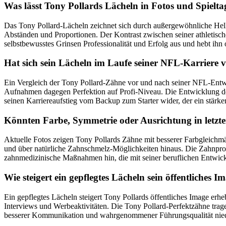
Was lässt Tony Pollards Lächeln in Fotos und Spielt
Das Tony Pollard-Lächeln zeichnet sich durch außergewöhnliche Helli
Abständen und Proportionen. Der Kontrast zwischen seiner athletische
selbstbewusstes Grinsen Professionalität und Erfolg aus und hebt ihn 
Hat sich sein Lächeln im Laufe seiner NFL-Karriere 
Ein Vergleich der Tony Pollard-Zähne vor und nach seiner NFL-Entwick
Aufnahmen dagegen Perfektion auf Profi-Niveau. Die Entwicklung deu
seinen Karriereaufstieg vom Backup zum Starter wider, der ein stärkere
Könnten Farbe, Symmetrie oder Ausrichtung in letzter
Aktuelle Fotos zeigen Tony Pollards Zähne mit besserer Farbgleichmäßi
und über natürliche Zahnschmelz-Möglichkeiten hinaus. Die Zahnpropo
zahnmedizinische Maßnahmen hin, die mit seiner beruflichen Entwic
Wie steigert ein gepflegtes Lächeln sein öffentliches 
Ein gepflegtes Lächeln steigert Tony Pollards öffentliches Image erhe
Interviews und Werbeaktivitäten. Die Tony Pollard-Perfektzähne tra
besserer Kommunikation und wahrgenommener Führungsqualität niede