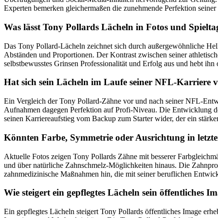
Experten bemerken gleichermaßen die zunehmende Perfektion seiner Z
Was lässt Tony Pollards Lächeln in Fotos und Spielt
Das Tony Pollard-Lächeln zeichnet sich durch außergewöhnliche Helli
Abständen und Proportionen. Der Kontrast zwischen seiner athletische
selbstbewusstes Grinsen Professionalität und Erfolg aus und hebt ihn 
Hat sich sein Lächeln im Laufe seiner NFL-Karriere 
Ein Vergleich der Tony Pollard-Zähne vor und nach seiner NFL-Entwick
Aufnahmen dagegen Perfektion auf Profi-Niveau. Die Entwicklung deu
seinen Karriereaufstieg vom Backup zum Starter wider, der ein stärkere
Könnten Farbe, Symmetrie oder Ausrichtung in letzter
Aktuelle Fotos zeigen Tony Pollards Zähne mit besserer Farbgleichmäßi
und über natürliche Zahnschmelz-Möglichkeiten hinaus. Die Zahnpropo
zahnmedizinische Maßnahmen hin, die mit seiner beruflichen Entwic
Wie steigert ein gepflegtes Lächeln sein öffentliches 
Ein gepflegtes Lächeln steigert Tony Pollards öffentliches Image erhe