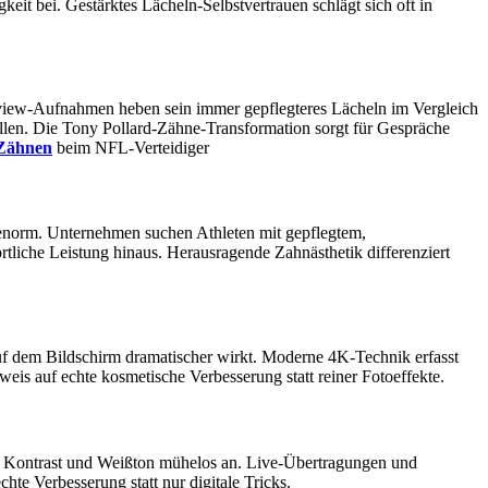
 bei. Gestärktes Lächeln-Selbstvertrauen schlägt sich oft in
erview-Aufnahmen heben sein immer gepflegteres Lächeln im Vergleich
llen. Die Tony Pollard-Zähne-Transformation sorgt für Gespräche
 Zähnen
beim NFL-Verteidiger
 enorm. Unternehmen suchen Athleten mit gepflegtem,
liche Leistung hinaus. Herausragende Zahnästhetik differenziert
uf dem Bildschirm dramatischer wirkt. Moderne 4K-Technik erfasst
eis auf echte kosmetische Verbesserung statt reiner Fotoeffekte.
t, Kontrast und Weißton mühelos an. Live-Übertragungen und
hte Verbesserung statt nur digitale Tricks.