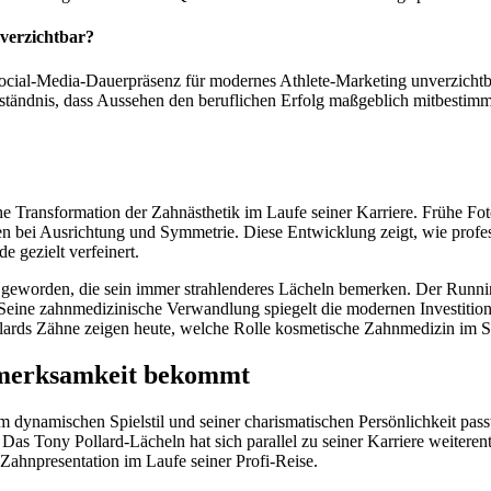
nverzichtbar?
cial-Media-Dauerpräsenz für modernes Athlete-Marketing unverzichtba
rständnis, dass Aussehen den beruflichen Erfolg maßgeblich mitbestim
e Transformation der Zahnästhetik im Laufe seiner Karriere. Frühe Fot
n bei Ausrichtung und Symmetrie. Diese Entwicklung zeigt, wie profess
 gezielt verfeinert.
worden, die sein immer strahlenderes Lächeln bemerken. Der Running 
t. Seine zahnmedizinische Verwandlung spiegelt die modernen Investitio
lards Zähne zeigen heute, welche Rolle kosmetische Zahnmedizin im Sp
fmerksamkeit bekommt
nem dynamischen Spielstil und seiner charismatischen Persönlichkeit p
s Tony Pollard-Lächeln hat sich parallel zu seiner Karriere weiterent
ahnpresentation im Laufe seiner Profi-Reise.