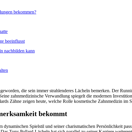
ndlungen bekommen?
hatte
ge beeinflusst
ln nachbilden kann
alten
worden, die sein immer strahlenderes Lächeln bemerken. Der Running 
t. Seine zahnmedizinische Verwandlung spiegelt die modernen Investitio
lards Zähne zeigen heute, welche Rolle kosmetische Zahnmedizin im Sp
fmerksamkeit bekommt
nem dynamischen Spielstil und seiner charismatischen Persönlichkeit p
s Tony Pollard-Lächeln hat sich parallel zu seiner Karriere weiterent