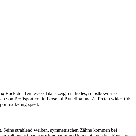
Back der Tennessee Titans zeigt ein helles, selbstbewusstes
nen von Profisportlern in Personal Branding und Auftreten wider. Ob
ortmarketing spielt.
asst. Seine strahlend weißen, symmetrischen Zähne kommen bei
wickelt und ist heute noch polierter und kameratauglicher. Fans und