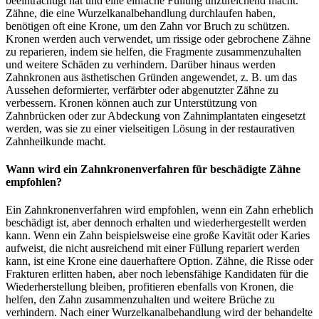
beeinträchtigt hat und eine einfache Füllung unzureichend macht.
Zähne, die eine Wurzelkanalbehandlung durchlaufen haben,
benötigen oft eine Krone, um den Zahn vor Bruch zu schützen.
Kronen werden auch verwendet, um rissige oder gebrochene Zähne
zu reparieren, indem sie helfen, die Fragmente zusammenzuhalten
und weitere Schäden zu verhindern. Darüber hinaus werden
Zahnkronen aus ästhetischen Gründen angewendet, z. B. um das
Aussehen deformierter, verfärbter oder abgenutzter Zähne zu
verbessern. Kronen können auch zur Unterstützung von
Zahnbrücken oder zur Abdeckung von Zahnimplantaten eingesetzt
werden, was sie zu einer vielseitigen Lösung in der restaurativen
Zahnheilkunde macht.
Wann wird ein Zahnkronenverfahren für beschädigte Zähne
empfohlen?
Ein Zahnkronenverfahren wird empfohlen, wenn ein Zahn erheblich
beschädigt ist, aber dennoch erhalten und wiederhergestellt werden
kann. Wenn ein Zahn beispielsweise eine große Kavität oder Karies
aufweist, die nicht ausreichend mit einer Füllung repariert werden
kann, ist eine Krone eine dauerhaftere Option. Zähne, die Risse oder
Frakturen erlitten haben, aber noch lebensfähige Kandidaten für die
Wiederherstellung bleiben, profitieren ebenfalls von Kronen, die
helfen, den Zahn zusammenzuhalten und weitere Brüche zu
verhindern. Nach einer Wurzelkanalbehandlung wird der behandelte