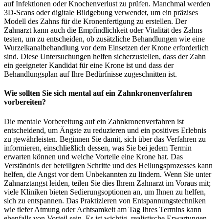
auf Infektionen oder Knochenverlust zu prüfen. Manchmal werden
3D-Scans oder digitale Bildgebung verwendet, um ein präzises
Modell des Zahns für die Kronenfertigung zu erstellen. Der
Zahnarzt kann auch die Empfindlichkeit oder Vitalität des Zahns
testen, um zu entscheiden, ob zusätzliche Behandlungen wie eine
Wurzelkanalbehandlung vor dem Einsetzen der Krone erforderlich
sind. Diese Untersuchungen helfen sicherzustellen, dass der Zahn
ein geeigneter Kandidat für eine Krone ist und dass der
Behandlungsplan auf Ihre Bedürfnisse zugeschnitten ist.
Wie sollten Sie sich mental auf ein Zahnkronenverfahren
vorbereiten?
Die mentale Vorbereitung auf ein Zahnkronenverfahren ist
entscheidend, um Ängste zu reduzieren und ein positives Erlebnis
zu gewährleisten. Beginnen Sie damit, sich über das Verfahren zu
informieren, einschließlich dessen, was Sie bei jedem Termin
erwarten können und welche Vorteile eine Krone hat. Das
Verständnis der beteiligten Schritte und des Heilungsprozesses kann
helfen, die Angst vor dem Unbekannten zu lindern. Wenn Sie unter
Zahnarztangst leiden, teilen Sie dies Ihrem Zahnarzt im Voraus mit;
viele Kliniken bieten Sedierungsoptionen an, um Ihnen zu helfen,
sich zu entspannen. Das Praktizieren von Entspannungstechniken
wie tiefer Atmung oder Achtsamkeit am Tag Ihres Termins kann
ebenfalls von Vorteil sein. Es ist wichtig, realistische Erwartungen