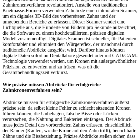
Zahnkronenverfahren revolutioniert. Anstelle von traditionellen
Knetmasse-Formen verwenden Zahnärzte einen intraoralen Scanner,
um ein digitales 3D-Bild des vorbereiteten Zahns und der
umgebenden Bereiche zu erfassen. Dieser Scanner sendet eine
Lichtquelle aus, die Hunderte von Bildern pro Sekunde aufzeichnet,
die die Software zu einem hochdetaillierten, präzisen digitalen
Modell zusammenfügt. Digitales Scannen ist schneller, für Patienten
komfortabler und eliminiert den Würgereflex, der manchmal durch
traditionelle Abdrücke ausgelöst wird. Darüber hinaus können
digitale Daten sofort an Dentallabore gesendet oder mit CAD/CAM-
Technologie verwendet werden, um Kronen mit außergewöhnlicher
Präzision zu entwerfen und zu fräsen, was oft die
Gesamtbehandlungszeit verkürzt.
Wie präzise müssen Abdrücke für erfolgreiche
Zahnkronenverfahren sein?
Abdrücke müssen für erfolgreiche Zahnkronenverfahren äußerst
präzise sein, da selbst kleine Fehler zu schlecht sitzenden Kronen
führen können, die Unbehagen, falsche Bisse oder Lücken
verursachen, die Nahrung und Bakterien einfangen. Der Abdruck
muss jedes Detail des vorbereiteten Zahns erfassen, einschließlich
der Ränder (Kanten, wo die Krone auf den Zahn trifft), benachbarte
Zähne und die Bissbeziehung. Präzise Abdrücke stellen sicher, dass