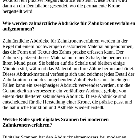
wodurch ein präziser Negativabdruck entsteht. Diese Form wird
dann an ein Dentallabor gesendet, wo die permanente Krone
hergestellt wird.
Wie werden zahnärztliche Abdrücke für Zahnkronenverfahren
aufgenommen?
Zahnärztliche Abdrücke für Zahnkronenverfahren werden in der
Regel mit einem hochwertigen elastomeren Material aufgenommen,
das die Form und Textur des Zahns präzise erfassen kann. Der
Zahnarzt platziert dieses Material auf einer Schale, die bequem in
Ihren Mund passt. Sie beißen auf die Schale und bleiben einige
Minuten still, während das Material um Ihre Zähne herum aushärtet.
Dieses Abdruckmaterial verfestigt sich und zeichnet jedes Detail der
Zahnkonturen und des umgebenden Zahnfleisches auf. In einigen
Fällen kann ein zweiphasiger Abdruck verwendet werden, um die
Genauigkeit zu verbessern: ein vorläufiger Abdruck gefolgt von
einem detaillierteren sekundären Abdruck. Diese Abdrücke sind
entscheidend für die Herstellung einer Krone, die präzise passt und
die natürliche Funktion und Ästhetik wiederherstellt.
Welche Rolle spielt digitales Scannen bei modernen
Zahnkronenverfahren?
Digitales Scannen hat den Abdrucknahmeprozess bei modernen