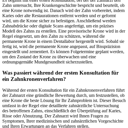
Es beginnt mit einer ersten Konsultation, bei der der Zahnarzt den
Zahn untersucht, Ihre Krankengeschichte bespricht und beurteilt, ob
eine Krone notwendig ist. Danach wird der Zahn vorbereitet, indem
Karies oder alte Restaurationen entfernt werden und er geformt
wird, um die Krone sicher zu befestigen. Anschließend werden
Zahnabdrücke oder digitale Scans angefertigt, um ein präzises
Modell des Zahns zu erstellen. Eine provisorische Krone wird in der
Regel eingesetzt, um den Zahn zu schützen, während die
permanente Krone in einem Dentallabor hergestellt wird. Sobald sie
fertig ist, wird die permanente Krone angepasst, auf Bisspräzision
eingestellt und zementiert. Es können Folgetermine geplant werden,
um den Zustand der Krone zu überwachen und eine
ordnungsgemäße Mundgesundheit sicherzustellen.
Was passiert während der ersten Konsultation für
ein Zahnkronenverfahren?
Während der ersten Konsultation für ein Zahnkronenverfahren führt
der Zahnarzt eine gründliche Bewertung durch, um festzustellen, ob
eine Krone die beste Lösung für Ihr Zahnproblem ist. Dieser Besuch
umfasst in der Regel eine detaillierte zahnärztliche Untersuchung
des betroffenen Zahns, einschließlich der Überprüfung auf Karies,
Risse oder Abnutzung. Der Zahnarzt wird Ihnen Fragen zu
Symptomen, Ihrer medizinischen und zahnärztlichen Vorgeschichte
und Ihren Erwartungen an das Verfahren stellen.