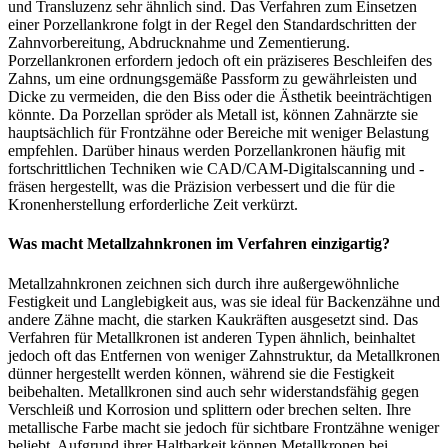
und Transluzenz sehr ähnlich sind. Das Verfahren zum Einsetzen
einer Porzellankrone folgt in der Regel den Standardschritten der
Zahnvorbereitung, Abdrucknahme und Zementierung.
Porzellankronen erfordern jedoch oft ein präziseres Beschleifen des
Zahns, um eine ordnungsgemäße Passform zu gewährleisten und
Dicke zu vermeiden, die den Biss oder die Ästhetik beeinträchtigen
könnte. Da Porzellan spröder als Metall ist, können Zahnärzte sie
hauptsächlich für Frontzähne oder Bereiche mit weniger Belastung
empfehlen. Darüber hinaus werden Porzellankronen häufig mit
fortschrittlichen Techniken wie CAD/CAM-Digitalscanning und -
fräsen hergestellt, was die Präzision verbessert und die für die
Kronenherstellung erforderliche Zeit verkürzt.
Was macht Metallzahnkronen im Verfahren einzigartig?
Metallzahnkronen zeichnen sich durch ihre außergewöhnliche
Festigkeit und Langlebigkeit aus, was sie ideal für Backenzähne und
andere Zähne macht, die starken Kaukräften ausgesetzt sind. Das
Verfahren für Metallkronen ist anderen Typen ähnlich, beinhaltet
jedoch oft das Entfernen von weniger Zahnstruktur, da Metallkronen
dünner hergestellt werden können, während sie die Festigkeit
beibehalten. Metallkronen sind auch sehr widerstandsfähig gegen
Verschleiß und Korrosion und splittern oder brechen selten. Ihre
metallische Farbe macht sie jedoch für sichtbare Frontzähne weniger
beliebt. Aufgrund ihrer Haltbarkeit können Metallkronen bei