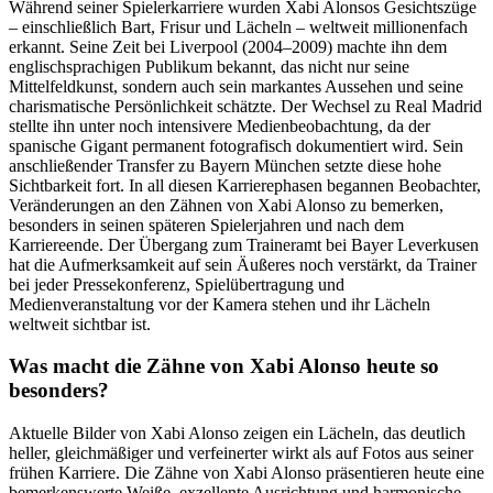
Während seiner Spielerkarriere wurden Xabi Alonsos Gesichtszüge
– einschließlich Bart, Frisur und Lächeln – weltweit millionenfach
erkannt. Seine Zeit bei Liverpool (2004–2009) machte ihn dem
englischsprachigen Publikum bekannt, das nicht nur seine
Mittelfeldkunst, sondern auch sein markantes Aussehen und seine
charismatische Persönlichkeit schätzte. Der Wechsel zu Real Madrid
stellte ihn unter noch intensivere Medienbeobachtung, da der
spanische Gigant permanent fotografisch dokumentiert wird. Sein
anschließender Transfer zu Bayern München setzte diese hohe
Sichtbarkeit fort. In all diesen Karrierephasen begannen Beobachter,
Veränderungen an den Zähnen von Xabi Alonso zu bemerken,
besonders in seinen späteren Spielerjahren und nach dem
Karriereende. Der Übergang zum Traineramt bei Bayer Leverkusen
hat die Aufmerksamkeit auf sein Äußeres noch verstärkt, da Trainer
bei jeder Pressekonferenz, Spielübertragung und
Medienveranstaltung vor der Kamera stehen und ihr Lächeln
weltweit sichtbar ist.
Was macht die Zähne von Xabi Alonso heute so
besonders?
Aktuelle Bilder von Xabi Alonso zeigen ein Lächeln, das deutlich
heller, gleichmäßiger und verfeinerter wirkt als auf Fotos aus seiner
frühen Karriere. Die Zähne von Xabi Alonso präsentieren heute eine
bemerkenswerte Weiße, exzellente Ausrichtung und harmonische