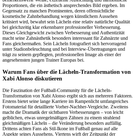
Proportionen, die ein ästhetisch ansprechendes Bild ergeben. Im
Gegensatz zu manchen Prominenten, deren offensichtliche
kosmetische Zahnbehandlung wegen künstlichem Aussehen
kritisiert wird, bewahrt sein Lächeln eine relativ natürliche Qualität
bei gleichzeitig klar erkennbarer professioneller Verbesserung.
Dieses Gleichgewicht zwischen Verbesserung und Authentizität
macht seine Zahnästhetik besonders interessant für Zahnärzte und
Fans gleichermaßen. Sein Lächeln fotografiert sich hervorragend
unter Stadionbeleuchtung und bei Interview-Übertragungen und
trägt zu seinem gepflegten, professionellen Image als einer der
angesehensten jungen Trainer Europas bei.
Warum Fans über die Lächeln-Transformation von
Xabi Alonso diskutieren
Die Faszination der Fußball-Community für die Lächeln-
Transformation von Xabi Alonso ergibt sich aus mehreren Faktoren.
Erstens bietet seine lange Karriere im Rampenlicht umfangreiches
Fotomaterial für detaillierte Vorher-Nachher-Vergleiche. Zweitens
macht die Dramatik der sichtbaren Verbesserungen – von leicht
gelblichen, etwas unregelmäßigen Zähnen zu einem strahlend
gleichmäßigen Lächeln – die Veränderung besonders auffällig.
Drittens achten Fans als Stil-Ikone im Fußball genau auf alle
Aspekte seines Aussehens. Viertens wirft der Zeitpunkt der