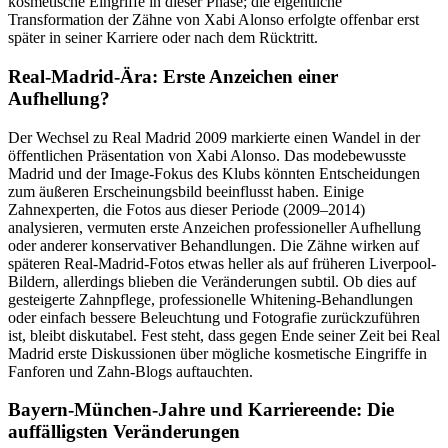
kosmetische Eingriffe in dieser Phase; die eigentliche
Transformation der Zähne von Xabi Alonso erfolgte offenbar erst
später in seiner Karriere oder nach dem Rücktritt.
Real-Madrid-Ära: Erste Anzeichen einer
Aufhellung?
Der Wechsel zu Real Madrid 2009 markierte einen Wandel in der
öffentlichen Präsentation von Xabi Alonso. Das modebewusste
Madrid und der Image-Fokus des Klubs könnten Entscheidungen
zum äußeren Erscheinungsbild beeinflusst haben. Einige
Zahnexperten, die Fotos aus dieser Periode (2009–2014)
analysieren, vermuten erste Anzeichen professioneller Aufhellung
oder anderer konservativer Behandlungen. Die Zähne wirken auf
späteren Real-Madrid-Fotos etwas heller als auf früheren Liverpool-
Bildern, allerdings blieben die Veränderungen subtil. Ob dies auf
gesteigerte Zahnpflege, professionelle Whitening-Behandlungen
oder einfach bessere Beleuchtung und Fotografie zurückzuführen
ist, bleibt diskutabel. Fest steht, dass gegen Ende seiner Zeit bei Real
Madrid erste Diskussionen über mögliche kosmetische Eingriffe in
Fanforen und Zahn-Blogs auftauchten.
Bayern-München-Jahre und Karriereende: Die
auffälligsten Veränderungen