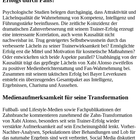
Erfolgs durch Fans?
Psychologische Studien belegen durchgängig, dass Attraktivität und
Lächelnqualität die Wahrnehmung von Kompetenz, Intelligenz und
Führungsstärke beeinflussen. Die zeitliche Koinzidenz der
dramatischen Zahnverbesserung mit seinem Trainer-Erfolg erzeugt
eine interessante Korrelation, auch wenn Kausalität nicht
nachweisbar ist. Trug gesteigertes Selbstbewusstsein durch das
verbesserte Lächeln zu seiner Trainerwirksamkeit bei? Ermöglichte
Erfolg erst die Mittel und Motivation für kosmetische Maßnahmen?
Oder entwickelten sich beide Aspekte parallel? Unabhängig von der
Kausalität trägt das gepflegte Lächeln von Xabi Alonso zweifellos
zu positiver Medienberichterstattung und Fan-Wahrnehmung bei.
Zusammen mit seinem taktischen Erfolg bei Bayer Leverkusen
entsteht ein überzeugendes Gesamtpaket aus Intelligenz,
Ergebnissen, Charisma und Aussehen.
Medienaufmerksamkeit für seine Transformation
Fußball- und Lifestyle-Medien sowie Fachpublikationen der
Zahnbranche kommentieren zunehmend die Zahn-Transformation
von Xabi Alonso, besonders seit sein Trainer-Erfolg wieder
verstärkte Aufmerksamkeit auf sein Erscheinungsbild lenkt. Vorher-
Nachher-Analysen, Spekulationen über Behandlungen und Lob für
das naturnahe Ergebnis sind weit verbreitet. Social Media diskutiert