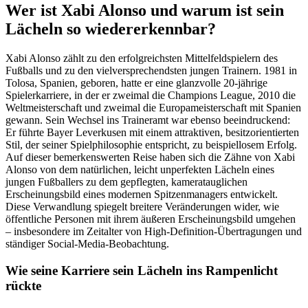
Wer ist Xabi Alonso und warum ist sein
Lächeln so wiedererkennbar?
Xabi Alonso zählt zu den erfolgreichsten Mittelfeldspielern des
Fußballs und zu den vielversprechendsten jungen Trainern. 1981 in
Tolosa, Spanien, geboren, hatte er eine glanzvolle 20-jährige
Spielerkarriere, in der er zweimal die Champions League, 2010 die
Weltmeisterschaft und zweimal die Europameisterschaft mit Spanien
gewann. Sein Wechsel ins Traineramt war ebenso beeindruckend:
Er führte Bayer Leverkusen mit einem attraktiven, besitzorientierten
Stil, der seiner Spielphilosophie entspricht, zu beispiellosem Erfolg.
Auf dieser bemerkenswerten Reise haben sich die Zähne von Xabi
Alonso von dem natürlichen, leicht unperfekten Lächeln eines
jungen Fußballers zu dem gepflegten, kameratauglichen
Erscheinungsbild eines modernen Spitzenmanagers entwickelt.
Diese Verwandlung spiegelt breitere Veränderungen wider, wie
öffentliche Personen mit ihrem äußeren Erscheinungsbild umgehen
– insbesondere im Zeitalter von High-Definition-Übertragungen und
ständiger Social-Media-Beobachtung.
Wie seine Karriere sein Lächeln ins Rampenlicht
rückte