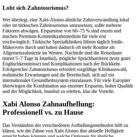
Loht sich Zahntourismus?
Wer überlegt, eine Xabi-Alonso-ähnliche Zahnverwandlung lokal
oder im türkischen Zahntourismus umzusetzen, sollte mehrere
Faktoren abwägen. Ersparnisse von 60–75 % sind enorm und
machen Premium-Kosmetikzahnmedizin für viele erst
erschwinglich. Türkische Spezialkliniken führen täglich Smile-
Makeovers durch und haben dadurch oft mehr Routine als
Allgemeinzahnärzte im Westen. Nachteile sind die Reisedauer
(meist 5–7 Tage in Istanbul), mögliche Sprachbarrieren (trotz guter
Englischkenntnisse) und Komplikationen nach der Rückkehr.
Erfolgreicher Zahntourismus erfordert sorgfältige Klinikauswahl,
realistische Erwartungen und die Bereitschaft, sich auf ein
internationales Gesundheitssystem einzulassen. Für viele Europäer
überwiegen die Kombination aus enormer Ersparnis, hoher Qualität
und der Möglichkeit, Istanbul zu erleben, klar die Vorteile.
Xabi Alonso Zahnaufhellung:
Professionell vs. zu Hause
Das Verständnis der verschiedenen Aufhellungsmethoden hilft zu
klären, wie die Zähne von Xabi Alonso ihre aktuelle Helligkeit
erreicht haben könnten und welche Optionen für ähnliche