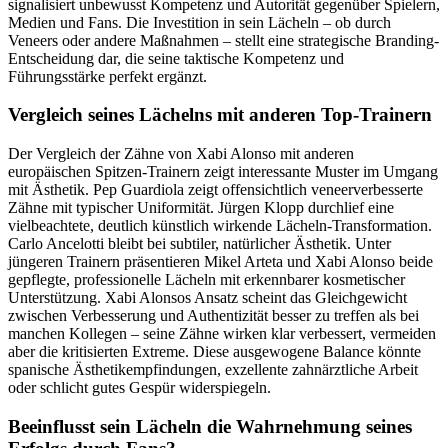
signalisiert unbewusst Kompetenz und Autorität gegenüber Spielern,
Medien und Fans. Die Investition in sein Lächeln – ob durch
Veneers oder andere Maßnahmen – stellt eine strategische Branding-
Entscheidung dar, die seine taktische Kompetenz und
Führungsstärke perfekt ergänzt.
Vergleich seines Lächelns mit anderen Top-Trainern
Der Vergleich der Zähne von Xabi Alonso mit anderen
europäischen Spitzen-Trainern zeigt interessante Muster im Umgang
mit Ästhetik. Pep Guardiola zeigt offensichtlich veneerverbesserte
Zähne mit typischer Uniformität. Jürgen Klopp durchlief eine
vielbeachtete, deutlich künstlich wirkende Lächeln-Transformation.
Carlo Ancelotti bleibt bei subtiler, natürlicher Ästhetik. Unter
jüngeren Trainern präsentieren Mikel Arteta und Xabi Alonso beide
gepflegte, professionelle Lächeln mit erkennbarer kosmetischer
Unterstützung. Xabi Alonsos Ansatz scheint das Gleichgewicht
zwischen Verbesserung und Authentizität besser zu treffen als bei
manchen Kollegen – seine Zähne wirken klar verbessert, vermeiden
aber die kritisierten Extreme. Diese ausgewogene Balance könnte
spanische Ästhetikempfindungen, exzellente zahnärztliche Arbeit
oder schlicht gutes Gespür widerspiegeln.
Beeinflusst sein Lächeln die Wahrnehmung seines