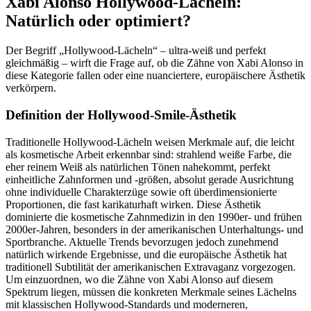
Xabi Alonso Hollywood-Lächeln:
Natürlich oder optimiert?
Der Begriff „Hollywood-Lächeln“ – ultra-weiß und perfekt
gleichmäßig – wirft die Frage auf, ob die Zähne von Xabi Alonso in
diese Kategorie fallen oder eine nuanciertere, europäischere Ästhetik
verkörpern.
Definition der Hollywood-Smile-Ästhetik
Traditionelle Hollywood-Lächeln weisen Merkmale auf, die leicht
als kosmetische Arbeit erkennbar sind: strahlend weiße Farbe, die
eher reinem Weiß als natürlichen Tönen nahekommt, perfekt
einheitliche Zahnformen und -größen, absolut gerade Ausrichtung
ohne individuelle Charakterzüge sowie oft überdimensionierte
Proportionen, die fast karikaturhaft wirken. Diese Ästhetik
dominierte die kosmetische Zahnmedizin in den 1990er- und frühen
2000er-Jahren, besonders in der amerikanischen Unterhaltungs- und
Sportbranche. Aktuelle Trends bevorzugen jedoch zunehmend
natürlich wirkende Ergebnisse, und die europäische Ästhetik hat
traditionell Subtilität der amerikanischen Extravaganz vorgezogen.
Um einzuordnen, wo die Zähne von Xabi Alonso auf diesem
Spektrum liegen, müssen die konkreten Merkmale seines Lächelns
mit klassischen Hollywood-Standards und moderneren,