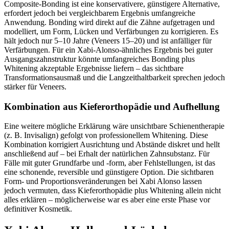
Composite-Bonding ist eine konservativere, günstigere Alternative,
erfordert jedoch bei vergleichbarem Ergebnis umfangreiche
Anwendung. Bonding wird direkt auf die Zähne aufgetragen und
modelliert, um Form, Lücken und Verfärbungen zu korrigieren. Es
hält jedoch nur 5–10 Jahre (Veneers 15–20) und ist anfälliger für
Verfärbungen. Für ein Xabi-Alonso-ähnliches Ergebnis bei guter
Ausgangszahnstruktur könnte umfangreiches Bonding plus
Whitening akzeptable Ergebnisse liefern – das sichtbare
Transformationsausmaß und die Langzeithaltbarkeit sprechen jedoch
stärker für Veneers.
Kombination aus Kieferorthopädie und Aufhellung
Eine weitere mögliche Erklärung wäre unsichtbare Schienentherapie
(z. B. Invisalign) gefolgt von professionellem Whitening. Diese
Kombination korrigiert Ausrichtung und Abstände diskret und hellt
anschließend auf – bei Erhalt der natürlichen Zahnsubstanz. Für
Fälle mit guter Grundfarbe und -form, aber Fehlstellungen, ist das
eine schonende, reversible und günstigere Option. Die sichtbaren
Form- und Proportionsveränderungen bei Xabi Alonso lassen
jedoch vermuten, dass Kieferorthopädie plus Whitening allein nicht
alles erklären – möglicherweise war es aber eine erste Phase vor
definitiver Kosmetik.