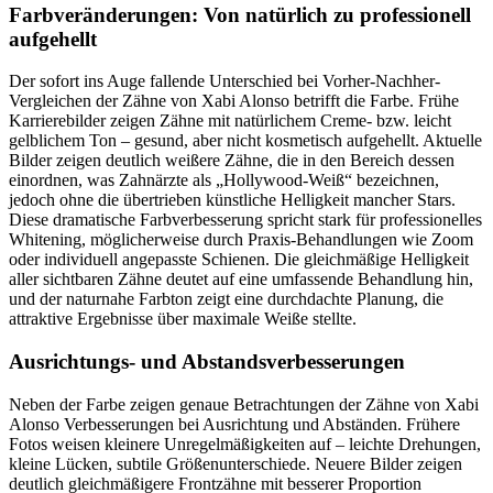
Farbveränderungen: Von natürlich zu professionell
aufgehellt
Der sofort ins Auge fallende Unterschied bei Vorher-Nachher-
Vergleichen der Zähne von Xabi Alonso betrifft die Farbe. Frühe
Karrierebilder zeigen Zähne mit natürlichem Creme- bzw. leicht
gelblichem Ton – gesund, aber nicht kosmetisch aufgehellt. Aktuelle
Bilder zeigen deutlich weißere Zähne, die in den Bereich dessen
einordnen, was Zahnärzte als „Hollywood-Weiß“ bezeichnen,
jedoch ohne die übertrieben künstliche Helligkeit mancher Stars.
Diese dramatische Farbverbesserung spricht stark für professionelles
Whitening, möglicherweise durch Praxis-Behandlungen wie Zoom
oder individuell angepasste Schienen. Die gleichmäßige Helligkeit
aller sichtbaren Zähne deutet auf eine umfassende Behandlung hin,
und der naturnahe Farbton zeigt eine durchdachte Planung, die
attraktive Ergebnisse über maximale Weiße stellte.
Ausrichtungs- und Abstandsverbesserungen
Neben der Farbe zeigen genaue Betrachtungen der Zähne von Xabi
Alonso Verbesserungen bei Ausrichtung und Abständen. Frühere
Fotos weisen kleinere Unregelmäßigkeiten auf – leichte Drehungen,
kleine Lücken, subtile Größenunterschiede. Neuere Bilder zeigen
deutlich gleichmäßigere Frontzähne mit besserer Proportion