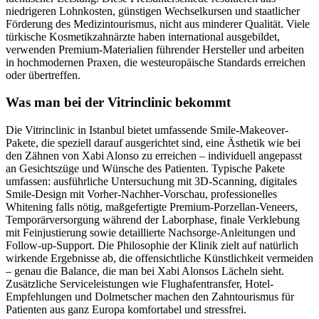
niedrigeren Lohnkosten, günstigen Wechselkursen und staatlicher
Förderung des Medizintourismus, nicht aus minderer Qualität. Viele
türkische Kosmetikzahnärzte haben international ausgebildet,
verwenden Premium-Materialien führender Hersteller und arbeiten
in hochmodernen Praxen, die westeuropäische Standards erreichen
oder übertreffen.
Was man bei der Vitrinclinic bekommt
Die Vitrinclinic in Istanbul bietet umfassende Smile-Makeover-
Pakete, die speziell darauf ausgerichtet sind, eine Ästhetik wie bei
den Zähnen von Xabi Alonso zu erreichen – individuell angepasst
an Gesichtszüge und Wünsche des Patienten. Typische Pakete
umfassen: ausführliche Untersuchung mit 3D-Scanning, digitales
Smile-Design mit Vorher-Nachher-Vorschau, professionelles
Whitening falls nötig, maßgefertigte Premium-Porzellan-Veneers,
Temporärversorgung während der Laborphase, finale Verklebung
mit Feinjustierung sowie detaillierte Nachsorge-Anleitungen und
Follow-up-Support. Die Philosophie der Klinik zielt auf natürlich
wirkende Ergebnisse ab, die offensichtliche Künstlichkeit vermeiden
– genau die Balance, die man bei Xabi Alonsos Lächeln sieht.
Zusätzliche Serviceleistungen wie Flughafentransfer, Hotel-
Empfehlungen und Dolmetscher machen den Zahntourismus für
Patienten aus ganz Europa komfortabel und stressfrei.