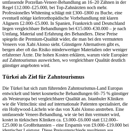
umfassende Porzellan-Veneer-Behandlung an 16–20 Zähnen in der
Regel £12.000–£25.000, bei Top-Zahnärzten noch mehr.
Professionelles Whitening schlägt mit £300–£800 zu Buche, eine
eventuell nötige kieferorthopädische Vorbehandlung mit klaren
Alignern £2.000–£5.000. In Spanien, Frankreich und Deutschland
liegen vergleichbare Behandlungen bei €15.000–€30.000 – je nach
Umfang, Material und Erfahrung des Behandlers. Diese Preise
spiegeln die Premium-Qualität wider, die man bei den vermuteten
Veneers von Xabi Alonso sieht. Günstigere Alternativen gibt es,
bergen aber oft das Risiko minderwertiger Materialien oder weniger
erfahrener Ärzte. Die hohen Kosten erklären, warum viele Europäer
auf Zahntourismus ausweichen, wo vergleichbare Qualität deutlich
günstiger angeboten wird.
Türkei als Ziel für Zahntourismus
Die Türkei hat sich zum führenden Zahntourismus-Land Europas
entwickelt und bietet kosmetische Behandlungen 60–75 % günstiger
als Westeuropa bei vergleichbarer Qualität an. Istanbuler Kliniken
wie die Vitrinclinic sind auf internationale Patienten spezialisiert, die
ein Hollywood-Lächeln wie das von Xabi Alonso anstreben. Eine
umfassende Veneer-Behandlung, wie sie bei ihm vermutet wird,
kostet in türkischen Kliniken ca. £3.000–£6.000 statt £12.000–
£25.000 in Großbritannien – eine Ersparnis von £9.000–£19.000 bei
identischer Leistung. Diese Preisunterschiede resultieren aus