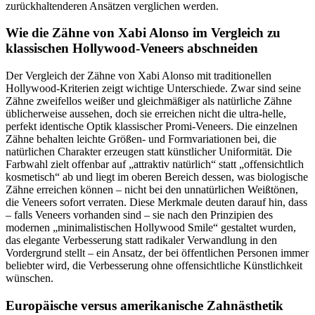
zurückhaltenderen Ansätzen verglichen werden.
Wie die Zähne von Xabi Alonso im Vergleich zu
klassischen Hollywood-Veneers abschneiden
Der Vergleich der Zähne von Xabi Alonso mit traditionellen
Hollywood-Kriterien zeigt wichtige Unterschiede. Zwar sind seine
Zähne zweifellos weißer und gleichmäßiger als natürliche Zähne
üblicherweise aussehen, doch sie erreichen nicht die ultra-helle,
perfekt identische Optik klassischer Promi-Veneers. Die einzelnen
Zähne behalten leichte Größen- und Formvariationen bei, die
natürlichen Charakter erzeugen statt künstlicher Uniformität. Die
Farbwahl zielt offenbar auf „attraktiv natürlich“ statt „offensichtlich
kosmetisch“ ab und liegt im oberen Bereich dessen, was biologische
Zähne erreichen können – nicht bei den unnatürlichen Weißtönen,
die Veneers sofort verraten. Diese Merkmale deuten darauf hin, dass
– falls Veneers vorhanden sind – sie nach den Prinzipien des
modernen „minimalistischen Hollywood Smile“ gestaltet wurden,
das elegante Verbesserung statt radikaler Verwandlung in den
Vordergrund stellt – ein Ansatz, der bei öffentlichen Personen immer
beliebter wird, die Verbesserung ohne offensichtliche Künstlichkeit
wünschen.
Europäische versus amerikanische Zahnästhetik