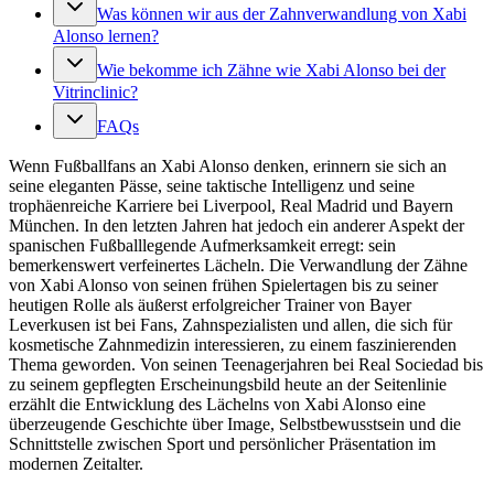
Was können wir aus der Zahnverwandlung von Xabi
Alonso lernen?
Wie bekomme ich Zähne wie Xabi Alonso bei der
Vitrinclinic?
FAQs
Wenn Fußballfans an Xabi Alonso denken, erinnern sie sich an
seine eleganten Pässe, seine taktische Intelligenz und seine
trophäenreiche Karriere bei Liverpool, Real Madrid und Bayern
München. In den letzten Jahren hat jedoch ein anderer Aspekt der
spanischen Fußballlegende Aufmerksamkeit erregt: sein
bemerkenswert verfeinertes Lächeln. Die Verwandlung der Zähne
von Xabi Alonso von seinen frühen Spielertagen bis zu seiner
heutigen Rolle als äußerst erfolgreicher Trainer von Bayer
Leverkusen ist bei Fans, Zahnspezialisten und allen, die sich für
kosmetische Zahnmedizin interessieren, zu einem faszinierenden
Thema geworden. Von seinen Teenagerjahren bei Real Sociedad bis
zu seinem gepflegten Erscheinungsbild heute an der Seitenlinie
erzählt die Entwicklung des Lächelns von Xabi Alonso eine
überzeugende Geschichte über Image, Selbstbewusstsein und die
Schnittstelle zwischen Sport und persönlicher Präsentation im
modernen Zeitalter.