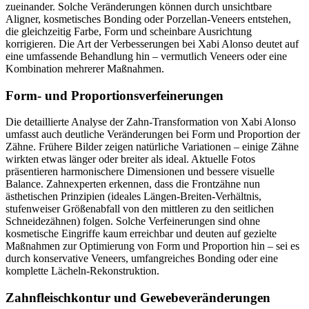
zueinander. Solche Veränderungen können durch unsichtbare
Aligner, kosmetisches Bonding oder Porzellan-Veneers entstehen,
die gleichzeitig Farbe, Form und scheinbare Ausrichtung
korrigieren. Die Art der Verbesserungen bei Xabi Alonso deutet auf
eine umfassende Behandlung hin – vermutlich Veneers oder eine
Kombination mehrerer Maßnahmen.
Form- und Proportionsverfeinerungen
Die detaillierte Analyse der Zahn-Transformation von Xabi Alonso
umfasst auch deutliche Veränderungen bei Form und Proportion der
Zähne. Frühere Bilder zeigen natürliche Variationen – einige Zähne
wirkten etwas länger oder breiter als ideal. Aktuelle Fotos
präsentieren harmonischere Dimensionen und bessere visuelle
Balance. Zahnexperten erkennen, dass die Frontzähne nun
ästhetischen Prinzipien (ideales Längen-Breiten-Verhältnis,
stufenweiser Größenabfall von den mittleren zu den seitlichen
Schneidezähnen) folgen. Solche Verfeinerungen sind ohne
kosmetische Eingriffe kaum erreichbar und deuten auf gezielte
Maßnahmen zur Optimierung von Form und Proportion hin – sei es
durch konservative Veneers, umfangreiches Bonding oder eine
komplette Lächeln-Rekonstruktion.
Zahnfleischkontur und Gewebeveränderungen