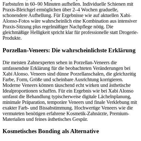
Farbstufen in 60–90 Minuten aufhellen. Individuelle Schienen mit
Praxis-Bleichgel ermöglichen über 2–4 Wochen graduelle,
schonendere Aufhellung. Für Ergebnisse wie auf aktuellen Xabi-
Alonso-Fotos wäre wahrscheinlich eine Kombination aus intensiver
Praxis-Sitzung plus regelmäßiger Nachpflege nötig. Die
gleichmäßige Helligkeit spricht klar für professionelle statt Drogerie-
Produkte.
Porzellan-Veneers: Die wahrscheinlichste Erklärung
Die meisten Zahnexperten sehen in Porzellan-Veneers die
umfassendste Erklärung für die beobachteten Veränderungen bei
Xabi Alonso. Veneers sind dünne Porzellanschalen, die gleichzeitig
Farbe, Form, Größe und scheinbare Ausrichtung korrigieren.
Moderne Veneers können täuschend echt wirken und ästhetische
Idealproportionen schaffen. Für ein Ergebnis wie bei Xabi Alonso
umfasst die Behandlung typischerweise digitale Lächelnplanung,
minimale Präparation, temporäre Veneers und finale Verklebung mit
exakter Farb- und Bissabstimmung. Hochwertige Veneers wie die
vermuteten benötigen erfahrene Kosmetik-Zahnärzte, Premium-
Materialien und feines ästhetisches Gespür.
Kosmetisches Bonding als Alternative