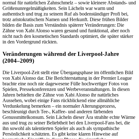
normal für natürlichen Zahnschmelz – sowie kleinere Abstands- und
Größenunregelmäßigkeiten. Sein Lächeln war warm und
authentisch und trug zu seinem Ruf als bodenständiger Profi bei,
trotz aristokratischem Namen und Herkunft. Diese frühen Bilder
bilden die Basis zum Verständnis späterer Veränderungen: Die
Zähne von Xabi Alonso waren gesund und funktional, aber noch
nicht nach den kosmetischen Standards optimiert, die später stärker
in den Vordergrund rückten.
Veränderungen während der Liverpool-Jahre
(2004–2009)
Die Liverpool-Zeit stellt eine Übergangsphase im öffentlichen Bild
von Xabi Alonso dar. Die Berichterstattung in der Premier League
brachte eine noch nie dagewesene Fülle hochwertiger Fotos von
Spielen, Pressekonferenzen und Werbeveranstaltungen. In diesen
Jahren behielten die Zähne von Xabi Alonso ihr natürliches
Aussehen, wobei einige Fans rückblickend eine allmähliche
Verdunkelung bemerken – ein normaler Alterungsprozess,
beschleunigt durch Tee-, Kaffee- und anderen färbenden
Genussmittelkonsum. Sein Lächeln dieser Ära strahlte echte Wärme
aus und trug zu seiner Beliebtheit bei den Liverpool-Fans bei, die
ihn sowohl als talentierten Spieler als auch als sympathische
Persönlichkeit schätzten. Es gibt keine klaren Hinweise auf