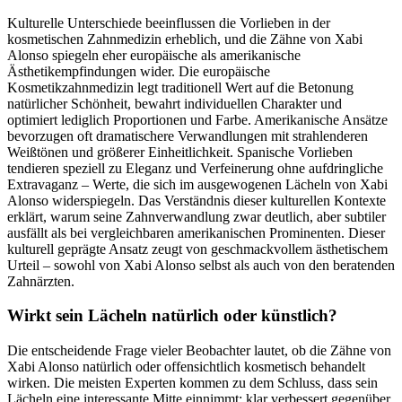
Kulturelle Unterschiede beeinflussen die Vorlieben in der
kosmetischen Zahnmedizin erheblich, und die Zähne von Xabi
Alonso spiegeln eher europäische als amerikanische
Ästhetikempfindungen wider. Die europäische
Kosmetikzahnmedizin legt traditionell Wert auf die Betonung
natürlicher Schönheit, bewahrt individuellen Charakter und
optimiert lediglich Proportionen und Farbe. Amerikanische Ansätze
bevorzugen oft dramatischere Verwandlungen mit strahlenderen
Weißtönen und größerer Einheitlichkeit. Spanische Vorlieben
tendieren speziell zu Eleganz und Verfeinerung ohne aufdringliche
Extravaganz – Werte, die sich im ausgewogenen Lächeln von Xabi
Alonso widerspiegeln. Das Verständnis dieser kulturellen Kontexte
erklärt, warum seine Zahnverwandlung zwar deutlich, aber subtiler
ausfällt als bei vergleichbaren amerikanischen Prominenten. Dieser
kulturell geprägte Ansatz zeugt von geschmackvollem ästhetischem
Urteil – sowohl von Xabi Alonso selbst als auch von den beratenden
Zahnärzten.
Wirkt sein Lächeln natürlich oder künstlich?
Die entscheidende Frage vieler Beobachter lautet, ob die Zähne von
Xabi Alonso natürlich oder offensichtlich kosmetisch behandelt
wirken. Die meisten Experten kommen zu dem Schluss, dass sein
Lächeln eine interessante Mitte einnimmt: klar verbessert gegenüber