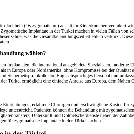
as im Jochbein (Os zygomaticum) anstatt im Kieferknochen verankert wi
t. Zygomatische Implantate in der Türkei machen in vielen Fällen von
thesenzähne, was die Gesamtbehandlungszeit erheblich verkürzt. Diese f
atten.
behandlung wählen?
n Implantaten, die international ausgebildete Spezialisten, moderne 
 als in Europa oder Nordamerika, ohne Kompromisse bei der Qualität ei
s- und Sicherheitsprotokolle ein. Englischsprachiges Personal und umfa
ge der Türkei ermöglicht eine einfache Anreise aus Europa, dem Nahen
ge Einrichtungen, erfahrene Chirurgen und erschwingliche Kosten für z
lege unterstreicht. Patienten können die Behandlung mit zygomatischen 
lughafentransfers, Unterkunft und Dolmetscherdienste neben der Zahn
gen für zygomatische Implantate in der Türkei suchen.
e in der Türkei