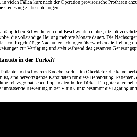
 in vielen Fällen kurz nach der Operation provisorische Prothesen anz
ie Genesung zu beschleunigen.
t anfänglichen Schwellungen und Beschwerden einher, die mit verschr
 wobei die vollständige Heilung mehrere Monate dauert. Die Nachsorge
hrleisten. Regelmäßige Nachuntersuchungen überwachen die Heilung und
eanweisungen zur Verfügung und steht während des gesamten Genesungsp
lantate in der Türkei?
d Patienten mit schwerem Knochenverlust im Oberkiefer, die keine herk
st, sind hervorragende Kandidaten für diese Behandlung. Patienten, di
lung mit zygomatischen Implantaten in der Türkei. Ein guter allgemein
ne umfassende Bewertung in der Vitrin Clinic bestimmt die Eignung und 