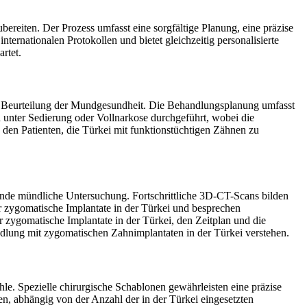
bereiten. Der Prozess umfasst eine sorgfältige Planung, eine präzise
ernationalen Protokollen und bietet gleichzeitig personalisierte
rtet.
d Beurteilung der Mundgesundheit. Die Behandlungsplanung umfasst
 unter Sedierung oder Vollnarkose durchgeführt, wobei die
s den Patienten, die Türkei mit funktionstüchtigen Zähnen zu
sende mündliche Untersuchung. Fortschrittliche 3D-CT-Scans bilden
ür zygomatische Implantate in der Türkei und besprechen
r zygomatische Implantate in der Türkei, den Zeitplan und die
handlung mit zygomatischen Zahnimplantaten in der Türkei verstehen.
e. Spezielle chirurgische Schablonen gewährleisten eine präzise
en, abhängig von der Anzahl der in der Türkei eingesetzten