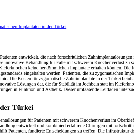
matischen Implantaten in der Türkei
Patienten entwickelt, die nach fortschrittlichen Zahnimplantatlösunge
diese innovative Behandlung für Fälle mit schwerem Knochenverlust zu 
Kieferknochen keine herkömmlichen Implantate erhalten können. Die Ko
ngsstandards eingehalten werden. Patienten, die zu zygomatischen Impl
ic. Die Kosten für zygomatische Zahnimplantate in der Türkei beinhal
nnovative Lösungen dar, die für Stabilität im Jochbein statt im Kiefe
ungen in Funktion und Ästhetik. Dieser umfassende Leitfaden untersuch
 der Türkei
Dentallösungen für Patienten mit schwerem Knochenverlust im Oberkief
Behandlung entwickelt und kombiniert erfahrene Chirurgen mit fortschrit
ft Patienten, fundierte Entscheidungen zu treffen. Die Infrastruktur d