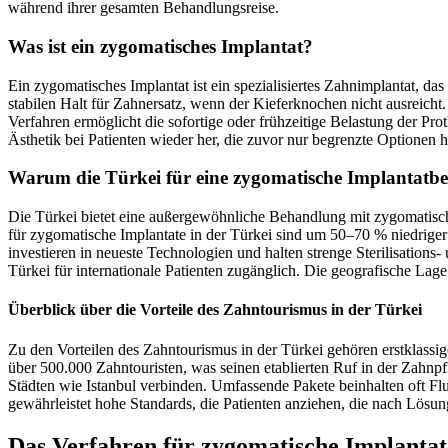
während ihrer gesamten Behandlungsreise.
Was ist ein zygomatisches Implantat?
Ein zygomatisches Implantat ist ein spezialisiertes Zahnimplantat, d
stabilen Halt für Zahnersatz, wenn der Kieferknochen nicht ausreich
Verfahren ermöglicht die sofortige oder frühzeitige Belastung der Pro
Ästhetik bei Patienten wieder her, die zuvor nur begrenzte Optionen h
Warum die Türkei für eine zygomatische Implantat
Die Türkei bietet eine außergewöhnliche Behandlung mit zygomatische
für zygomatische Implantate in der Türkei sind um 50–70 % niedriger
investieren in neueste Technologien und halten strenge Sterilisation
Türkei für internationale Patienten zugänglich. Die geografische La
Überblick über die Vorteile des Zahntourismus in der Türkei
Zu den Vorteilen des Zahntourismus in der Türkei gehören erstklassi
über 500.000 Zahntouristen, was seinen etablierten Ruf in der Zahnpf
Städten wie Istanbul verbinden. Umfassende Pakete beinhalten oft F
gewährleistet hohe Standards, die Patienten anziehen, die nach Lösun
Das Verfahren für zygomatische Implantat