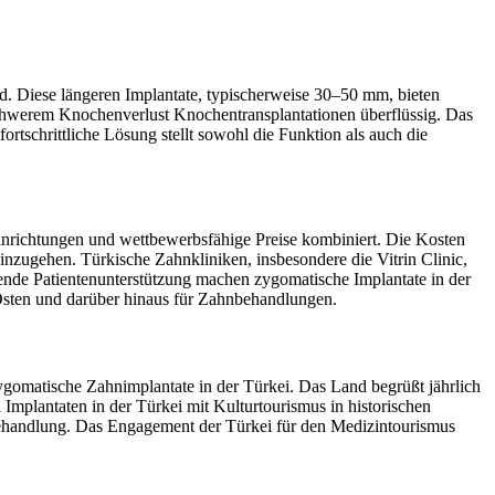
rd. Diese längeren Implantate, typischerweise 30–50 mm, bieten
 schwerem Knochenverlust Knochentransplantationen überflüssig. Das
ortschrittliche Lösung stellt sowohl die Funktion als auch die
Einrichtungen und wettbewerbsfähige Preise kombiniert. Die Kosten
nzugehen. Türkische Zahnkliniken, insbesondere die Vitrin Clinic,
ssende Patientenunterstützung machen zygomatische Implantate in der
 Osten und darüber hinaus für Zahnbehandlungen.
ygomatische Zahnimplantate in der Türkei. Das Land begrüßt jährlich
Implantaten in der Türkei mit Kulturtourismus in historischen
behandlung. Das Engagement der Türkei für den Medizintourismus