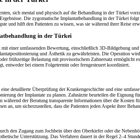
enten, sich mental und physisch auf die Behandlung in der Türkei vorzu
rgebnisse. Die zygomatische Implantatbehandlung in der Türkei folgt int
ste und hilft den Patienten zu wissen, was sie während ihrer Reise erwa
ntatbehandlung in der Türkei
t mit einer umfassenden Bewertung, einschließlich 3D-Bildgebung un
antatpositionierung und Ästhetik zu gewährleisten. Die Operation wird
 oder frühzeitige Belastung mit provisorischem Zahnersatz ermöglicht e
gt, entweder bei einem Folgetermin oder ferngesteuert koordiniert.
et eine detaillierte Überprüfung der Krankengeschichte und eine umfas
onierung der Implantate zu planen. Zahnärzte beurteilen die Eignung f
ten während der Beratung transparente Informationen über die Kosten fü
ionen an, um sicherzustellen, dass die Patienten jeden Aspekt ihrer Be
durch den Zugang zum Jochbein über den Oberkiefer oder die Nebenhöhl
rothetische Unterstützung. Das Verfahren dauert in der Regel 2–4 Stund