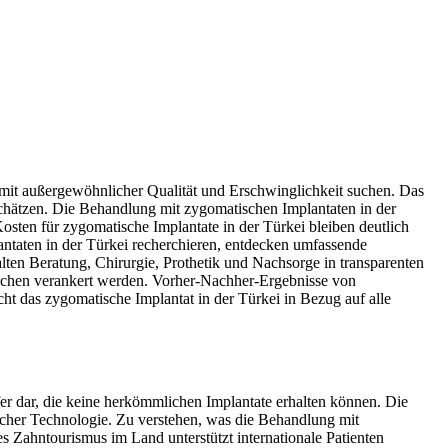
n mit außergewöhnlicher Qualität und Erschwinglichkeit suchen. Das
schätzen. Die Behandlung mit zygomatischen Implantaten in der
sten für zygomatische Implantate in der Türkei bleiben deutlich
antaten in der Türkei recherchieren, entdecken umfassende
ten Beratung, Chirurgie, Prothetik und Nachsorge in transparenten
rknochen verankert werden. Vorher-Nachher-Ergebnisse von
t das zygomatische Implantat in der Türkei in Bezug auf alle
er dar, die keine herkömmlichen Implantate erhalten können. Die
tlicher Technologie. Zu verstehen, was die Behandlung mit
es Zahntourismus im Land unterstützt internationale Patienten