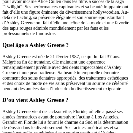
pour avoir incarné Alice Cullen dans les films à succès de la saga
“Twilight”. Ses performances captivantes et sa beauté frappante ont
fait d’elle une figure éminente du divertissement hollywoodien. Au-
delà de l’acting, sa présence élégante et son sourire époustouflant
d’Ashley Greene ont fait d’elle une icône de la mode et une favorite
des tapis rouges admirée mondialement par les fans et les
professionnels de l’industrie.
Quel âge a Ashley Greene ?
Ashley Greene est née le 21 février 1987, ce qui lui fait 37 ans.
Malgré sa fin de trentaine, elle maintient une apparence
remarquablement juvénile avec des dents impeccables d’Ashley
Greene et une peau radieuse. Sa beauté intemporelle démontre
comment des soins dentaires appropriés, des traitements esthétiques
et des choix de mode de vie sains préservent un sourire de célébrité
pendant des années dans l’industrie du divertissement exigeante.
D’où vient Ashley Greene ?
Ashley Greene vient de Jacksonville, Floride, où elle a passé ses
années formatrices avant de poursuivre l’acting à Los Angeles.
Grandir en Floride lui a fourni le charme du Sud et la détermination
de réussir dans le divertissement. Ses racines américaines et sa
beauté naturelle, combinées à son sourire captivant d’Ashley