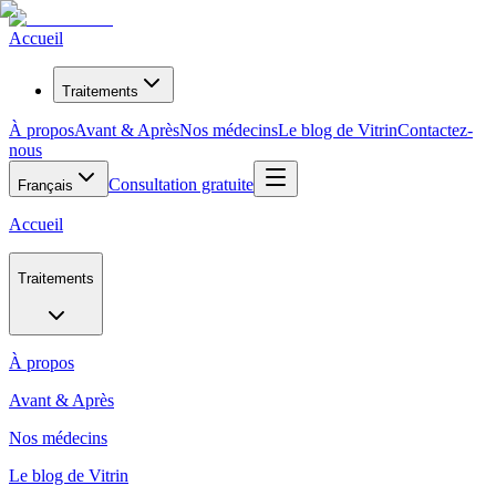
Accueil
Traitements
À propos
Avant & Après
Nos médecins
Le blog de Vitrin
Contactez-
nous
Consultation gratuite
Français
Accueil
Traitements
À propos
Avant & Après
Nos médecins
Le blog de Vitrin