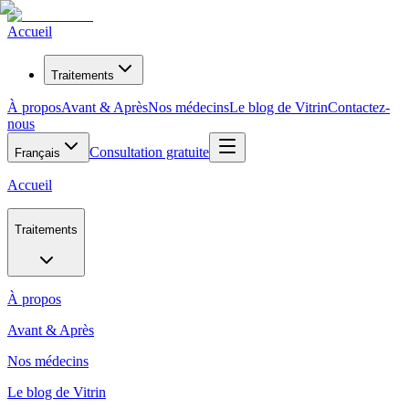
Accueil
Traitements
À propos
Avant & Après
Nos médecins
Le blog de Vitrin
Contactez-
nous
Consultation gratuite
Français
Accueil
Traitements
À propos
Avant & Après
Nos médecins
Le blog de Vitrin