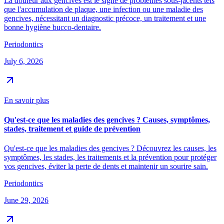
La douleur aux gencives est le signe de problèmes sous-jacents tels
que l'accumulation de plaque, une infection ou une maladie des
gencives, nécessitant un diagnostic précoce, un traitement et une
bonne hygiène bucco-dentaire.
Periodontics
July 6, 2026
En savoir plus
Qu'est-ce que les maladies des gencives ? Causes, symptômes,
stades, traitement et guide de prévention
Qu'est-ce que les maladies des gencives ? Découvrez les causes, les
symptômes, les stades, les traitements et la prévention pour protéger
vos gencives, éviter la perte de dents et maintenir un sourire sain.
Periodontics
June 29, 2026