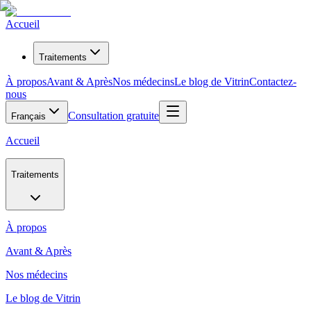
Accueil
Traitements
À propos
Avant & Après
Nos médecins
Le blog de Vitrin
Contactez-
nous
Consultation gratuite
Français
Accueil
Traitements
À propos
Avant & Après
Nos médecins
Le blog de Vitrin