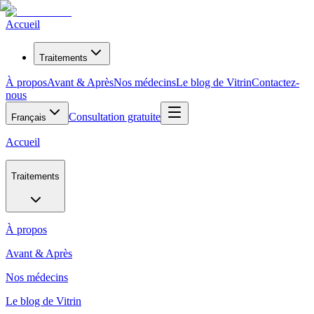
Accueil
Traitements
À propos
Avant & Après
Nos médecins
Le blog de Vitrin
Contactez-
nous
Consultation gratuite
Français
Accueil
Traitements
À propos
Avant & Après
Nos médecins
Le blog de Vitrin