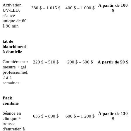
Activation
À partir de 100
380 $ – 1 015 $
400 $ – 1 000 $
UV/LED,
$
séance
unique de 60
à 90 min
kit de
blanchiment
à domicile
Gouttières sur
220 $ – 510 $
200 $ – 500 $
À partir de 50 $
mesure + gel
professionnel,
2 à 4
semaines
Pack
combiné
Séance en
À partir de 130
635 $ – 890 $
600 $ – 1 200 $
clinique +
$
trousse
d'entretien à