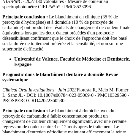
NIH/PMC · 2021
130 volontaires · Mesure de couleur au
spectrophotomètre CIEL*a*b* · PMC8523096
Principale conclusion :
Le blanchiment en clinique (35 % de
peroxyde d'hydrogène) et à domicile (10 % de peroxyde de
carbamide) ont produit des résultats de changement de couleur finale
équivalents lorsque les deux étaient précédés d'un protocole
désensibilisant confirmant que le choix de l'approche doit être basé
sur la durée de traitement préférée et la sensibilité, et non sur une
supériorité d'efficacité.
Université de Valence, Faculté de Médecine et Dentisterie,
Espagne
Prognostic dans le blanchiment dentaire à domicile Revue
systématique
Clinical Oral Investigations · Juin 2023
Fioresta R, Melo M, Forner
L, Sanz JL · DOI: 10.1007/s00784-023-05069-0 · PMC10329590 ·
PROSPERO CRD42022360530
Principale conclusion :
Le blanchiment à domicile avec du
peroxyde de carbamide à faible concentration produit un
changement de couleur cliniquement significatif, avec une certaine
régression de couleur entre 3 et 12 mois après le traitement. Le
blanchiment d'entretien périodique maintient efficacement la teinte