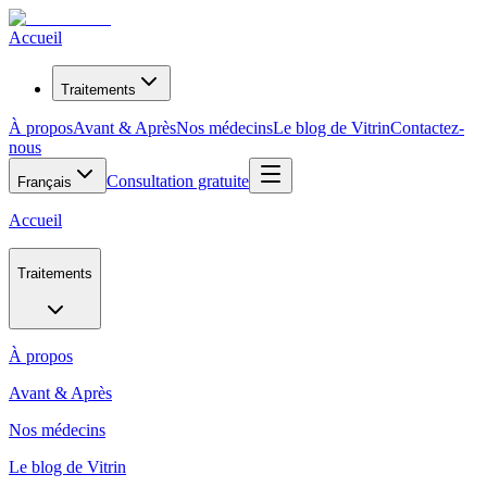
Accueil
Traitements
À propos
Avant & Après
Nos médecins
Le blog de Vitrin
Contactez-
nous
Consultation gratuite
Français
Accueil
Traitements
À propos
Avant & Après
Nos médecins
Le blog de Vitrin