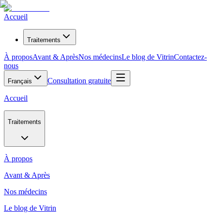
Accueil
Traitements
À propos
Avant & Après
Nos médecins
Le blog de Vitrin
Contactez-
nous
Consultation gratuite
Français
Accueil
Traitements
À propos
Avant & Après
Nos médecins
Le blog de Vitrin