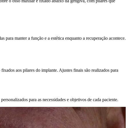
sobre o osso maxilar e fixado abaixo da gengiva, com pilares que
das para manter a função e a estética enquanto a recuperação acontece.
xados aos pilares do implante. Ajustes finais são realizados para
 personalizados para as necessidades e objetivos de cada paciente.