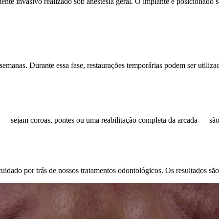
ente invasivo realizado sob anestesia geral. O implante é posicionado 
 semanas. Durante essa fase, restaurações temporárias podem ser utiliza
 — sejam coroas, pontes ou uma reabilitação completa da arcada — são fi
uidado por trás de nossos tratamentos odontológicos. Os resultados são