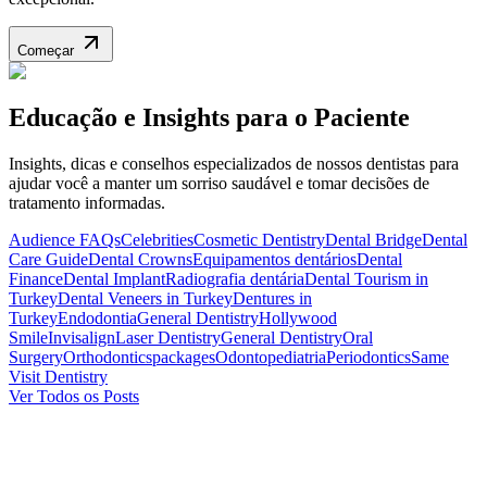
Começar
Educação e Insights para o Paciente
Insights, dicas e conselhos especializados de nossos dentistas para
ajudar você a manter um sorriso saudável e tomar decisões de
tratamento informadas.
Audience FAQs
Celebrities
Cosmetic Dentistry
Dental Bridge
Dental
Care Guide
Dental Crowns
Equipamentos dentários
Dental
Finance
Dental Implant
Radiografia dentária
Dental Tourism in
Turkey
Dental Veneers in Turkey
Dentures in
Turkey
Endodontia
General Dentistry
Hollywood
Smile
Invisalign
Laser Dentistry
General Dentistry
Oral
Surgery
Orthodontics
packages
Odontopediatria
Periodontics
Same
Visit Dentistry
Ver Todos os Posts