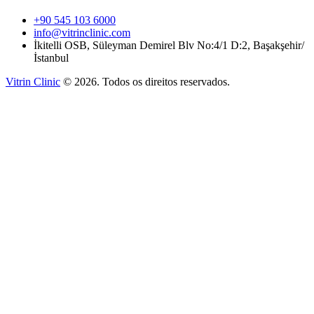
+90 545 103 6000
info@vitrinclinic.com
İkitelli OSB, Süleyman Demirel Blv No:4/1 D:2, Başakşehir/
İstanbul
Vitrin Clinic
©
2026
.
Todos os direitos reservados.