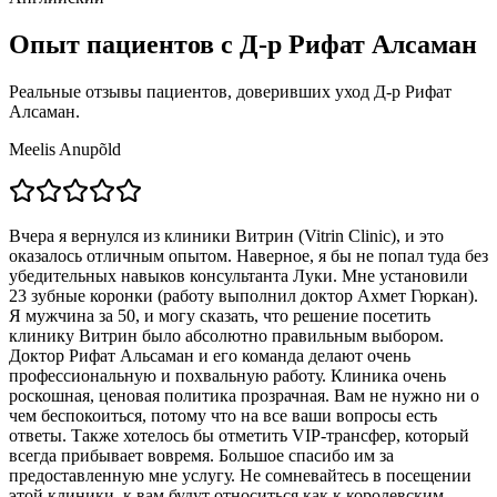
Опыт пациентов с Д-р Рифат Алсаман
Реальные отзывы пациентов, доверивших уход Д-р Рифат
Алсаман.
Meelis Anupõld
Вчера я вернулся из клиники Витрин (Vitrin Clinic), и это
оказалось отличным опытом. Наверное, я бы не попал туда без
убедительных навыков консультанта Луки. Мне установили
23 зубные коронки (работу выполнил доктор Ахмет Гюркан).
Я мужчина за 50, и могу сказать, что решение посетить
клинику Витрин было абсолютно правильным выбором.
Доктор Рифат Альсаман и его команда делают очень
профессиональную и похвальную работу. Клиника очень
роскошная, ценовая политика прозрачная. Вам не нужно ни о
чем беспокоиться, потому что на все ваши вопросы есть
ответы. Также хотелось бы отметить VIP-трансфер, который
всегда прибывает вовремя. Большое спасибо им за
предоставленную мне услугу. Не сомневайтесь в посещении
этой клиники, к вам будут относиться как к королевским