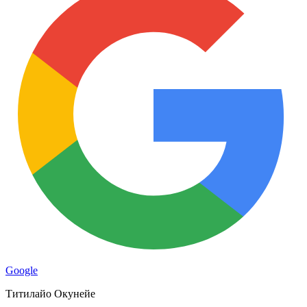
Google
Титилайо Окунейе