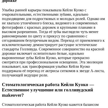
дорожке
Улыбка ранней карьеры показывала Кейли Куоко с
очаровательными, естественными зубами, идеально
подходящими для подростковых и молодых ролей. Однако им
не хватало утончённого блеска, видимого в современных
фотографиях с красных дорожек и крупными планами в
высоком разрешении. Тогда её зубы выглядели чуть менее
равномерными по цвету и прикусу по сравнению с
сегодняшним безупречным видом. Переход от приемлемого к
исключительному демонстрирует растущие эстетические
стандарты Голливуда. Современное совершенство на красной
дорожке включает ослепительно белые, идеально
выровненные зубы Кейли Куоко, которые прекрасно
смотрятся при профессиональном освещении. Эта эволюция
показывает, как трансформация улыбки Кейли Куоко
поддержала её переход от актрисы ситкомов к звезде А-листа,
получающей ведущие роли.
Стоматологическая работа Кейли Куоко —
Естественное улучшение или голливудский
makeover?
Стоматологическая работа Кейли Куоко кажется балансом