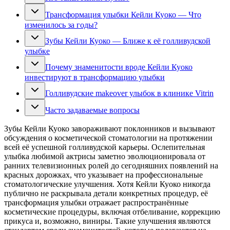
Трансформация улыбки Кейли Куоко — Что
изменилось за годы?
Зубы Кейли Куоко — Ближе к её голливудской
улыбке
Почему знаменитости вроде Кейли Куоко
инвестируют в трансформацию улыбки
Голливудские makeover улыбок в клинике Vitrin
Часто задаваемые вопросы
Зубы Кейли Куоко завораживают поклонников и вызывают
обсуждения о косметической стоматологии на протяжении
всей её успешной голливудской карьеры. Ослепительная
улыбка любимой актрисы заметно эволюционировала от
ранних телевизионных ролей до сегодняшних появлений на
красных дорожках, что указывает на профессиональные
стоматологические улучшения. Хотя Кейли Куоко никогда
публично не раскрывала детали конкретных процедур, её
трансформация улыбки отражает распространённые
косметические процедуры, включая отбеливание, коррекцию
прикуса и, возможно, виниры. Такие улучшения являются