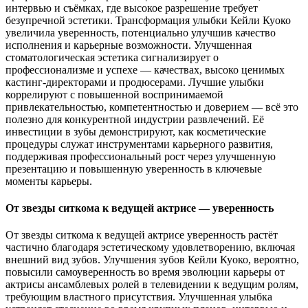
интервью и съёмках, где высокое разрешение требует
безупречной эстетики. Трансформация улыбки Кейли Куоко
увеличила уверенность, потенциально улучшив качество
исполнения и карьерные возможности. Улучшенная
стоматологическая эстетика сигнализирует о
профессионализме и успехе — качествах, высоко ценимых
кастинг-директорами и продюсерами. Лучшие улыбки
коррелируют с повышенной воспринимаемой
привлекательностью, компетентностью и доверием — всё это
полезно для конкурентной индустрии развлечений. Её
инвестиции в зубы демонстрируют, как косметические
процедуры служат инструментами карьерного развития,
поддерживая профессиональный рост через улучшенную
презентацию и повышенную уверенность в ключевые
моменты карьеры.
От звезды ситкома к ведущей актрисе — уверенность
От звезды ситкома к ведущей актрисе уверенность растёт
частично благодаря эстетическому удовлетворению, включая
внешний вид зубов. Улучшения зубов Кейли Куоко, вероятно,
повысили самоуверенность во время эволюции карьеры от
актрисы ансамблевых ролей в телевидении к ведущим ролям,
требующим властного присутствия. Улучшенная улыбка