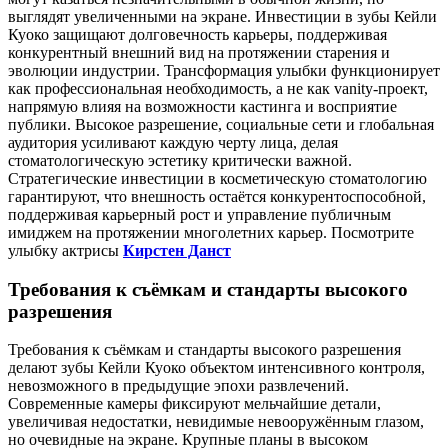
выглядят увеличенными на экране. Инвестиции в зубы Кейли
Куоко защищают долговечность карьеры, поддерживая
конкурентный внешний вид на протяжении старения и
эволюции индустрии. Трансформация улыбки функционирует
как профессиональная необходимость, а не как vanity-проект,
напрямую влияя на возможности кастинга и восприятие
публики. Высокое разрешение, социальные сети и глобальная
аудитория усиливают каждую черту лица, делая
стоматологическую эстетику критически важной.
Стратегические инвестиции в косметическую стоматологию
гарантируют, что внешность остаётся конкурентоспособной,
поддерживая карьерный рост и управление публичным
имиджем на протяжении многолетних карьер. Посмотрите
улыбку актрисы
Кирстен Данст
Требования к съёмкам и стандарты высокого
разрешения
Требования к съёмкам и стандарты высокого разрешения
делают зубы Кейли Куоко объектом интенсивного контроля,
невозможного в предыдущие эпохи развлечений.
Современные камеры фиксируют мельчайшие детали,
увеличивая недостатки, невидимые невооружённым глазом,
но очевидные на экране. Крупные планы в высоком