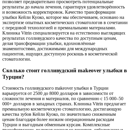
позволяет предварительно просмотреть потенциальные
результаты до начала лечения, гарантируя удовлетворённость
и возможность корректировок. Качество трансформации
улыбки Кейли Куоко, которое мы обеспечиваем, основано на
экспертизе опытных косметических стоматологов в сочетании
с передовой технологией и премиальными материалами.
Клиника Vitrin специализируется на естественно выглядящих
результатах голливудского качества по доступным ценам,
делая трансформации улыбки, вдохновлённые
знаменитостями, достижимыми для международных
пациентов, ищущих доступную роскошь в косметической
стоматологии.
Сколько стоит голливудский makeover улыбки в
Турции?
Стоимость голливудского makeover улыбки в Турции
варьируется от 2500 до 8000 долларов в зависимости от
сложности лечения и материалов, по сравнению с 15 000–50
000+ долларов в западных странах. Клиника Vitrin предлагает
премиальную косметическую стоматологию, достигающую
качества зубов Кейли Куоко, по значительно сниженным
ценам благодаря более низким операционным расходам
Турции и выгодным обменным курсам. Комплексные
трансформации, включая несколько виниров, отбеливание и