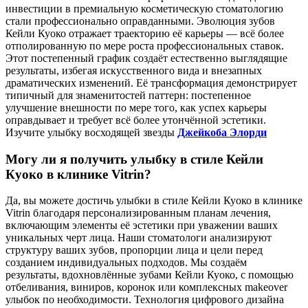
инвестиции в премиальную косметическую стоматологию
стали профессионально оправданными. Эволюция зубов
Кейли Куоко отражает траекторию её карьеры — всё более
отполированную по мере роста профессиональных ставок.
Этот постепенный график создаёт естественно выглядящие
результаты, избегая искусственного вида и внезапных
драматических изменений. Её трансформация демонстрирует
типичный для знаменитостей паттерн: постепенное
улучшение внешности по мере того, как успех карьеры
оправдывает и требует всё более утончённой эстетики.
Изучите улыбку восходящей звезды
Джейкоба Элорди
Могу ли я получить улыбку в стиле Кейли
Куоко в клинике Vitrin?
Да, вы можете достичь улыбки в стиле Кейли Куоко в клинике
Vitrin благодаря персонализированным планам лечения,
включающим элементы её эстетики при уважении ваших
уникальных черт лица. Наши стоматологи анализируют
структуру ваших зубов, пропорции лица и цели перед
созданием индивидуальных подходов. Мы создаём
результаты, вдохновлённые зубами Кейли Куоко, с помощью
отбеливания, виниров, коронок или комплексных makeover
улыбок по необходимости. Технология цифрового дизайна