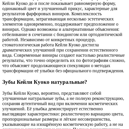
Кейли Куоко до и после показывает равномерную форму,
одинаковый цвет и улучшенный прикус, характерные для
результатов фарфоровых виниров. Комплексность
трансформации, затрагивающая несколько эстетических
элементов одновременно, поддерживает предположение о
винирах. Однако возможны и альтернативные объяснения:
отбеливание в сочетании с бондингом или ортодонтической
работой. Независимо от конкретных процедур,
стоматологическая работа Кейли Куоко достигла
драматических улучшений при сохранении естественного
вида. Современные виниры создают настолько реалистичные
результаты, что точно определить их по фотографиям сложно,
что объясняет продолжающиеся спекуляции о методах
трансформации её улыбки без официального подтверждения.
Зубы Кейли Куоко натуральные?
Зубы Кейли Куоко, вероятно, представляют собой
улучшенные натуральные зубы, а не полную реконструкцию,
сохраняя аутентичный вид при включении косметических
улучшений. Её улыбка демонстрирует естественно
выглядящие характеристики: реалистичную вариацию цвета,
пропорциональные размеры и лёгкие несовершенства,
указывающие на изощрённую косметическую работу, а не на