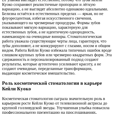
Куоко сохраняют реалистичные пропорции и лёгкую
вариацию, а не выглядят абсолютно одинаково идеальными.
Белизна остаётся в естественных пределах — яркая, но не
флуоресцентная, избегая искусственного свечения,
указывающего на чрезмерные процедуры. Формы зубов
показывают мягкую вариацию, характерную для
естественных зубов, а не идентичную однородность,
намекающую на очевидные виниры. Стоматологическая
работа уважала существующие черты лица, гарантируя, что
зубы дополняют, а не конкурируют с глазами, носом и общим
видом. Работа Кейли Куоко избежала типичных ошибок вроде
слишком крупных зубов или чрезмерно квадратных форм. Эта
сдержанность и персонализированный подход создают
результаты, которые аутентично усиливают красоту, а не
создают очевидные, переделанные трансформации,
выдающие косметическое вмешательство.
Роль косметической стоматологии в карьере
Кейли Куоко
Косметическая стоматология сыграла значительную роль в
карьерном росте Кейли Куоко от телевизионной актрисы до
крупной голливудской звезды. Улучшенная улыбка повысила
профессиональную презентацию на прослушиваниях,