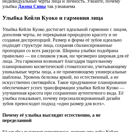
индивидуальные черты лица и личность. Узнайте, почему
улыбка
Джона Сины
так узнаваема
Улыбка Кейли Куоко и гармония лица
Улыбка Кейли Куоко достигает идеальной гармонии с лицом,
дополняя черты, не перекрывая природную красоту и не
создавая диспропорций. Размер и форма её зубов идеально
подходят структуре лица, сохраняя сбалансированные
пропорции со всех ракурсов. Ширина улыбки подобрана
правильно — ни слишком узкая, ни чрезмерно широкая для её
лица. Эта гармония возникает благодаря тщательному
планированию косметической стоматологии, учитывающему
уникальные черты лица, а не применяющему универсальные
шаблоны. Уровень белизны яркий, но естественный, а не
искусственно светящийся. Такое продуманное планирование
обеспечивает успех трансформации улыбки Кейли Куоко —
улучшенная красота при сохранении аутентичного вида. Её
улыбка показывает, почему персонализированный дизайн
зубов превосходит подход «один размер для всех».
Почему её улыбка выглядит естественно, а не
переделанной
Её улыбка выглядит естественно, потому что зубы Кейли