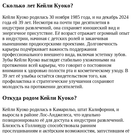
Сколько лет Кейли Куоко?
Кейли Куоко родилась 30 ноября 1985 года, и на декабрь 2024
года ей 39 лет. Несмотря на почти три десятилетия в
индустрии развлечений, она сохраняет юношеский вид и
энергичное присутствие. Её возраст отражает огромный опыт
в индустрии, начиная с детских ролей и заканчивая
нынешними продюсерскими проектами. Долговечность
карьеры подчёркивает важность поддержания
профессионального внешнего вида, включая эстетику зубов.
Зубы Кейли Куоко выглядят стабильно ухоженными на
протяжении всей карьеры, что говорит о постоянном
внимании к здоровью полости рта и косметическому уходу. В
39 лет её улыбка остаётся свидетельством того, как
профилактика и стратегические улучшения сохраняют
молодость на протяжении десятилетий.
Откуда родом Кейли Куоко?
Кейли Куоко родилась в Камарильо, штат Калифорния, и
выросла в районе Лос-Анджелеса, что идеально
позиционировало её для доступа к индустрии развлечений.
Близость к Голливуду способствовала ранним
прослушиваниям и актёрским возможностям, запустившим её