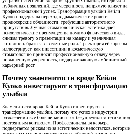
устраняет стеснение во время крупных планов, интервью и
публичных появлений, где уверенность напрямую влияет на
профессиональный успех. Трансформация улыбки Кейли
Куоко поддержала переход в драматические роли и
продюсерские обязанности, требующие авторитетного
присутствия. Лучшая стоматологическая эстетика даёт
психологические преимущества помимо физического вида,
снижая тревогу о презентации на камеру и увеличивая
готовность браться за заметные роли. Траектория её карьеры
иллюстрирует, как инвестиции в косметическую
стоматологию приносят профессиональную отдачу через
повышенную уверенность, поддерживающую амбициозный
карьерный рост.
Почему знаменитости вроде Кейли
Куоко инвестируют в трансформацию
улыбки
Знаменитости вроде Кейли Куоко инвестируют в
трансформацию улыбки, потому что успех в индустрии
развлечений всё больше зависит от безупречной эстетики под
постоянным контролем. Профессиональная карьера
подвергается рискам из-за эстетических недостатков, которые
могут казаться незначительными в обычной жизни, но