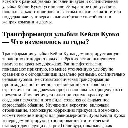
всех этих разнообразных появлений зубы и ослепительная
улыбка Кейли Куоко усиливали её экранное присутствие,
показывая, как отполированная стоматологическая эстетика
поддерживает универсальные актёрские способности в
жанрах комедии и драмы.
Трансформация улыбки Кейли Куоко
— Что изменилось за годы?
Трансформация улыбки Кейли Куоко демонстрирует явную
эволюцию от подростковых актёрских лет до нынешнего
гламура на красных дорожках. Ранние фотографии
показывают приятную, но менее утончённую улыбку по
сравнению с сегодняшними идеально ровными, ослепительно
белыми зубами. Её стоматологическая трансформация
происходила постепенно, а не внезапно, что говорит о
стратегически внедряемых профессиональных процедурах со
временем. Изменения усилили природную красоту, не
создавая искусственного вида, сохраняя её фирменное
approachable обаяние. Улучшения, вероятно, включали
отбеливание, возможную коррекцию прикуса и, возможно,
косметические виниры для равномерности. Зубы Кейли Куоко
теперь демонстрируют отполированный эстетический
стандарт для ведущих актрис Голливуда, показывая, как