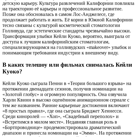
детскую карьеру. Культура развлечений Калифорнии повлияла
на траекторию её карьеры и профессиональное развитие.
Позже она обосновалась в самом Лос-Анджелесе, где
продолжает работать и жить. Её корни в Южной Калифорнии
тесно связаны с культурой косметической стоматологии
Голливуда, где эстетические стандарты чрезвычайно высоки.
Трансформация улыбки Кейли Куоко, вероятно, выиграла от
доступа к лучшим калифорнийским стоматологам,
специализирующимся на голливудских «makeover» улыбок и
понимающим требования индустрии к внешнему виду.
В каких телешоу или фильмах снималась Кейли
Куоко?
Кейли Куоко сыграла Пенни в «Теории большого взрыва» на
протяжении двенадцати сезонов, получив номинации на
«Золотой глобус» и огромную популярность. Она озвучила
Харли Квинн в высоко оценённом анимационном сериале с
тем же названием. Ранние карьерные достижения включают
«8 простых правил», где она сыграла Бриджет Хеннесси.
Среди киноролей — «Хоп», «Свадебный переполох» и
«Встретимся в милом месте». Недавняя главная роль в
«Бортпроводнице» продемонстрировала драматический
диапазон и принесла номинации на «Эмми». На протяжении