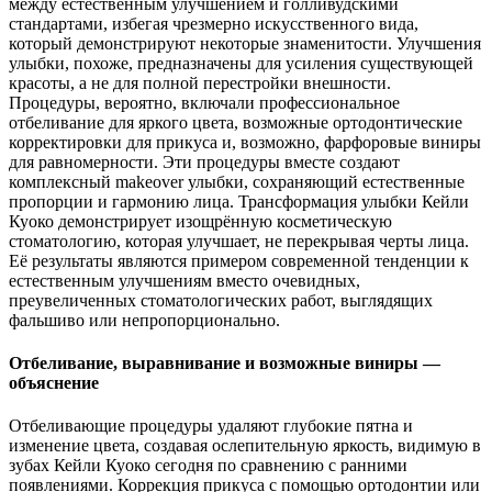
между естественным улучшением и голливудскими
стандартами, избегая чрезмерно искусственного вида,
который демонстрируют некоторые знаменитости. Улучшения
улыбки, похоже, предназначены для усиления существующей
красоты, а не для полной перестройки внешности.
Процедуры, вероятно, включали профессиональное
отбеливание для яркого цвета, возможные ортодонтические
корректировки для прикуса и, возможно, фарфоровые виниры
для равномерности. Эти процедуры вместе создают
комплексный makeover улыбки, сохраняющий естественные
пропорции и гармонию лица. Трансформация улыбки Кейли
Куоко демонстрирует изощрённую косметическую
стоматологию, которая улучшает, не перекрывая черты лица.
Её результаты являются примером современной тенденции к
естественным улучшениям вместо очевидных,
преувеличенных стоматологических работ, выглядящих
фальшиво или непропорционально.
Отбеливание, выравнивание и возможные виниры —
объяснение
Отбеливающие процедуры удаляют глубокие пятна и
изменение цвета, создавая ослепительную яркость, видимую в
зубах Кейли Куоко сегодня по сравнению с ранними
появлениями. Коррекция прикуса с помощью ортодонтии или