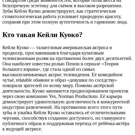
стандартом среди знаменитостей, которые полагаются на
безупречную эстетику для съёмок в высоком разрешении.
Зубы Кейли Куоко демонстрируют, как стратегическая
стоматологическая работа усиливает природную красоту,
сохраняя при этом полную аутентичность и гармонию лица.
Кто такая Кейли Куоко?
Кейли Куоко — талантливая американская актриса и
продюсер, прославившаяся благодаря культовым
телевизионным ролям на протяжении более двух десятилетий.
Она наиболее известна ролью Пенни в сериале «Теория
большого взрыва», где стала одной из самых
высокооплачиваемых актрис телевидения. Её комедийное
чутьё, relatable обаяние и образ «девушки по соседству»
покорили зрителей по всему миру. Помимо актёрской
деятельности, Куоко занимается продюсированием проектов
через свою компанию Yes, Norman Productions. Её карьера
демонстрирует удивительную долговечность в конкурентной
индустрии развлечений. На протяжении всего этого пути
зубы и улыбка Кейли Куоко оставались её отличительными
чертами, способствуя созданию доступного, но гламурного
публичного образа и поддерживая переход от ребёнка-актёра
к ведущей актрисе.