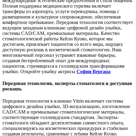
международные эстетические предпочтения и стили общения.
Полная поддержка медицинского туризма включает
трансферы из аэропорта, услуги переводчика, помощь с
размещением и культурное сопровождение, обеспечивая
комфортное пребывание. Передовая технология соответствует
ведущим западным клиникам: цифровой дизайн улыбки,
системы CAD/CAM, премиальные материалы. Качество
стоматологической работы Кейли Куоко, которое мы
достигаем, привлекает пациентов со всего мира, ищущих
доступную роскошь в косметической стоматологии. Наш
многоязычный персонал устраняет языковые барьеры,
создавая беспроблемный опыт для международных
пациентов, стремящихся к голливудским трансформациям
улыбки. Откройте улыбку актрисы
Софии Вергара
Передовая технология, эксперты-стоматологи и доступная
роскошь
Передовая технология в клинике Vitrin включает системы
цифрового дизайна улыбки, 3D-визуализацию, изготовление
CAD/CAM и премиальные стоматологические материалы,
соответствующие голливудским стандартам. Эксперты-
стоматологи обладают десятилетиями совместного опыта,
специализируясь на косметических процедурах и стабильно
создавая результаты, сравнимые с зубами Кейли Куоко.