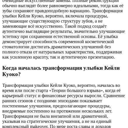
очевидные искусственные замены. Полные реконструкции
обычно выглядят более равномерно идеальными, тогда как её
зубы сохраняют правдоподобную вариацию. Трансформация
улыбки Кейли Куоко, вероятно, включала процедуры,
улучшающие существующую структуру зубов, а не
заменяющие всё искусственно. Такой подход создаёт
аутентично выглядящие результаты, значительно улучшающие
эстетику при сохранении естественной основы. Её улыбка
демонстрирует способность современной косметической
стоматологии достигать драматических улучшений без
полного отказа от натуральных характеристик, поддерживая
как усиленную красоту, так и аутентичную презентацию.
Когда началась трансформация улыбки Кейли
Куоко?
Трансформация улыбки Кейли Куоко, вероятно, началась во
время или после старта «Теории большого взрыва», когда её
карьерный статус и финансовые ресурсы выросли. Сравнение
ранних сезонов с поздними эпизодами показывает
постепенные улучшения, предполагающие процедуры,
внедряемые постепенно на протяжении нескольких лет.
Трансформация не была внезапной или драматичной,
указывая на стратегические улучшения, а не на единый
комплексный makeover. По мере роста славы и доходов