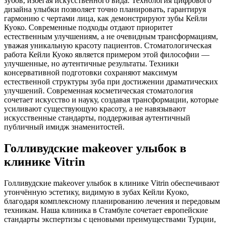
зубов, избегая искусственного вида. Технология цифрового
дизайна улыбки позволяет точно планировать, гарантируя
гармонию с чертами лица, как демонстрируют зубы Кейли
Куоко. Современные подходы отдают приоритет
естественным улучшениям, а не очевидным трансформациям,
уважая уникальную красоту пациентов. Стоматологическая
работа Кейли Куоко является примером этой философии —
улучшенные, но аутентичные результаты. Техники
консервативной подготовки сохраняют максимум
естественной структуры зуба при достижении драматических
улучшений. Современная косметическая стоматология
сочетает искусство и науку, создавая трансформации, которые
усиливают существующую красоту, а не навязывают
искусственные стандарты, поддерживая аутентичный
публичный имидж знаменитостей.
Голливудские makeover улыбок в
клинике Vitrin
Голливудские makeover улыбок в клинике Vitrin обеспечивают
утончённую эстетику, видимую в зубах Кейли Куоко,
благодаря комплексному планированию лечения и передовым
техникам. Наша клиника в Стамбуле сочетает европейские
стандарты экспертизы с ценовыми преимуществами Турции,