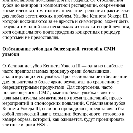
зубов до виниров и композитной реставрации, современная
косметическая стоматология предлагает решения практически
для любых эстетических проблем. Улыбка Кеннета Уокера III,
которой восхищаются за ее яркость и симметрию, может быть
результатом одной или нескольких из этих категорий лечения,
хотя официального подтверждения конкретных процедур
спортсмен не предоставлял.
Отбеливание зубов для более яркой, готовой к СМИ
улыбки
Отбеливание зубов Кеннета Уокера III — одна из наиболее
часто предполагаемых процедур среди болельщиков,
анализирующих его улыбку. Профессиональное отбеливание
дает значительно более яркие результаты по сравнению с
безрецептурными продуктами. Для спортсмена, часто
появляющегося в СМИ, заметно белая улыбка является
важным визуальным активом во время трансляций, пресс-
мероприятий и спонсорских появлений. Отбеливание зубов
Кеннета Уокера III, если оно проводилось, представляло бы
собой логический шаг в создании безупречного, готового к
камере образа, который, как ожидается, будут проецировать
элитные игроки НФЛ.