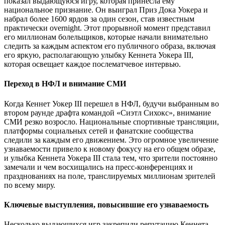
показал выдающуюся игру, которая принесла ему
национальное признание. Он выиграл Приз Дока Уокера и
набрал более 1600 ярдов за один сезон, став известным
практически overnight. Этот прорывной момент представил
его миллионам болельщиков, которые начали внимательно
следить за каждым аспектом его публичного образа, включая
его яркую, располагающую улыбку Кеннета Уокера III,
которая освещает каждое послематчевое интервью.
Переход в НФЛ и внимание СМИ
Когда Кеннет Уокер III перешел в НФЛ, будучи выбранным во
втором раунде драфта командой «Сиэтл Сихокс», внимание
СМИ резко возросло. Национальные спортивные трансляции,
платформы социальных сетей и фанатские сообщества
следили за каждым его движением. Это огромное увеличение
узнаваемости привело к новому фокусу на его общем образе,
и улыбка Кеннета Уокера III стала тем, что зрители постоянно
замечали и чем восхищались на пресс-конференциях и
празднованиях на поле, транслируемых миллионам зрителей
по всему миру.
Ключевые выступления, повысившие его узнаваемость
Несколько выдающихся игр закрепили репутацию Кеннета