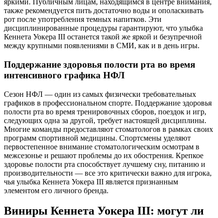
яркими. Публичным лицам, находящимся в центре внимания,
также рекомендуется пить достаточно воды и ополаскивать
рот после употребления темных напитков. Эти
дисциплинированные процедуры гарантируют, что улыбка
Кеннета Уокера III останется такой же яркой и безупречной
между крупными появлениями в СМИ, как и в день игры.
Поддержание здоровья полости рта во время
интенсивного графика НФЛ
Сезон НФЛ — один из самых физически требовательных
графиков в профессиональном спорте. Поддержание здоровья
полости рта во время тренировочных сборов, поездок и игр,
следующих одна за другой, требует настоящей дисциплины.
Многие команды предоставляют стоматологов в рамках своих
программ спортивной медицины. Спортсмены уделяют
первостепенное внимание стоматологическим осмотрам в
межсезонье и решают проблемы до их обострения. Крепкое
здоровье полости рта способствует лучшему сну, питанию и
производительности — все это критически важно для игрока,
чья улыбка Кеннета Уокера III является признанным
элементом его личного бренда.
Виниры Кеннета Уокера III: могут ли