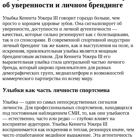
об уверенности и личном брендинге
Улыбка Кеннета Уокера III говорит гораздо больше, чем
просто о хорошем здоровье зубов. Она сигнализирует об
уверенности, доступности и личной аутентичности —
качествах, которые сильно резонируют как с болельщиками,
так и со спонсорами. В современной спортивной индустрии
личный брендинг так же важен, как и выступления на поле, и
искренняя, привлекательная улыбка является мощным
брендинговым активом. Для Кеннета Уокера III его
выразительная улыбка стала центральной частью личного
бренда, который широко привлекателен для разных
демографических групп, медиаплатформ и возможностей
коммерческого партнерства по всему миру.
Улыбки как часть личности спортсмена
Улыбка — один из самых непосредственных сигналов
личности. Для профессиональных спортсменов, находящихся
под постоянным наблюдением СМИ, то, как они улыбаются
— естественно, часто или редко — глубоко влияет на
восприятие аудитории. Улыбка Кеннета Уокера III
воспринимается как искренняя и теплая, резонируя иначе, чем
чисто отработанное медийное выражение. Эта аутентичность