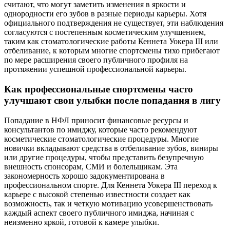
считают, что могут заметить изменения в яркости и
однородности его зубов в разные периоды карьеры. Хотя
официального подтверждения не существует, эти наблюдения
согласуются с постепенным косметическим улучшением,
таким как стоматологические работы Кеннета Уокера III или
отбеливание, к которым многие спортсмены тихо прибегают
по мере расширения своего публичного профиля на
протяжении успешной профессиональной карьеры.
Как профессиональные спортсмены часто
улучшают свои улыбки после попадания в лигу
Попадание в НФЛ приносит финансовые ресурсы и
консультантов по имиджу, которые часто рекомендуют
косметические стоматологические процедуры. Многие
новички вкладывают средства в отбеливание зубов, виниры
или другие процедуры, чтобы представить безупречную
внешность спонсорам, СМИ и болельщикам. Эта
закономерность хорошо задокументирована в
профессиональном спорте. Для Кеннета Уокера III переход к
карьере с высокой степенью известности создает как
возможность, так и четкую мотивацию усовершенствовать
каждый аспект своего публичного имиджа, начиная с
неизменно яркой, готовой к камере улыбки.