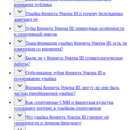
внимание публики
Улыбка Кеннета Уокера III и почему болельщики
замечают её
Зубы Кеннета Уокера III: природные особенности
и спортивный имидж
Трансформация улыбки Кеннета Уокера III: есть ли
изменения со временем?
Были ли у Кеннета Уокера III стоматологические
работы?
Отбеливание зубов Кеннета Уокера III и
поддержание улыбки
Виниры Кеннета Уокера III: могут ли они быть
частью преображения улыбки?
Как спортивные СМИ и фанатская культура
усиливают интерес к улыбкам спортсменов
Что улыбка Кеннета Уокера III говорит об
уверенности и личном брендинге