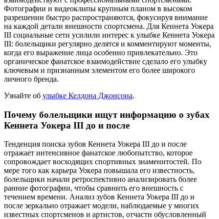
Фотографии и видеоклипы крупным планом в высоком
разрешении быстро распространяются, фокусируя внимание
на каждой детали внешности спортсмена. Для Кеннета Уокера
III социальные сети усилили интерес к улыбке Кеннета Уокера
III: болельщики регулярно делятся и комментируют моменты,
когда его выражение лица особенно привлекательно. Это
органическое фанатское взаимодействие сделало его улыбку
ключевым и признанным элементом его более широкого
личного бренда.
Узнайте об
улыбке Келдона Джонсона
.
Почему болельщики ищут информацию о зубах
Кеннета Уокера III до и после
Тенденция поиска зубов Кеннета Уокера III до и после
отражает интенсивное фанатское любопытство, которое
сопровождает восходящих спортивных знаменитостей. По
мере того как карьера Уокера повышала его известность,
болельщики начали ретроспективно анализировать более
ранние фотографии, чтобы сравнить его внешность с
течением времени. Анализ зубов Кеннета Уокера III до и
после зеркально отражает модели, наблюдаемые у многих
известных спортсменов и артистов, отчасти обусловленный