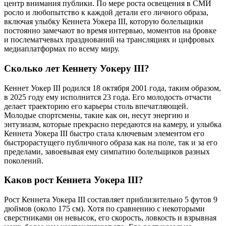
центр внимания публики. По мере роста освещения в СМИ
росло и любопытство к каждой детали его личного образа,
включая улыбку Кеннета Уокера III, которую болельщики
постоянно замечают во время интервью, моментов на бровке
и послематчевых празднований на трансляциях и цифровых
медиаплатформах по всему миру.
Сколько лет Кеннету Уокеру III?
Кеннет Уокер III родился 18 октября 2001 года, таким образом,
в 2025 году ему исполнится 23 года. Его молодость отчасти
делает траекторию его карьеры столь впечатляющей.
Молодые спортсмены, такие как он, несут энергию и
энтузиазм, которые прекрасно передаются на камеру, и улыбка
Кеннета Уокера III быстро стала ключевым элементом его
быстрорастущего публичного образа как на поле, так и за его
пределами, завоевывая ему симпатию болельщиков разных
поколений.
Каков рост Кеннета Уокера III?
Рост Кеннета Уокера III составляет приблизительно 5 футов 9
дюймов (около 175 см). Хотя по сравнению с некоторыми
сверстниками он невысок, его скорость, ловкость и взрывная