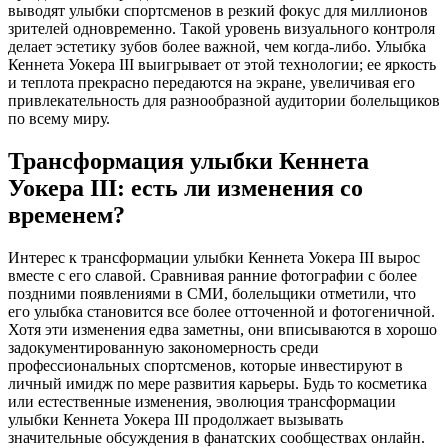
выводят улыбки спортсменов в резкий фокус для миллионов
зрителей одновременно. Такой уровень визуального контроля
делает эстетику зубов более важной, чем когда-либо. Улыбка
Кеннета Уокера III выигрывает от этой технологии; ее яркость
и теплота прекрасно передаются на экране, увеличивая его
привлекательность для разнообразной аудитории болельщиков
по всему миру.
Трансформация улыбки Кеннета
Уокера III: есть ли изменения со
временем?
Интерес к трансформации улыбки Кеннета Уокера III вырос
вместе с его славой. Сравнивая ранние фотографии с более
поздними появлениями в СМИ, болельщики отметили, что
его улыбка становится все более отточенной и фотогеничной.
Хотя эти изменения едва заметны, они вписываются в хорошо
задокументированную закономерность среди
профессиональных спортсменов, которые инвестируют в
личный имидж по мере развития карьеры. Будь то косметика
или естественные изменения, эволюция трансформации
улыбки Кеннета Уокера III продолжает вызывать
значительные обсуждения в фанатских сообществах онлайн.