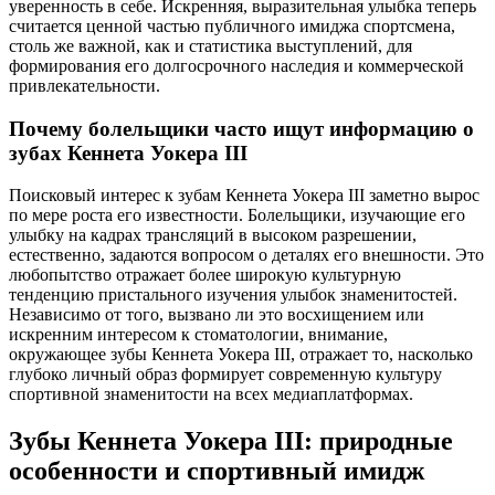
уверенность в себе. Искренняя, выразительная улыбка теперь
считается ценной частью публичного имиджа спортсмена,
столь же важной, как и статистика выступлений, для
формирования его долгосрочного наследия и коммерческой
привлекательности.
Почему болельщики часто ищут информацию о
зубах Кеннета Уокера III
Поисковый интерес к зубам Кеннета Уокера III заметно вырос
по мере роста его известности. Болельщики, изучающие его
улыбку на кадрах трансляций в высоком разрешении,
естественно, задаются вопросом о деталях его внешности. Это
любопытство отражает более широкую культурную
тенденцию пристального изучения улыбок знаменитостей.
Независимо от того, вызвано ли это восхищением или
искренним интересом к стоматологии, внимание,
окружающее зубы Кеннета Уокера III, отражает то, насколько
глубоко личный образ формирует современную культуру
спортивной знаменитости на всех медиаплатформах.
Зубы Кеннета Уокера III: природные
особенности и спортивный имидж