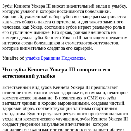
Зубы Кеннета Уокера III вносят значительный вклад в улыбку,
которую узнают и которой восхищаются болельщики.
Здоровый, ухоженный набор зубов все чаще рассматривается
как часть общего пакета спортсмена, и для такого заметного
человека, как Уокер, состояние зубов играет реальную роль в
его публичном имидже. Его яркая, ровная внешность на
камере сделала зубы Кеннета Уокера III настоящим предметом
интереса среди болельщиков и стоматологов-энтузиастов,
которые внимательно следят за его карьерой.
Узнайте об
улыбке Брандина Поджемски
.
Что зубы Кеннета Уокера III говорят о его
естественной улыбке
Естественный вид зубов Кеннета Уокера III предполагает
отличное стоматологическое здоровье и, возможно, некоторое
косметическое внимание. В появлениях в СМИ его зубы
выглядят яркими и хорошо выровненными, создавая чистый,
здоровый образ, соответствующий элитным спортивным
стандартам. Будь то результат регулярного профессионального
ухода или косметического улучшения, зубы Кеннета Уокера III
создают уверенное визуальное впечатление, которое
дополняет его харизматичную личность и усиливает общую