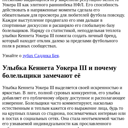
Уокера III как элитного раннинбека НФЛ. Его способность
действовать в напряженные моменты сделала его
обязательным для просмотра для любителей футбола повсюду.
Каждое выступление продвигало его имя дальше в
спортивные дискуссии и расширяло его глобальную базу
болельщиков. Наряду со статистикой, неподдельная теплота
улыбки Кеннета Уокера III помогла создать личный бренд,
который находит отклик далеко за пределами футбольного
поля в разных сообществах.
Узнайте о
зубах Саддика Бея
.
Улыбка Кеннета Уокера III и почему
болельщики замечают её
Улыбка Кеннета Уокера III выделяется своей искренностью и
яркостью. В лиге, полной суровых конкурентов, его улыбка
добавляет его публичному образу доступное и располагающее
измерение. Болельщики часто комментируют, насколько
естественным и теплым кажется его выражение лица, будь то
на крупных планах со стадиона, послематчевых интервью или
в постах в социальных сетях. Она стала неотъемлемой частью
его узнаваемой индивидуальности как прославленного