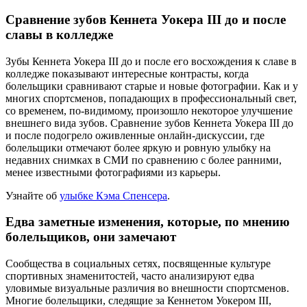
Сравнение зубов Кеннета Уокера III до и после
славы в колледже
Зубы Кеннета Уокера III до и после его восхождения к славе в
колледже показывают интересные контрасты, когда
болельщики сравнивают старые и новые фотографии. Как и у
многих спортсменов, попадающих в профессиональный свет,
со временем, по-видимому, произошло некоторое улучшение
внешнего вида зубов. Сравнение зубов Кеннета Уокера III до
и после подогрело оживленные онлайн-дискуссии, где
болельщики отмечают более яркую и ровную улыбку на
недавних снимках в СМИ по сравнению с более ранними,
менее известными фотографиями из карьеры.
Узнайте об
улыбке Кэма Спенсера
.
Едва заметные изменения, которые, по мнению
болельщиков, они замечают
Сообщества в социальных сетях, посвященные культуре
спортивных знаменитостей, часто анализируют едва
уловимые визуальные различия во внешности спортсменов.
Многие болельщики, следящие за Кеннетом Уокером III,