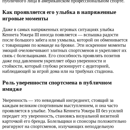
публичного лица в американском профессиональном спорте.
Как проявляется его улыбка в напряженные
игровые моменты
Даже в самых напряженных игровых ситуациях улыбка
Кеннета Уокера III иногда появляется — вспышка радости
после большого забега или ухмылка, которой он обменивается
с товарищами по команде на бровке. Эти искренние моменты
эмоций очеловечивают элитных спортсменов и укрепляют их
связь с болельщиками. Его способность проявлять позитив
даже под давлением укрепляет образ уверенности и
стойкости, который глубоко резонирует с аудиторией,
наблюдающей за игрой дома или на трибунах стадиона.
Роль уверенности спортсмена в публичном
имидже
Уверенность — это невидимый ингредиент, стоящий за
каждым великим спортивным выступлением, и она часто
проявляется в улыбке. Улыбка Кеннета Уокера III без усилий
передает эту уверенность, становясь визуальной визитной
карточкой его бренда. Болельщики и спонсоры положительно
реагируют на спортсменов, излучающих неподдельную