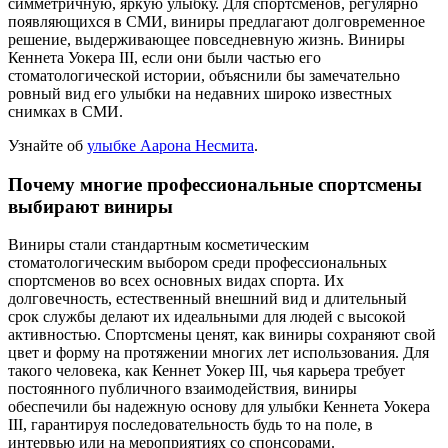
симметричную, яркую улыбку. Для спортсменов, регулярно
появляющихся в СМИ, виниры предлагают долговременное
решение, выдерживающее повседневную жизнь. Виниры
Кеннета Уокера III, если они были частью его
стоматологической истории, объяснили бы замечательно
ровный вид его улыбки на недавних широко известных
снимках в СМИ.
Узнайте об
улыбке Аарона Несмита
.
Почему многие профессиональные спортсмены
выбирают виниры
Виниры стали стандартным косметическим
стоматологическим выбором среди профессиональных
спортсменов во всех основных видах спорта. Их
долговечность, естественный внешний вид и длительный
срок службы делают их идеальными для людей с высокой
активностью. Спортсмены ценят, как виниры сохраняют свой
цвет и форму на протяжении многих лет использования. Для
такого человека, как Кеннет Уокер III, чья карьера требует
постоянного публичного взаимодействия, виниры
обеспечили бы надежную основу для улыбки Кеннета Уокера
III, гарантируя последовательность будь то на поле, в
интервью или на мероприятиях со спонсорами.