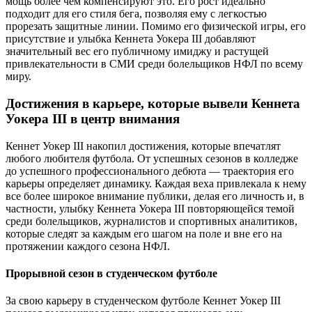
мощь более чем компенсируют это. Его рост идеально
подходит для его стиля бега, позволяя ему с легкостью
прорезать защитные линии. Помимо его физической игры, его
присутствие и улыбка Кеннета Уокера III добавляют
значительный вес его публичному имиджу и растущей
привлекательности в СМИ среди болельщиков НФЛ по всему
миру.
Достижения в карьере, которые вывели Кеннета
Уокера III в центр внимания
Кеннет Уокер III накопил достижения, которые впечатлят
любого любителя футбола. От успешных сезонов в колледже
до успешного профессионального дебюта — траектория его
карьеры определяет динамику. Каждая веха привлекала к нему
все более широкое внимание публики, делая его личность и, в
частности, улыбку Кеннета Уокера III повторяющейся темой
среди болельщиков, журналистов и спортивных аналитиков,
которые следят за каждым его шагом на поле и вне его на
протяжении каждого сезона НФЛ.
Прорывной сезон в студенческом футболе
За свою карьеру в студенческом футболе Кеннет Уокер III