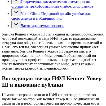
Современная косметическая стоматология,
стоящая за трансформациями улыбок спортсменов
Vitrin Clinic: Передовой дизайн улыбки для
спортсменов и публичных лиц
Часто задаваемые вопросы
Улыбка Кеннета Уокера III стала одной из самых обсуждаемых
черт этой восходящей звезды НФЛ. Будь то празднование
тачдауна или общение с болельщиками во время появлений в
СМИ, его теплая, уверенная улыбка мгновенно привлекает
внимание. Улыбка Кеннета Уокера III отражает как его
природное обаяние, так и безупречный образ, который он
проецирует как профессиональный спортсмен в одной из
самых популярных спортивных лиг мира, делая каждый
момент перед камерой запоминающимся.
Восходящая звезда НФЛ Кеннет Уокер
III и внимание публики
Немногие игроки входили в НФЛ и производили столько
шума так же быстро, как Кеннет Уокер III. Его динамичный
стиль игры и неоспоримая энергия прочно поместили его в