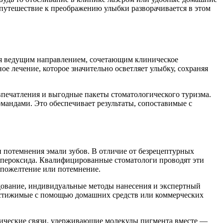
 путешествие к преображению улыбки разворачивается в этом
тся ведущим направлением, сочетающим клиническое
е лечение, которое значительно осветляет улыбку, сохраняя
печатления и выгодные пакеты стоматологического туризма.
андами. Это обеспечивает результаты, сопоставимые с
 потемнения эмали зубов. В отличие от безрецептурных
а пероксида. Квалифицированные стоматологи проводят эти
 пожелтение или потемнение.
удование, индивидуальные методы нанесения и экспертный
едостижимые с помощью домашних средств или коммерческих
мические связи, удерживающие молекулы пигмента вместе —