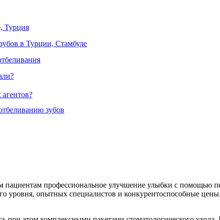
, Турция
 зубов в Турции, Стамбуле
отбеливания
али?
 агентов?
у отбеливанию зубов
ым пациентам профессиональное улучшение улыбки с помощью п
ого уровня, опытных специалистов и конкурентоспособные цены.
ь при этом комплексными пакетами стоматологического ухода. 