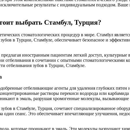
т исключительные результаты с индивидуальным подходом. Ваше
стоит выбрать Стамбул, Турция?
метических стоматологических процедур в мире. Стамбул являе
убов в Турции, Стамбуле, обеспечивает безопасное и эффективно
предлагая иностранным пациентам легкий доступ, культурные в
и отбеливания в сочетании с опытными стоматологическими ком
ти отбеливания зубов в Турции, Стамбуле.
в
добренные отбеливающие агенты для удаления глубоких пятен и
т концентрированные растворы перекиси водорода или карбамид
оникают в эмаль, разрушая хромогенные молекулы, вызывающие
 зубов в Стамбуле, Турция, сочетают специализированное обор
в за один сеанс. Это обеспечивает впечатляющие улучшения, н
рода, которые проникают в эмаль. Эти молекулы разрушают хи