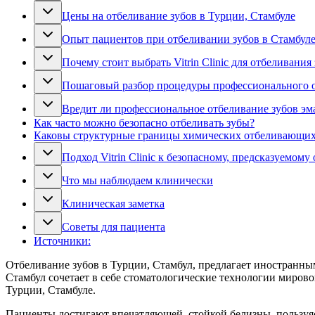
Цены на отбеливание зубов в Турции, Стамбуле
Опыт пациентов при отбеливании зубов в Стамбуле
Почему стоит выбрать Vitrin Clinic для отбеливания
Пошаговый разбор процедуры профессионального 
Вредит ли профессиональное отбеливание зубов эм
Как часто можно безопасно отбеливать зубы?
Каковы структурные границы химических отбеливающих
Подход Vitrin Clinic к безопасному, предсказуемом
Что мы наблюдаем клинически
Клиническая заметка
Советы для пациента
Источники:
Отбеливание зубов в Турции, Стамбул, предлагает иностранн
Стамбул сочетает в себе стоматологические технологии миров
Турции, Стамбуле.
Пациенты достигают впечатляющей, стойкой белизны, пользуяс