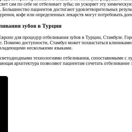
свет сам по себе не отбеливает зубы; он ускоряет эту химическ
. Большинство пациентов достигают удовлетворительных результа
урения, кофе или определенных лекарств могут потребовать доп
ливания зубов в Турции
Европе для процедур отбеливания зубов в Турции, Стамбуле. Го
е. Помимо доступности, Стамбул может похвастаться клиникам
владеющими несколькими языками.
ветодиодными технологиями отбеливания, сопоставимыми с лу
ясающая архитектура позволяют пациентам сочетать отбеливание