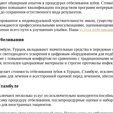
дают обширным опытом в процедурах отбеливания зубов. Стомат
ярно повышают квалификацию посредством программ непрерывн
о сохранения естественного вида результатов.
тированное к индивидуальной чувствительности эмали, существ
овождаются профессиональными консультациями, оценивающими с
яжении всего пути к улучшению улыбки. Наша
услуга отбеливани
тбеливания
мбуле, Турция, вкладывают значительные средства в передовые
и светодиодного ускорения и цифровым оборудованием для подб
ение с повышенным комфортом по сравнению с традиционными м
 используя одноразовые материалы и строгие протоколы инфек
елает стоимость отбеливания зубов в Турции, Стамбуле, исклю
ми для лечения и всесторонней оценкой перед лечением, обесп
Стамбуле
включают несколько услуг по исключительно конкурентоспособ
 саму процедуру отбеливания, послепроцедурные оценки и набо
а для иностранных пациентов.