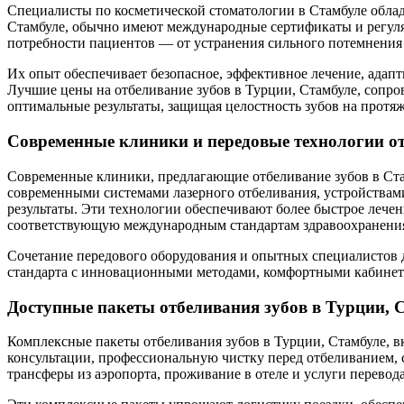
Специалисты по косметической стоматологии в Стамбуле обла
Стамбуле, обычно имеют международные сертификаты и регул
потребности пациентов — от устранения сильного потемнения д
Их опыт обеспечивает безопасное, эффективное лечение, адап
Лучшие цены на отбеливание зубов в Турции, Стамбуле, сопр
оптимальные результаты, защищая целостность зубов на прот
Современные клиники и передовые технологии о
Современные клиники, предлагающие отбеливание зубов в Ста
современными системами лазерного отбеливания, устройствам
результаты. Эти технологии обеспечивают более быстрое леч
соответствующую международным стандартам здравоохранения,
Сочетание передового оборудования и опытных специалистов д
стандарта с инновационными методами, комфортными кабинета
Доступные пакеты отбеливания зубов в Турции, 
Комплексные пакеты отбеливания зубов в Турции, Стамбуле, 
консультации, профессиональную чистку перед отбеливанием,
трансферы из аэропорта, проживание в отеле и услуги перевод