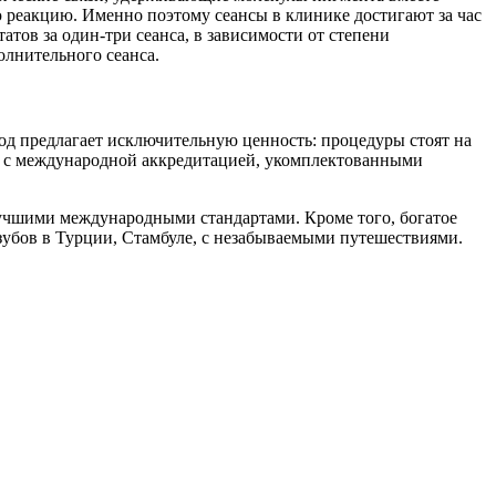
ую реакцию. Именно поэтому сеансы в клинике достигают за час
тов за один-три сеанса, в зависимости от степени
олнительного сеанса.
род предлагает исключительную ценность: процедуры стоят на
и с международной аккредитацией, укомплектованными
чшими международными стандартами. Кроме того, богатое
 зубов в Турции, Стамбуле, с незабываемыми путешествиями.