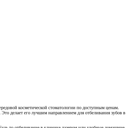
ередовой косметической стоматологии по доступным ценам.
 Это делает его лучшим направлением для отбеливания зубов в
Будь то отбеливание в клинике лазером или удобные домашние