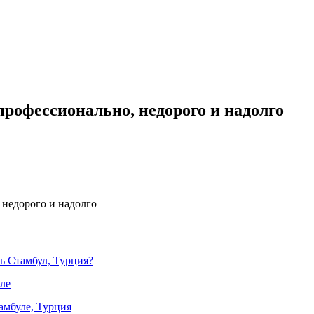
профессионально, недорого и надолго
 недорого и надолго
ть Стамбул, Турция?
ле
амбуле, Турция