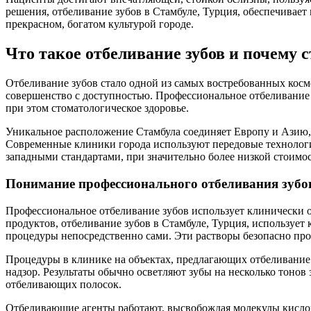
решения, отбеливание зубов в Стамбуле, Турция, обеспечивае
прекрасном, богатом культурой городе.
Что такое отбеливание зубов и почему 
Отбеливание зубов стало одной из самых востребованных кос
совершенство с доступностью. Профессиональное отбеливание з
при этом стоматологическое здоровье.
Уникальное расположение Стамбула соединяет Европу и Азию, 
Современные клиники города используют передовые технологи
западными стандартами, при значительно более низкой стоимос
Понимание профессионального отбеливания зубо
Профессиональное отбеливание зубов использует клинически о
продуктов, отбеливание зубов в Стамбуле, Турция, используе
процедуры непосредственно сами. Эти растворы безопасно пр
Процедуры в клинике на объектах, предлагающих отбеливание
надзор. Результаты обычно осветляют зубы на несколько тоно
отбеливающих полосок.
Отбеливающие агенты работают, высвобождая молекулы кисло