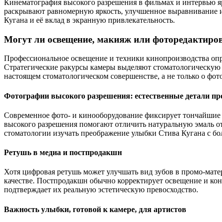
Кинематография высокого разрешения в фильмах и интервью я
раскрывают равномерную яркость, улучшенное выравнивание 
Кугана и её вклад в экранную привлекательность.
Могут ли освещение, макияж или фоторедактиров
Профессиональное освещение и техники кинопроизводства опре
Стратегические ракурсы камеры выделяют стоматологическую 
настоящем стоматологическом совершенстве, а не только о фо
Фотографии высокого разрешения: естественные детали п
Современное фото- и кинооборудование фиксирует тончайшие д
высокого разрешения помогают отличить натуральную эмаль о
стоматологии изучать преображение улыбки Стива Кугана с бо
Ретушь в медиа и постпродакшн
Хотя цифровая ретушь может улучшать вид зубов в промо-мате
качестве. Постпродакшн обычно корректирует освещение и кон
подтверждает их реальную эстетическую превосходство.
Важность улыбки, готовой к камере, для артистов