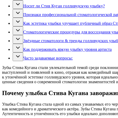
Носит ли Стив Куган голливудскую улыбку?
Признаки профессиональной стоматологической ра
Как эстетика улыбки улучшает публичный образ Ст
Стоматологические процедуры для воссоздания улы
Звёздные стоматологи & тренды голливудских улы
Как поддерживать яркую улыбку уровня артиста
Часто задаваемые вопросы:
Зубы Стива Кугана стали увлекательной темой среди поклонник
выступлений и появлений в кино, отражая как комедийный шар
к утончённой эстетике голливудского уровня, которая идеальн
ценные сведения о современной стоматологии знаменитостей 
Почему улыбка Стива Кугана заворажи
Улыбка Стива Кугана стала одной из самых узнаваемых его чер
как комедийного и драматического актёра. Зубы Стива Кугана 
Аутентичность и утончённость его улыбки идеально дополняю