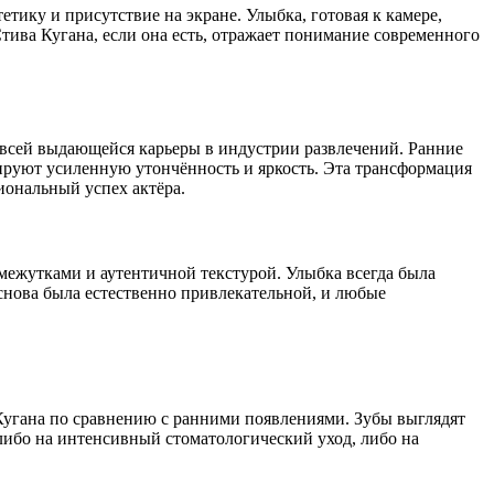
тику и присутствие на экране. Улыбка, готовая к камере,
ива Кугана, если она есть, отражает понимание современного
 всей выдающейся карьеры в индустрии развлечений. Ранние
руют усиленную утончённость и яркость. Эта трансформация
иональный успех актёра.
ежутками и аутентичной текстурой. Улыбка всегда была
снова была естественно привлекательной, и любые
угана по сравнению с ранними появлениями. Зубы выглядят
либо на интенсивный стоматологический уход, либо на