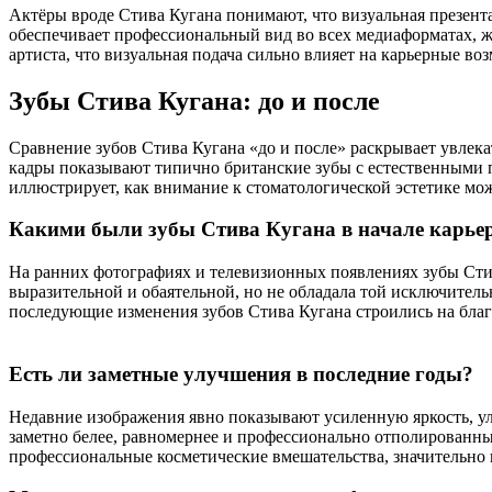
Актёры вроде Стива Кугана понимают, что визуальная презентац
обеспечивает профессиональный вид во всех медиаформатах, ж
артиста, что визуальная подача сильно влияет на карьерные во
Зубы Стива Кугана: до и после
Сравнение зубов Стива Кугана «до и после» раскрывает увле
кадры показывают типично британские зубы с естественными 
иллюстрирует, как внимание к стоматологической эстетике м
Какими были зубы Стива Кугана в начале карье
На ранних фотографиях и телевизионных появлениях зубы Сти
выразительной и обаятельной, но не обладала той исключител
последующие изменения зубов Стива Кугана строились на благ
Есть ли заметные улучшения в последние годы?
Недавние изображения явно показывают усиленную яркость, у
заметно белее, равномернее и профессионально отполированны
профессиональные косметические вмешательства, значительно 