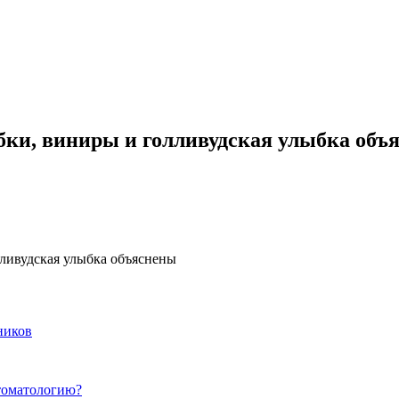
бки, виниры и голливудская улыбка объ
ливудская улыбка объяснены
ников
томатологию?