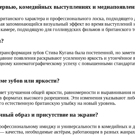
тервью, комедийных выступлениях и медиапоявлен
британского характера и профессионального лоска, подходящего
вая запоминающийся визуальный эффект во время выступлений и
 к камере, подходящую для голливудских фильмов и британского 
ы?
трансформация зубов Стива Кугана была постепенной, но замет
давние появления раскрывают усиленную яркость и утончённое
одному кинематографическому успеху с повышенными стандарта
ме зубов или яркости?
яет улучшения общей яркости, равномерности и выравнивания н
 в форматах высокого разрешения. Эти изменения указывают либ
го естественную британскую улыбку на новый уровень.
ный образ и присутствие на экране?
профессиональному имиджу и универсальности в комедийных и 
 — качества, необходимые актёрам, работающим в разных жанрах