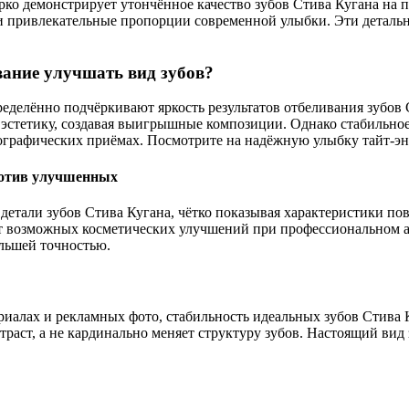
рко демонстрирует утончённое качество зубов Стива Кугана на
и привлекательные пропорции современной улыбки. Эти деталь
ание улучшать вид зубов?
делённо подчёркивают яркость результатов отбеливания зубов 
эстетику, создавая выигрышные композиции. Однако стабильное
тографических приёмах. Посмотрите на надёжную улыбку тайт-эн
ротив улучшенных
етали зубов Стива Кугана, чётко показывая характеристики пов
т возможных косметических улучшений при профессиональном ан
льшей точностью.
риалах и рекламных фото, стабильность идеальных зубов Стива 
траст, а не кардинально меняет структуру зубов. Настоящий ви