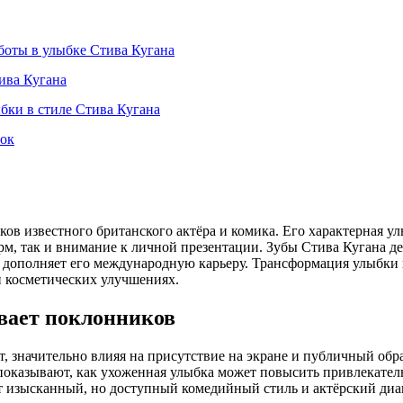
боты в улыбке Стива Кугана
ива Кугана
бки в стиле Стива Кугана
бок
ов известного британского актёра и комика. Его характерная у
м, так и внимание к личной презентации. Зубы Стива Кугана д
о дополняет его международную карьеру. Трансформация улыбки 
и косметических улучшениях.
вает поклонников
т, значительно влияя на присутствие на экране и публичный обра
показывают, как ухоженная улыбка может повысить привлекатель
т изысканный, но доступный комедийный стиль и актёрский диа