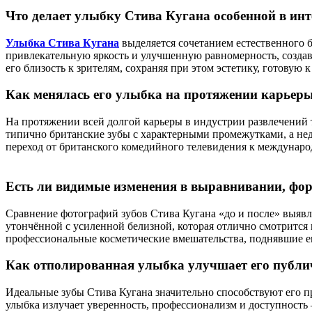
Что делает улыбку Стива Кугана особенной в ин
Улыбка Стива Кугана
выделяется сочетанием естественного 
привлекательную яркость и улучшенную равномерность, созда
его близость к зрителям, сохраняя при этом эстетику, готовую
Как менялась его улыбка на протяжении карьер
На протяжении всей долгой карьеры в индустрии развлечений 
типично британские зубы с характерными промежутками, а не
переход от британского комедийного телевидения к междунар
Есть ли видимые изменения в выравнивании, фор
Сравнение фотографий зубов Стива Кугана «до и после» выявл
утончённой с усиленной белизной, которая отлично смотрится
профессиональные косметические вмешательства, поднявшие е
Как отполированная улыбка улучшает его публич
Идеальные зубы Стива Кугана значительно способствуют его 
улыбка излучает уверенность, профессионализм и доступность