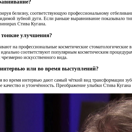
равнивание?
трируя белизну, соответствующую профессиональному отбеливан
идимой зубной дуги. Если раньше выравнивание показывало ти
винирах Стива Кугана.
ь тонкие улучшения?
ывают на профессиональные косметические стоматологические вм
и идеально соответствуют популярным косметическим процедур
 чрезмерно искусственного вида.
 интервью или во время выступлений?
 во время интервью дают самый чёткий вид трансформации зуб
е качество и утончённость. Преображение улыбки Стива Кугана