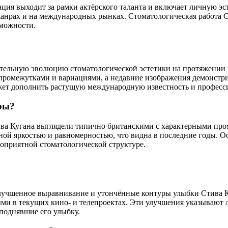
ия выходит за рамки актёрского таланта и включает личную эсте
анрах и на международных рынках. Стоматологическая работа Ст
зможности.
кательную эволюцию стоматологической эстетики на протяжении
промежутками и вариациями, а недавние изображения демонстри
ожет дополнить растущую международную известность и професс
ры?
ва Кугана выглядели типично британскими с характерными пром
ьной яркостью и равномерностью, что видна в последние годы. О
оприятной стоматологической структуре.
лучшенное выравнивание и утончённые контуры улыбки Стива К
ми в текущих кино- и телепроектах. Эти улучшения указывают 
поднявшие его улыбку.