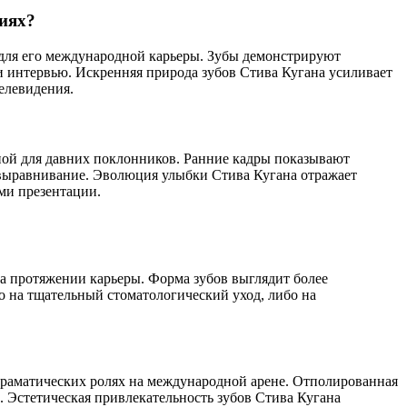
иях?
 для его международной карьеры. Зубы демонстрируют
 интервью. Искренняя природа зубов Стива Кугана усиливает
телевидения.
ной для давних поклонников. Ранние кадры показывают
 выравнивание. Эволюция улыбки Стива Кугана отражает
ми презентации.
а протяжении карьеры. Форма зубов выглядит более
о на тщательный стоматологический уход, либо на
драматических ролях на международной арене. Отполированная
. Эстетическая привлекательность зубов Стива Кугана