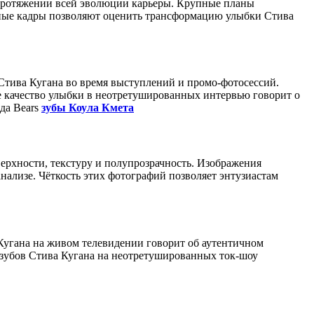
 протяжении всей эволюции карьеры. Крупные планы
ные кадры позволяют оценить трансформацию улыбки Стива
Стива Кугана во время выступлений и промо-фотосессий.
 качество улыбки в неотретушированных интервью говорит о
да Bears
зубы Коула Кмета
ерхности, текстуру и полупрозрачность. Изображения
ализе. Чёткость этих фотографий позволяет энтузиастам
Кугана на живом телевидении говорит об аутентичном
д зубов Стива Кугана на неотретушированных ток-шоу