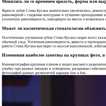
Менялись ли со временем яркость, форма или вы
Яркость зубов Стива Кугана значительно увеличилась, демонс
равномерной с гладкими контурами и лучшими пропорциями в
усиленную равномерность, наводящую на мысль о возможных 
Может ли косметическая стоматология объяснит
Постепенные улучшения зубов Стива Кугана скорее всего указ
обычный уход. Усиленная равномерность, яркость и пропорци
работа Стива Кугана выглядит со вкусом выполненной, избегая
Изменения наиболее заметны на крупных фото, в
Кинематография крупным планом и видео высокого разрешения
улыбку при разных эмоциях и освещении, раскрывая стабильно
фотографий разных десятилетий карьеры бок о бок.