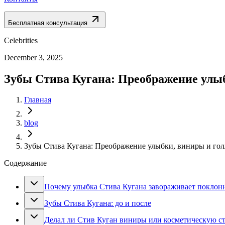
Бесплатная консультация
Celebrities
December 3, 2025
Зубы Стива Кугана: Преображение улы
Главная
blog
Зубы Стива Кугана: Преображение улыбки, виниры и гол
Содержание
Почему улыбка Стива Кугана завораживает поклон
Зубы Стива Кугана: до и после
Делал ли Стив Куган виниры или косметическую с